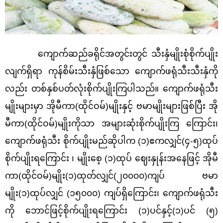
ကျောက်ဆည်ခရိုင်အတွင်းတွင် သီးနှံမျိုးစုံစိုက်ပျိုး
လျက်ရှိရာ ကုန်စိမ်းသီးနှံဖြစ်သော ကျောက်ဖရုံသီးသီးနှံကို
လည်း တစ်နှစ်ပတ်လုံးစိုက်ပျိုးကြပါသည်။ ကျောက်ဖရုံသီး
မျိုးများမှာ အိုမီကာ
(ထိုင်ဝမ်)မျိုးနှင့် ဗမာမျိုးများဖြစ်ပြီး အို
မီကာ(ထိုင်ဝမ်)မျိုးကိုသာ အများဆုံးစိုက်ပျိုးကြ ကြောင်း၊
ကျောက်ဖရုံသီး စိုက်ပျိုးမည်ဆိုပါက (၁)ဧကလျှင်(၄-၅)ထုပ်
စိုက်ပျိုးရကြောင်း ၊ မျိုးစေ့ (၁)ထုပ် ဈေးနှုန်းအနေဖြင့် အိုမီ
ကာ(ထိုင်ဝမ်)မျိုး(၁)ထုတ်လျှင်(၂၀၀၀၀)ကျပ် ဗမာ
မျိုး(၁)ထုပ်လျှင် (၁၅၀၀၀) ကျပ်ရှိကြောင်း၊ ကျောက်ဖရုံသီး
ကို ဘောင်ဖြင့်စိုက်ပျိုးရကြောင်း (၁)ပင်နှင့်(၁)ပင် (၅)