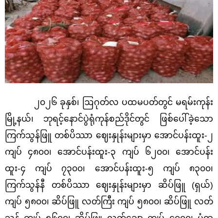
၂၀၂၆ ခုနှစ်၊
ဩဂုတ်လ ပထမပတ်တွင်
မရမ်းကုန်း
မြို့နယ်၊
ဘုရင့်နောင်ပွဲရုံကုန်စည်ဒိုင်တွင် ဖြစ်ပေါ်ခဲ့သော
ကြက်သွန်ဖြူ
တစ်ပိဿာ ဈေးနှုန်းများမှာ
အောင်ပန်းထူး-၂
ကျပ်
၄၈၀၀၊ အောင်ပန်းထူး-၃
ကျပ်
၆၂၀၀
၊
အောင်ပန်း
ထူး-၄
ကျပ် ၇
၃၀၀
၊
အောင်ပန်းထူး-၅
ကျပ် ၈
၃၀၀၊
ကြက်သွန်နီ
တစ်ပိဿာ ဈေးနှုန်းများမှာ
ဆိပ်ဖြူ (ရှယ်)
ကျပ် ၅၈၀၀၊ ဆိပ်ဖြူ လတ်ကြီး ကျပ် ၅၈၀၀၊ ဆိပ်ဖြူ လတ်
သန့် ကျပ် ၅၆၀၀၊ ဆိပ်ဖြူ လတ်ချော ကျပ် ၄၇၀၀၊ မုံရွာ