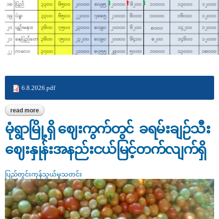
6.8.2026.pdf
read more
about တိုင်းဒေသကြီး/ပြည်နယ် မြို့နယ်များအလိုက် ဆန်၊ ဆီ၊
မီးဖိုချောင်သုံးပစ္စည်းများ၊ သားငါးနှင့် ဥ‌ဈေးနှုန်းများ(၆-၈-၂၀၂၆)
မုံရွာမြို့ရှိ ဈေးကွက်တွင် ခရမ်းချဉ်သီး
ဈေးနှုန်းအနည်းငယ်မြင့်တက်လျက်ရှိ
ပြည်တွင်းကုန်သွယ်မှုသတင်း