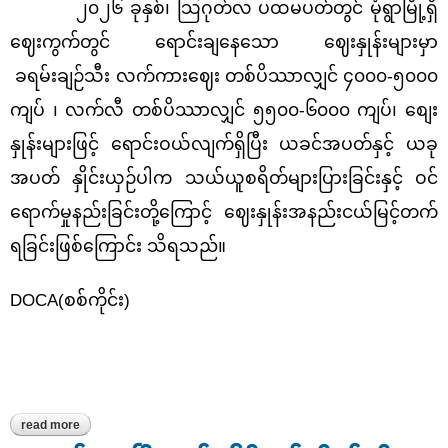
၂၀၂၆ ခုနှစ်၊ သြဂုတ်လ ပထမပတ်တွင် မုံရွာမြို့ရှိ
ဈေးကွက်တွင် ရောင်းချနေသော ဈေးနှုန်းများမှာ
ခရမ်းချဉ်သီး လက်ကားဈေး တစ်ပိဿာလျှင် ၄၀၀၀-၅၀၀၀
ကျပ် ၊ လက်လီ တစ်ပိဿာလျှင်
၅၅၀၀-၆၀၀၀ ကျပ်၊ စျေး
နှုန်းများဖြင့် ရောင်းဝယ်လျက်ရှိပြီး ယခင်အပတ်နှင့် ယခု
အပတ် နှိုင်းယှဉ်ပါက သယ်ယူစရိတ်များပြားခြင်းနှင့် ဝင်
ရောက်မှုနည်းခြင်းတို့ကြောင့် ဈေးနှုန်းအနည်းငယ်မြင့်တက်
ရခြင်းဖြစ်ကြောင်း သိရသည်။
DOCA(
စစ်ကိုင်း)
read more
about မုံရွာမြို့ရှိ ဈေးကွက်တွင် ခရမ်းချဉ်သီးဈေးနှုန်းအနည်းငယ်မြင့်
တက်လျက်ရှိ