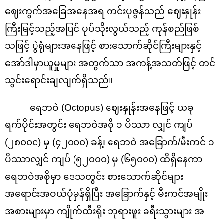
ဈေးကွက်အခြေအနေအရ ကင်းပုဇွန်သည် ဈေးနှုန်း
ကြီးမြင့်သည့်အပြင် ပုပ်သိုးလွယ်သည့် ကုန်စည်ဖြစ်
သဖြင့် ပွဲရုံများအနေဖြင့် စားသောက်ဆိုင်ကြီးများနှင့်
အော်ဒါမှာယူမှုများ အတွက်သာ အကန့်အသတ်ဖြင့် တင်
သွင်းရောင်းချလျက်ရှိသည်။
ရေဘဝဲ (Octopus) ဈေးနှုန်းအနေဖြင့် ယခု
ရက်ပိုင်းအတွင်း ရေဘဝဲအစို ၁ ပိဿာ လျှင် ကျပ်
(၂၈၀၀၀) မှ (၄၂၀၀၀) ခန့်၊ ရေဘဝဲ အခြောက်/မီးကင် ၁
ပိဿာလျှင် ကျပ် (၅၂၀၀၀) မှ (၆၅၀၀၀) ထိရှိနေကာ
ရေဘဝဲအစိုမှာ ဒေသတွင်း စားသောက်ဆိုင်များ
အရောင်းအဝယ်ပုံမှန်ရှိပြီး အခြောက်နှင့် မီးကင်အမျိုး
အစားများမှာ ကျိုက်ထီးရိုး ဘုရားဖူး ခရီးသွားများ အ