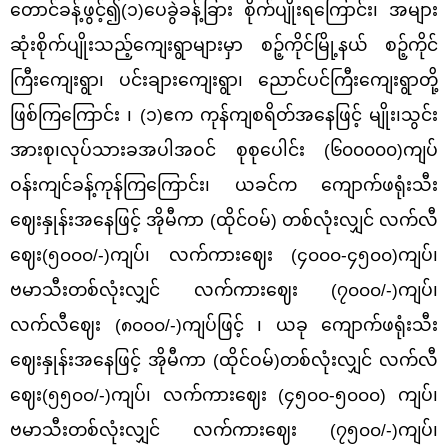
တောင်ခန့်ဖွင့်၍(၁)ပေခွဲခန့်ခြား စိုက်ပျိုးရကြောင်း၊ အများ
ဆုံးစိုက်ပျိုးသည့်ကျေးရွာများမှာ စဉ့်ကိုင်မြို့နယ် စဉ့်ကိုင်
ကြီးကျေးရွာ၊ ပင်းချားကျေးရွာ၊ ညောင်ပင်ကြီးကျေးရွာတို့
ဖြစ်ကြကြောင်း ၊ (၁)ဧက ကုန်ကျစရိတ်အနေဖြင့် မျိုး၊သွင်း
အားစု၊လုပ်သားခအပါအဝင် စုစုပေါင်း (၆၀၀၀၀၀)ကျပ်
ဝန်းကျင်ခန့်ကုန်ကြကြောင်း၊ ယခင်က ကျောက်ဖရုံးသီး
ဈေးနှုန်းအနေဖြင့် အိုမီကာ (ထိုင်ဝမ်)
တစ်လုံးလျှင် လက်လီ
ဈေး
(၅၀၀၀/-)ကျပ်၊ လက်ကားဈေး (၄၀၀၀-၄၅၀၀)ကျပ်၊
ဗမာသီးတစ်လုံးလျှင် လက်ကားဈေး (၇၀၀၀/-)ကျပ်၊
လက်လီဈေး (၈၀၀၀/-)ကျပ်ဖြင့် ၊ ယခု ကျောက်ဖရုံးသီး
ဈေးနှုန်းအနေဖြင့် အိုမီကာ (ထိုင်ဝမ်)တစ်လုံးလျှင် လက်လီ
ဈေး(၅၅၀၀/-)ကျပ်၊ လက်ကားဈေး (၄၅၀၀-၅၀၀၀) ကျပ်၊
ဗမာသီးတစ်လုံးလျှင် လက်ကားဈေး (၇၅၀၀/-)ကျပ်၊