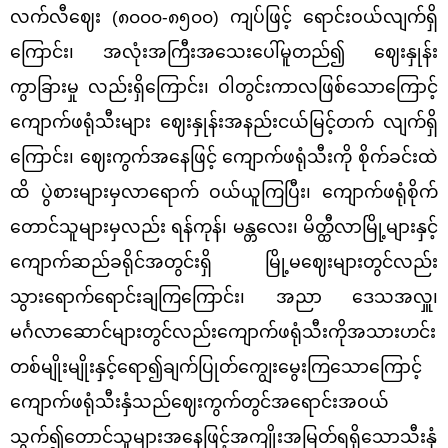
လက်လီဈေး (၈၀၀၀-၈၅၀၀) ကျပ်ဖြင့် ရောင်းဝယ်လျက်ရှိ
ကြောင်း၊ အလုံးအကြီးအသေးပေါ်မူတည်၍ ဈေးနှုန်း
ကွာခြားမှု လည်းရှိကြောင်း၊ ဝါတွင်းကာလဖြစ်သောကြောင့်
ကျောက်ဖရုံသီးများ ဈေးနှုန်းအနည်းငယ်မြင့်တက် လျက်ရှိ
ကြောင်း၊ ဈေးကွက်အနေဖြင့် ကျောက်ဖရုံသီးကို စိုက်ခင်းထဲ
ထိ ပွဲစားများမှလာရောက် ဝယ်ယူကြပြီး၊ ကျောက်ဖရုံစိုက်
တောင်သူများမှလည်း ရန်ကုန်၊ မန္တလေး၊ မိတ္ထီလာမြို့များနှင့်
ကျောက်ဆည်ခရိုင်အတွင်းရှိ မြို့မဈေးများတွင်လည်း
သွားရောက်ရောင်းချကြကြောင်း၊ အညာ ဒေသအလှူ၊
မင်္ဂလာဆောင်များတွင်လည်းကျောက်ဖရုံသီးကိုအသားဟင်း
တစ်မျိုးမျိုးနှင့်ရော၍ချက်ပြုတ်ကျွေးမွေးကြသောကြောင့်
ကျောက်ဖရုံသီးနှံသည်ဈေးကွက်တွင်အရောင်းအဝယ်
သွက်၍တောင်သူများအနေဖြင့်အကျိုးအမြတ်ရရှိသောသီးနှံ