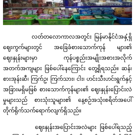
လတ်တလောကာလအတွင်း မြန်မာနိုင်ငံအနှံ့ရှိ
ဈေးကွက်များတွင် အခြေခံစားသောက်ကုန် များ၏
ဈေးနှုန်းများမှာ ကုန်ပစ္စည်းအမျိုးအစားအလိုက်
အတက်အကျများ ဖြစ်ပေါ်နေကြောင်း တွေ့ရှိရသည်။ ဆန်၊
စားအုန်းဆီ၊ ကြက်ဥ၊ ကြက်သား၊ ငါး၊ ဟင်းသီးဟင်းရွက်နှင့်
အခြားမရှိမဖြစ် စားသောက်ကုန်များ၏ ဈေးနှုန်းပြောင်းလဲ
မှုများသည် စားသုံးသူများ၏ နေ့စဉ်အသုံးစရိတ်အပေါ်
တိုက်ရိုက်သက်ရောက်လျက်ရှိသည်။
ဈေးနှုန်းအပြောင်းအလဲများ ဖြစ်ပေါ်ရသည့်