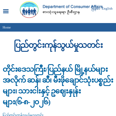
Skip to
main
မြန်မာ
English
content
Home
You are here
ပြည်တွင်းကုန်သွယ်မှုသတင်း
တိုင်းဒေသကြီး/ပြည်နယ် မြို့နယ်များ
အလိုက် ဆန်၊ ဆီ၊ မီးဖိုချောင်သုံးပစ္စည်း
များ၊ သားငါးနှင့် ဥ‌ဈေးနှုန်း
များ(၆-၈-၂၀၂၆)
ပြည်တွင်းကုန်သွယ်မှုသတင်း