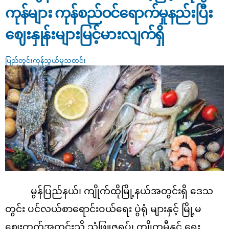
ကုန်များ ကုန်စည်ဝင်ရောက်မှုနည်းပြီး
ဈေးနှုန်းများမြင့်မားလျက်ရှိ
ပြည်တွင်းကုန်သွယ်မှုသတင်း
မွန်ပြည်နယ်၊ ကျိုက်ထိုမြို့နယ်အတွင်းရှိ ဒေသ
တွင်း ပင်လယ်စာရောင်းဝယ်ရေး ပွဲရုံ များနှင့် မြို့မ
ဈေးကွက်အတွင်းသို့ သံဖြူဇရပ်၊ ကျိုက္ခမီနှင့် ရေး