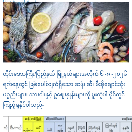
တိုင်းဒေသကြီး/ပြည်နယ် မြို့နယ်များအလိုက် ၆ -၈ -၂၀၂၆
ရက်နေ့တွင် ဖြစ်ပေါ်လျက်ရှိသော ဆန်၊ ဆီ၊ မီးဖိုချောင်သုံး
ပစ္စည်းများ၊ သားငါးနှင့် ဥ‌ဈေးနှုန်းများကို ပူးတွဲပါ ဖိုင်တွင်
ကြည့်ရှုနိုင်ပါသည်-