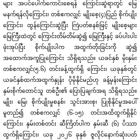
များ အပင်ပေါက်ကောင်းစေရန် ကြောင်းဆွဲရာတွင် မြေ
မနက်ရန်လိုကြောင်း၊ တစ်ဧကလျှင် မျိုးစေ့(၄)ပြည် စိုက်ပျိုး
ကြောင်း၊ ထွန်ကြောင်းဆွဲပြီး ကြဲပတ်စနစ်ဖြင့် မျိုးစေ့များ
မြေကြီးထဲတွင် ကြောင်းတိမ်တိမ်ဆွဲ၍ မြေကြီးနှင့် ခပ်ပါးပါး
ဖုံးအုပ်ပြီး စိုက်ပျိုးပါက အထွက်တိုးခြင်းကို ဆွဲ၍
အထောက်အကူပြုကြောင်း သိရှိရသည်။ ယခင်နှစ် မိုးနှမ်း
တစ်ဧကလျှင်(၅.၆) တင်းခန့်ထွက်ရှိ ကြောင်း၊ ယခုနှစ်တွင်
ယခင်နှစ်ထက်အထွက်နှုန်း ပိုမိုနိုင်မည်ဟု ခန့်မှန်းကြောင်း
နှမ်းစိုက်တောင်သူ တစ်ဦး၏ ပြောပြချက်အရ သိရှိရသည်။
မျိုး၊ မြေ၊ စိုက်ပျိုးမှုစနစ်၊ သွင်းအားစု၊ ပြုစိုနိုင်မှုအပေါ်
မူတည်၍ တစ်ဧကလျှင် (၆-၁၅) တင်းအထိထွက်ရှိနိုင်
ကြောင်း၊ နှမ်းတစ်တင်း ဆီကြိတ်ပါက နှမ်းဆီ (၆) ပိဿာ
ထွက်ရှိကြောင်း၊ ယခု ၂၀၂၆ ခုနှစ် ဇူလိုင်နောက်ဆုံးပတ်