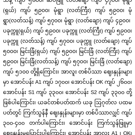
(ရှယ်) ကျပ် ၅၉၀၀၊ မုံရွာ (လတ်ကြီး) ကျပ် ၅၉၀၀၊ မုံ
ရွာ(လတ်သန့်) ကျပ် ၅၇၀၀၊ မုံရွာ (လတ်ချော) ကျပ် ၄၉၀၀၊
ပခုက္ကူ(ရှယ်) ကျပ် ၅၉၀၀၊ ပခုက္ကူ (လတ်ကြီး) ကျပ် ၅၉၀၀၊
ပခုက္ကူ (လတ်သန့်) ကျပ် ၅၇၀၀၊ ပခုက္ကူ (လတ်ချော) ကျပ်
၅၀၀၀၊ မြင်းခြံ(ရှယ်) ကျပ် ၅၉၀၀၊ မြင်းခြံ (လတ်ကြီး) ကျပ်
၅၉၀၀၊ မြင်းခြံ(လတ်သန့်) ကျပ် ၅၇၀၀၊ မြင်းခြံ (လတ်ချော)
ကျပ် ၅၁၀၀ တို့ရှိကြောင်း၊
အာလူး တစ်ပိဿာ ဈေးနှုန်းများ
မှာ အောင်ပန်း A1 ကျပ်
၁၇
၀၀၊ အောင်ပန်း OK ကျပ်
၂၆
၀၀၊
အောင်ပန်း S1 ကျပ်
၃၃
၀၀၊ အောင်ပန်း S2 ကျပ်
၃၃
၀၀ တို့
ဖြစ်ပါကြောင်း၊
ယခင်တစ်ပတ်ထက်
ယခု ဩဂုတ်လ ပထမ
ပတ်တွင်
ကြက်သွန်နီ ဈေးနှုန်းများမှာ တစ်ပိဿာလျှင်
ကျပ်
၃
၀၀-
၄
၀၀ တက်ပါကြောင်း၊
အောင်ပန်း
ကြက်သွန်ဖြူမှာ
ဈေးနှုန်းမပြောင်းပါ
ကြောင်း၊
အောင်ပန်း အာလူး
A1 ၊ OK၊