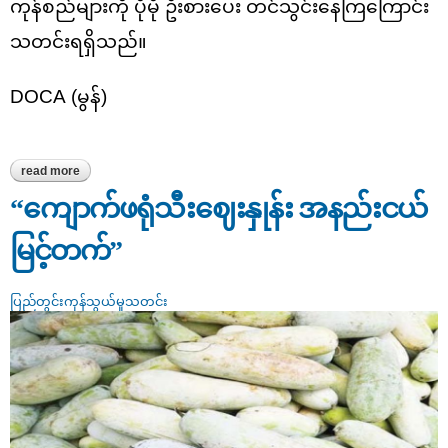
ကုန်စည်များကို ပိုမို ဦးစားပေး တင်သွင်းနေကြကြောင်း
သတင်းရရှိသည်။
DOCA
(မွန်)
read more
about ကျိုက်ထို၌ ကင်းပုဇွန်၊ ရေဘဝဲနှင့် ကင်းမွန် အပါအဝင် အဆင့်မြင့်
ရေထွက်ကုန်များ ကုန်စည်ဝင်ရောက်မှုနည်းပြီး ဈေးနှုန်းများမြင့်မားလျက်
ရှိ
“ကျောက်ဖရုံသီးဈေးနှုန်း အနည်းငယ်
မြင့်တက်”
ပြည်တွင်းကုန်သွယ်မှုသတင်း