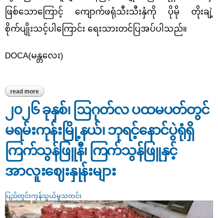
ဖြစ်သောကြောင့် ကျောက်ဖရုံသီးသီးနှံကို ပိုမို တိုးချဲ့
စိုက်ပျိုးသင့်ပါကြောင်း ရေးသားတင်ပြအပ်ပါသည်။
DOCA(မန္တလေး)
read more
about “ကျောက်ဖရုံသီးဈေးနှုန်း အနည်းငယ်မြင့်တက်”
၂၀၂၆ ခုနှစ်၊ ဩဂုတ်လ ပထမပတ်တွင်
မရမ်းကုန်းမြို့နယ်၊ ဘုရင့်နောင်ပွဲရုံရှိ
ကြက်သွန်ဖြူနီ၊ ကြက်သွန်ဖြူနှင့်
အာလူးဈေးနှုန်းများ
ပြည်တွင်းကုန်သွယ်မှုသတင်း