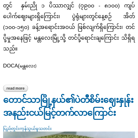
တွင် နှမ်းညို ၁ ပိဿာလျှင် (၇၉၀၀ - ၈၁၀၀) ကျပ်
ပေါက်ဈေးများရှိကြောင်း၊ ပွဲရုံများတွင်နေ့စဉ် အိတ်
(၁၀၀-၁၅၀) ခန့်အရောင်းအဝယ် ဖြစ်လျက်ရှိကြောင်း၊ တင်
ပို့မှုအနေဖြင့် မန္တလေးမြို့သို့ တင်ပို့ရောင်းချကြောင်း သိရှိရ
သည်။
DOCA(
မန္တလေး)
read more
about တောင်သာမြို့နယ်၏မိုးနှမ်းစိုက်ပျိုးထားရှိမှုအခြေအနေ
တောင်သာမြို့နယ်၏ပဲတီစိမ်းဈေးနှုန်း
အနည်းငယ်မြင့်တက်လာကြောင်း
ပြည်တွင်းကုန်သွယ်မှုသတင်း