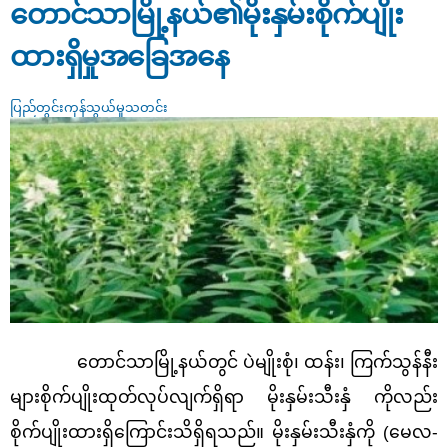
တောင်သာမြို့နယ်၏မိုးနှမ်းစိုက်ပျိုး
ထားရှိမှုအခြေအနေ
ပြည်တွင်းကုန်သွယ်မှုသတင်း
တောင်သာမြို့နယ်တွင် ပဲမျိုးစုံ၊ ထန်း၊ ကြက်သွန်နီး
များစိုက်ပျိုးထုတ်လုပ်လျက်ရှိရာ မိုးနှမ်းသီးနှံ ကိုလည်း
စိုက်ပျိုးထားရှိကြောင်းသိရှိရသည်။ မိုးနှမ်းသီးနှံကို
(မေလ-