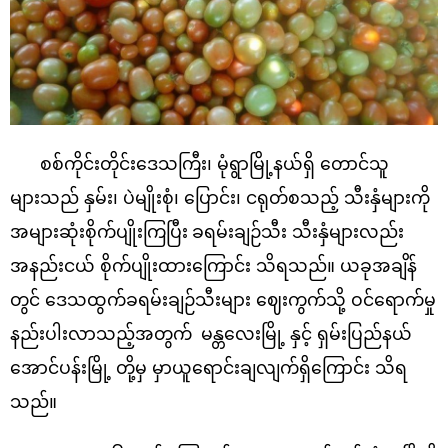
စစ်ကိုင်းတိုင်းဒေသကြီး၊ မုံရွာမြို့နယ်ရှိ တောင်သူ
များသည် နှမ်း၊ ပဲမျိုးစုံ၊ ပြောင်း၊ ငရုတ်စသည့် သီးနှံများကို
အများဆုံးစိုက်ပျိုးကြပြီး
ခရမ်းချဉ်သီး သီးနှံများလည်း
အနည်းငယ် စိုက်ပျိုးထားကြောင်း သိရသည်။ ယခုအချိန်
တွင် ဒေသထွက်ခရမ်းချဉ်သီးများ ဈေးကွက်သို့ ဝင်ရောက်မှု
နည်းပါးလာသည့်အတွက်
မန္တလေးမြို့ နှင့် ရှမ်းပြည်နယ်
အောင်ပန်းမြို့ တို့မှ မှာယူရောင်းချလျက်ရှိကြောင်း သိရ
သည်။