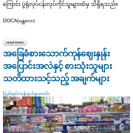
ကြောင်း ပွဲရုံလုပ်ငန်းလုပ်ကိုင်သူများထံမှ သိရှိရသည်။
DOCA(
မန္တလေး)
read more
about တောင်သာမြို့နယ်၏ပဲတီစိမ်းဈေးနှုန်းအနည်းငယ်မြင့်တက်လာ
ကြောင်း
အခြေခံစားသောက်ကုန်ဈေးနှုန်း
အပြောင်းအလဲနှင့် စားသုံးသူများ
သတိထားသင့်သည့် အချက်များ
ပြည်တွင်းကုန်သွယ်မှုသတင်း