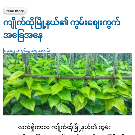
read more
about အခြေခံစားသောက်ကုန်ဈေးနှုန်းအပြောင်းအလဲနှင့် စားသုံးသူများ
သတိထားသင့်သည့် အချက်များ
ကျိုက်ထိုမြို့နယ်၏ ကွမ်းဈေးကွက်
အခြေအနေ
ပြည်တွင်းကုန်သွယ်မှုသတင်း
လက်ရှိကာလ ကျိုက်ထိုမြို့နယ်၏ ကွမ်း