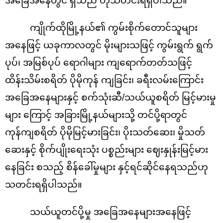
အခြေအနေတွင် ရှိသည် ဟုသတင်းရရှိပါသည်။
ကျိုက်ထိုမြို့နယ်၏ ကွမ်းစိုက်တောင်သူများ
အနေဖြင့် ယခုကာလတွင် မိုးများသဖြင့် ကွမ်းရွက် ရွက်
ပုပ်၊ အမြစ်ပုပ် ရောဂါများ ကျရောက်တတ်သဖြင့်
ထိန်းသိမ်းစရိတ် ပိုမိုကုန် ကျခြင်း၊ ခရီးလမ်းကြောင်း
အခြေအနေများနှင့် စက်သုံးဆီ/သယ်ယူစရိတ် မြင့်မားမှု
များ ကြောင့် အခြားမြို့နယ်များသို့ တင်ပို့ရာတွင်
ကုန်ကျစရိတ် ပိုမိုမြင့်မားခြင်း၊ ပိုးသတ်ဆေး၊ မှိုသတ်
ဆေးနှင့် စိုက်ပျိုးရေးသုံး ပစ္စည်းများ ဈေးနှုန်းမြင့်မား
နေခြင်း စသည့် စိန်ခေါ်မှုများ နှင့်ရင်ဆိုင်နေရသည်ဟု
သတင်းရရှိပါသည်။
သယ်ယူတင်ပို့မှု အခြေအနေများအနေဖြင့်