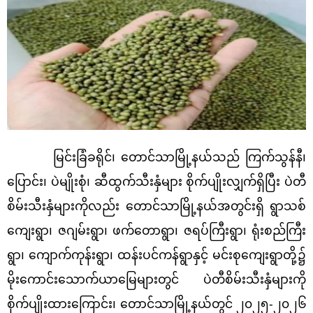
မြင်းခြံခရိုင်၊ တောင်သာမြို့နယ်သည် ကြက်သွန်နီ၊
ပြောင်း၊ ပဲမျိုးစုံ၊ ဆီထွက်သီးနှံများ စိုက်ပျိုးလျှက်ရှိပြီး ပဲတီ
စိမ်းသီးနှံများကိုလည်း တောင်သာမြို့နယ်အတွင်းရှိ ရွာသစ်
ကျေးရွာ၊ ဇဂျမ်းရွာ၊ ဖက်တောရွာ၊ ဇရပ်ကြီးရွာ၊ ရုံးစည်ကြီး
ရွာ၊ ကျောက်ကုန်းရွာ၊ ထန်းပင်ကန်ရွာနှင့် မင်းစုကျေးရွာတို့၌
မိုးကောင်းသောက်ယာမြေများတွင် ပဲတီစိမ်းသီးနှံများကို
စိုက်ပျိုးထားကြောင်း၊ တောင်သာမြို့နယ်တွင် ၂၀၂၅-၂၀၂၆