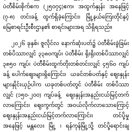
ပဲတီစိမ်းစိုက်ဧက (၂၅၀၇၄)ဧက၊ အထွက်နှုန်း အနေဖြင့်
(၇-၈) တင်းခန့် ထွက်ရှိခဲ့ကြောင်း၊ မြို့နယ်ကြေးတိုင်နှင့်
မြေစာရင်းဦးစီးဌာန၏ စာရင်းများအရ သိရှိရသည်။
၂၀၂၆ ခုနှစ်၊ ဇူလိုင်လ နောက်ဆုံးပတ်၌ ပဲတီစိမ်းခွဲခြမ်း
တစ်ပိဿာလျှင် ၃၃၈၀ကျပ်၊ ပဲတီစိမ်း ရိုးရိုးတစ်ပိဿာလျှင်
၃၈၅၀ ကျပ်၊ ပဲတီစိမ်းထွက်တိုးတစ်တင်းလျှင် ၄၅၆၀ ကျပ်
ခန့် ပေါက်ဈေးများရှိကြောင်း၊
ယခင်တစ်ပတ်နှင့် ဈေးနှုန်း
များနှိုင်းယှဉ်ပါက ယခုတစ်ပတ်တွင် ပဲတီစိမ်း တစ်ပိဿာ
လျှင် (၁၅၀-၂၀၀) ကျပ်ခန့် ဈေးနှုန်းအနည်းငယ်မြင့်တက်
လာကြောင်း၊ ဈေးကွက်တွင် အဝယ်လိုက်လာသောကြောင့်
ဈေးနှုန်းအနည်းငယ်မြင့်တက်လာကြောင်း၊ တင်ပို့မှု
အနေဖြင့် မန္တလေး မြို့ ၊ ရန်ကုန်မြို့သို့ တင်ပို့ရောင်းချ