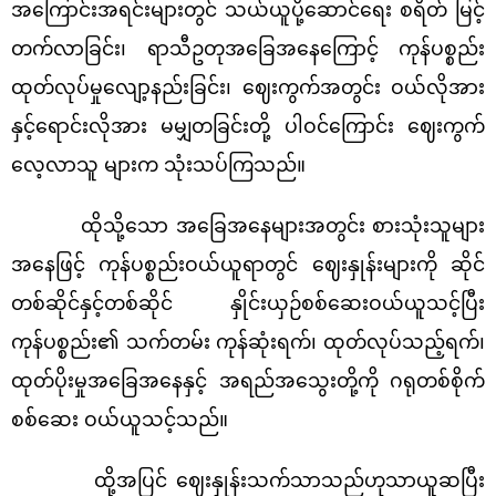
အကြောင်းအရင်းများတွင် သယ်ယူပို့ဆောင်ရေး စရိတ် မြင့်
တက်လာခြင်း၊ ရာသီဥတုအခြေအနေကြောင့် ကုန်ပစ္စည်း
ထုတ်လုပ်မှုလျော့နည်းခြင်း၊ ဈေးကွက်အတွင်း ဝယ်လိုအား
နှင့်ရောင်းလိုအား မမျှတခြင်းတို့ ပါဝင်ကြောင်း ဈေးကွက်
လေ့လာသူ များက သုံးသပ်ကြသည်။
ထိုသို့သော အခြေအနေများအတွင်း စားသုံးသူများ
အနေဖြင့် ကုန်ပစ္စည်းဝယ်ယူရာတွင် ဈေးနှုန်းများကို ဆိုင်
တစ်ဆိုင်နှင့်တစ်ဆိုင် နှိုင်းယှဉ်စစ်ဆေးဝယ်ယူသင့်ပြီး
ကုန်ပစ္စည်း၏ သက်တမ်း ကုန်ဆုံးရက်၊ ထုတ်လုပ်သည့်ရက်၊
ထုတ်ပိုးမှုအခြေအနေနှင့် အရည်အသွေးတို့ကို ဂရုတစ်စိုက်
စစ်ဆေး ဝယ်ယူသင့်သည်။
ထို့အပြင် ဈေးနှုန်းသက်သာသည်ဟုသာယူဆပြီး