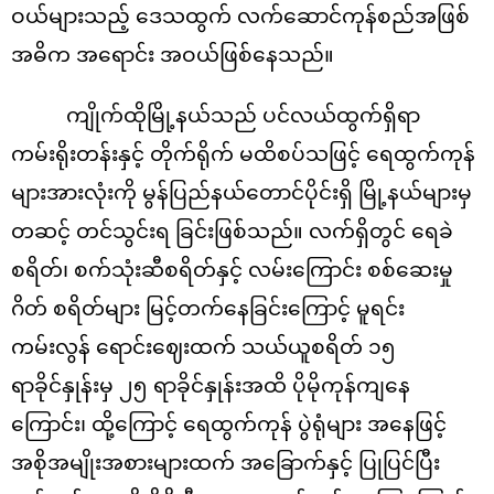
ဝယ်များသည့် ဒေသထွက် လက်ဆောင်ကုန်စည်အဖြစ်
အဓိက အရောင်း အဝယ်ဖြစ်နေသည်။
ကျိုက်ထိုမြို့နယ်သည် ပင်လယ်ထွက်ရှိရာ
ကမ်းရိုးတန်းနှင့် တိုက်ရိုက် မထိစပ်သဖြင့် ရေထွက်ကုန်
များအားလုံးကို မွန်ပြည်နယ်တောင်ပိုင်းရှိ မြို့နယ်များမှ
တဆင့် တင်သွင်းရ ခြင်းဖြစ်သည်။ လက်ရှိတွင် ရေခဲ
စရိတ်၊ စက်သုံးဆီစရိတ်နှင့် လမ်းကြောင်း စစ်ဆေးမှု
ဂိတ် စရိတ်များ မြင့်တက်နေခြင်းကြောင့် မူရင်း
ကမ်းလွန် ရောင်းဈေးထက် သယ်ယူစရိတ် ၁၅
ရာခိုင်နှုန်းမှ ၂၅ ရာခိုင်နှုန်းအထိ ပိုမိုကုန်ကျနေ
ကြောင်း၊ ထို့ကြောင့် ရေထွက်ကုန် ပွဲရုံများ အနေဖြင့်
အစိုအမျိုးအစားများထက် အခြောက်နှင့် ပြုပြင်ပြီး