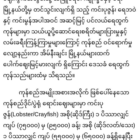
မြို့နယ်တို့မှ တင်သွင်းလျက်ရှိ သည့် ကင်းပုဇွန်၊ ရေဘဝဲ
နှင့် ကင်းမွန်အပါအဝင် အဆင့်မြင့် ပင်လယ်ရေထွက်
ကုန်များမှာ သယ်ယူပို့ဆောင်ရေးစရိတ်များပြားမှုနှင့်
လမ်းခရီးကြန့်ကြာမှုများကြောင့် ကုန်စည် ဝင်ရောက်မှု
လျော့နည်းကာ အိမ်နီးချင်း မြို့နယ်များထက်
ပေါက်ဈေးမြင့်မားလျက် ရှိကြောင်း ဒေသခံ ရေထွက်
ကုန်သည်များထံမှ သိရသည်။
ကုန်စည်အမျိုးအစားအလိုက် ဖြစ်ပေါ်နေသော
ကုန်စည်ဒိုင်/ပွဲရုံ ရောင်းဈေးများမှာ ကင်းပု
ဇွန်(Lobster/Crayfish) အစို(ဆိုဒ်ကြီး) ၁ ပိဿာလျှင်
ကျပ် (၇၅၀၀၀) မှ (၉၅၀၀၀) ခန့်၊ အစို (ဆိုဒ်လတ်/သေး)
၁ ပိဿာလျှင် ကျပ် (၅၅၀၀၀) မှ (၆၅၀၀၀) ခန့်ရှိနေပြီး