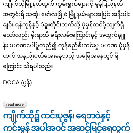
ကျိုက်ထိုမြို့နယ်ထွက် ကွမ်းရွက်များကို မွန်ပြည်နယ်
အတွင်းရှိ သထုံ၊ မော်လမြိုင် မြို့နယ်များအပြင် အနီးပါး
ချင်း ရန်ကုန်နှင့် ပဲခူးတိုင်းဘက်သို့ ပုံမှန်တင်ပို့လျက်ရှိ
သော်လည်း မိုးရာသီ ခရီးလမ်းကြောင်းနှင့် အထွက်နှုူ
န်း ပမာဏပေါ်မူတည်၍ ကုန်စည်စီးဆင်းမှု ပမာဏ ပုံမှန်
ထက် အနည်းငယ်အေးနေသည့် အခြေအနေတွင် ရှိ
ကြောင်း သိရပါသည်။
DOCA
(မွန်)
read more
about ကျိုက်ထိုမြို့နယ်၏ ကွမ်းဈေးကွက်အခြေအနေ
ကျိုက်ထို၌ ကင်းပုဇွန်၊ ရေဘဝဲနှင့်
ကင်းမွန် အပါအဝင် အဆင့်မြင့်ရေထွက်