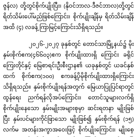
ဇွန်လ) တို့တွင်စိုက်ပျိုးပြီး၊ (နိုဝင်ဘာလ-ဒီဇင်ဘာလ)တို့တွင်
ရိတ်သိမ်းပေါ်မည်ဖြစ်ကြောင်း၊ စိုက်ပျိုးချိန်မှ ရိတ်သိမ်းချိန်
အထိ (၄) လခန့် ကြာမြင့်ကြောင်းသိရှိရသည်။
၂၀၂၆
-၂၀၂၇ ခုနှစ်တွင် တောင်သာမြို့နယ်၌ မိုး
နှမ်းစိုက်ဧက(၄၆၆၀၃)ဧက စိုက်ပျိုးထားရှိ ကြောင်း ခရိုင်
ကြေးတိုင်နှင့် မြေစာရင်းဦးစီးဌာန၏ ယခုနှစ်တွင် ယခင်နှစ်
ထက် စိုက်ဧက(၁၀၀) ဧကခန့်ပိုမိုစိုက်ပျိုးထားရှိကြောင်း
သိရှိရသည်။ နှမ်းစိုက်ပျိုးရန်အတွက် မြေယာပြုပြင်ရာတွင်
ထွန်ရေး ညက်ရန်လိုအပ်ကြောင်း၊ တောင်သူများလက်ရှိ
စိုက်ပျိုးနေသော နှမ်းမျိုးအများစုမှာ ဆင်းရတနာ မျိုးဖြစ်
ပြီး နှမ်းပင်များကိုင်ဖြာသော မျိုးဖြစ်၍ နှမ်းစိုက်ရန် (၁၅)
လက်မ အတန်းအကွာအဝေးဖြင့် စိုက်ပျိုးကြောင်း၊ မျိုးစေ့