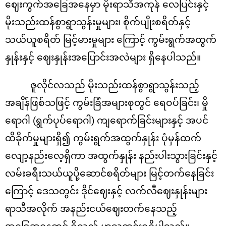
ဈေးကွက်အခြေအနေမှာ မိုးရာသီအကုန် လေပြင်းနှင့်
မိုးသည်းထန်စွာရွာသွန်းမှုများ၊ စိုက်ပျိုးစရိတ်နှင့်
သယ်ယူစရိတ် မြင့်မားမှုများ ကြောင့် ကွမ်းရွက်အထွက်
နှုန်းနှင့် ဈေးနှုန်းအပြောင်းအလဲများ ရှိနေပါသည်။
ဇူလိုင်လသည် မိုးသည်းထန်စွာရွာသွန်းသည့်
အချိန်ဖြစ်သဖြင့် ကွမ်းခြံအများစုတွင် ရေဝပ်ခြင်း၊ မှို
ရောဂါ (ရွက်ပုပ်ရောဂါ) ကျရောက်ခြင်းများနှင့် အပင်
ထိခိုက်မှုများရှိ၍ ကွမ်းရွက်အထွက်နှုန်း ပုံမှန်ထက်
လျော့နည်းလေ့ရှိကာ အထွက်နှုန်း နည်းပါးသွားခြင်းနှင့်
လမ်းခရီးသယ်ယူပို့ဆောင်စရိတ်များ မြင့်တက်နေခြင်း
ကြောင့် ဒေသတွင်း ဒိုင်ဈေးနှင့် လက်လီဈေးနှုန်းများ
ရာသီအလိုက် အနည်းငယ်ဈေးတက်နေသည့်