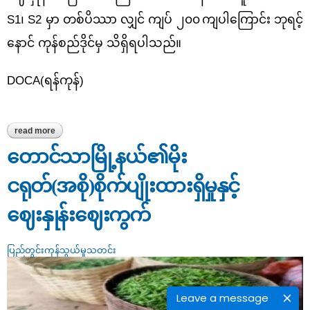
S1၊ S2 မှာ တစ်ပိဿာ လျှင် ကျပ် ၂၀၀
ကျပါကြောင်း
ဘုရင့်
နောင် ကုန်စည်ဒိုင်မှ
သိရှိရပါသည်။
DOCA(
ရန်ကုန်)
read more
about ၂၀၂၆ ခုနှစ်၊ ဩဂုတ်လ ပထမပတ်တွင် မရမ်းကုန်းမြို့နယ်၊ ဘုရင့်
နောင်ပွဲရုံရှိ ကြက်သွန်ဖြူနီ၊ ကြက်သွန်ဖြူနှင့် အာလူးဈေးနှုန်းများ
တောင်သာမြို့နယ်၏မိုး
ငရုတ်(အစို)စိုက်ပျိုးထားရှိမှုနှင့်
ဈေးနှုန်းဈေးကွက်
ပြည်တွင်းကုန်သွယ်မှုသတင်း
Leave a message