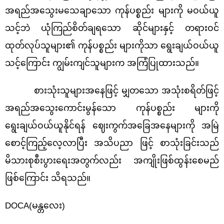
အရည်အသွေးမသေချာသော ကုန်ပစ္စည်း များကို မဝယ်ယူ
သင့်ဘဲ ယုံကြည်စိတ်ချရသော ဆိုင်များနှင့် တရားဝင်
ထုတ်လုပ်သူများ၏ ကုန်ပစ္စည်း များကိုသာ ရွေးချယ်ဝယ်ယူ
သင့်ကြောင်း ကျွမ်းကျင်သူများက အကြံပြုထားသည်။
စားသုံးသူများအနေဖြင့် မျှတသော အသုံးစရိတ်ဖြင့်
အရည်အသွေးကောင်းမွန်သော ကုန်ပစ္စည်း များကို
ရွေးချယ်ဝယ်ယူနိုင်ရန် ဈေးကွက်အခြေအနေများကို အမြဲ
စောင့်ကြည့်လေ့လာပြီး အသိပညာ ဖြင့် စာသုံးခြင်းသည်
မိသားစုစီးပွားရေးအတွက်လည်း အကျိုးဖြစ်ထွန်းစေမည်
ဖြစ်ကြောင်း သိရသည်။
DOCA(
မန္တလေး)