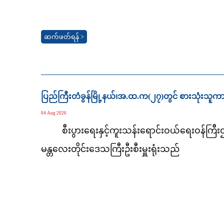
ဆက်ဖတ်ရန် >
ပြည်ကြီးတံခွန်မြို့နယ်၊အ.ထ.က(၂၇)တွင် စားသုံးသ
04 Aug 2026
စီးပွားရေးနှင့်ကူးသန်းရောင်းဝယ်ရေးဝန်ကြီး
မန္တလေးတိုင်းဒေသကြီးဦးစီးမှူးရုံးသည်