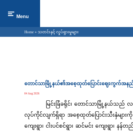
Menu
Home
» သတင်းနှင့် လှုပ်ရှားမှုများ
You are here
Pages
တောင်သာမြို့နယ်၏အစေ့ထုတ်ပြောင်းဈေးကွက်အနည်
04 Aug 2026
မြင်းခြံခရိုင်၊ တောင်သာမြို့နယ်သည် လ
လုပ်ကိုင်လျက်ရှိရာ အစေ့ထုတ်ပြောင်းသီးနှံများ
ကျေးရွာ၊ ငါးပင်စင်ရွာ၊ ဆင်မင်း ကျေးရွာ၊ နန်တည်ရွာ