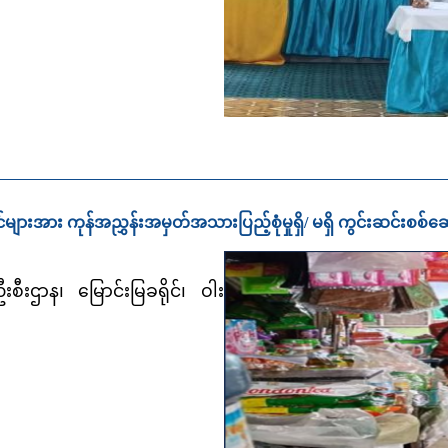
ဆိုင်များအား ကုန်အညွှန်းအမှတ်အသားပြည့်စုံမှုရှိ/ မရှိ ကွင်းဆင်းစစ်
ဌာန၊ မြောင်းမြခရိုင်၊ ဝါး