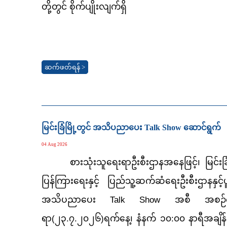
တို့တွင် စိုက်ပျိုးလျက်ရှိ
ဆက်ဖတ်ရန် >
မြင်းခြံမြို့တွင် အသိပညာပေး Talk Show ဆောင်ရွ
04 Aug 2026
စားသုံးသူရေးရာဦးစီးဌာနအနေဖြင့်၊ မြင်းခြံခရ
ပြန်ကြားရေးနှင့် ပြည်သူ့ဆက်ဆံရေးဦးစီးဌာနနှင
အသိပညာပေး Talk Show အစီ အစဉ်ကိုလ
ရာ(၂၃.၇.၂၀၂၆)ရက်နေ့၊ နံနက် ၁၀:၀၀ နာရီအချိန်