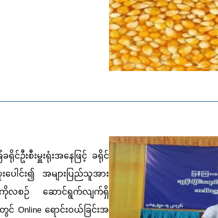
က်
ိုင်ဦးစီးမှူးရုံးအနေဖြင့် ခရိုင်
့်ပူးပေါင်း၍ အများပြည်သူအား
စဉ် ဆောင်ရွက်လျက်ရှိ
တွင် Online ရောင်းဝယ်ခြင်းအ