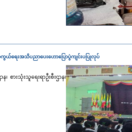
ူကာကွယ်ရေးအသိပညာပေးဟောပြောပွဲကျင်းပပြုလုပ်
ဌာန၊
စားသုံးသူရေးရာဦးစီးဌာန၊