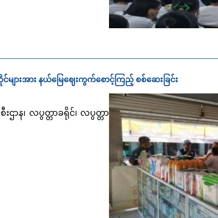
းဆေးဆိုင်များအား နယ်မြေဈေးကွက်စောင့်ကြည့် စစ်ဆေးခြင်း
းဌာန၊ လပွတ္တာခရိုင်၊ လပွတ္တာ