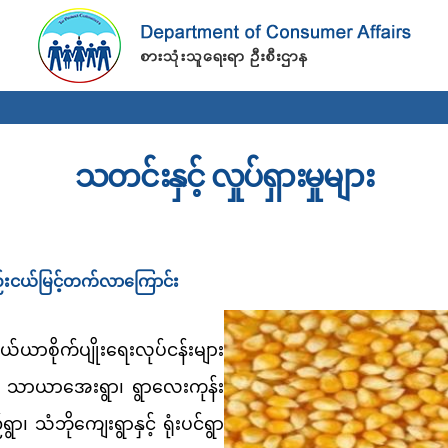
Skip to
main
content
သတင်းနှင့် လှုပ်ရှားမှုများ
းငယ်မြင့်တက်လာကြောင်း
ယ်ယာစိုက်ပျိုးရေးလုပ်ငန်းများ
ကို သာယာအေးရွာ၊ ရွာလေးကုန်း
၊ သံဘိုကျေးရွာနှင့် ရုံးပင်ရွာ