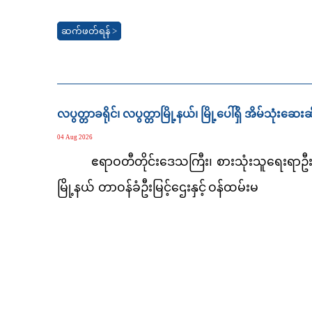
ဆက်ဖတ်ရန် >
လပွတ္တာခရိုင်၊ လပွတ္တာမြို့နယ်၊ မြို့ပေါ်ရှိ အိမ်သုံ
04 Aug 2026
ဧရာဝတီတိုင်းဒေသကြီး၊ စားသုံးသူရေးရာဦးစီ
မြို့နယ် တာဝန်ခံဦးမြင့်ဌေးနှင့်
ဝန်ထမ်းမ