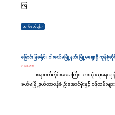
ကြ
ဆက်ဖတ်ရန် >
မြောင်းမြခရိုင်၊ ဝါးခယ်မမြို့နယ်၊ မြို့မဈေးရှိ ကုန်စုံ
04 Aug 2026
ဧရာဝတီတိုင်းဒေသကြီး၊ စားသုံးသူရေးရာဦးစီး
ခယ်မမြို့နယ်တာဝန်ခံ ဦးအောင်မိုး
နှင့် ဝန်ထမ်းများ