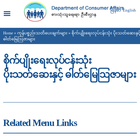
Skip to
main
မြန်မာ
English
content
Home
»
ကုန်ပစ္စည်းသတိပေးချက်များ
» စိုက်ပျိုးရေးလုပ်ငန်းသုံး ပိုးသတ်ဆေးနှင်
You are here
ဓါတ်မြေသြဇာများ
စိုက်ပျိုးရေးလုပ်ငန်းသုံး
ပိုးသတ်ဆေးနှင့် ဓါတ်မြေသြဇာများ
Related Menu Links