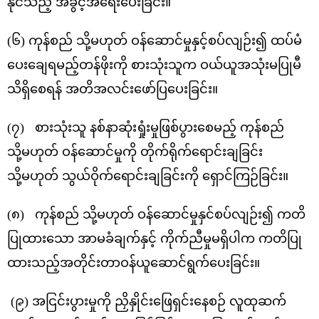
နိုင်သည့် အခွင့်အရေးပေးခြင်း။
(၆) ကုန်စည် သို့မဟုတ် ဝန်ဆောင်မှုနှင့်စပ်လျဉ်း၍ ထပ်မံ
ပေးချေရမည့်တန်ဖိုးကို စားသုံးသူက ဝယ်ယူအသုံးမပြုမီ
သိရှိစေရန် အတိအလင်းဖော်ပြပေးခြင်း။
(၇) စားသုံးသူ နစ်နာဆုံးရှုံးမှုဖြစ်ပွားစေမည့် ကုန်စည်
သို့မဟုတ် ဝန်ဆောင်မှုကို တိုက်ရိုက်ရောင်းချခြင်း
သို့မဟုတ် သွယ်ဝိုက်ရောင်းချခြင်းကို ရှောင်ကြဉ်ခြင်း။
(၈) ကုန်စည် သို့မဟုတ် ဝန်ဆောင်မှုနှင်စပ်လျဉ်း၍ ကတိ
ပြုထားသော အာမခံချက်နှင့် ကိုက်ညီမှုမရှိပါက ကတိပြု
ထားသည့်အတိုင်းတာဝန်ယူဆောင်ရွက်ပေးခြင်း။
(၉) အငြင်းပွားမှုကို ညှိနှိုင်းဖြေရှင်းနေစဉ် လူထုဆက်