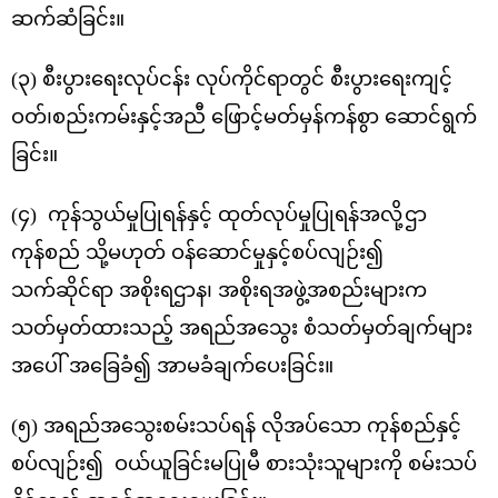
ဆက်ဆံခြင်း။
(၃) စီးပွားရေးလုပ်ငန်း လုပ်ကိုင်ရာတွင် စီးပွားရေးကျင့်
ဝတ်၊စည်းကမ်းနှင့်အညီ ဖြောင့်မတ်မှန်ကန်စွာ ဆောင်ရွက်
ခြင်း။
(၄) ကုန်သွယ်မှုပြုရန်နှင့် ထုတ်လုပ်မှုပြုရန်အလို့ဌာ
ကုန်စည် သို့မဟုတ် ဝန်ဆောင်မှုနှင့်စပ်လျဉ်း၍
သက်ဆိုင်ရာ အစိုးရဌာန၊ အစိုးရအဖွဲ့အစည်းများက
သတ်မှတ်ထားသည့် အရည်အသွေး စံသတ်မှတ်ချက်များ
အပေါ် အခြေခံ၍ အာမခံချက်ပေးခြင်း။
(၅) အရည်အသွေးစမ်းသပ်ရန် လိုအပ်သော ကုန်စည်နှင့်
စပ်လျဉ်း၍ ဝယ်ယူခြင်းမပြုမီ စားသုံးသူများကို စမ်းသပ်