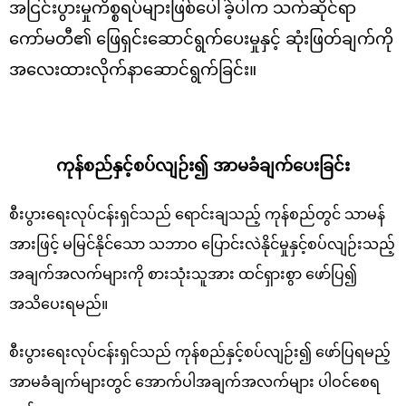
အငြင်းပွားမှုကိစ္စရပ်များဖြစ်ပေါ်ခဲ့ပါက သက်ဆိုင်ရာ
ကော်မတီ၏ ဖြေရှင်းဆောင်ရွက်ပေးမှုနှင့် ဆုံးဖြတ်ချက်ကို
အလေးထားလိုက်နာဆောင်ရွက်ခြင်း။
ကုန်စည်နှင့်စပ်လျဉ်း၍ အာမခံချက်ပေးခြင်း
စီးပွားရေးလုပ်ငန်းရှင်သည် ရောင်းချသည့် ကုန်စည်တွင် သာမန်
အားဖြင့် မမြင်နိုင်သော သဘာဝ ပြောင်းလဲနိုင်မှုနှင့်စပ်လျဉ်းသည့်
အချက်အလက်များကို စားသုံးသူအား ထင်ရှားစွာ ဖော်ပြ၍
အသိပေးရမည်။
စီးပွားရေးလုပ်ငန်းရှင်သည် ကုန်စည်နှင့်စပ်လျဉ်း၍ ဖော်ပြရမည့်
အာမခံချက်များတွင် အောက်ပါအချက်အလက်များ ပါဝင်စေရ