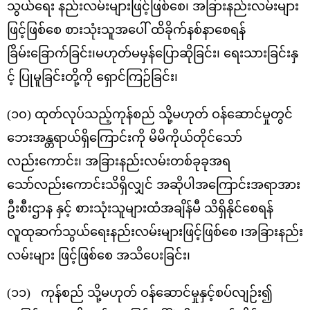
သွယ်ရေး နည်းလမ်းများဖြင့်ဖြစ်စေ၊ အခြားနည်းလမ်းများ
ဖြင့်ဖြစ်စေ စားသုံးသူအပေါ် ထိခိုက်နစ်နာစေရန်
ခြိမ်းခြောက်ခြင်း၊မဟုတ်မမှန်ပြောဆိုခြင်း၊ ရေးသားခြင်းနှ
င့် ပြုမူခြင်းတို့ကို ရှောင်ကြဉ်ခြင်း၊
(၁၀) ထုတ်လုပ်သည့်ကုန်စည် သို့မဟုတ် ဝန်ဆောင်မှုတွင်
ဘေးအန္တရာယ်ရှိကြောင်းကို မိမိကိုယ်တိုင်သော်
လည်းကောင်း၊ အခြားနည်းလမ်းတစ်ခုခုအရ
သော်လည်းကောင်းသိရှိလျှင် အဆိုပါအကြောင်းအရာအား
ဦးစီးဌာန နှင့် စားသုံးသူများထံအချိန်မီ သိရှိနိုင်စေရန်
လူထုဆက်သွယ်ရေးနည်းလမ်းများဖြင့်ဖြစ်စေ ၊အခြားနည်း
လမ်းများ ဖြင့်ဖြစ်စေ အသိပေးခြင်း၊
(၁၁) ကုန်စည် သို့မဟုတ် ဝန်ဆောင်မှုနှင့်စပ်လျဉ်း၍