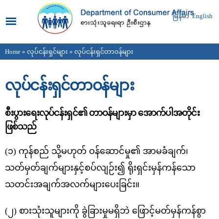
Skip to
main
မြန်မာ
English
content
Home
»
လုပ်ငန်းရှင်များ
» လုပ်ငန်းရှင်တာဝန်များ
You are here
လုပ်ငန်းရှင်တာဝန်များ
စီးပွားရေးလုပ်ငန်းရှင်၏ တာဝန်များမှာ အောက်ပါအတိုင်း
ဖြစ်သည်
(၁) ကုန်စည် သို့မဟုတ် ဝန်ဆောင်မှု၏ အာမခံချက်၊
သတ်မှတ်ချက်များနှင့်စပ်လျဉ်း၍ ရိုးရှင်းမှန်ကန်သော
သတင်းအချက်အလက်များပေးခြင်း။
(၂) စားသုံးသူများကို ခွဲခြားမှုမရှိဘဲ ဖြောင့်မတ်မှန်ကန်စွာ