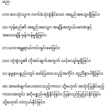
မည်-
(က) စားသုံးသူက လက်ခံသုံးစွဲနိုင်သော အရည်အသွေးရှိခြင်း၊
(ခ) ကုန်စည်၏ အရည်အသွေး၊ အချိန်အတွယ်ပမာဏနှင့်
အလေးချိန် မှန်ကန်မှုရှိခြင်း၊
(ဂ) ဘေးအန္တရာယ်ကင်းရှင်းစေခြင်း၊
(ဃ) သုံးစွဲသူ၏ လိုအပ်ချက်အတွက် သင့်လျော်မှုရှိခြင်း၊
(င) နမူနာပစ္စည်းတွင် ဖော်ပြထားသည့်အတိုင်း တူညီစွာပါရှိခြင်း၊
(စ) အာမခံချက်ပေးထားသည့်ကာလ သို့မဟုတ် အသုံးပြုနိုင်မည့်
ကာလအတွင်း အပိုပစ္စည်းရရှိနိုင်ခြင်း၊ ပြန်လည်ပြုပြင်နိုင်ခြင်း
သို့မဟုတ် လဲလှယ်နိုင်ခြင်း၊