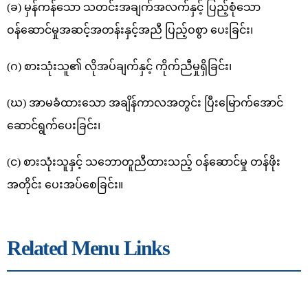
(ခ) မှန်ကန်သော သတင်းအချက်အလက်နှင့် ပြည့်စုံသော
ဝန်ဆောင်မှုအဆင့်အတန်းနှင့်အညီ ပြည့်ဝစွာ ပေးခြင်း၊
(ဂ) စားသုံးသူ၏ လိုအပ်ချက်နှင့် ကိုက်ညီမှုရှိခြင်း၊
(ဃ) အာမခံထားသော အချိန်ကာလအတွင်း ပြီးမြောက်အောင်
ဆောင်ရွက်ပေးခြင်း၊
(င) စားသုံးသူနှင့် သဘောတူညီထားသည့် ဝန်ဆောင်မှု တန်ဖိုး
အတိုင်း ပေးအပ်စေခြင်း။
Related Menu Links