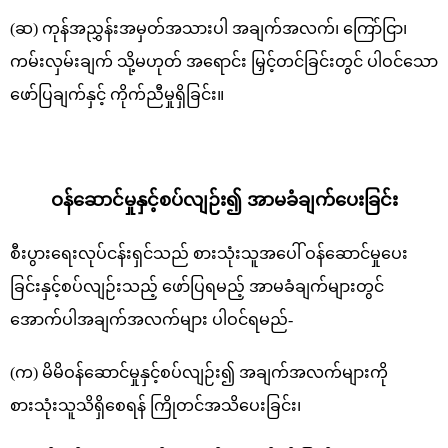
(ဆ) ကုန်အညွှန်းအမှတ်အသားပါ အချက်အလက်၊ ကြော်ငြာ၊
ကမ်းလှမ်းချက် သို့မဟုတ် အရောင်း မြှင့်တင်ခြင်းတွင် ပါဝင်သော
ဖော်ပြချက်နှင့် ကိုက်ညီမှုရှိခြင်း။
ဝန်ဆောင်မှုနှင့်စပ်လျဉ်း၍ အာမခံချက်ပေးခြင်း
စီးပွားရေးလုပ်ငန်းရှင်သည် စားသုံးသူအပေါ် ဝန်ဆောင်မှုပေး
ခြင်းနှင့်စပ်လျဉ်းသည့် ဖော်ပြရမည့် အာမခံချက်များတွင်
အောက်ပါအချက်အလက်များ ပါဝင်ရမည်-
(က) မိမိဝန်ဆောင်မှုနှင့်စပ်လျဉ်း၍ အချက်အလက်များကို
စားသုံးသူသိရှိစေရန် ကြိုတင်အသိပေးခြင်း၊