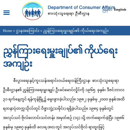
Skip to
main
မြန်မာ
English
content
Home
»
ဌာနအကြောင်း
» ညွှန်ကြားရေးမှူးချုပ်၏ ကိုယ်ရေးအကျဉ်း
You are here
ညွှန်ကြားရေးမှူးချုပ်၏ ကိုယ်ရေး
အကျဉ်း
စီးပွားရေးနှင့်ကူးသန်းရောင်းဝယ်ရေးဝန်ကြီးဌာန၊ စားသုံးသူရေးရာ
ဦးစီးဌာန၏ ညွှန်ကြားရေးမှူးချုပ် ဦးခင်မောင်လှိုင်ကို ၁၉၆၅ ခုနှစ်၊ ဒီဇင်ဘာလ
၃၁ ရက်နေ့တွင် ရန်ကုန်မြို့၌ မွေးဖွားခဲ့ပါသည်။ ၁၉၈၂ ခုနှစ်မှ ၂၀၀၀ ခုနှစ်အထိ
ရတနာပုံတက္ကသိုလ်တွင် ဝိဇ္ဇာဘွဲ့(သမိုင်း) ရရှိခဲ့ပါသည်။ ၁၉၈၄ ခုနှစ်တွင်
အလုပ်သင် ဗိုလ်လောင်းသင်တန်း အမှတ်စဉ် (၁၄) သို့ တက်ရောက်ခဲ့ပြီး ၁၉၈၆
ခုနှစ်မှ ၁၉၈၇ ခုနှစ်ထိ ခလရ (၈၀) တွင် အလုပ်သင်ဗိုလ် ရာထူးဖြင့်