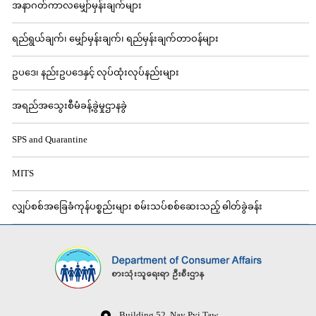
အနာဂတ်ကာလမျှော်မှန်းချက်များ
ရည်ရွယ်ချက်၊ မျှော်မှန်းချက်၊ ရည်မှန်းချက်တာဝန်များ
ဥပဒေ၊ နည်းဥပဒေနှင့် လုပ်ထုံးလုပ်နည်းများ
အရည်အသွေးစီမံခန့်ခွဲမှုဌာနခွဲ
SPS and Quarantine
MITS
လျှပ်စစ်အခြေခံကုန်ပစ္စည်းများ စမ်းသပ်စစ်ဆေးသည့် ဓါတ်ခွဲခန်း
Building 52, Nay Pyi Taw,