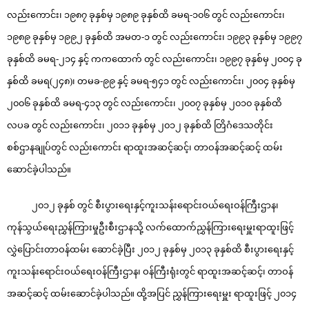
လည်းကောင်း၊ ၁၉၈၇ ခုနှစ်မှ ၁၉၈၉ ခုနှစ်ထိ ခမရ-၁၀၆ တွင် လည်းကောင်း၊
၁၉၈၉ ခုနှစ်မှ ၁၉၉၂ ခုနှစ်ထိ အမတ-၁ တွင် လည်းကောင်း၊ ၁၉၉၃ ခုနှစ်မှ ၁၉၉၇
ခုနှစ်ထိ ခမရ-၂၁၄ နှင့် ကကထောက် တွင် လည်းကောင်း၊ ၁၉၉၇ ခုနှစ်မှ ၂၀၀၄ ခု
နှစ်ထိ ခမရ(၂၄၈)၊ တမခ-၉၉ နှင့် ခမရ-၅၄၁ တွင် လည်းကောင်း၊ ၂၀၀၄ ခုနှစ်မှ
၂၀၀၆ ခုနှစ်ထိ ခမရ-၄၁၃ တွင် လည်းကောင်း၊ ၂၀၀၇ ခုနှစ်မှ ၂၀၁၀ ခုနှစ်ထိ
လပခ တွင် လည်းကောင်း၊ ၂၀၁၁ ခုနှစ်မှ ၂၀၁၂ ခုနှစ်ထိ တြိဂံဒေသတိုင်း
စစ်ဌာနချုပ်တွင် လည်းကောင်း ရာထူးအဆင့်ဆင့်၊ တာဝန်အဆင့်ဆင့် ထမ်း
ဆောင်ခဲ့ပါသည်။
၂၀၁၂ ခုနှစ် တွင် စီးပွားရေးနှင့်ကူးသန်းရောင်းဝယ်ရေးဝန်ကြီးဌာန၊
ကုန်သွယ်ရေးညွှန်ကြားမှုဦးစီးဌာနသို့ လက်ထောက်ညွှန်ကြားရေးမှူးရာထူးဖြင့်
လွှဲပြောင်းတာဝန်ထမ်း ဆောင်ခဲ့ပြီး ၂၀၁၂ ခုနှစ်မှ ၂၀၁၃ ခုနှစ်ထိ စီးပွားရေးနှင့်
ကူးသန်းရောင်းဝယ်ရေးဝန်ကြီးဌာန၊ ဝန်ကြီးရုံးတွင် ရာထူးအဆင့်ဆင့်၊ တာဝန်
အဆင့်ဆင့် ထမ်းဆောင်ခဲ့ပါသည်။ ထို့အပြင် ညွှန်ကြားရေးမှူး ရာထူးဖြင့် ၂၀၁၄