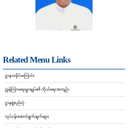
Related Menu Links
ဌာနသမိုင်းကြောင်း
ညွှန်ကြားရေးမှူးချုပ်၏ ကိုယ်ရေးအကျဉ်း
ဌာနဖွဲ့စည်းပုံ
လုပ်ငန်းဆောင်ရွက်ချက်များ