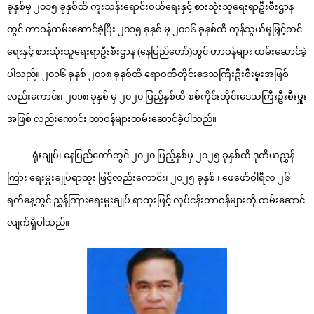
ခုနှစ်မှ ၂၀၁၅ ခုနှစ်ထိ ကူးသန်းရောင်းဝယ်ရေးနှင့် စားသုံးသူရေးရာဦးစီးဌာန
တွင် တာဝန်ထမ်းဆောင်ခဲ့ပြီး ၂၀၁၅ ခုနှစ် မှ ၂၀၁၆ ခုနှစ်ထိ ကုန်သွယ်မှုမြှင့်တင်
ရေးနှင့် စားသုံးသူရေးရာဦးစီးဌာန (နေပြည်တော်)တွင် တာဝန်များ ထမ်းဆောင်ခဲ့
ပါသည်။ ၂၀၁၆ ခုနှစ် ၂၀၁၈ ခုနှစ်ထိ ဧရာဝတီတိုင်းဒေသကြီးဦးစီးမှူးအဖြစ်
လည်းကောင်း၊ ၂၀၁၈ ခုနှစ် မှ ၂၀၂၀ ပြည့်နှစ်ထိ စစ်ကိုင်း‌တိုင်းဒေသကြီးဦးစီးမှူး
အဖြစ် လည်းကောင်း တာဝန်များထမ်းဆောင်ခဲ့ပါသည်။
ရုံးချုပ်၊ နေပြည်တော်တွင် ၂၀၂၀ ပြည့်နှစ်မှ ၂၀၂၅ ခုနှစ်ထိ ဒုတိယညွှန်
ကြား ရေးမှူးချုပ်ရာထူး ဖြင့်လည်းကောင်း၊ ၂၀၂၅ ခုနှစ် ၊ ဖေဖော်ဝါရီလ ၂၆
ရက်နေ့တွင် ညွှန်ကြားရေးမှူးချုပ် ရာထူးဖြင့် လုပ်ငန်းတာဝန်များကို ထမ်းဆောင်
လျက်ရှိပါသည်။