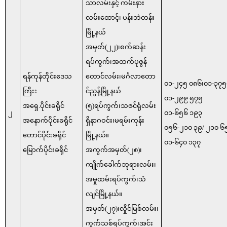
သာလမ်းနှင့် ကမ်းနား
လမ်းထောင့်၊ ပန်းဘဲတန်း
မြို့နယ်
အမှတ်(၂၂)၊စက်ဆန်း
ရပ်ကွက်၊အထက်ပုဇွန်
ရန်ကုန်တိုင်းဒေသ
တောင်လမ်း၊မင်္ဂလာတော
၀၁-၂၄၅ ၀၈၆၊၀၁-၃၇
ကြီးး
င်ညွန့်မြို့နယ်
၀၁-၂၉၉ ၅၇၅
အရှေ.ပိုင်းခရိုင်
(၅)ရပ်ကွက်၊သဇင်ရုံလမ်း
၂
၀၁-၆၅၆ ၁၉၃
အနောက်ပိုင်းခရိုင်
ရှိနာဂဝင်း၊မရမ်းကုန်း
၀၅၆-၂၁၀ ၃၉/ ၂၁၀ ၆
တောင်ပိုင်းခရိုင်
မြို့နယ်။
၀၁-၆၄၀ ၁၃၇
မြောက်ပိုင်းခရိုင်
အကွက်အမှတ်(၂၈)၊
ကျိုက်ခေါက်ဘုရားလမ်း၊
အမှုထမ်းရပ်ကွက်၊သံ
လျင်မြို့နယ်။
အမှတ်(၂၇)၊လှိုင်မြစ်လမ်း၊
ကွက်သစ်ရပ်ကွက်၊အင်း