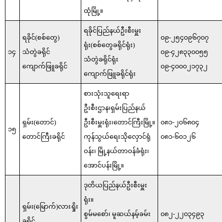
ထုံမြို့။
ရခိုင်ပြည်နယ်ဦးစီးမှူး
ရခိုင်(စစ်တွေ)
၀၉-၂၅၄၀၉၆၇၀၇
ရုံး(စစ်တွေခရိုင်ရုံး)
၁၄
သံတွဲခရိုင်
၀၉-၄၂၈၃၃၀၀၅၅
သံတွဲခရိုင်ရုံး
ကျောက်ဖြူခရိုင်
၀၉-၄၀၀၀၂၁၇၃၂
ကျောက်ဖြူခရိုင်ရုံး
စားသုံးသူရေးရာ
ဦးစီးဌာန၊ရှမ်းပြည်နယ်
ရှမ်း(တောင်)
ဦးစီးမှူးရုံး၊တောင်ကြီးမြို့။
၀၈၁-၂၀၆၈၀၄
၁၅
တောင်ကြီးခရိုင်
ကုန်သွယ်ရေးသိုလှောင်ရုံ
၀၈၁-၆၀၁၂၆
ဝန်း၊ မြို့နယ်တာဝန်ခံရုံး၊
အောင်ပန်းမြို့။
ဒုတိယပြည်နယ်ဦးစီးမှူး
ရုံး။
ရှမ်း(မြောက်)လားရှိုး
စွမ်မစော်၊ မူဆယ်နမ့်ခမ်း
၀၈၂-၂၂၀၃၄၉၃
ခရိုင်