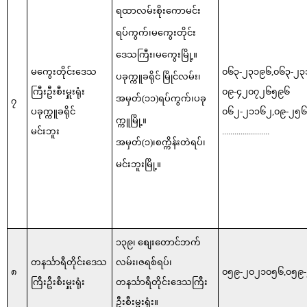
ရထာလမ်းစိုးကောမင်း
ရပ်ကွက်၊မကွေးတိုင်း
ဒေသကြီး၊မကွေးမြို့။
မကွေးတိုင်းဒေသ
၀၆၃-၂၃၁၉၆,၀၆၃-၂၃၁
ပခုက္ကူခရိုင် မြိုင်လမ်း၊
ကြီးဦးစီးမှူးရုံး
၀၉-၄၂၀၇၂၆၅၉၆
အမှတ်(၁၁)ရပ်ကွက်၊ပခု
၇
ပခုက္ကူခရိုင်
၀၆၂-၂၁၁၆၂,၀၉-၂၅
က္ကူမြို့။
မင်းဘူး
.......................
အမှတ်(၁)၊စက္ကိန်းတဲရပ်၊
မင်းဘူးမြို့။
၁၃၉၊ စျေးတောင်ဘက်
တနင်္သာရီတိုင်းဒေသ
လမ်း၊ဇရစ်ရပ်၊
၈
၀၅၉-၂၀၂၁၀၅၆,၀၅၉
ကြီးဦးစီးမှူးရုံး
တနင်္သာရီတိုင်းဒေသကြီး
ဦးစီးမှူးရုံး။