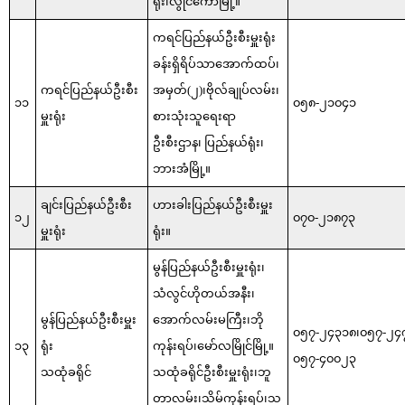
ရုံး၊လွိုင်ကော်မြို့။
ကရင်ပြည်နယ်ဦးစီးမှူးရုံး
ခန်းရှိရိပ်သာအောက်ထပ်၊
ကရင်ပြည်နယ်ဦးစီး
အမှတ်(၂)၊ဗိုလ်ချုပ်လမ်း၊
၁၁
၀၅၈-၂၁၀၄၁
မှူးရုံး
စားသုံးသူရေးရာ
ဦးစီးဌာန၊ ပြည်နယ်ရုံး၊
ဘားအံမြို့။
ချင်းပြည်နယ်ဦးစီး
ဟားခါးပြည်နယ်ဦးစီးမှူး
၁၂
၀၇၀-၂၁၈၇၃
မှူးရုံး
ရုံး။
မွန်ပြည်နယ်ဦးစီးမှူးရုံး၊
သံလွင်ဟိုတယ်အနီး၊
မွန်ပြည်နယ်ဦးစီးမှူး
အောက်လမ်းမကြီး၊ဘို
၀၅၇-၂၄၃၁၈၊၀၅၇-၂၄
၁၃
ရုံး
ကုန်းရပ်၊မော်လမြိုင်မြို့။
၀၅၇-၄၀၀၂၃
သထုံခရိုင်
သထုံခရိုင်ဦးစီးမှူးရုံး၊ဘူ
တာလမ်း၊သိမ်ကုန်းရပ်၊သ