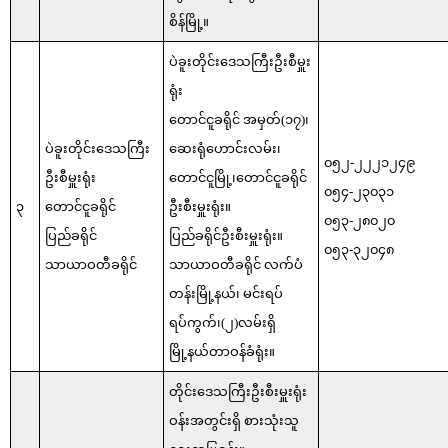
စိန်မြို့။
ပဲခူးတိုင်းဒေသကြီးဦးစီမှူး
ရုံး
တောင်ငူခရိုင် အမှတ်(၁၇)၊
ပဲခူးတိုင်းဒေသကြီး
ဆေးရုံဟောင်းလမ်း၊
၀၅၂-၂၂၂၁၂၄၉
ဦးစီမှူးရုံး
တောင်ငူမြို့၊တောင်ငူခရိုင်
၀၅၄-၂၃၀၃၁
၃
တောင်ငူခရိုင်
ဦးစီးမှူးရုံး။
၀၅၃-၂၈၀၂၀
ပြည်ခရိုင်
ပြည်ခရိုင်ဦးစီးမှူးရုံး။
၀၅၃-၃၂၀၄၈
သာယာဝတီခရိုင်
သာယာဝတီခရိုင် လက်ပံ
တန်းမြို့နယ်၊ မင်းရပ်
ရပ်ကွက်၊(၂)လမ်းရှိ
မြို့နယ်တာဝန်ခံရုံး။
တိုင်းဒေသကြီးဦးစီးမှူးရုံး
ဝန်းအတွင်းရှိ စားသုံးသူ