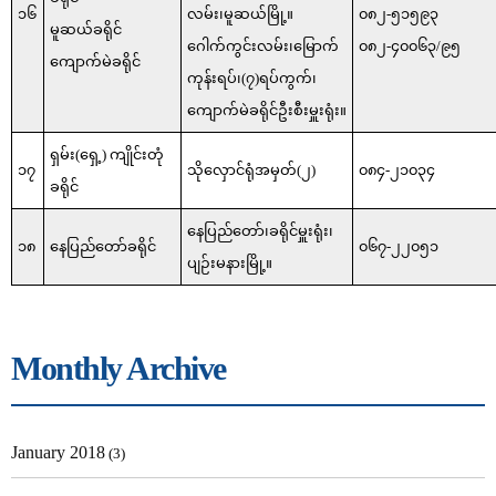
၁၆
လမ်း၊မူဆယ်မြို့။
၀၈၂-၅၁၅၉၃
မူဆယ်ခရိုင်
ဂေါက်ကွင်းလမ်း၊မြောက်
၀၈၂-၄၀၀၆၃/၉၅
ကျောက်မဲခရိုင်
ကုန်းရပ်၊(၇)ရပ်ကွက်၊
ကျောက်မဲခရိုင်ဦးစီးမှူးရုံး။
ရှမ်း(ရှေ့) ကျိုင်းတုံ
၁၇
သိုလှောင်ရုံအမှတ်(၂)
၀၈၄-၂၁၀၃၄
ခရိုင်
နေပြည်တော်၊ခရိုင်မှူးရုံး၊
၁၈
နေပြည်တော်ခရိုင်
၀၆၇-၂၂၀၅၁
ပျဉ်းမနားမြို့။
Monthly Archive
January 2018
(3)