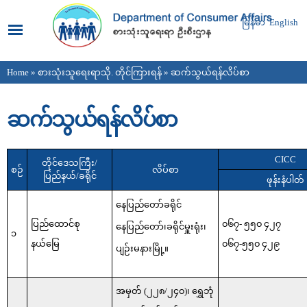
Skip to
main
မြန်မာ
English
content
Home
»
စားသုံးသူရေးရာသို. တိုင်ကြားရန်
» ဆက်သွယ်ရန်လိပ်စာ
You are here
ဆက်သွယ်ရန်လိပ်စာ
CICC
တိုင်ဒေသကြီး/
စဉ်
လိပ်စာ
ပြည်နယ်/ခရိုင်
ဖုန်းနံပါတ်
နေပြည်တော်ခရိုင်
ပြည်ထောင်စု
၀၆၇- ၅၅၀ ၄၂၇
နေပြည်တော်၊ခရိုင်မှူးရုံး၊
၁
နယ်မြေ
၀၆၇-၅၅၀ ၄၂၉
ပျဉ်းမနားမြို့။
အမှတ် (၂၂၈/၂၄၀)၊ ရွှေဘုံ