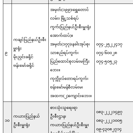
အမှတ်(၁၉၉)၊ရွှေတောင်
လမ်း၊ မြို့သစ်ရပ်
ကွက်(ပြည်နယ်ဦးစီးမှူးရုံး
အောက်ထပ်)။
ကချင်ပြည်နယ်ဦးစီး
အမှတ်(၁၇၇)၊နခါးအုပ်စု၊
၀၇၄-၂၅၂၂၄၁၇
မှူးရုံး
၉
သာစည်ရပ်ကွက်၊
၀၇၄-၆၀၀၂၈
မိုးညှင်းခရိုင်
ပြည်ထောင်စုလမ်းမကြီး
၀၇၄-၅၀၅၂၃
ဗန်းမော်ခရိုင်
ဘေး။
ကုက္ကိုလ်တောရပ်ကွက်၊
ဗန်းမော်မန်စီလမ်းမ၊
အထက(၂)ကျောင်းဘေး။
စားသုံးသူရေးရာ
၀၈၃-၂၂၂၁၄၉၇
ကယားပြည်နယ်
ဦးစီးဌာန၊
၁၀
၀၈၃-၂၂၂၁၀၀၅
ဦးစီးမှူးရုံး
ကယားပြည်နယ်ဦးစီးမှူး
၀၉-၄၃၀၈၂၇၁၄