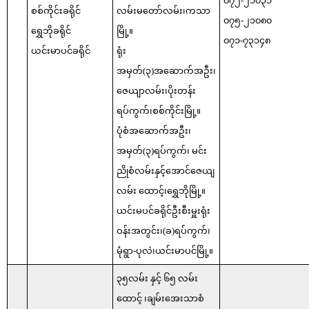
၀၇၂-၂၁၀၃၁
စစ်ကိုင်းခရိုင်
လမ်းမတော်လမ်း၊ကသာ
၀၇၅-၂၁၀၈၀
ရွှေဘိုခရိုင်
မြို့။
၀၇၁-၇၃၁၄၈
ယင်းမာပင်ခရိုင်
ရုံး
အမှတ်(၃)အဆောက်အဦး၊
ဇေယျာလမ်း၊ပိုးတန်း
ရပ်ကွက်၊စစ်ကိုင်းမြို့။
ပုံစံအဆောက်အဦး၊
အမှတ်(၃)ရပ်ကွက်၊ မင်း
ညိုစံလမ်းနှင့်အောင်ဇေယျ
လမ်း ထောင့်၊ရွှေဘိုမြို့။
ယင်းမပင်ခရိုင်ဦးစီးမှူးရုံး
ဝန်းအတွင်း၊(ခ)ရပ်ကွက်၊
မုံရွာ-ပုလဲ၊ယင်းမာပင်မြို့။
၃၅လမ်း နှင့် ၆၅ လမ်း
ထောင့် ၊ချမ်းအေးသာစံ