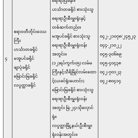
ရေးရာပြခန်း။
ဟင်္သာတခရိုင် စားသုံးသူ
ရေးရာဦးစီးမှူးရုံးနှင့်
တစ်ဆက်တည်း။
ဧရာဝတီတိုင်းဒေသ
မအူပင်ခရိုင် စားသုံးသူ
၀၄၂-၂၁၀၇၈/၂၄၅၂၃
ကြီး
ရေးရာဦးစီးမှူးရုံးဝန်း
၀၄၄-၂၁၀၂၂
ဟင်္သာတခရိုင်
အတွင်း။
၀၄၅-၃၀၆၈၉
၄
မအူပင်ခရိုင်
(၁၂)ရပ်ကွက်၊(၅) လမ်မ
၀၄၅-၄၀၄၃၈
ဖျာပုံခရိုင်
ကြီးနှင့်သီရိမြိုင်လမ်းထော
၀၄၂-၇၀၁၂၃
မြောင်းမြခရိုင်
င့်(ယခင်ရုံးဟောင်း)
၀၄၂-၈၀၄၁၄
လပွတ္တာခရိုင်
မြောင်းမြခရိုင် စားသုံးသူ
ရေးရာဦးစီးမှူးရုံးဝန်း
အတွင်း မြဲ-၂၄၊သိုလှောင်
ရုံ။
လပွတ္တာမြို့နယ်၊ဦးစီးမှူး
ရုံးဝန်းအတွင်း။