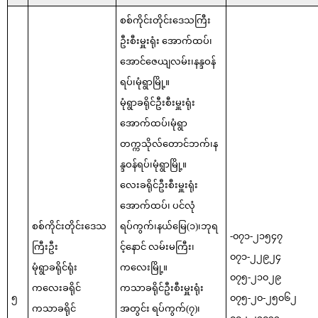
စစ်ကိုင်းတိုင်းဒေသကြီး
ဦးစီးမှူးရုံး အောက်ထပ်၊
အောင်ဇေယျလမ်း၊နန္ဒဝန်
ရပ်၊မုံရွာမြို့။
မုံရွာခရိုင်ဦးစီးမှူးရုံး
အောက်ထပ်၊မုံရွာ
တက္ကသိုလ်တောင်ဘက်၊န
န္ဒဝန်ရပ်၊မုံရွာမြို့။
လေးခရိုင်ဦးစီးမှူးရုံး
အောက်ထပ်၊ ပင်လုံ
စစ်ကိုင်းတိုင်းဒေသ
ရပ်ကွက်၊နယ်မြေ(၁)၊ဘုရ
-၀၇၁-၂၁၅၄၇
ကြီးဦး
င့်နောင် လမ်းမကြီး၊
၀၇၁-၂၂၉၂၄
မုံရွာခရိုင်ရုံး
ကလေးမြို့။
၀၇၅-၂၁၀၂၉
ကလေးခရိုင်
ကသာခရိုင်ဦးစီးမှူးရုံး
၅
၀၇၅-၂၀-၂၅၀၆၂
ကသာခရိုင်
အတွင်း ရပ်ကွက်(၇)၊