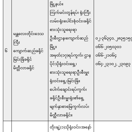
မြို့နယ်။
ကြက်မင်းတွန်ရပ်၊ ရုံးကြီး
လမ်း၊ရုံးပေါင်းစုံဝင်း၊ခရိုင်
စားသုံးသူရေးရာ
မန္တလေးတိုင်းဒေသ
ဦးစီးဌာန၊ကျောက်ဆည်
၀၂-၃၆၃၄၀, ၂၈၃၅၁၅
ကြီး
မြို့။
၀၆၆-၂၀၅၀၃၀၁
၆
ကျောက်ဆည်ခရိုင်
အမှတ်(၁၇)ရပ်ကွက်၊ ဌာန
၀၆၆-၂၁၀၆၄
မြင်းခြံခရိုင်
ပိုင်သိုရုံးဝင်းရှေ့၊
၀၆၄-၂၃၁၀၂, ၂၃၀၉၃
မိတ္တီလာခရိုင်
စားသုံးသူရေးရာဦးစီးမှူး
ရုံးဝင်းရှေ့၊မြင်းခြံ။
ပေါက်ချောင်းရပ်ကွက်၊
ခရိုင်ဦးစီးမှူးရုံး၏ရှေ့
မျက်နှာစာမြေကွက်လပ်၊
မိတ္ထီလာခရိုင်။
တိုးချဲ့(၁)သိုရုံးဝင်း၊အနော်