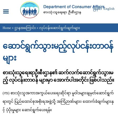
Skip to
main
မြန်မာ
English
content
Home
»
ဌာနအကြောင်း
» လုပ်ငန်းဆောင်ရွက်ချက်များ
You are here
ဆောင်ရွက်သွားမည့်လုပ်ငန်းတာဝန်
များ
စားသုံးသူရေးရာဦးစီးဌာန၏ ဆက်လက်ဆောင်ရွက်သွားမ
ည့် လုပ်ငန်းတာဝန် များမှာ အောက်ပါအတိုင်း ဖြစ်ပါသည်။
(က) စားသုံးသူအကာအကွယ်ပေးရေးဆိုင်ရာ မူဝါဒများချမှတ်ဆောင်ရွက်
ရာတွင် ပြည်ထောင်စုအစိုးရအဖွဲ့သို့ အကြံဉာဏ်များ၊ ထောက်ခံချက်များနှ
င့် ပံ့ပိုးမှုများ ဆောင်ရွက်ပေးရန်။