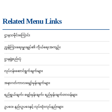
Related Menu Links
ဌာနသမိုင်းကြောင်း
ညွှန်ကြားရေးမှူးချုပ်၏ ကိုယ်ရေးအကျဉ်း
ဌာနဖွဲ့စည်းပုံ
လုပ်ငန်းဆောင်ရွက်ချက်များ
အနာဂတ်ကာလမျှော်မှန်းချက်များ
ရည်ရွယ်ချက်၊ မျှော်မှန်းချက်၊ ရည်မှန်းချက်တာဝန်များ
ဥပဒေ၊ နည်းဥပဒေနှင့် လုပ်ထုံးလုပ်နည်းများ