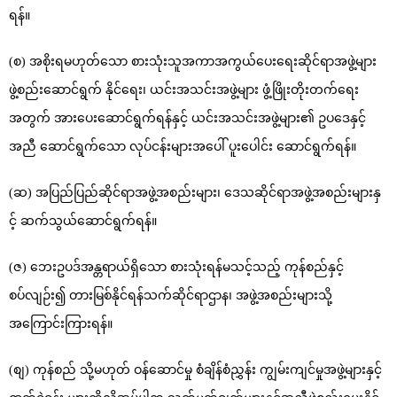
ရန်။
(စ) အစိုးရမဟုတ်သော စားသုံးသူအကာအကွယ်ပေးရေးဆိုင်ရာအဖွဲ့များ
ဖွဲ့စည်းဆောင်ရွက် နိုင်ရေး၊ ယင်းအသင်းအဖွဲ့များ ဖွံ့ဖြိုးတိုးတက်ရေး
အတွက် အားပေးဆောင်ရွက်ရန်နှင့် ယင်းအသင်းအဖွဲ့များ၏ ဥပဒေနှင့်
အညီ ဆောင်ရွက်သော လုပ်ငန်းများအပေါ် ပူးပေါင်း ဆောင်ရွက်ရန်။
(ဆ) အပြည်ပြည်ဆိုင်ရာအဖွဲ့အစည်းများ၊ ဒေသဆိုင်ရာအဖွဲ့အစည်းများနှ
င့် ဆက်သွယ်ဆောင်ရွက်ရန်။
(ဇ) ဘေးဥပဒ်အန္တရာယ်ရှိသော စားသုံးရန်မသင့်သည့် ကုန်စည်နှင့်
စပ်လျဉ်း၍ တားမြစ်နိုင်ရန်သက်ဆိုင်ရာဌာန၊ အဖွဲ့အစည်းများသို့
အကြောင်းကြားရန်။
(စျ) ကုန်စည် သို့မဟုတ် ဝန်ဆောင်မှု စံချိန်စံညွှန်း ကျွမ်းကျင်မှုအဖွဲ့များနှင့်