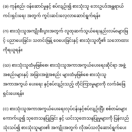
(ခ) ကုန်စည်၊ ဝန်ဆောင်မှုနှင့် စပ်လျဉ်း၍ စားသုံးသူ ဘေးဥပဒ်အန္တရာယ်
ကင်းရှင်းရေး အတွက် ကွင်းဆင်းလေ့လာဆောင်ရွက်ရန်။
(ဂ) စားသုံးသူအကျိုးစီးပွားအတွက် လူထုဆက်သွယ်ရေးနည်းလမ်းများဖြ
င့် ပညာပေးခြင်း၊ သတင်းဖြန့် ဝေပေးခြင်းနှင့် စားသုံးသူတို့၏ သဘောထား
ကိုရယူရန်။
(ဃ) စားသုံးသူထံမှဖြစ်စေ၊ စားသုံးသူအကာအကွယ်ပေးရေးဆိုင်ရာ အဖွဲ့
အစည်းများနှင့် အခြားအဖွဲ့အစည်း များထံမှဖြစ်စေ စားသုံးသူ
အကာအကွယ် ပေးရေး နှင့်စပ်လျဉ်းသည့် တိုင်ကြားမှုများကို လက်ခံဖြေ
ရှင်းပေးရန်။
(င) စားသုံးသူအကာအကွယ်ပေးရေးလုပ်ငန်းနှင့်စပ်လျဉ်းပြီး စစ်တမ်းများ
ကောက်ယူ၍ သုတေသနပြုခြင်း နှင့် ယင်းသုတေသနပြုမှုများကို ပြန်လည်
သုံးသပ်၍ စားသုံးသူများ၏ အကျိုးအတွက် လိုအပ်သလိုဆောင်ရွက်ပေး