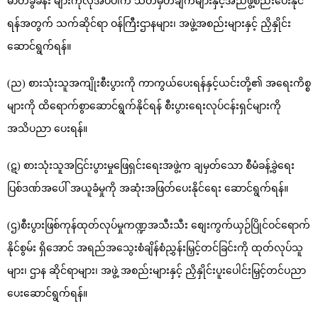
ဓာတ်ခွဲခန်း များကိုလိုအပ်ပါက သတ်မှတ်ချက်များနှင့်အညီဖွဲ့စည်းပေးနိုင်
ရန်အတွက် သက်ဆိုင်ရာ ဝန်ကြီးဌာနများ၊ အဖွဲ့အစည်းများနှင့် ညှိနှိုင်း
ဆောင်ရွက်ရန်။
(ည) စားသုံးသူအကျိုးစီးပွားကို ကာကွယ်ပေးရန်နှင့်ယင်းတို့၏ အရေးကိစ္စ
များကို ထိရောက်စွာဆောင်ရွက်နိုင်ရန် စီးပွားရေးလုပ်ငန်းရှင်များကို
အသိပညာ ပေးရန်။
(ဋ) စားသုံးသူအငြင်းပွားမှုဖြေရှင်းရေးအဖွဲ့က ချမှတ်သော စီမံခန့်ခွဲရေး
ပြစ်ဒဏ်အပေါ် အယူခံမှုကို အဆုံးအဖြတ်ပေးနိုင်ရေး ဆောင်ရွက်ရန်။
(ဌ)စီးပွားဖြစ်ကုန်ထုတ်လုပ်မှုကဏ္ဍအသီးသီး စျေးကွက်ယှဉ်ပြိုင်ဝင်ရောက်
နိုင်စွမ်း ရှိအောင် အရည်အသွေးစံချိန်စံညွှန်းမြှင့်တင်ခြင်းကို ထုတ်လုပ်သူ
များ၊ ဌာန ဆိုင်ရာများ၊ အဖွဲ့ အစည်းများနှင့် ညှိနှိုင်းပူးပေါင်းမြှင့်တင်ပညာ
ပေးဆောင်ရွက်ရန်။