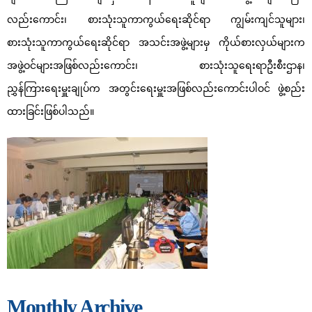
လည်းကောင်း၊ စားသုံးသူကာကွယ်ရေးဆိုင်ရာ ကျွမ်းကျင်သူများ၊
စားသုံးသူကာကွယ်ရေးဆိုင်ရာ အသင်းအဖွဲ့များမှ ကိုယ်စားလှယ်များက
အဖွဲ့ဝင်များအဖြစ်လည်းကောင်း၊ စားသုံးသူရေးရာဦးစီးဌာန၊
ညွှန်ကြားရေးမှူးချုပ်က အတွင်းရေးမှူးအဖြစ်လည်းကောင်းပါဝင် ဖွဲ့စည်း
ထားခြင်းဖြစ်ပါသည်။
Monthly Archive