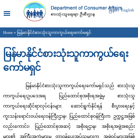
Skip to
main
မြန်မာ
English
content
Home
» မြန်မာနိုင်ငံစားသုံးသူကာကွယ်ရေးကော်မရှင်
You are here
မြန်မာနိုင်ငံစားသုံးသူကာကွယ်ရေး
ကော်မရှင်
မြန်မာနိုင်ငံစားသုံးသူကာကွယ်ရေးကော်မရှင်သည် စားသုံးသူ
ကာကွယ်ရေးဥပဒေအရ ပြည်ထောင်စုအစိုးရအဖွဲ့မှ စားသုံးသူ
ကာကွယ်ရေးဆိုင်ရာလုပ်ငန်းများ ဆောင်ရွက်နိုင်ရန် စီးပွားရေးနှင့်
ကူးသန်းရောင်းဝယ်ရေးဝန်ကြီးဌာန၊ ပြည်ထောင်စုဝန်ကြီးက ဥက္ကဋ္ဌအဖြစ်
လည်းကောင်း၊ ပြည်ထောင်စုအဆင့် အစိုးရဌာန၊ အစိုးရအဖွဲ့အစည်း
များ၏ အကြီးအကဲများမှ တာဝန်ပေးအပ်သူများက အဖွဲ့ဝင်များအဖြစ်