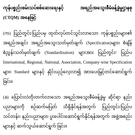
ကုန်ပစ္စည်းစမ်းသပ်စစ်ဆေးရေးနှင့် အရည်အသွေးစီမံခန့်ခွဲမှုဌာနစု
(CTQM) အနေဖြင့်
(က) ပြည်တွင်း/ပြည်ပမှ ထုတ်လုပ်တင်သွင်းလာသော ကုန်ပစ္စည်းများ၏
အရည်အချင်း အရည်အသွေးသတ်မှတ်ချက် (Specification)များ၊ စံချိန်
စံညွှန်းသတ်မှတ်ချက် (Standardization) များအား ပြည်တွင်း/ ပြည်ပ
International, Regional, National, Association, Company-wise Specification
များ၊ Standard များနှင့် နှိုင်းယှဉ်လေ့လာ၍ အားပေးမြှင့်တင်ဆောင်ရွက်
ခြင်း။
(ခ) ပြောင်းလဲတိုးတက်လာသော အရည်အသွေးစီမံခန့်ခွဲမှု ဆိုင်ရာ နည်း
ပညာများကို စဉ်ဆက်မပြတ် သိရှိနိုင်ရန်အတွက် ပြည်တွင်း/ပြည်ပ
သင်တန်း၊ နည်းပညာများ၊ ပူးပေါင်းဆောင်ရွက်နိုင်ရန်အတွက် အဖွဲ့အစည်း
များနှင့် ဆက်သွယ်ဆောင်ရွက် ခြင်း။