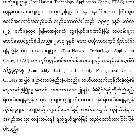
အသုံးချ ဌာန (Post-Harvest Technology Application Center, PTAC) အား
ကျွန်းကလေးကျေးရွာ၊ လှည်းကူးမြို့နယ်၊ ရန်ကုန်တိုင်းဒေသ ကြီးတွင်
စတင်အကောင်အထည်ဖော် တည်ဆောက်ခဲ့ပါသည်။ ၁၉၈၅ ခုနှစ် မတ်လ
(၂၃) ရက်နေ့တွင် မြန်မာအစိုးရထံ လွှဲပြောင်းပေးအပ်ခဲ့ပြီး လုပ်ငန်းများ
စတင်ဆောင်ရွက်ခဲ့ပါသည်။ ၂၀၁၃ ခုနှစ်၊ အောက်တိုဘာလတွင် ရိတ်သိမ်း
ချိန်လွန်နည်းပညာအသုံးချဌာန (Post-Harvest Technology Application
Center, PTAC)အား ကုန်ပစ္စည်းစမ်းသပ်စစ်ဆေးရေးနှင့် အရည်အသွေးစီမံ
ခန့်ခွဲမှုဌာနစု (Commodity Testing and Quality Management Center,
CTQM) အဖြစ် ပြောင်းလဲဖွဲ့စည်းခဲ့ပါသည်။ လယ်ယာထွက်ကုန်သီးနှံတို့၏
ဈေးကွက်ဖွံ့ဖြိုးမှုအတွက် အထောက်အပံ့ပြုရန်၊ မိမိနိုင်ငံနှင့်ကိုက်ညီမည့်
ရိတ်သိမ်းချိန်လွန် နည်းပညာများ ဖွံ့ဖြိုးတိုးတက်စေရန်၊ ရိတ်သိမ်းချိန်လွန်
ဆုံးရှုံးမှုများ လျော့နည်းကျဆင်းစေရန်နှင့် လယ်ယာထွက် ကုန်သီးနှံများ
အရည်အသွေး ထိန်းသိမ်းရန် ရည်ရွယ်ချက်ဖြင့် တည်ထောင်ထားခြင်းဖြစ်
ပါသည်။