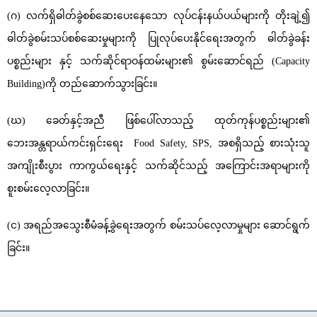
(ဂ) လက်ရှိဓါတ်ခွဲစစ်ဆေးပေးနေသော လုပ်ငန်းနယ်ပယ်များကို တိုးချဲ့၍
ဓါတ်ခွဲစမ်းသပ်စစ်ဆေးမှုများကို ပြုလုပ်ပေးနိုင်ရေးအတွက် ဓါတ်ခွဲခန်း
ပစ္စည်းများ နှင့် သက်ဆိုင်ရာဝန်ထမ်းများ၏ စွမ်းဆောင်ရည် (Capacity
Building)ကို တည်ဆောက်သွားခြင်း။
(ဃ) ခေတ်နှင့်အညီ ဖြစ်ပေါ်လာသည့် ထုတ်ကုန်ပစ္စည်းများ၏
‌ဘေးအန္တရာယ်ကင်းရှင်းရေး Food Safety, SPS, အစရှိသည့် စားသုံးသူ
အကျိုးစီးပွား ကာကွယ်ရေးနှင့် သက်ဆိုင်သည့် အကြောင်းအရာများကို
စူးစမ်းလေ့လာခြင်း။
(င) အရည်အသွေးစီမံခန့်ခွဲရေးအတွက် စမ်းသပ်လေ့လာမှုများ ဆောင်ရွက်
ခြင်း။