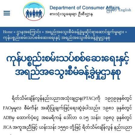
Skip to
main
မြန်မာ
English
content
Home
»
ဌာနအကြောင်း
»
အရည်အသွေးစီမံခန့်ခွဲမှုဆိုင်ရာဆောင်ရွက်မှုများ
»
You are here
ကုန်ပစ္စည်းစမ်းသပ်စစ်ဆေးရေးနှင့် အရည်အသွေးစီမံခန့်ခွဲမှုဌာနစု
ကုန်ပစ္စည်းစမ်းသပ်စစ်ဆေးရေးနှင့်
အရည်အသွေးစီမံခန့်ခွဲမှုဌာနစု
ရိတ်သိမ်းချိန်လွန်နည်းပညာအသုံးချဌာန(PTAC)ကို ၁၉၇၉ခုနှစ်တွင်
FAOမှမူလ စီမံကိန်း အဆိုပြုချက်ဖြင့်ရေးဆွဲခဲ့ပါသည်။ ၁၉၈၁ ခုနှစ်တွင်
ADBမှ ထောက်ပံ့ငွေ အမေရိကန် ဒေါ်လာ ၀.၁၅ သန်း၊ ၁၉၈၃ ခုနှစ်တွင်
JICA အကူအညီဖြင့် ယန်းသန်း ၁၅၅၀ တို့ဖြင့် ရိတ်သိမ်းချိန်လွန် နည်းပညာ