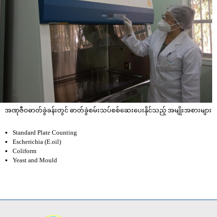
အဏုဇီဝဓာတ်ခွဲခန်းတွင် ဓာတ်ခွဲစမ်းသပ်စစ်‌ဆေးပေးနိုင်သည့် အမျိုးအစားများ
Standard Plate Counting
Escherichia (E.oil)
Coliform
Yeast and Mould