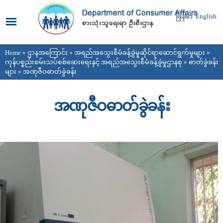
Skip to
main
မြန်မာ
English
content
Home
»
ဌာနအကြောင်း
»
အရည်အသွေးစီမံခန့်ခွဲမှုဆိုင်ရာဆောင်ရွက်မှုများ
»
You are here
ကုန်ပစ္စည်းစမ်းသပ်စစ်ဆေးရေးနှင့် အရည်အသွေးစီမံခန့်ခွဲမှုဌာနစု
»
ဓာတ်ခွဲခန်း
များ
» အဏုဇီဝဓာတ်ခွဲခန်း
အဏုဇီဝဓာတ်ခွဲခန်း