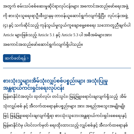
အတွက် စမ်းသပ်စစ်ဆေးမှုဆိုင်ရာလုပ်ငန်းများ အကောင်အထည်ဖော်ရေးအဖွဲ့
ကို စားသုံးသူရေးရာဦးစီးဌာနမှ တာဝန်ယူဆောင်ရွက်လျက်ရှိပြီး လုပ်ငန်းအဖွဲ့
(၄) နှင့် သက်ဆိုင်သည့် ကုန်သွယ်မှုလွယ်ကူချောမွေ့စေရေး သဘောတူညီချက်ပါ
Article များဖြစ်သည့် Article 5.1 နှင့် Article 5.3 ပါ အစီအမံများအား
အကောင်အထည်ဖော်ဆောင်ရွက်လျက်ရှိပါသည်။
ဆက်ဖတ်ရန် >
စားသုံးသူများအိမ်သုံးလျှပ်စစ်ပစ္စည်းများ အသုံးပြုမှု
အန္တရာယ်ကင်းရှင်းရေးလုပ်ငန်း
မြန်မာနိုင်ငံအတွင်း ထုတ်လုပ်၊ တင်သွင်း၊ ဖြန့်ဖြူးရောင်းချလျက်ရှိသည့် အိမ်
သုံးလျှပ်စစ် နှင့် အီလက်ထရောနစ်ပစ္စည်းများ အား အရည်အသွေးအမျိုးမျိုး
ဖြင့် ဖြန့်ဖြူးရောင်းချလျက်ရှိရာ စားသုံးသူဘေးအန္တရာယ်ကင်းရှင်းစေရေးနှင့်
မြန်မာနိုင်ငံမှ ပါဝင်လက်မှတ် ရေးထိုးထားသည့် လျှပ်စစ်နှင့် အီလက်ထရောနစ်