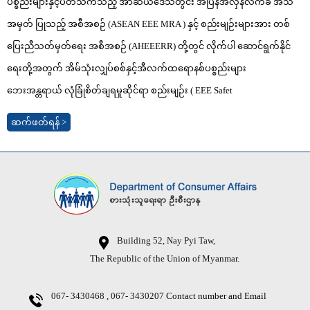
ပစ္စည်းများနှင့်ပတ်သက်သည့် အာဆီယံဒေသတွင်း အပြန်အလှန်လက်ခံ အသိ
အမှတ် ပြုသည့် အစီအစဉ် (ASEAN EEE MRA ) နှင့် စည်းမျဉ်းများအား တစ်
ပြေးညီသတ်မှတ်ရေး အစီအစဉ် (AHEEERR) တို့တွင် လိုက်ပါ ဆောင်ရွက်နိုင်
ရေးတို့အတွက် အိမ်သုံးလျှပ်စစ်နှင့်အီလက်ထရောနစ်ပစ္စည်းများ
ဘေးအန္တရာယ် လုံခြုံစိတ်ချရမှုဆိုင်ရာ စည်းမျဉ်း ( EEE Safet
ဆက်ဖတ်ရန် >
Building 52, Nay Pyi Taw,
The Republic of the Union of Myanmar.
067- 3430468 , 067- 3430207
Contact number and Email