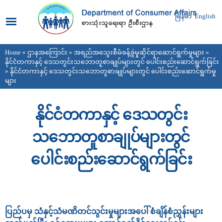
Skip to
main
မြန်မာ
English
content
Home
»
ဌာနအကြောင်း
»
အရည်အသွေးစီမံခန့်ခွဲမှုဆိုင်ရာဆောင်ရွက်မှုများ
»
You are here
နိုင်ငံတကာနှင့် ဒေသတွင်းသဘောတူစာချုပ်များတွင် ပေါင်းစည်းဆောင်ရွက်ခြင်း
» နိုင်ငံတကာနှင့် ဒေသတွင်းသဘောတူစာချုပ်များတွင် ပေါင်းစည်းဆောင်ရွက်မှု
များ
နိုင်ငံတကာနှင့် ဒေသတွင်း
သဘောတူစာချုပ်များတွင်
ပေါင်းစည်းဆောင်ရွက်ခြင်း
ပြည်ပမှ သံနှင့်သံမဏိတင်သွင်းမှုများအပေါ် စံချိန်စံညွှန်းများ