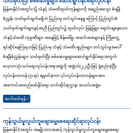
သတ်မှတ်ပြီး စစ်ဆေးမှုများ‌ ဆောင်ရွက်နိုင်ရေးလုပ်ငန်း
မြန်မာနိုင်ငံအတွင်းသို့ သံနှင့် သံမဏိထုတ်ကုန်များကို အရည်အသွေး စံချိန်
စံညွှန်း သတ်မှတ်ချက်မရှိဘဲ ပြည်ပမှ တင်သွင်းနေမှု ကြောင့် ပြည်တွင်းစံ
သတ်မှတ်ချက်များနှင့်အညီ ပြည်တွင်း၌ ထုတ်လုပ်၊ ဖြန့်ဖြူး၊ ရောင်းချနေသော
သံနှင့်သံမဏိ ကုမ္ပဏီများ အနေဖြင့် စိန်ခေါ်မှု၊ အခက်အခဲများနှင့် ကြုံတွေ့
ရင်ဆိုင်နေကြရသဖြင့် ပြည်ပမှ သံနှင့် သံမဏိပစ္စည်းများ တင်သွင်းမှုအပေါ်
စံချိန်စံညွှန်းများ သတ်မှတ်ပြီး စစ်ဆေးမှုများဆောင်ရွက်နိုင်ရေးအတွက်
လေ့လာသုံးသပ်ရေးလုပ်ငန်းအစုအဖွဲ့ကို အဖွဲ့ဝင်(၂၂)ဦးဖြင့် ဖွဲ့စည်းခဲ့ပြီး
လုပ်ငန်းတာဝန် (၇) ရပ် ချမှတ်ခဲ့ကာ ၎င်းလုပ်ငန်းတာဝန်များအား
အကောင်အထည်ဖော်နိုင်ရေး သက်ဆိုင်ရာဌာန၊ အသင်းအဖွဲ့မ
ဆက်ဖတ်ရန် >
ကုန်သွယ်မှုလွယ်ကူချောမွေ့စေရေးဆိုင်ရာလုပ်ငန်း
မြန်မာနိုင်ငံအတွင်း အမျိုးသားအဆင့် ကုန်သွယ်မှုလွယ်ကူချောမွေ့စေရေး