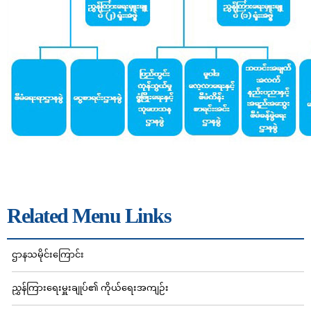
Related Menu Links
ဌာနသမိုင်းကြောင်း
ညွှန်ကြားရေးမှူးချုပ်၏ ကိုယ်ရေးအကျဉ်း