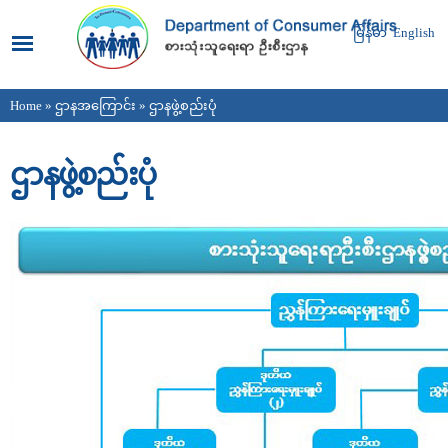
Skip to
main
မြန်မာ
English
content
Home
»
ဌာနအကြောင်း
» ဌာနဖွဲ့စည်းပုံ
You are here
ဌာနဖွဲ့စည်းပုံ