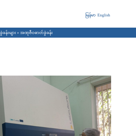
မြန်မာ
English
ွဲခန်းများ
» အဏုဇီဝဓာတ်ခွဲခန်း