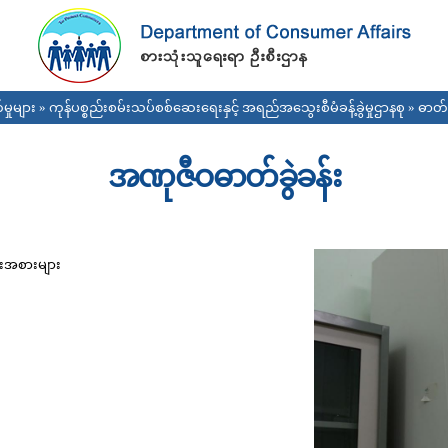
Skip to
main
content
မှုများ
»
ကုန်ပစ္စည်းစမ်းသပ်စစ်ဆေးရေးနှင့် အရည်အသွေးစီမံခန့်ခွဲမှုဌာနစု
»
ဓာတ်ခ
အဏုဇီဝဓာတ်ခွဲခန်း
ုးအစားများ