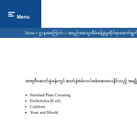
Menu
Home
»
ဌာနအကြောင်း
»
အရည်အသွေးစီမံခန့်ခွဲမှုဆိုင်ရာဆောင်ရွက်
You are here
အဏုဇီဝဓာတ်ခွဲခန်းတွင် ဓာတ်ခွဲစမ်းသပ်စစ်‌ဆေးပေးနိုင်သည့် အမျိ
Standard Plate Counting
Escherichia (E.oil)
Coliform
Yeast and Mould