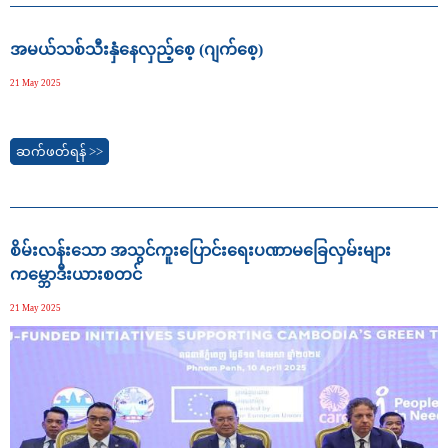
အမယ်သစ်သီးနှံနေလှည့်စေ့ (ဂျက်စေ့)
21 May 2025
ဆက်ဖတ်ရန် >>
စိမ်းလန်းသော အသွင်ကူးပြောင်းရေးပဏာမခြေလှမ်းများ
ကမ္ဘောဒီးယားစတင်
21 May 2025