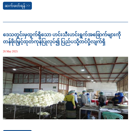
ဆက်ဖတ်ရန် >>
ဒေသတွင်းမှထွက်ရှိသော ဟင်းသီးဟင်းရွက်အခြောက်များကို
တန်ဖိုးမြှင့်ထုတ်ကုန်ပြုလုပ်၍ ပြည်ပသို့တင်ပို့လျက်ရှိ
26 May 2025