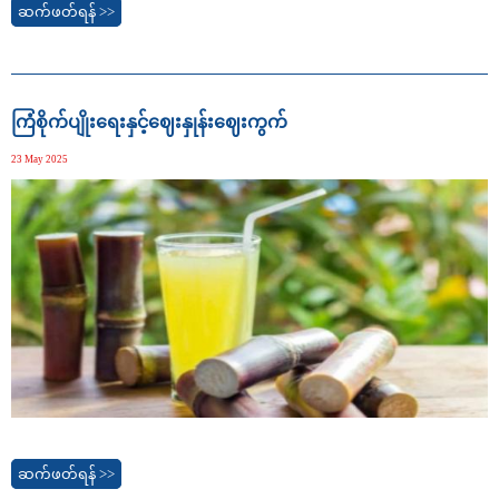
ဆက်ဖတ်ရန် >>
ကြံစိုက်ပျိုးရေးနှင့်ဈေးနှုန်းဈေးကွက်
23 May 2025
ဆက်ဖတ်ရန် >>