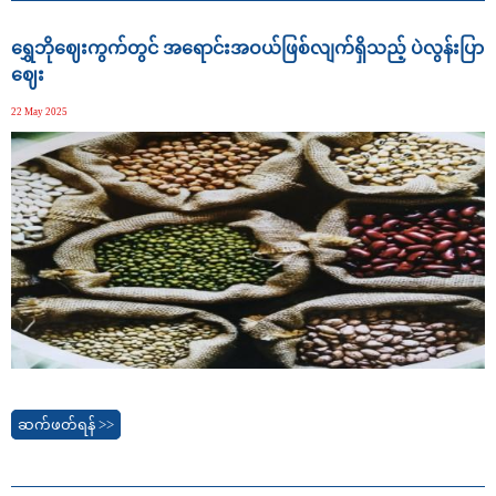
ရွှေဘိုဈေးကွက်တွင် အရောင်းအဝယ်ဖြစ်လျက်ရှိသည့် ပဲလွန်းပြာ
ဈေး
22 May 2025
ဆက်ဖတ်ရန် >>