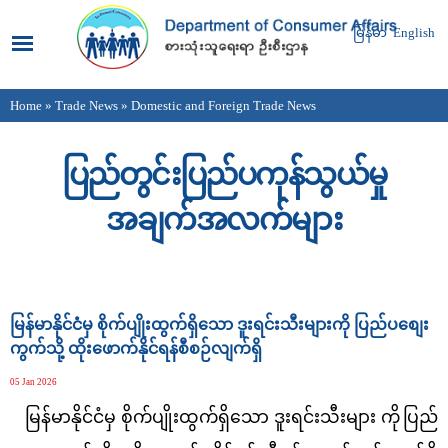
Skip to
main
မြန်မာ
English
content
Home
»
Trade News
» Domestic and Foreign Trade News
You are here
ပြည်တွင်းပြည်ပကုန်သွယ်မှု
အချက်အလက်များ
Pages
မြန်မာနိုင်ငံမှ စိုက်ပျိုးထွက်ရှိသော ဒူးရင်းသီးများကို ပြည်ပစျေး
ကွက်သို့ ထိုးဖောက်နိုင်ရန်စီစဉ်လျက်ရှိ
05 Jan 2026
မြန်မာနိုင်ငံမှ စိုက်ပျိုးထွက်ရှိသော ဒူးရင်းသီးများ ကို
ပြည်