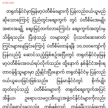
22 Dec 2025
တရုတ်နိုင်ငံမှာမြန်မာ့ပဲတီစိမ်းများကို ပြန်လည်ဝယ်ယူမည်
ဆိုသောကြောင့် ပြည်တွင်းစျေးကွက် တွင် ပဲတီစိမ်းအမျိုး
အစားအချို့ စျေးမြင့်တက်လာကြောင်း စျေးကွက်အတွင်းမှ
သိရှိရသည်။ ပြီးခဲ့သည့် လများတွင် ပိုးသတ်ဆေးဓာတ်
ကြွင်းများနေခြင်းကြောင့် ပဲတီစိမ်းတန်ချိန် ၁၀,၀၀၀ကျော်ကို
ပြန်လည်ပို့ ဆောင်သည့်ဖြစ်စဥ်အပြီးတွင် တရုတ်နိုင်ငံမှမြန်
မာ့ပဲတီစိမ်းအဝယ်ရပ်လိုက်သည်။ ထို့နောက် နှစ်နိုင်ငံအစိုးရ
တာဝန်ရှိသူများမှာ ညှိနှိုင်းပြီးနောက် တရုတ်နိုင်ငံမှ ပြန်လည်
ဝယ်ယူပေးခြင်းဖြစ်သည်။ မြန်မာနိုင်ငံတွင် စိုက်ပျိုး
ထုတ်လုပ်သည့် ပဲတီစိမ်းများကို တရုတ်စျေးကွက်အပြင်
အိန္ဒိယ၊ ဥရောပသမဂ္ဂ(အီးယူ)အဖွဲ့ဝင်နိုင်ငံများကိုလည်း
တင်ပို့ရောင်းချသည်။ တစ်နှစ်လျှင် တန်ချိန်၁သန်းကျော်