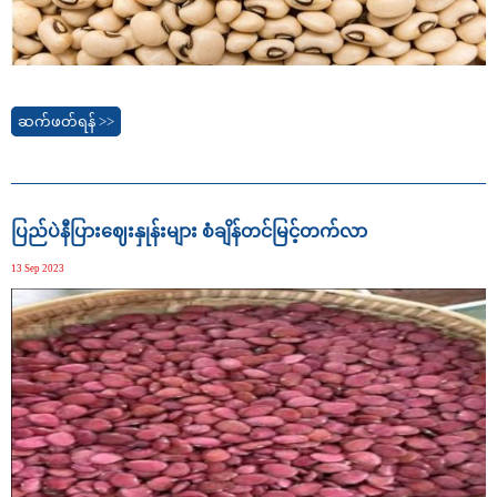
ဆက်ဖတ်ရန် >>
ပြည်ပဲနီပြားဈေးနှုန်းများ စံချိန်တင်မြင့်တက်လာ
13 Sep 2023