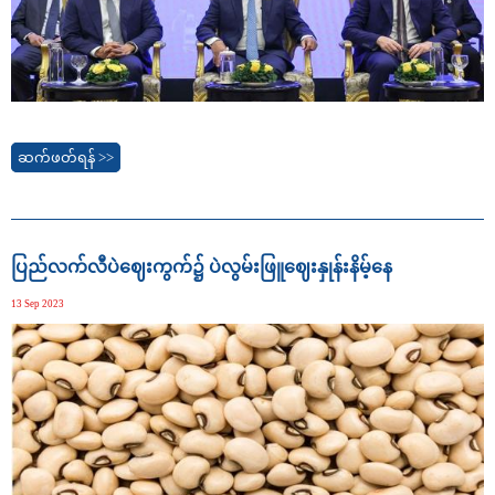
ဆက်ဖတ်ရန် >>
ပြည်လက်လီပဲဈေးကွက်၌ ပဲလွမ်းဖြူဈေးနှုန်းနိမ့်နေ
13 Sep 2023