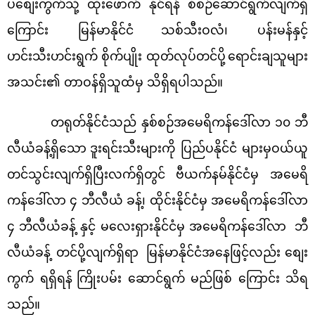
ပစျေးကွက်သို့ ထိုးဖောက် နိုင်ရန် စီစဉ်ဆောင်ရွက်လျက်ရှိ
ကြောင်း မြန်မာနိုင်ငံ
သစ်သီးဝလံ၊ ပန်းမန်နှင့်
ဟင်းသီးဟင်းရွက် စိုက်ပျိုး ထုတ်လုပ်တင်ပို့
ရောင်းချသူများ
အသင်း၏ တာဝန်ရှိသူထံမှ သိရှိရပါသည်။
တရုတ်နိုင်ငံသည် နှစ်စဉ်အမေရိကန်ဒေါ်လာ ၁၀ ဘီ
လီယံခန့်ရှိသော
ဒူးရင်းသီးများကို ပြည်ပနိုင်ငံ များမှဝယ်ယူ
တင်သွင်းလျက်ရှိပြီးလက်ရှိတွင်
ဗီယက်နမ်နိုင်ငံမှ အမေရိ
ကန်ဒေါ်လာ ၄ ဘီလီယံ ခန့်၊ ထိုင်းနိုင်ငံမှ အမေရိကန်ဒေါ်လာ
၄ ဘီလီယံခန့် နှင့် မလေးရှားနိုင်ငံမှ အမေရိကန်ဒေါ်လာ ဘီ
လီယံခန့်
တင်ပို့လျက်ရှိရာ
မြန်မာနိုင်ငံအနေဖြင့်လည်း စျေး
ကွက် ရရှိရန်
ကြိုးပမ်း ဆောင်ရွက် မည်ဖြစ် ကြောင်း သိရ
သည်။