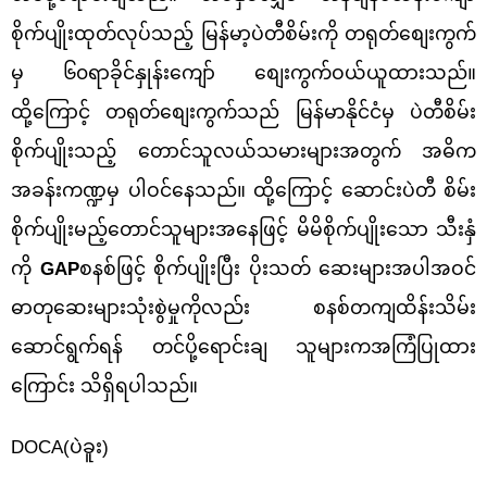
စိုက်ပျိုးထုတ်လုပ်သည့် မြန်မာ့ပဲတီစိမ်းကို တရုတ်စျေးကွက်
မှ ၆၀ရာခိုင်နှုန်းကျော် စျေးကွက်ဝယ်ယူထားသည်။
ထို့ကြောင့် တရုတ်စျေးကွက်သည် မြန်မာနိုင်ငံမှ ပဲတီစိမ်း
စိုက်ပျိုးသည့် တောင်သူလယ်သမားများအတွက် အဓိက
အခန်းကဏ္ဍမှ ပါဝင်နေသည်။ ထို့ကြောင့် ‌‌ဆောင်းပဲတီ စိမ်း
စိုက်ပျိုးမည့်တောင်သူများအနေဖြင့် မိမိစိုက်ပျိုးသော သီးနှံ
ကို
GAP
စနစ်ဖြင့် စိုက်ပျိုးပြီး ပိုးသတ် ဆေးများအပါအဝင်
ဓာတုဆေးများသုံးစွဲမှုကိုလည်း စနစ်တကျထိန်းသိမ်း
ဆောင်ရွက်ရန် တင်ပို့ရောင်းချ သူများကအကြံပြုထား
ကြောင်း သိရှိရပါသည်။
DOCA(ပဲခူး)