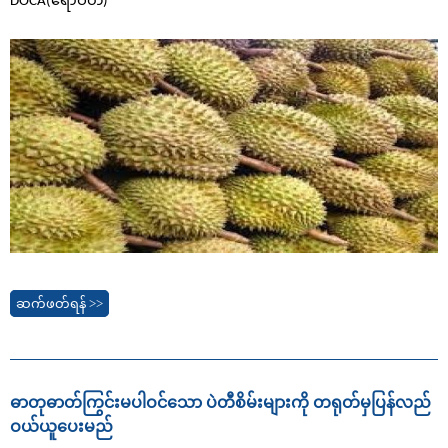
DOCA(ဧရာဝတီ)
ဆက်ဖတ်ရန် >>
ဓာတုဓာတ်ကြွင်းမပါဝင်သော ပဲတီစိမ်းများကို တရုတ်မှပြန်လည်
ဝယ်ယူပေးမည်