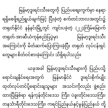
မြန်မာ့ဒူးရင်းသီးတွေကို
ပြည်ပစျေးကွက်မှာ
နေရာ
ရရှိစေဖို့ရည်ရွယ်ချက်ဖြင့် ပြီးခဲ့တဲ့ စက်တင်ဘာလအတွင်း၌
တရုတ်နိုင်ငံ
နန်နင်းမြို့တွင် ကျင်းပခဲ့တဲ့ (၂၂)ကြိမ်မြောက်
တရုတ်-အာဆီယံကုန်စည်ပြပွဲမှာ
မြန်မာ့ဒူးရင်းသီး
အကြောင်းကို မိတ်ဆက်ပြောကြားခဲ့ပြီး တရုတ် လုပ်ငန်းရှင်
တွေများ
စိတ်ဝင်စားခဲ့ကြောင်း သိရှိရပါသည်။
ယခုအခါ မြန်မာ့ဒူးရင်းသီးများကို ပြည်ပသို့
ရောင်းချနိုင်ရေးအတွက်
မြန်မာနိုင်ငံ ဒူးရင်းစိုက်ပျိုး
ထုတ်လုပ်တင်ပို့ရောင်းချသူများ
အသင်းကိုလည်း
ဖွဲ့စည်း
ထားပြီဖြစ်ရာ ရန်ကုန်တိုင်းဒေသ ကြီး၊
ပဲခူးတိုင်းဒေသကြီး၊
တနင်္သာရီတိုင်းဒေသကြီး၊ ကရင်ပြည်နယ်နှင့်မွန်ပြည်နယ် တို့