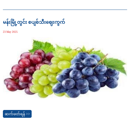
မန်းမြို့တွင်း စပျစ်သီးဈေးကွက်
23 May 2025
ဆက်ဖတ်ရန် >>