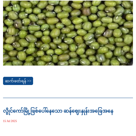
ဆက်ဖတ်ရန် >>
လွိုင်ကော်မြို့ဖြစ်ပေါ်နေသော ဆန်ဈေးနှုန်းအခြေအနေ
15 Jul 2025