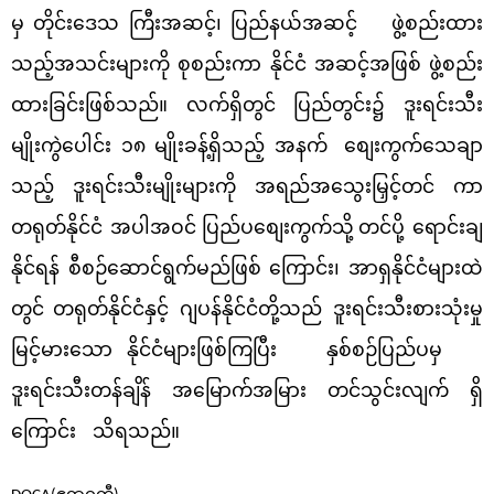
မှ
တိုင်းဒေသ ကြီးအဆင့်၊
ပြည်နယ်အဆင့်
ဖွဲ့စည်းထား
သည့်အသင်းများကို စုစည်းကာ နိုင်ငံ အဆင့်အဖြစ် ဖွဲ့စည်း
ထားခြင်းဖြစ်သည်။ လက်ရှိတွင် ပြည်တွင်း၌ ဒူးရင်းသီး
မျိုးကွဲပေါင်း ၁၈
မျိုးခန့်ရှိသည့် အနက်
စျေးကွက်သေချာ
သည့် ဒူးရင်းသီးမျိုးများကို အရည်အသွေးမြှင့်တင် ကာ
တရုတ်နိုင်ငံ အပါအဝင်
ပြည်ပစျေးကွက်သို့
တင်ပို့ ရောင်းချ
နိုင်ရန် စီစဉ်ဆောင်ရွက်မည်ဖြစ် ကြောင်း၊ အာရှနိုင်ငံများထဲ
တွင်
တရုတ်နိုင်ငံနှင့် ဂျပန်နိုင်ငံတို့သည် ဒူးရင်းသီးစားသုံးမှု
မြင့်မားသော နိုင်ငံများဖြစ်ကြပြီး
နှစ်စဉ်ပြည်ပမှ
ဒူးရင်းသီးတန်ချိန် အမြောက်အမြား တင်သွင်းလျက် ရှိ
ကြောင်း
သိရသည်။