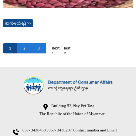
ဆက်ဖတ်ရန် >>
1
2
3
next
last
›
»
Building 52, Nay Pyi Taw,
The Republic of the Union of Myanmar.
067- 3430468 , 067- 3430207
Contact number and Email