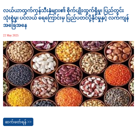
လယ်ယာထွက်ကုန်သီးနှံများ၏ စိုက်ပျိုးထွက်ရှိမှု၊ ပြည်တွင်း
သုံးစွဲမှု၊ ပင်လယ် ရေကြောင်းမှ ပြည်ပတင်ပို့နိုင်မှုနှင့် လက်ကျန်
အခြေအနေ
22 May 2025
ဆက်ဖတ်ရန် >>