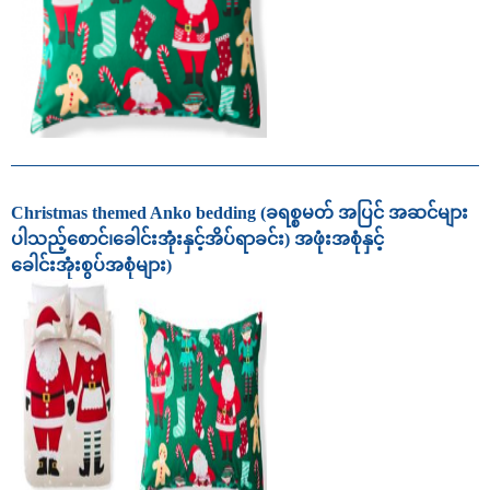
Christmas themed Anko bedding (ခရစ္စမတ် အပြင် အဆင်များ
ပါသည့်စောင်၊ခေါင်းအုံးနှင့်အိပ်ရာခင်း) အဖုံးအစုံနှင့်
ခေါင်းအုံးစွပ်အစုံများ)