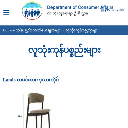
Skip to
main
မြန်မာ
English
content
Home
»
ကုန်ပစ္စည်းသတိပေးချက်များ
» လူသုံးကုန်ပစ္စည်းများ
You are here
လူသုံးကုန်ပစ္စည်းများ
Pages
Lando ထမင်းစားကုလားထိုင်