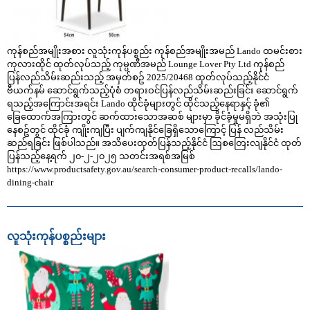
ကုန်စည်အမျိုးအစား လူသုံးကုန်ပစ္စည်း ကုန်စည်အမျိုးအမည် Lando ထမင်းစား
ကုလားထိုင် ထုတ်လုပ်သည့် ကုမ္ပဏီအမည် Lounge Lover Pty Ltd ကုန်စည်
ပြန်လည်သိမ်းဆည်းသည့် အမှတ်စဥ် 2025/20468 ထုတ်လုပ်သည့်နိုင်ငံ
ဗီယက်နမ် ဆောင်ရွက်သည့်ပုံစံ တရားဝင်ပြန်လည်သိမ်းဆည်းခြင်း ဆောင်ရွက်
ရသည့်အကြောင်းအရင်း Lando ထိုင်ခုံများတွင် ထိုင်သည့်နေရာနှင့် ခုံ၏
ခြေထောက်အကြားတွင် ဆက်ထားသောအဆစ် များမှာ ခိုင်ခံ့မှုမရှိဘဲ အသုံးပြု
နေစဥ်တွင် ထိုင်ခုံ ကျိုးကျပြီး ပျက်ကျနိုင်ခြေရှိသောကြောင့် ပြန် လည်သိမ်း
ဆည်ရခြင်း ဖြစ်ပါသည်။ အသိပေးထုတ်ပြန်သည့်နိုင်ငံ ဩစတြေးလျနိုင်ငံ ထုတ်
ပြန်သည့်နေ့ရက် ၂၀-၂-၂၀၂၅ သတင်းအရစ်အမြစ်
https://www.productsafety.gov.au/search-consumer-product-recalls/lando-
dining-chair
လူသုံးကုန်ပစ္စည်းများ