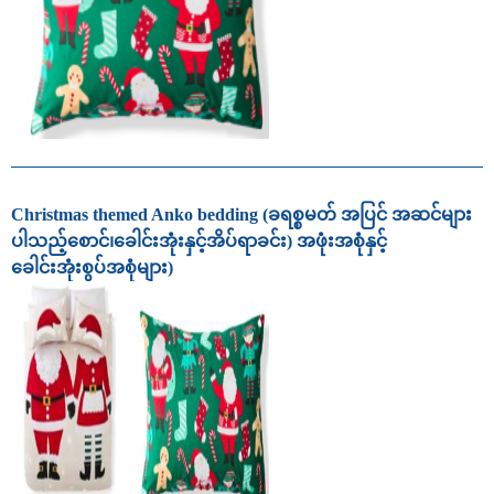
Christmas themed Anko bedding (ခရစ္စမတ် အပြင် အဆင်များ
ပါသည့်စောင်၊ခေါင်းအုံးနှင့်အိပ်ရာခင်း) အဖုံးအစုံနှင့်
ခေါင်းအုံးစွပ်အစုံများ)