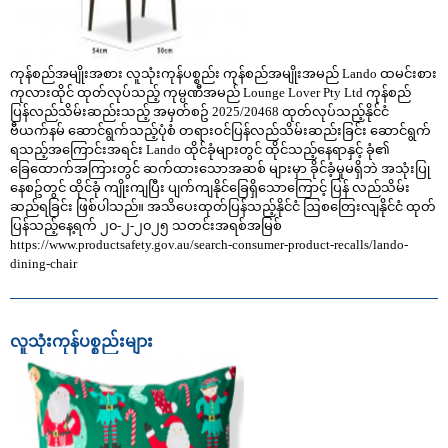
ကုန်စည်အမျိုးအစား လူသုံးကုန်ပစ္စည်း ကုန်စည်အမျိုးအမည် Lando ထမင်းစား
ကုလားထိုင် ထုတ်လုပ်သည့် ကုမ္ပဏီအမည် Lounge Lover Pty Ltd ကုန်စည်
ပြန်လည်သိမ်းဆည်းသည့် အမှတ်စဥ် 2025/20468 ထုတ်လုပ်သည့်နိုင်ငံ
ဗီယက်နမ် ဆောင်ရွက်သည့်ပုံစံ တရားဝင်ပြန်လည်သိမ်းဆည်းခြင်း ဆောင်ရွက်
ရသည့်အကြောင်းအရင်း Lando ထိုင်ခုံများတွင် ထိုင်သည့်နေရာနှင့် ခုံ၏
ခြေထောက်အကြားတွင် ဆက်ထားသောအဆစ် များမှာ ခိုင်ခံ့မှုမရှိဘဲ အသုံးပြု
နေစဥ်တွင် ထိုင်ခုံ ကျိုးကျပြီး ပျက်ကျနိုင်ခြေရှိသောကြောင့် ပြန် လည်သိမ်း
ဆည်ရခြင်း ဖြစ်ပါသည်။ အသိပေးထုတ်ပြန်သည့်နိုင်ငံ ဩစတြေးလျနိုင်ငံ ထုတ်
ပြန်သည့်နေ့ရက် ၂၀-၂-၂၀၂၅ သတင်းအရစ်အမြစ်
https://www.productsafety.gov.au/search-consumer-product-recalls/lando-
dining-chair
လူသုံးကုန်ပစ္စည်းများ