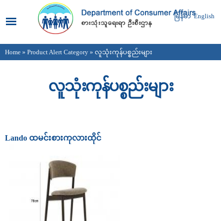
Skip to
main
မြန်မာ
English
content
Home
»
Product Alert Category
» လူသုံးကုန်ပစ္စည်းများ
You are here
လူသုံးကုန်ပစ္စည်းများ
Pages
Lando ထမင်းစားကုလားထိုင်