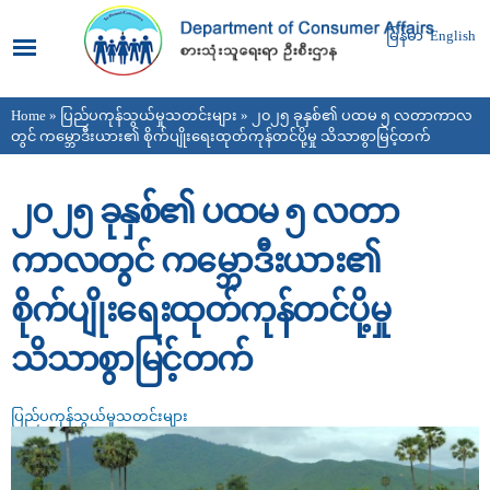
Skip to
main
မြန်မာ
English
content
Home
»
ပြည်ပကုန်သွယ်မှုသတင်းများ
» ၂၀၂၅ ခုနှစ်၏ ပထမ ၅ လတာကာလ
You are here
တွင် ကမ္ဘောဒီးယား၏ စိုက်ပျိုးရေးထုတ်ကုန်တင်ပို့မှု သိသာစွာမြင့်တက်
၂၀၂၅ ခုနှစ်၏ ပထမ ၅ လတာ
ကာလတွင် ကမ္ဘောဒီးယား၏
စိုက်ပျိုးရေးထုတ်ကုန်တင်ပို့မှု
သိသာစွာမြင့်တက်
ပြည်ပကုန်သွယ်မှုသတင်းများ