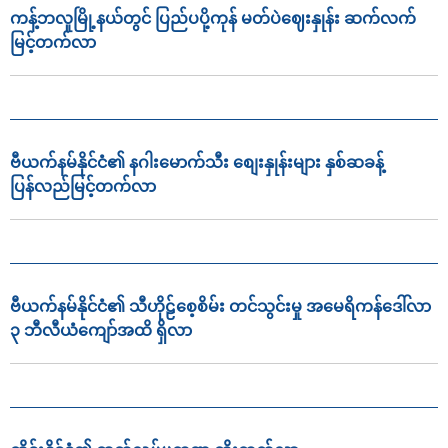
ကန့်ဘလူမြို့နယ်တွင် ပြည်ပပို့ကုန် မတ်ပဲဈေးနှုန်း ဆက်လက်
မြင့်တက်လာ
ဗီယက်နမ်နိုင်ငံ၏ နဂါးမောက်သီး စျေးနှုန်းများ နှစ်ဆခန့်
ပြန်လည်မြင့်တက်လာ
ဗီယက်နမ်နိုင်ငံ၏ သီဟိုဠ်စေ့စိမ်း တင်သွင်းမှု အမေရိကန်ဒေါ်လာ
၃ ဘီလီယံကျော်အထိ ရှိလာ