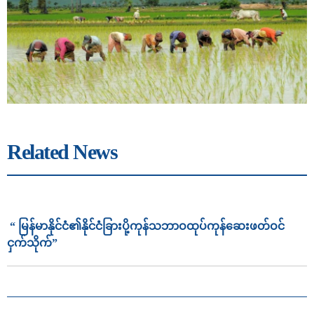
Related News
“ မြန်မာနိုင်ငံ၏နိုင်ငံခြားပို့ကုန်သဘာဝထုပ်ကုန်ဆေးဖတ်ဝင်
ငှက်သိုက်”