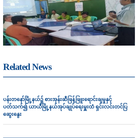
Related News
ပန်းတနော်မြို့နယ်၌ စားအုန်းဆီဖြန့်ဖြူးရောင်းချမှုနှင့်
ပတ်သက်၍ ယာယီမြို့နယ်အုပ်ချုပ်ရေးမှူးထံ ရှင်းလင်းတင်ပြ
ဆွေးနွေး