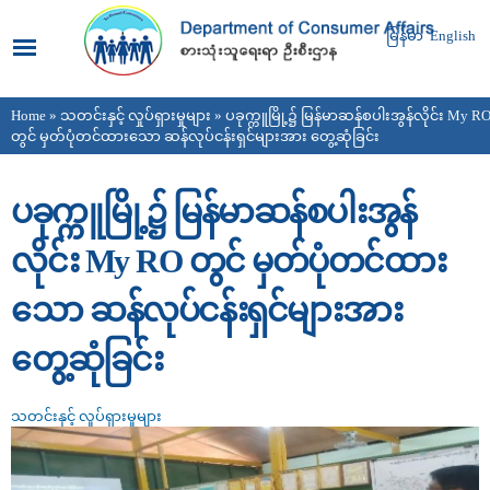
Skip to
main
မြန်မာ
English
content
Home
»
သတင်းနှင့် လှုပ်ရှားမှုများ
» ပခုက္ကူမြို့၌ မြန်မာဆန်စပါးအွန်လိုင်း My R
You are here
တွင် မှတ်ပုံတင်ထားသော ဆန်လုပ်ငန်းရှင်များအား တွေ့ဆုံ‌ခြင်း
ပခုက္ကူမြို့၌ မြန်မာဆန်စပါးအွန်
လိုင်း My RO တွင် မှတ်ပုံတင်ထား
သော ဆန်လုပ်ငန်းရှင်များအား
တွေ့ဆုံ‌ခြင်း
သတင်းနှင့် လှုပ်ရှားမှုများ