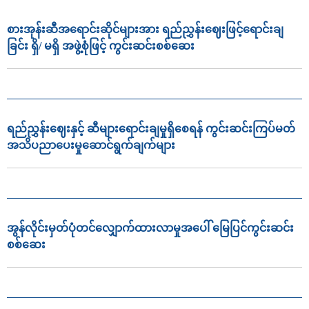
စားအုန်းဆီအရောင်းဆိုင်များအား ရည်ညွှန်းဈေးဖြင့်ရောင်းချ
ခြင်း ရှိ/ မရှိ အဖွဲ့စုံဖြင့် ကွင်းဆင်းစစ်ဆေး
ရည်ညွှန်းဈေးနှင့် ဆီများရောင်းချမှုရှိစေရန် ကွင်းဆင်းကြပ်မတ်
အသိပညာပေးမှုဆောင်ရွက်ချက်များ
အွန်လိုင်းမှတ်ပုံတင်လျှောက်ထားလာမှုအပေါ် မြေပြင်ကွင်းဆင်း
စစ်ဆေး