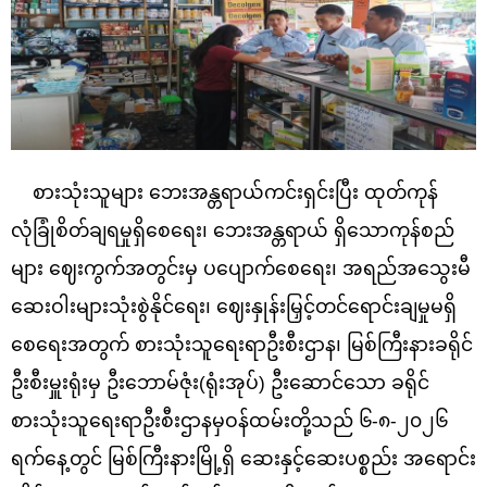
စားသုံးသူများ ဘေးအန္တရာယ်ကင်းရှင်းပြီး ထုတ်ကုန်
လုံခြုံစိတ်ချရမှုရှိစေရေး၊ ဘေးအန္တရာယ် ရှိသောကုန်စည်
များ ဈေးကွက်အတွင်းမှ ပပျောက်စေရေး၊ အရည်အသွေးမီ
ဆေးဝါးများသုံးစွဲနိုင်ရေး၊ ဈေးနှုန်းမြှင့်တင်‌ရောင်းချမှုမရှိ
စေရေးအတွက် စားသုံးသူ‌ရေးရာဦးစီးဌာန၊ မြစ်ကြီးနားခရိုင်
ဦးစီးမှူးရုံးမှ ဦးဘောမ်ဇုံး(ရုံးအုပ်) ဦးဆောင်သော ခရိုင်
စားသုံးသူရေးရာဦးစီးဌာနမှဝန်ထမ်းတို့သည် ၆-၈-၂၀၂၆
ရက်နေ့တွင် မြစ်ကြီးနားမြို့ရှိ ဆေးနှင့်ဆေးပစ္စည်း အရောင်း