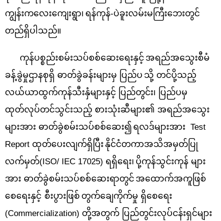
ကျွန်းကလေးကျေးရွာ၊
ရန်ကုန်-ပဲခူးလမ်းမကြီးဘေးတွင်
တည်ရှိပါသည်။
ကုန်ပစ္စည်းစမ်းသပ်စစ်ဆေးရေးနှင့်
အရည်အသွေးစီမံ
ခန့်ခွဲမှုဌာနစု
ရှိ ဓာတ်ခွဲခန်းများမှ ပြည်ပ
သို့ တင်ပို့သည့်
လယ်ယာထွက်ကုန်သီးနှံများနှင့် ပြည်တွင်း၊ ပြည်ပမှ
ထုတ်လုပ်တင်သွင်းသည့် စားသုံးဆီများ၏ အရည်အသွေး
များအား ဓာတ်ခွဲစမ်းသပ်စစ်ဆေး၍
ရလဒ်များအား
Test
Report
ထုတ်ပေးလျက်ရှိပြီး
နိုင်ငံတကာအသိအမှတ်ပြု
လက်မှတ်
(ISO/ IEC 17025)
ရရှိရေး၊
ပို့ကုန်သွင်းကုန် များ
အား ဓာတ်ခွဲစမ်းသပ်စစ်ဆေးရာတွင်
အထောက်အကူဖြစ်
စေရေးနှင့်
စီးပွားဖြစ်
တွက်ချေကိုက်မှု ရှိစေရေး
(
Commercialization)
တို့အတွက် ပြည်တွင်းလုပ်ငန်းရှင်များ