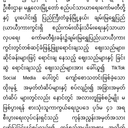
ဦးစီးဌာန၊ မန္တလေးမြို့တော် စည်ပင်သာယာရေးကော်မတီတို့
နှင့် ပူးပေါင်း၍ ပြည်ကြီးတံခွန်မြို့နယ်၊ ချမ်းမြရွှေပြည်
(ယာယီ)ကားကွင်းရှိ စည်းကမ်းထိန်းသိမ်းရေးနှင့်သာယာ
လှပရေး ကော်မတီရုံးခန်း၌ချမ်းမြရွှေပြည်(ယာယီ)ကား
ကွင်းတွင်တစ်ဆင့်ခံဖြန့်ဖြူးရောင်းချသည့် ဈေးသည်များ၊
ဆိုင်ခန်းများဖြင့် ရောင်းချ နေသည့် ဈေးသည်များနှင့် ခြင်း
ဆွဲ ရောင်းချသည့် ဈေးသည်များအား ခေါ်ယူ၍ TikTok
Social Media ပေါ်တွင် ကျော်စောသတင်းဖြစ်ခဲ့သော
ထိုးမုန့် အမှတ်တံဆိပ်များနှင့် စပ်လျဉ်း၍ အခြားအမှတ်
တံဆိပ် များတွင်လည်း နောင်တွင် အလားတူဖြစ်စဉ်မျိုး မ
ဖြစ်ပွားရန် စားသုံးသူကာကွယ်ရေးဥပဒေ ပုဒ်မ ၄၁ အရ
စီးပွားရေးလုပ်ငန်းရှင်သည် ကုန်အညွှန်းအမှတ်အသား
ဖော်ပြခြင်းနှင့်စပ်လျဉ်း၍ ကုန်စည်အမျိုးအစား အလိုက်