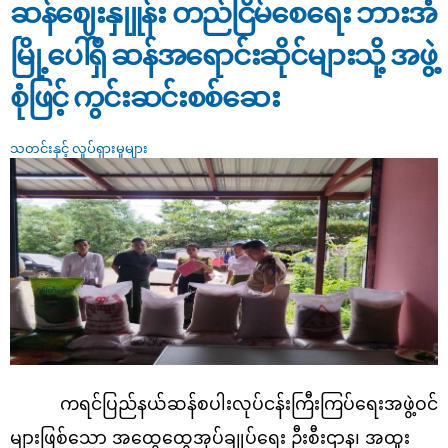
စိတ်ဝင်စားမှုအဆိုပြုလွှာ (expression of interest -eoi) ခေါ်ယူခြင်း
ဆန်ဈေးနှုူန်း တည်ငြိမ်စေရေး ဘားအံ
မြို့ပေါ်ရှိ ဆန်အရောင်းဆိုင်များသို့ အဖွဲ့
စုံဖြင့် ကွင်းဆင်းစစ်ဆေး
သတင်းနှင့် လှုပ်ရှားမှုများ
ကရင်ပြည်နယ်ဆန်စပါးလုပ်ငန်းကြီးကြပ်ရေးအဖွဲ့ဝင်
များဖြစ်သော အထွေထွေအုပ်ချုပ်ရေး ဦးစီးဌာန၊ အထူး