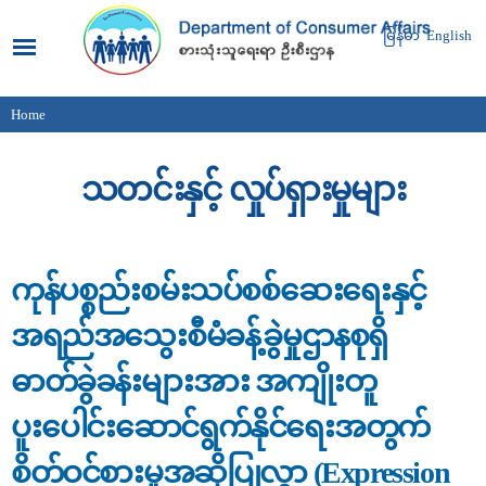
Skip to
main
မြန်မာ
English
content
Home
You are here
သတင်းနှင့် လှုပ်ရှားမှုများ
ကုန်ပစ္စည်းစမ်းသပ်စစ်ဆေးရေးနှင့်
အရည်အသွေးစီမံခန့်ခွဲမှုဌာနစုရှိ
ဓာတ်ခွဲခန်းများအား အကျိုးတူ
ပူးပေါင်းဆောင်ရွက်နိုင်ရေးအတွက်
စိတ်ဝင်စားမှုအဆိုပြုလွှာ (Expression