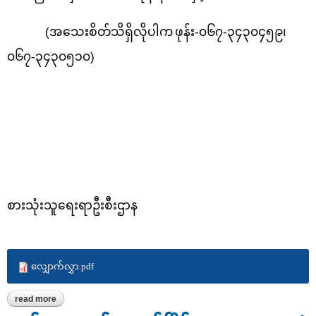
(
အသေးစိတ်သိရှိလိုပါက
ဖုန်း-၀၆၇-၃၄၃၀၄၅၉၊
၀၆၇-၃၄၃၀၅၁၀)
စားသုံးသူရေးရာဦးစီးဌာန
လျှောက်လွှာ.pdf
read more
about ကုန်ပစ္စည်းစမ်းသပ်စစ်ဆေးရေးနှင့်အရည်အသွေးစီမံခန့်ခွဲမှုဌာနစု
ရှိ ဓာတ်ခွဲခန်းများအား အကျိုးတူပူးပေါင်းဆောင်ရွက်နိုင်ရေးအတွက်