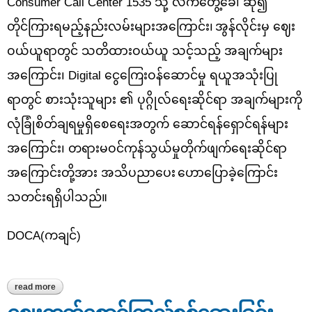
Consumer Call Center
1535 သို့ လက်တွေ့ခေါ် ဆို၍
တိုင်ကြားရမည့်နည်းလမ်းများအကြောင်း၊
အွန်လိုင်းမှ ဈေး
ဝယ်ယူရာတွင် သတိထားဝယ်ယူ သင့်သည့် အချက်များ
အကြောင်း၊
Digital
ငွေကြေးဝန်ဆောင်မှု ရယူအသုံးပြု
ရာတွင် စားသုံးသူများ ၏ ပုဂ္ဂိုလ်ရေးဆိုင်ရာ အချက်များကို
လုံခြုံစိတ်ချရမှုရှိစေရေးအတွက် ဆောင်ရန်ရှောင်ရန်များ
အကြောင်း၊ တရားမဝင်ကုန်သွယ်မှုတိုက်ဖျက်ရေးဆိုင်ရာ
အကြောင်းတို့
အား အသိပညာပေး
ဟောပြောခဲ့ကြောင်း
သတင်းရရှိပါသည်။
DOCA(ကချင်)
read more
about အသိပညာ‌ပေး‌ဟောပြောခြင်း