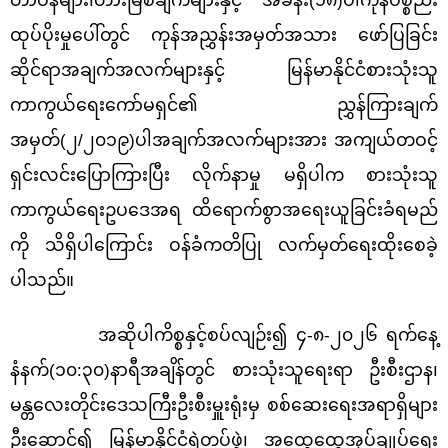
တာဝန်များ၊တားမြစ်ချက်များနှင့် အခန်း(၁၈)ပါကုန်ပစ္စည်း
ထုပ်ပိုးမှုပေါ်တွင် ကုန်အညွှန်းအမှတ်အသား ဖော်ပြခြင်း
ဆိုင်ရာအချက်အလက်များနှင့် မြန်မာနိုင်ငံစားသုံးသူ
ကာကွယ်ရေးကော်မရှင်၏ ညွှန်ကြားချက်
အမှတ်(၂/၂၀၁၉)ပါအချက်အလက်များအား အကျယ်တဝင့်
ရှင်းလင်းပြောကြားပြီး လိုက်နာမှု မရှိပါက စားသုံးသူ
ကာကွယ်ရေးဥပဒေအရ ထိရောက်စွာအရေးယူခြင်းခံရမည်
ကို သိရှိပါကြောင်း ဝန်ခံကတိပြု လက်မှတ်ရေးထိုးစေခဲ့
ပါသည်။
အဆိုပါကိစ္စနှင့်စပ်လျဉ်း၍ ၄-၈-၂၀၂၆ ရက်နေ့
နံနက်(၁၀:၃၀)နာရီအချိန်တွင် စားသုံးသူရေးရာ ဦးစီးဌာန၊
မန္တလေးတိုင်းဒေသကြီးဦးစီးမှူးရုံးမှ စစ်ဆေးရေးအရာရှိများ
ဦးဆောင်၍ မြန်မာနိုင်ငံရဲတပ်ဖွဲ့၊ အထွေထွေအုပ်ချုပ်ရေး