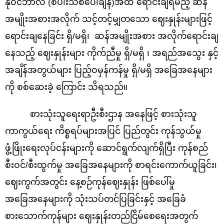
နိုဝင်ဘာလ (စပါးသစ်ပေါ်ချိန်)အထိ ရောင်းချရမည့် ဆန်
အမျိုးအစားအလိုက် သင့်တင့်မျှတသော ဈေးနှုန်းများဖြင့်
ရောင်းချနေခြင်း ရှိ/မရှိ၊ ဆန်အမျိုးအစား အလိုက်ရောင်းချ
နေသည့် ဈေးနှုန်းများ ကိုက်ညီမှု ရှိ/မရှိ ၊ အရည်အသွေး နှင့်
အချိန်အတွယ်များ ပြည့်ဝမှန်ကန်မှု ရှိ/မရှိ အခြေအနေများ
ကို စစ်ဆေးခဲ့ ကြောင်း သိရသည်။
စားသုံးသူရေးရာဦးစီးဌာန အနေဖြင့် စားသုံးသူ
ကာကွယ်ရေး ကိစ္စရပ်များအပြင် ပြည်တွင်း ကုန်သွယ်မှု
ဖွံ့ဖြိုးရေးလုပ်ငန်းများကို ဆောင်ရွက်လျက်ရှိပြီး ကုန်စည်
စီးဝင်/စီးထွက်မှု အခြေအနေများကို စာရင်းကောက်ယူခြင်း၊
‌ဈေးကွက်အတွင်း နေ့စဉ်ကုန်ဈေးနှုန်း ဖြစ်ပေါ်မှု
အခြေအနေများကို သုံးသပ်တင်ပြခြင်းနှင့် အခြေခံ
စားသောက်ကုန်များ ဈေးနှုန်းတည်ငြိမ်စေရေးအတွက်