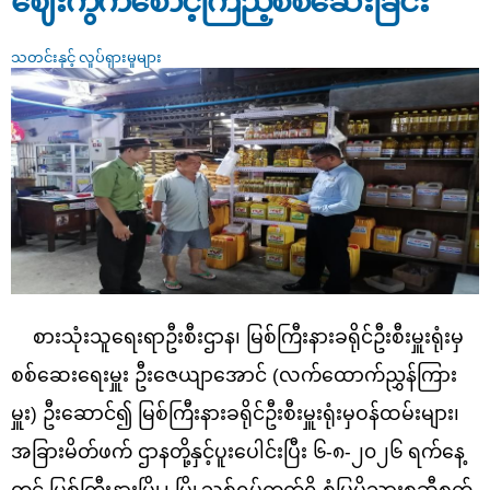
ဈေးကွက်စောင့်ကြည့်စစ်ဆေးခြင်း
သတင်းနှင့် လှုပ်ရှားမှုများ
စားသုံးသူရေးရာဦးစီးဌာန၊ မြစ်ကြီးနားခရိုင်ဦးစီးမှူးရုံးမှ
စစ်ဆေးရေးမှူး ဦးဇေယျာအောင် (လက်ထောက်ညွှန်ကြား
မှူး) ဦးဆောင်၍ မြစ်ကြီးနားခရိုင်ဦးစီးမှူးရုံးမှဝန်ထမ်းများ၊
အခြားမိတ်ဖက် ဌာနတို့နှင့်ပူးပေါင်းပြီး ၆-၈-၂၀၂၆ ရက်နေ့
တွင် မြစ်ကြီးနားမြို့၊ မြို့သစ်ရပ်ကွက်ရှိ စံပြမိသားစုဆီစက်