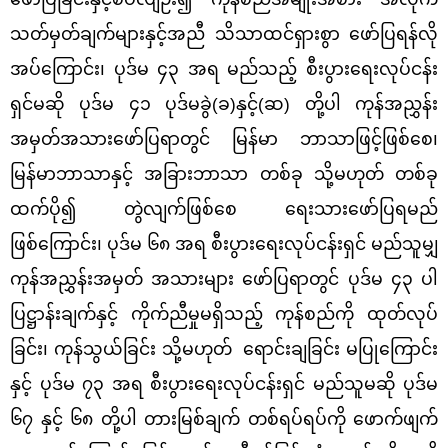
သတ်မှတ်ချက်များနှင့်အညီ သိသာထင်ရှားစွာ ဖော်ပြရန်လို
အပ်ကြောင်း၊ ပုဒ်မ ၄၃ အရ မည်သည့် စီးပွားရေးလုပ်ငန်း
ရှင်မဆို ပုဒ်မ ၄၁ ပုဒ်မခွဲ(ခ)နှင့်(ဆ) တို့ပါ ကုန်အညွှန်း
အမှတ်အသားဖော်ပြရာတွင် မြန်မာ ဘာသာဖြင့်ဖြစ်စေ၊
မြန်မာဘာသာနှင့် အခြားဘာသာ တစ်ခု သို့မဟုတ် တစ်ခု
ထက်ပို၍ တွဲလျက်ဖြစ်စေ ရေးသားဖော်ပြရမည်
ဖြစ်ကြောင်း၊ ပုဒ်မ ၆၈ အရ စီးပွားရေးလုပ်ငန်းရှင် မည်သူမျှ
ကုန်အညွှန်းအမှတ် အသားများ ဖော်ပြရာတွင် ပုဒ်မ ၄၃ ပါ
ပြဋ္ဌာန်းချက်နှင့် ကိုက်ညီမှုမရှိသည့် ကုန်စည်ကို ထုတ်လုပ်
ခြင်း၊ ကုန်သွယ်ခြင်း သို့မဟုတ် ရောင်းချခြင်း မပြုကြောင်း
နှင့် ပုဒ်မ ၇၃ အရ စီးပွားရေးလုပ်ငန်းရှင် မည်သူမဆို ပုဒ်မ
၆၇ နှင့် ၆၈ တို့ပါ တားမြစ်ချက် တစ်ရပ်ရပ်ကို ဖောက်ဖျက်