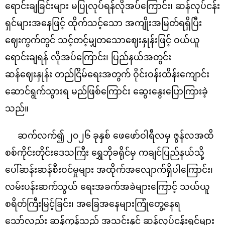
ရောင်းချခြင်းများ မပြုလုပ်ရန်လိုအပ်ကြောင်း၊ ဆန်လုပ်ငန်း
ရှင်များအနေဖြင့် ထိုက်သင့်သော အကျိုးအမြတ်ရရှိပြီး
ဈေးကွက်တွင် သင့်တင့်မျှတသောဈေးနှုန်းဖြင့် ဝယ်ယူ
ရောင်းချရန် လိုအပ်ကြောင်း၊ ပြည်နယ်အတွင်း
ဆန်‌ဈေးနှုန်း တည်ငြိမ်‌ရေးအတွက် ဝိုင်းဝန်းထိန်းကျောင်း
ဆောင်ရွက်သွားရ မည်ဖြစ်ကြောင်း ဆွေးနွေးပြောကြားခဲ့
သည်။
ဆက်လက်၍ ၂၀၂၆ ခုနှစ် ဖေဖော်ဝါရီလမှ ဇွန်လအထိ
စစ်ကိုင်းတိုင်းဒေသကြီး ရွှေဘိုခရိုင်မှ ကချင်ပြည်နယ်သို့
ပေါ်ဆန်းဆန်စီးဝင်မှုများ အထိုက်အ‌လျောက်ရှိပါကြောင်း၊
လမ်းပန်းဆက်သွယ် ရေးအခက်အခဲများကြောင့် သယ်ယူ
စရိတ်ကြီးမြင့်ခြင်း၊ အခြေအနေများကြုံတွေ့နေရ
သော်လည်း ဆန်ကုန်သည် အသင်းနှင့် ဆန်လုပ်ငန်းရှင်များ