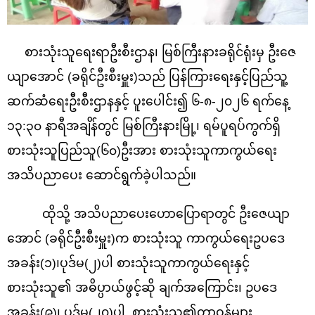
စားသုံးသူရေးရာဦးစီးဌာန၊ မြစ်ကြီးနားခရိုင်ရုံးမှ
ဦးဇေ
ယျာအောင် (ခရိုင်ဦးစီးမှူး)
သည် ပြန်ကြားရေးနှင့်ပြည်သူ့
ဆက်ဆံရေးဦးစီးဌာနနှင့် ပူးပေါင်း၍ ၆-၈-၂၀၂၆ ရက်နေ့
၁၃
:၃၀ နာရီအချိန်တွင် မြစ်ကြီးနားမြို့၊ ရမ်ပူရပ်ကွက်ရှိ
စားသုံးသူပြည်သူ(၆၀)ဦးအား စားသုံးသူကာကွယ်ရေး
အသိပညာပေး ဆောင်ရွက်ခဲ့ပါသည်။
ထိုသို့ အသိပညာပေးဟောပြောရာတွင်
ဦးဇေယျာ
အောင် (ခရိုင်ဦးစီးမှူး)
က စားသုံးသူ ကာကွယ်ရေးဥပဒေ
အခန်း(၁)၊ပုဒ်မ(၂)ပါ စားသုံးသူကာကွယ်ရေးနှင့်
စားသုံးသူ၏ အဓိပ္ပာယ်ဖွင့်ဆို ချက်အကြောင်း၊ ဥပဒေ
အခန်း(၉)၊ ပုဒ်မ(၂၀)ပါ စားသုံးသူ၏တာဝန်များ