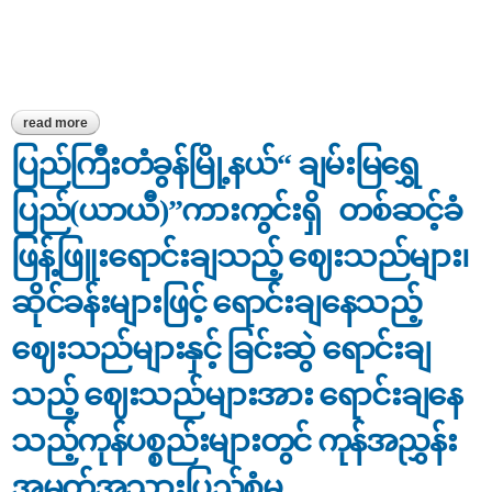
read more
about ဈေးကွက်စောင့်ကြည့်စစ်ဆေးခြင်း
ပြည်ကြီးတံခွန်မြို့နယ်“ ချမ်းမြရွှေ
ပြည်(ယာယီ)”ကားကွင်းရှိ တစ်ဆင့်ခံ
ဖြန့်ဖြူးရောင်းချသည့် ဈေးသည်များ၊
ဆိုင်ခန်းများဖြင့် ရောင်းချနေသည့်
ဈေးသည်များနှင့် ခြင်းဆွဲ ရောင်းချ
သည့် ဈေးသည်များအား ရောင်းချနေ
သည့်ကုန်ပစ္စည်းများတွင် ကုန်အညွှန်း
အမှတ်အသားပြည့်စုံမှ