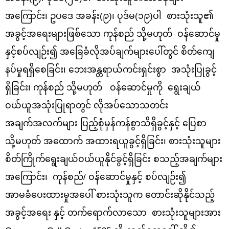
အကြောင်း၊ ဥပဒေ အခန်း(၉)၊ ပုဒ်မ(၁၉)ပါ စားသုံးသူ၏
အခွင့်အရေး
များဖြစ်သော ကုန်စည် သို့မဟုတ် ဝန်ဆောင်မှု
နှင့်စပ်လျဉ်း၍ အခြေခံလိုအပ်ချက်များပေါ်တွင် စိတ်ကျေ
နပ်မှုရရှိစေခြင်း၊ ဘေးအန္တရာယ်ကင်းရှင်းစွာ အသုံးပြုခွင့်
ရှိခြင်း၊ ကုန်စည် သို့မဟုတ် ဝန်ဆောင်မှုကို ရွေးချယ်
ဝယ်ယူအသုံးပြုရာတွင် လိုအပ်သောသတင်း
အချက်အလက်များ ပြည့်စုံမှန်ကန်စွာသိရှိခွင့်နှင့် ပြေစာ
သို့မဟုတ် အထောက် အထားရယူခွင့်ရှိခြင်း၊ စားသုံးသူများ
စိတ်ကြိုက်‌ရွေးချယ်ဝယ်ယူနိုင်ခွင့်ရှိခြင်း စသည့်အချက်များ
အကြောင်း၊ ကုန်စည်
/
ဝန်ဆောင်မှုနှင့် စပ်လျဉ်း၍
အာမခံပေးထားမှုအပေါ် စားသုံးသူက တောင်းဆိုနိုင်သည့်
အခွင့်အရေး နှင့် တက်ရောက်လာသော
စားသုံးသူများအား