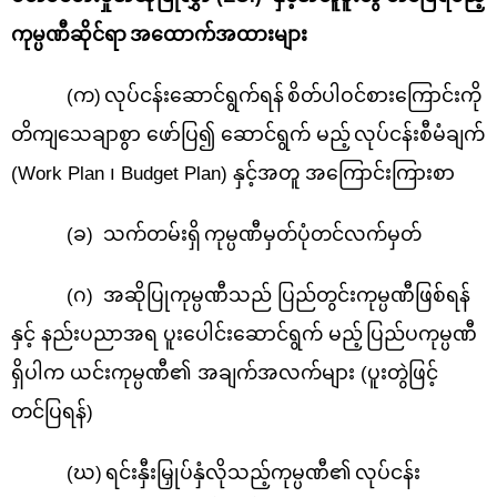
ကုမ္ပဏီဆိုင်ရာ
အထောက်အထားများ
(
က)
လုပ်ငန်းဆောင်ရွက်ရန်
စိတ်ပါဝင်စားကြောင်းကို
တိကျသေချာစွာ ဖော်ပြ၍ ဆောင်ရွက် မည့်
လုပ်ငန်းစီမံချက်
(
Work Plan ၊ Budget Plan
)
နှင့်အတူ အကြောင်းကြားစာ
(
ခ)
သက်တမ်းရှိ
ကုမ္ပဏီမှတ်ပုံတင်လက်မှတ်
(
ဂ)
အဆိုပြုကုမ္ပဏီသည် ပြည်တွင်းကုမ္ပဏီဖြစ်ရန်
နှင့် နည်းပညာအရ ပူးပေါင်းဆောင်ရွက် မည့်
ပြည်ပကုမ္ပဏီ
ရှိပါက ယင်းကုမ္ပဏီ၏ အချက်အလက်များ (ပူးတွဲဖြင့်
တင်ပြရန်)
(
ဃ)
ရင်းနှီးမြှုပ်နှံလိုသည့်ကုမ္ပဏီ၏
လုပ်ငန်း