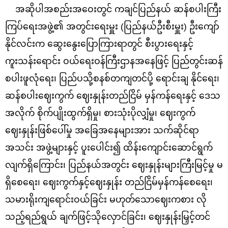
အဆိုပါအစည်းအဝေးတွင် ကချင်ပြည်နယ် ဆန်စပါးကြီး
ကြပ်ရေးအဖွဲ့၏ အတွင်းရေးမှူး (ပြည်နယ်ဦးစီးမှူး) ဦးကျော်
နိုင်လင်းက ဆွေးနွေးပြောကြားရာတွင် စီးပွားရေးနှင့်
ကူးသန်းရောင်း ဝယ်ရေးဝန်ကြီးဌာနအနေဖြင့် ပြည်တွင်းဆန်
စပါးဖူလုံရေး၊ ပြည်ပသို့စနစ်တကျတင်ပို့ ရောင်းချ နိုင်ရေး၊
ဆန်စပါးဈေးကွက် ဈေးနှုန်းတည်ငြိမ် မှန်ကန်ရေးနှင့် ဒေသ
အလိုက် စိုက်ပျိုးထွက်ရှိမှု၊ စားသုံးပိုလျှံမှု၊ ဈေးကွက်
ဈေးနှုန်းဖြစ်ပေါ်မှု အခြေအနေများအား သက်ဆိုင်ရာ
အသင်း အဖွဲ့များနှင့် ပူးပေါင်း၍ ထိန်းကျောင်းဆောင်ရွက်
လျက်ရှိကြောင်း၊ ပြည်နယ်အတွင်း ဈေးနှုန်းများကြီးမြင့်မှု မ
ရှိစေရေး၊ ဈေးကွက်နှင့်ဈေးနှုန်း တည်ငြိမ်မှန်ကန်စေရေး၊
သမားရိုးကျရောင်းဝယ်ခြင်း မဟုတ်သောဈေးကစား လို
သည့်ရည်ရွယ် ချက်ဖြင့်သိုလှောင်ခြင်း၊ ဈေးနှုန်းမြှင့်တင်