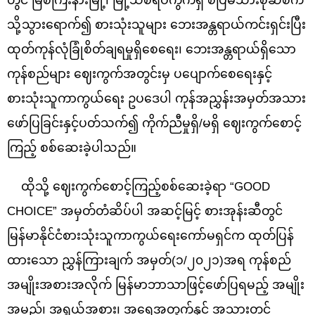
သို့သွားရောက်၍ စားသုံးသူများ ဘေးအန္တရာယ်ကင်းရှင်းပြီး
ထုတ်ကုန်လုံခြုံစိတ်ချရမှုရှိစေရေး၊ ဘေးအန္တရာယ်ရှိသော
ကုန်စည်များ ဈေးကွက်အတွင်းမှ ပပျောက်စေရေးနှင့်
စားသုံးသူကာကွယ်ရေး ဥပဒေပါ ကုန်အညွှန်းအမှတ်အသား
ဖော်ပြခြင်းနှင့်ပတ်သက်၍ ကိုက်ညီမှုရှိ/မရှိ ဈေးကွက်စောင့်
ကြည့် စစ်ဆေးခဲ့ပါသည်။
ထိုသို့ ဈေးကွက်စောင့်ကြည့်စစ်ဆေးခဲ့ရာ “GOOD
CHOICE” အမှတ်တံဆိပ်ပါ အဆင့်မြင့် စားအုန်းဆီတွင်
မြန်မာနိုင်ငံစားသုံးသူကာကွယ်ရေးကော်မရှင်က ထုတ်ပြန်
ထားသော ညွှန်ကြားချက် အမှတ်(၁/၂၀၂၁)အရ ကုန်စည်
အမျိုးအစားအလိုက် မြန်မာဘာသာဖြင့်ဖော်ပြရမည့် အမျိုး
အမည်၊ အရွယ်အစား၊ အရေအတွက်နှင့် အသားတင်