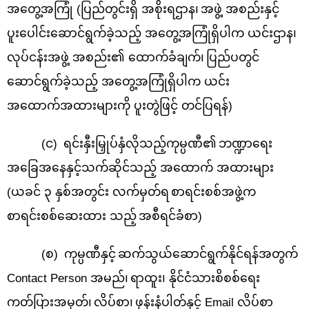
အတွေ့အကြုံ
(
ပြည်တွင်းရှိ အစိုးရဌာန၊
အဖွဲ့ အစည်းနှင့်
ပူးပေါင်းဆောင်ရွက်ခဲ့သည့် အတွေ့အကြုံရှိပါက ယင်းဌာန၊
လုပ်ငန်းအဖွဲ့ အစည်း၏ ထောက်ခံချက်၊
ပြည်ပတွင်
ဆောင်ရွက်ခဲ့သည့် အတွေ့အကြုံရှိပါက ယင်း
အထောက်အထားများကို ပူးတွဲဖြင့် တင်ပြရန်)
(
င)
ရင်းနှီးမြှုပ်နှံလိုသည့်ကုမ္ပဏီ၏
ဘဏ္ဍာရေး
အခြေအနေနှင့်သက်ဆိုင်သည့် အထောက် အထားများ
(ယခင် ၃ နှစ်အတွင်း လက်မှတ်ရ
စာရင်းစစ်အဖွဲ့က
စာရင်းစစ်ဆေးထား သည့်
အစီရင်ခံစာ)
(
စ)
ကုမ္ပဏီနှင့်
ဆက်သွယ်ဆောင်ရွက်နိုင်ရန်အတွက်
Contact Person
အမည်၊
ရာထူး၊ နိုင်ငံသားစိစစ်ရေး
ကတ်ပြားအမှတ်၊
လိပ်စာ၊
ဖုန်းနံပါတ်နှင့်
Email
လိပ်စာ