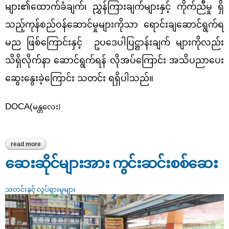
များ၏ထောက်ခံချက်၊ ညွှန်ကြားချက်များနှင့် ကိုက်ညီမှု ရှိ
သည့်ကုန်စည်ဝန်ဆောင်မှုများကိုသာ ရောင်းချဆောင်ရွက်ရ
မည ဖြစ်ကြောင်းနှင့် ဥပဒေပါပြဋ္ဌာန်းချက် များကိုလည်း
သိရှိလိုက်နာ ဆောင်ရွက်ရန် လိုအပ်ကြောင်း အသိပညာပေး
ဆွေးနွေးခဲ့ကြောင်း သတင်း ရရှိပါသည်။
DOCA(
မန္တလေး)
read more
about ပြည်ကြီးတံခွန်မြို့နယ်“ ချမ်းမြရွှေပြည်(ယာယီ)”ကားကွင်းရှိ
တစ်ဆင့်ခံဖြန့်ဖြူးရောင်းချသည့် ဈေးသည်များ၊ ဆိုင်ခန်းများဖြင့်
ရောင်းချနေသည့် ဈေးသည်များနှင့် ခြင်းဆွဲ ရောင်းချသည့် ဈေးသည်များ
ဆေးဆိုင်များအား ကွင်းဆင်းစစ်ဆေး
အား ရောင်းချနေသည့်ကုန်ပစ္စည်းများတွင် ကုန်အညွှန်းအမှတ်အသား
ပြည့်စုံမှ
သတင်းနှင့် လှုပ်ရှားမှုများ