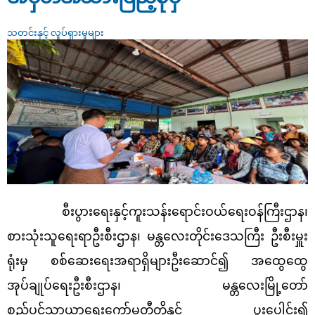
သတင်းနှင့် လှုပ်ရှားမှုများ
စီးပွားရေးနှင့်ကူးသန်းရောင်းဝယ်ရေးဝန်ကြီးဌာန၊
စားသုံးသူရေးရာဦးစီးဌာန၊ မန္တလေးတိုင်းဒေသကြီး
ဦးစီးမှူး
ရုံးမှ စစ်ဆေးရေးအရာရှိများဦးဆောင်၍ အထွေထွေ
အုပ်ချုပ်ရေးဦးစီးဌာန၊ မန္တလေးမြို့တော်
စည်ပင်သာယာရေးကော်မတီတို့နှင့် ပူးပေါင်း၍