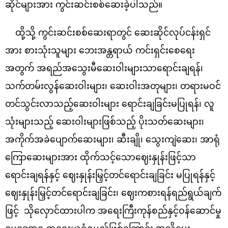
ဆိုင်များအား ကွင်းဆင်းစစ်ဆေးခဲ့ပါသည်။
ထို့သို့ ကွင်းဆင်းစစ်ဆေးရာတွင် ဆေးဆိုင်လုပ်ငန်းရှင်
အား စားသုံးသူများ ဘေးအန္တရာယ် ကင်းရှင်းစေရေး
အတွက် အရည်အသွေးမီဆေးဝါးများသာရောင်းချရန်၊
သက်တမ်းလွန်ဆေးဝါးများ၊ ဆေးဝါးအတုများ၊ တရားမဝင်
တင်သွင်းလာသည့်ဆေးဝါးများ ရောင်းချခြင်းမပြုရန်၊ လူ
သုံးများသည့် ဆေးဝါးများဖြစ်သည့် ပိုးသတ်ဆေးများ၊
အကိုက်အခဲပျောက်ဆေးများ၊ ဆီးချို၊ သွေးကျဲဆေး၊ အာရုံ
ကြောဆေးများအား ထိုက်သင့်သောဈေးနှုန်းဖြင့်သာ
ရောင်းချရန်နှင့် ဈေးနှုန်းမြှင့်တင်ရောင်းချခြင်း မပြုရန်နှင့်
ဈေးနှုန်းမြှင့်တင်ရောင်းချခြင်း၊ ဈေးကစားရန်ရည်ရွယ်ချက်
ဖြင့် သိုလှောင်ထားပါက အရေးကြီးကုန်စည်နှင့်ဝန်ဆောင်မှု