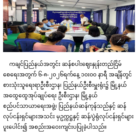
ကချင်ပြည်နယ်အတွင်း ဆန်စပါးဈေးနှုန်းတည်ငြိမ်
စေ‌‌ရေးအတွက် ၆-၈-၂၀၂၆ရက်နေ့ ၁၀း၀၀ နာရီ အချိန်တွင်
စားသုံးသူရေးရာဦးစီးဌာန၊ ပြည်နယ်ဦးစီးမှူးရုံး၌ မြို့နယ်
အထွေထွေအုပ်ချုပ်ရေး ဦးစီးဌာန၊ မြို့နယ်
စည်ပင်သာယာရေးအဖွဲ့၊ ပြည်နယ်ဆန်ကုန်သည်နှင့် ဆန်
လုပ်ငန်းရှင်များအသင်း မှဥက္ကဋ္ဌနှင့် ဆန်/ပွဲရုံလုပ်ငန်းရှင်များ
ပူးပေါင်း၍ အစည်းအဝေးကျင်းပပြုခဲ့ပါသည်။