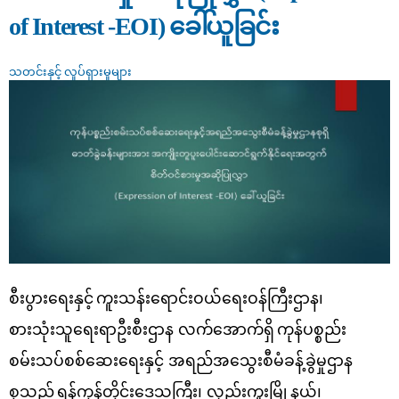
of Interest -EOI) ခေါ်ယူခြင်း
သတင်းနှင့် လှုပ်ရှားမှုများ
စီးပွားရေးနှင့်
ကူးသန်းရောင်းဝယ်ရေးဝန်ကြီးဌာန၊
စားသုံးသူရေးရာဦးစီးဌာန လက်အောက်ရှိ
ကုန်ပစ္စည်း
စမ်းသပ်စစ်ဆေးရေးနှင့် အရည်အသွေးစီမံခန့်ခွဲမှုဌာန
စု
သည်
ရန်ကုန်တိုင်းဒေသကြီး၊ လှည်းကူးမြို့နယ်၊