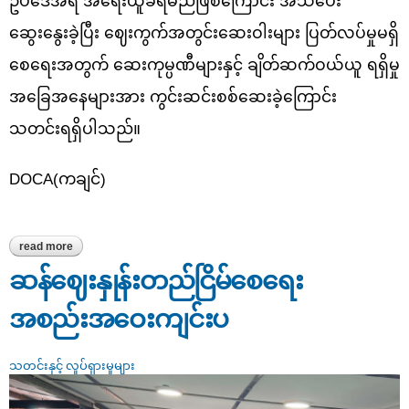
ဥပဒေအရ အရေးယူခံရမည်ဖြစ်ကြောင်း အသိပေး
ဆွေးနွေးခဲ့ပြီး ဈေးကွက်အတွင်းဆေးဝါးများ ပြတ်လပ်မှုမရှိ
စေရေးအတွက် ဆေးကုမ္ပဏီများနှင့် ချိတ်ဆက်ဝယ်ယူ ရရှိမှု
အခြေအနေများအား ကွင်းဆင်းစစ်ဆေးခဲ့ကြောင်း
သတင်းရရှိပါသည်။
DOCA(ကချင်)
read more
about ဆေးဆိုင်များအား ကွင်းဆင်းစစ်ဆေး
ဆန်ဈေးနှုန်းတည်ငြိမ်စေရေး
အစည်းအဝေးကျင်းပ
သတင်းနှင့် လှုပ်ရှားမှုများ