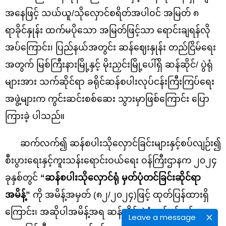
အနေဖြင့် သယ်ယူ/သိုလှောင်စရိတ်အပါဝင် အမြတ် ၈
ရာခိုင်နှုန်း ထက်မပိုသော အမြတ်ဖြင့်သာ ရောင်းချရန်လို
အပ်ကြောင်း၊ ပြည်နယ်အတွင်း ဆန်ဈေးနှုန်း တည်ငြိမ်ရေး
အတွက် မြစ်ကြီးနားမြို့နှင့် မိုးညှင်းမြို့ပေါ်ရှိ ဆန်ဆိုင်/ ပွဲရုံ
များအား သက်ဆိုင်ရာ ခရိုင်ဆန်စပါးလုပ်ငန်းကြီးကြပ်ရေး
အဖွဲ့များက ကွင်းဆင်းစစ်ဆေး သွားမှာဖြစ်ကြောင်း ပြော
ကြားခဲ့ ပါသည်။
ဆက်လက်၍ ဆန်စပါးသိုလှောင်ခြင်းများနှင့်စပ်လျဉ်း၍
စီးပွားရေးနှင့်ကူးသန်းရောင်းဝယ်ရေး ဝန်ကြီးဌာနက ၂၀၂၄
ခုနှစ်တွင်
“ဆန်စပါးသိုလှောင်ရုံ မှတ်ပုံတင်ခြင်းဆိုင်ရာ
အမိန့်”
ကို အမိန့်အမှတ် (၈၂/၂၀၂၄)ဖြင့် ထုတ်ပြန်ထားရှိ
ကြောင်း၊ အဆိုပါအမိန့်အရ ဆန်ဆိုင်/ပွဲရုံလုပ်ငန်းရှင်များ
Leave a message