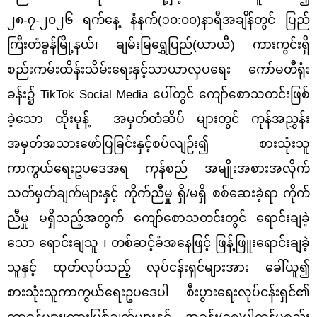
၂၈-၇-၂၀၂၆ ရက်နေ့ နံနက်(၁၀:၀၀)နာရီအချိန်တွင် ပြည်
ကြီးတံခွန်မြို့နယ်၊ ချမ်းမြရွှေပြည်(ယာယီ) ကားကွင်းရှိ
စည်းကမ်းထိန်းသိမ်းရေးနှင့်သာယာလှပရေး ကော်မတီရုံး
ခန်း၌ TikTok Social Media ပေါ်တွင် ကျော်စောသတင်းဖြစ်
ခဲ့သော ထိုးမုန့် အမှတ်တံဆိပ် များတွင် ကုန်အညွှန်း
အမှတ်အသားဖော်ပြခြင်းနှင့်စပ်လျဉ်း၍ စားသုံးသူ
ကာကွယ်ရေးဥပဒေအရ ကုန်စည် အမျိုးအစားအလိုက်
သတ်မှတ်ချက်များနှင့် ကိုက်ညီမှု ရှိ/မရှိ စစ်ဆေးခဲ့ရာ ကိုက်
ညီမှု မရှိသည့်အတွက် ကျော်စောသတင်းတွင် ရောင်းချခဲ့
သော ရောင်းချသူ ၊ တစ်ဆင့်ခံအနေဖြင့် ဖြန့်ဖြူးရောင်းချခဲ့
သူနှင့် ထုတ်လုပ်သည့် လုပ်ငန်းရှင်များအား ခေါ်ယူ၍
စားသုံးသူကာကွယ်ရေးဥပဒေပါ စီးပွားရေးလုပ်ငန်းရှင်၏