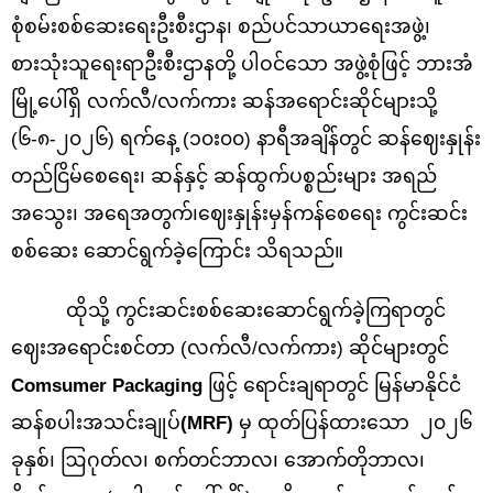
စုံစမ်းစစ်ဆေးရေးဦးစီးဌာန၊ စည်ပင်သာယာရေးအဖွဲ့၊
စားသုံးသူရေးရာဦးစီးဌာနတို့ ပါဝင်သော အဖွဲ့စုံဖြင့် ဘားအံ
မြို့ပေါ်ရှိ လက်လီ/လက်ကား ဆန်အရောင်းဆိုင်များသို့
(၆-၈-၂၀၂၆) ရက်နေ့ (၁၀း၀၀) နာရီအချိန်တွင် ဆန်ဈေးနှုန်း
တည်ငြိမ်စေရေး၊ ဆန်နှင့် ဆန်ထွက်ပစ္စည်းများ အရည်
အသွေး၊ အရေအတွက်၊ဈေးနှုန်းမှန်ကန်စေရေး ကွင်းဆင်း
စစ်ဆေး ဆောင်ရွက်ခဲ့ကြောင်း သိရသည်။
ထိုသို့ ကွင်းဆင်းစစ်ဆေးဆောင်ရွက်ခဲ့ကြရာတွင်
ဈေးအရောင်းစင်တာ (လက်လီ/လက်ကား) ဆိုင်များတွင်
Comsumer Packaging
ဖြင့် ရောင်းချရာတွင် မြန်မာနိုင်ငံ
ဆန်စပါးအသင်းချုပ်
(MRF)
မှ ထုတ်ပြန်ထားသော ၂၀၂၆
ခုနှစ်၊ ဩဂုတ်လ၊ စက်တင်ဘာလ၊ အောက်တိုဘာလ၊