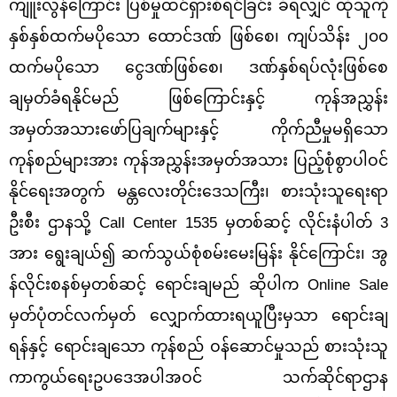
ကျူးလွန်ကြောင်း ပြစ်မှုထင်ရှားစီရင်ခြင်း ခံရလျှင် ထိုသူကို
နှစ်နှစ်ထက်မပိုသော ထောင်ဒဏ် ဖြစ်စေ၊ ကျပ်သိန်း ၂၀၀
ထက်မပိုသော ငွေဒဏ်ဖြစ်စေ၊ ဒဏ်နှစ်ရပ်လုံးဖြစ်စေ
ချမှတ်ခံရနိုင်မည် ဖြစ်ကြောင်းနှင့် ကုန်အညွှန်း
အမှတ်အသားဖော်ပြချက်များနှင့် ကိုက်ညီမှုမရှိသော
ကုန်စည်များအား ကုန်အညွှန်းအမှတ်အသား ပြည့်စုံစွာပါဝင်
နိုင်ရေးအတွက် မန္တလေးတိုင်းဒေသကြီး၊ စားသုံးသူရေးရာ
ဦးစီး ဌာနသို့ Call Center 1535 မှတစ်ဆင့် လိုင်းနံပါတ် 3
အား ရွေးချယ်၍ ဆက်သွယ်စုံစမ်းမေးမြန်း နိုင်ကြောင်း၊ အွ
န်လိုင်းစနစ်မှတစ်ဆင့် ရောင်းချမည် ဆိုပါက Online Sale
မှတ်ပုံတင်လက်မှတ် လျှောက်ထားရယူပြီးမှသာ ရောင်းချ
ရန်နှင့် ရောင်းချသော ကုန်စည် ဝန်ဆောင်မှုသည် စားသုံးသူ
ကာကွယ်ရေးဥပဒေအပါအဝင် သက်ဆိုင်ရာဌာန