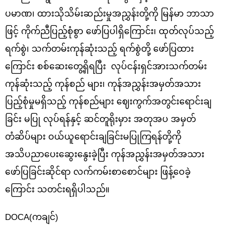
ပမာဏ၊ ထားသိုသိမ်းဆည်းမှုအညွှန်းတို့ကို မြန်မာ ဘာသာ
ဖြင့် ကိုက်ညီပြည့်စုံစွာ ဖော်ပြပါရှိကြောင်း၊ ထုတ်လုပ်သည့်
ရက်စွဲ၊ သက်တမ်းကုန်ဆုံးသည့် ရက်စွဲတို့ ဖော်ပြထား
ကြောင်း စစ်ဆေးတွေ့ရှိရပြီး လုပ်ငန်းရှင်အားသက်တမ်း
ကုန်ဆုံးသည့် ကုန်စည် များ၊ ကုန်အညွှန်းအမှတ်အသား
ပြည့်စုံမှုမရှိသည့် ကုန်စည်များ ဈေးကွက်အတွင်းရောင်းချ
ခြင်း မပြု လုပ်ရန်နှင့် ဆင်တူရိုးမှား အတုအပ အမှတ်
တံဆိပ်များ ဝယ်ယူရောင်းချခြင်းမပြုကြရန်တို့ကို
အသိပညာပေးဆွေးနွေးခဲ့ပြီး ကုန်အညွှန်းအမှတ်အသား
ဖော်ပြခြင်းဆိုင်ရာ လက်ကမ်းစာစောင်များ ဖြန့်ဝေခဲ့
ကြောင်း သတင်းရရှိပါသည်။
DOCA(ကချင်)