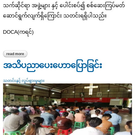
သက်ဆိုင်ရာ အဖွဲ့များ နှင့် ပေါင်းစပ်၍ စစ်ဆေးကြပ်မတ်
ဆောင်ရွက်လျက်ရှိကြောင်း သတင်းရရှိပါသည်။
DOCA(ကရင်)
read more
about ဆန်ဈေးနှုူန်း တည်ငြိမ်စေရေး ဘားအံမြို့ပေါ်ရှိ ဆန်အရောင်း
ဆိုင်များသို့ အဖွဲ့စုံဖြင့် ကွင်းဆင်းစစ်ဆေး
အသိပညာ‌ပေး‌ဟောပြောခြင်း
သတင်းနှင့် လှုပ်ရှားမှုများ