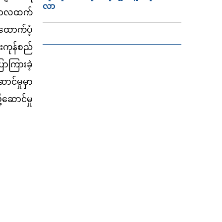
လာ
တူကာလထက်
ထောက်ပံ့
းကုန်စည်
ောကြားခဲ့
င်မှုမှာ
့ဆောင်မှု