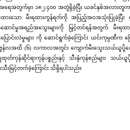
မှု အရေအတွက်မှာ ၁၈၂,၄၀၀ အတွဲရှိခဲ့ပြီး ယခင်နှစ်အလား
းစပ်ထားသော မီးရထားကွန်ရက်ကို အပြည့်အဝအသုံးပြုခဲ့ပြီး 
 ဝန်ဆောင်မှုအရည်အသွေးများကို မြှင့်တင်ရန်အတွက် မီးရထာ
ြောင်းလဲမှုများ ကို ဆောင်ရွက်ခဲ့ကြောင်း ယင်းကုမ္ပဏီက ပြ
လမှဇွန်လအထိ (၆) လကာလအတွင်း ကျောက်မီးသွေးသယ်ယူပို့ဆော
ထုတ်ကုန်ဆိုင်ရာကုန်ပစ္စည်းနှင့် သီးနှံကုန်စည်များ သယ်ယူပို
အသီးသီးမြင့်တက်ခဲ့ကြောင်း သိရှိရပါသည်။