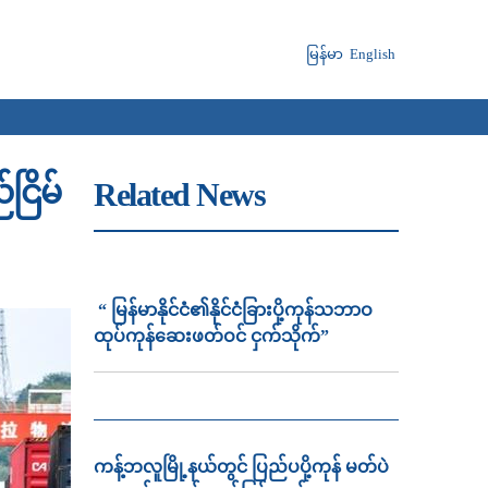
မြန်မာ
English
ငြိမ်
Related News
“ မြန်မာနိုင်ငံ၏နိုင်ငံခြားပို့ကုန်သဘာဝ
ထုပ်ကုန်ဆေးဖတ်ဝင် ငှက်သိုက်”
ကန့်ဘလူမြို့နယ်တွင် ပြည်ပပို့ကုန် မတ်ပဲ