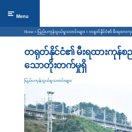
Menu
Home
»
ပြည်ပကုန်သွယ်မှုသတင်းများ
» တရုတ်နိုင်ငံ၏ မီးရထားကုန
You are here
တရုတ်နိုင်ငံ၏ မီးရထားကုန်စည
သောတိုးတက်မှုရှိ
ပြည်ပကုန်သွယ်မှုသတင်းများ