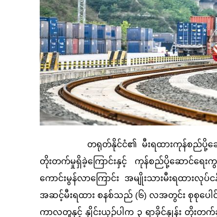
တရုတ်နိုင်ငံ၏ မီးရထားကုန်စည်ပို့ဆောင
တိုးတက်မှုရှိခဲ့ကြောင်းနှင့် ကုန်စည်ပို့ဆောင်ရ
ကောင်းမွန်လာကြောင်း အမျိုးသားမီးရထားလုပ်င
အဆင့်မီးရထား စနစ်သည် (၆) လအတွင်း စုစုပေါင်းက
ကာလတူနှင့် နှိုင်းယှဉ်ပါက ၃ ရာခိုင်နှုန်း တိုး