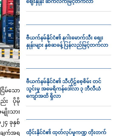
ဈေးနှုန်း ဆက်လက်မြင့်တက်လာ
ဗီယက်နမ်နိုင်ငံ၏ နဂါးမောက်သီး စျေး
နှုန်းများ နှစ်ဆခန့် ပြန်လည်မြင့်တက်လာ
ဗီယက်နမ်နိုင်ငံ၏ သီဟိုဠ်စေ့စိမ်း တင်
သွင်းမှု အမေရိကန်ဒေါ်လာ ၃ ဘီလီယံ
ြိမ်သော
ကျော်အထိ ရှိလာ
်း ပိုမို
မျိုးသား
၂၄ ခုနှစ်
ြန်ချက်အရ
ထိုင်းနိုင်ငံ၏ ထုတ်လုပ်မှုကဏ္ဍ တိုးတက်