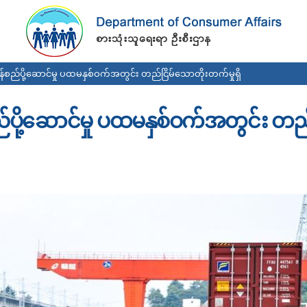
Skip to
main
content
်စည်ပို့ဆောင်မှု ပထမနှစ်ဝက်အတွင်း တည်ငြိမ်သောတိုးတက်မှုရှိ
်ပို့ဆောင်မှု ပထမနှစ်ဝက်အတွင်း တည်