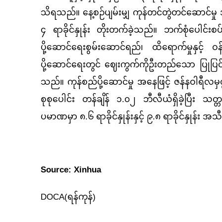
သိရသည်။ နေ့စဉ်ပျမ်းမျှ ကုန်တင်တွဲတင်ဆောင်
၄ ရာခိုင်နှုန်း တိုးတက်ခဲ့သည်။ ဘက်စုံပေါင်
ပို့ဆောင်ရေးစွမ်းဆောင်ရည်၊ ထိရောက်မှုနှင့်
ပို့ဆောင်ရေးတွင် ဈေးကွက်ကိုဦးတည်သော ပြုပြင်ပ
သည်။ ကုန်စည်ပို့ဆောင်မှု အနေဖြင့် ဇန်နဝါရီ
စုစုပေါင်း တန်ချိန် ၁.၀၂ ဘီလီယံရှိခဲ့ပြီး သတ္တု
ပမာဏမှာ ၈.၆ ရာခိုင်နှုန်းနှင့် ၉.၈ ရာခိုင်နှုန်း 
Source: Xinhua
DOCA(
ရန်ကုန်)