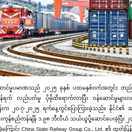
်မှုပမာဏသည် ၂၀၂၅ ခုနှစ် ပထမနှစ်ဝက်အတွင်း တည်င
ေးကွန်ရက် လည်ပတ်မှု ပိုမိုထိရောက်လာပြီး ဝန်ဆောင်မှုများလည
န်းက ၂၀-၇-၂၀၂၅ ရက်နေ့တွင်ပြောကြားခဲ့သည်။ နိုင်ငံ၏ အ
ုန်စည်တန်ချိန် ၁.၉၈ ဘီလီယံ သယ်ယူပို့ဆောင်ပေးခဲ့ပြီး ၂၀
တက်ခဲ့ကြောင်း China State Railway Group Co., Ltd. ၏ ထုတ်ပ