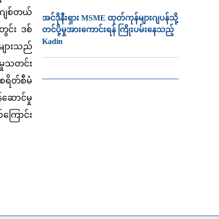
်ဂျစ်တယ်
အင်ဒိုနီးရှား MSME ထုတ်ကုန်များဂျပန်သို့
တွင်း ဒစ်
တင်ပို့မှုအားကောင်းရန် ကြိုးပမ်းနေသည့်
Kadin
သူများသည်
မှုသတင်း
ရိတ်စီမံ
်ဆောင်မှု
ယ်ကြောင်း