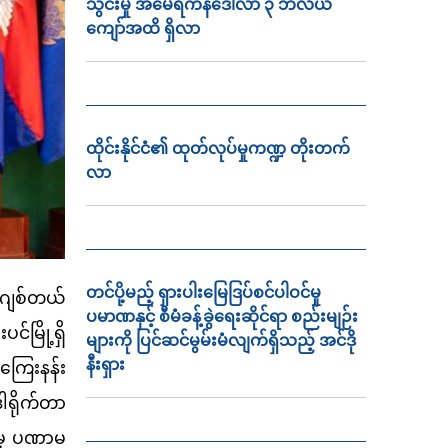
သွင်းမှု အမေရိကန်ဒေါ်လာ ၃ ဘီလီယံ
ကျော်အထိ ရှိလာ
ထိုင်းနိုင်ငံ၏ ထုတ်လုပ်မှုကဏ္ဍ တိုးတက်
လာ
တင်ပို့မည့် ရှားပါးမြေဒြပ်စင်ပါဝင်မှု
်ဂျစ်တယ်
ပမာဏနှင့် စီမံခန့်ခွဲရေးဆိုင်ရာ စည်းမျဉ်း
်မြို့ရှိ
များကို ပြင်ဆင်မွမ်းမံလျက်ရှိသည့် အင်ဒို
နီးရှား
 ကြေးနန်း
ဒါရိုက်တာ
ာမှု ပဏာမ