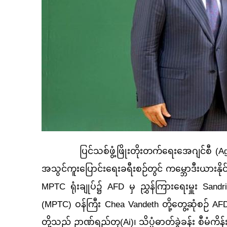
ပြင်သစ်ဖွံ့ဖြိုးတိုးတက်ရေးအေဂျင်စီ (Ag
အသွင်ကူးပြောင်းရေးခရီးစဉ်တွင် ကမ္ဘောဒီးယားနိုင်င
MPTC ရုံးချုပ်၌ AFD မှ ညွှန်ကြားရေးမှူး Sandri
(MPTC) ဝန်ကြီး Chea Vandeth တို့တွေ့ဆုံစဉ် AFD
တို့သည် ဉာဏ်ရည်တု(Ai)၊ သိပ္ပံဓာတ်ခွဲခန်း စီမံကိ