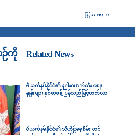
မြန်မာ
English
်ကို
Related News
ဗီယက်နမ်နိုင်ငံ၏ နဂါးမောက်သီး စျေး
နှုန်းများ နှစ်ဆခန့် ပြန်လည်မြင့်တက်လာ
ဗီယက်နမ်နိုင်ငံ၏ သီဟိုဠ်စေ့စိမ်း တင်