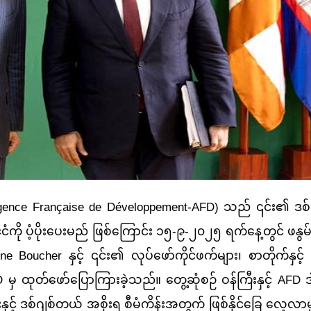
ence Fran
ç
aise de D
é
veloppement-AFD) သည် ၎င်း၏ ဒစ
ံကို ပံ့ပိုးပေးမည် ဖြစ်ကြောင်း ၁၅-၉-၂၀၂၅ ရက်နေ့တွင် ဖနွမ်းပင
ne Boucher နှင့် ၎င်း၏ လုပ်ဖော်ကိုင်ဖက်များ၊ စာတိုက်နှင့်
 မှ ထုတ်ဖော်ပြောကြားခဲ့သည်။ တွေ့ဆုံစဉ် ဝန်ကြီးနှင့် AFD 
န်းနှင့် ဒစ်ဂျစ်တယ် အစိုးရ စီမံကိန်းအတွက် ဖြစ်နိုင်ခြေ လေ့လ