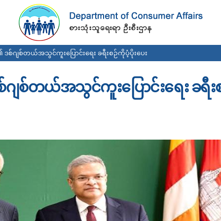
Skip to
main
content
စ်ဂျစ်တယ်အသွင်ကူးပြောင်းရေး ခရီးစဉ်ကိုပံ့ပိုးပေး
ဂျစ်တယ်အသွင်ကူးပြောင်းရေး ခရီးစဉ