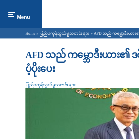
Menu
Home
»
ပြည်ပကုန်သွယ်မှုသတင်းများ
» AFD သည် ကမ္ဘောဒီးယား၏ ဒ
You are here
AFD သည် ကမ္ဘောဒီးယား၏ ဒစ်
ပံ့ပိုးပေး
ပြည်ပကုန်သွယ်မှုသတင်းများ