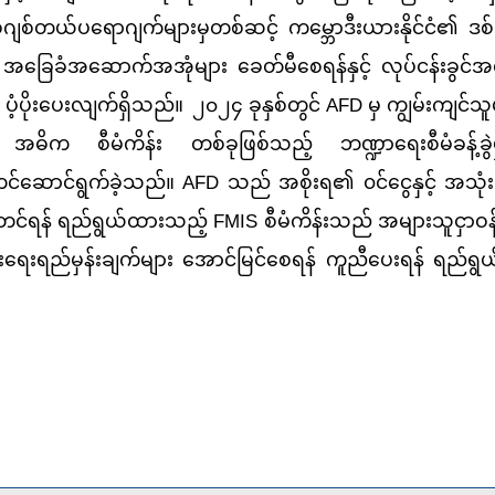
ျစ်တယ်ပရောဂျက်များမှတစ်ဆင့် ကမ္ဘောဒီးယားနိုင်ငံ၏ ဒစ
ြီး အခြေခံအဆောက်အအုံများ ခေတ်မီစေရန်နှင့် လုပ်ငန်းခွင်အ
 ပံ့ပိုးပေးလျက်ရှိသည်။
၂၀၂၄ ခုနှစ်တွင် AFD မှ ကျွမ်းကျင်
 အဓိက စီမံကိန်း တစ်ခုဖြစ်သည့် ဘဏ္ဍာရေးစီမံခန့်ခွဲ
ောင်ရွက်ခဲ့သည်။ AFD သည် အစိုးရ၏ ၀င်ငွေနှင့် အသုံးစ
ု မြှင့်တင်ရန် ရည်ရွယ်ထားသည့် FMIS စီမံကိန်းသည် အများသူငှာဝန
းပွားရေးရည်မှန်းချက်များ အောင်မြင်စေရန် ကူညီပေးရန် ရည်ရွ