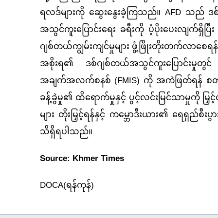
ရလဒ်များကို ဆွေးနွေးခဲ့ကြသည်။ AFD သည် ဒစ်ဂ
အသွင်ကူးပြောင်းရေး ခရီးကို ပံ့ပိုးပေးလျက်ရှိပ
ဂျစ်တယ်ကျွမ်းကျင်မှုများ ဖွံ့ဖြိုးတိုးတက်လာစေရန်
အစိုးရ၏ ဒစ်ဂျစ်တယ်အသွင်ကူးပြောင်းမှုတွင်
အချက်အလက်စနစ် (FMIS) ကို အကဲဖြတ်ရန် စတင်ဆ
ခန့်ခွဲမှု၏ ထိရောက်မှုနှင့် ပွင့်လင်းမြင်သာမှုကိ
များ တိုးမြှင့်ရန်နှင့် ကမ္ဘောဒီးယား၏ ရေရှည်စီ
သိရှိရပါသည်။
Source: Khmer Times
DOCA(
ရန်ကုန်)