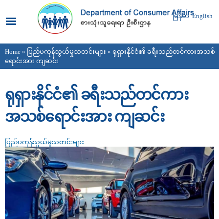
Skip to
main
မြန်မာ
English
content
Home
»
ပြည်ပကုန်သွယ်မှုသတင်းများ
» ရုရှားနိုင်ငံ၏ ခရီးသည်တင်ကားအသစ်
You are here
ရောင်းအား ကျဆင်း
ရုရှားနိုင်ငံ၏ ခရီးသည်တင်ကား
အသစ်ရောင်းအား ကျဆင်း
ပြည်ပကုန်သွယ်မှုသတင်းများ