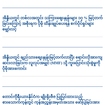
အိန္ဒိယတွင် တစ်လအတွင်း သကြားဈေးနှုန်းများ ၁၇ % မြင့်တက်
ခြင်းကြောင့် အစိုးရက ပိုမို ထိန်းချုပ်ပေးရန် စက်ပိုင်ရှင်များ
မျှော်လင့်
အိန္ဒိယတွင် ချည်သားစျေးနှုန်းမြင့်တက်လာပြီး ရောင်းလိုအားကျ
ဆင်းလာခြင်းက လူလုပ်အမျှင် (MMF) သို့ ကူးပြောင်းသုံးစွဲမှုကို
ပိုမိုအားကောင်း
တောင်ကိုရီးယားနိုင်ငံက မျိုးရိုးဗီဇ ပြုပြင်ထားသည့်
စားသောက်ကုန်တွင် ကုန်အညွှန်းအမှတ်အသား ဖော်ပြခြင်းအား