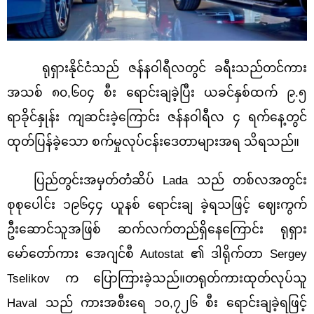
ရုရှားနိုင်ငံသည် ဇန်နဝါရီလတွင် ခရီးသည်တင်ကား
အသစ် ၈၀,၆၀၄ စီး ရောင်းချခဲ့ပြီး ယခင်နှစ်ထက် ၉.၅
ရာခိုင်နှုန်း ကျဆင်းခဲ့ကြောင်း ဇန်နဝါရီလ ၄ ရက်နေ့တွင်
ထုတ်ပြန်ခဲ့သော စက်မှုလုပ်ငန်းဒေတာများအရ သိရသည်။
ပြည်တွင်းအမှတ်တံဆိပ် Lada သည် တစ်လအတွင်း
စုစုပေါင်း ၁၉၆၄၄ ယူနစ် ရောင်းချ ခဲ့ရသဖြင့် ဈေးကွက်
ဦးဆောင်သူအဖြစ် ဆက်လက်တည်ရှိနေကြောင်း ရုရှား
မော်တော်ကား အေဂျင်စီ Autostat ၏ ဒါရိုက်တာ Sergey
Tselikov က ပြောကြားခဲ့သည်။
တရုတ်ကားထုတ်လုပ်သူ
Haval သည် ကားအစီးရေ ၁၀,၇၂၆ စီး ရောင်းချခဲ့ရဖြင့်