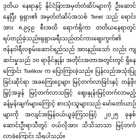
ဒုတိယ နေရာနှင့် နိုင်ငံခြားအမှတ်တံဆိပ်များကို ဦးဆောင်
နေပြီး ရုရှား၏ အမှတ်တံဆိပ်အသစ် Tenet သည် ရောင်း
အား ၈,၉၄၉ စီးအထိ ရောက်ရှိကာ တတိယနေရာတွင်
ရပ်တည်ခဲ့သည်။
ရုရှားခရီးသည်တင်ကားဈေးကွက်၏
ဇန်နဝါရီလစွမ်းဆောင်ရည်သည် အားနည်းသော် လည်း ကျ
ဆင်းမှုသည် ၁၀ ရာခိုင်နှုန်း အတိုင်းအတာအတွင်းတွင် ရှိနေ
ကြောင်း Tselikov က ပြောကြားခဲ့သည်။
ပြန်လည်အသုံးပြု
ခြင်းဆိုင်ရာ အခကြေးငွေများ မြင့်တက်လာခြင်းနှင့် တန်ဖိုး
မြှင့်အခွန် မြင့်တက်လာသဖြင့် ဈေးနှုန်းမြင့်တက်လာမည့်
ခန့်မှန်းချက်များကြောင့် စားသုံးသူများသည် မော်တော်ယာဉ်
များကို အလျင်အမြန်ဝယ်ယူခဲ့ကြသဖြင့် ၂၀၂၅ ခုနှစ်
ဆောင်းဦးရာသီတွင် ဝယ်လိုအား သိသိသာသာ မြင့်တက်
လာခဲ့ကြောင်း သိရပါသည်။