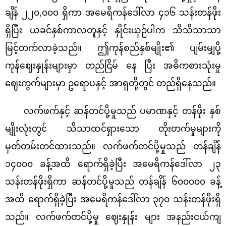
ချိန် ၂၂၀,၀၀၀ ရှိကာ အမေရိကန်ဒေါ်လာ ၄၁၆ သန်းတန်ဖိုး
ရှိပြီး ယခင်နှစ်ကာလတူနှင့် နှိုင်းယှဉ်ပါက သိသိသာသာ
မြင့်တက်လာခဲ့သည်။ ဤကုန်စည်နှစ်မျိုး၏ ပျမ်းမျှပို့
ကုန်ဈေးနှုန်းများမှာ တည်ငြိမ် နေ ပြီး အဓိကစားသုံးမှု
ဈေးကွက်များမှာ ဥရောပနှင့် အာရှတို့တွင် တည်ရှိနေသည်။
လက်ဖက်နှင့် ဆန်တင်ပို့မှုသည် ပမာဏနှင့် တန်ဖိုး နှစ်
မျိုးလုံးတွင် သိသာထင်ရှားသော တိုးတက်မှုများကို
မှတ်တမ်းတင်ထားသည်။ လက်ဖက်တင်ပို့မှုသည် တန်ချိန်
၁၄၀၀၀ ခန့်အထိ ရောက်ရှိခဲ့ပြီး အမေရိကန်ဒေါ်လာ ၂၃
သန်းတန်ဖိုးရှိကာ ဆန်တင်ပို့မှုသည် တန်ချိန် ၆၀၀၀၀၀ ခန့်
အထိ ရောက်ရှိခဲ့ပြီး အမေရိကန်ဒေါ်လာ ၃၇၀ သန်းတန်ဖိုးရှိ
သည်။ လက်ဖက်တင်ပို့မှု ဈေးနှုန်း များ အနည်းငယ်ကျ