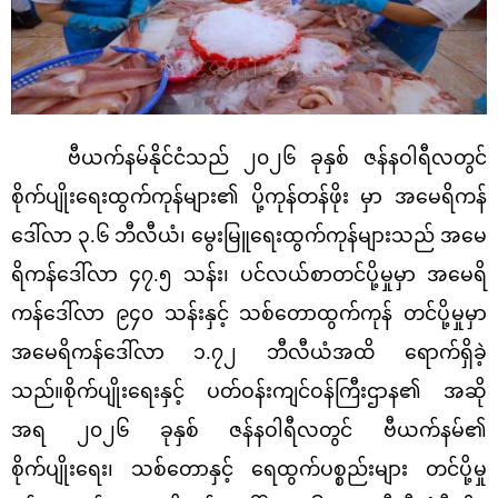
ဗီယက်နမ်နိုင်ငံသည် ၂၀၂၆ ခုနှစ် ဇန်နဝါရီလတွင်
စိုက်ပျိုးရေးထွက်ကုန်များ၏ ပို့ကုန်တန်ဖိုး မှာ အမေရိကန်
ဒေါ်လာ ၃.၆ ဘီလီယံ၊ မွေးမြူရေးထွက်ကုန်များသည် အမေ
ရိကန်ဒေါ်လာ ၄၇.၅ သန်း၊ ပင်လယ်စာတင်ပို့မှုမှာ အမေရိ
ကန်ဒေါ်လာ ၉၄၀ သန်းနှင့် သစ်တောထွက်ကုန် တင်ပို့မှုမှာ
အမေရိကန်ဒေါ်လာ ၁.၇၂ ဘီလီယံအထိ ရောက်ရှိခဲ့
သည်။
စိုက်ပျိုးရေးနှင့် ပတ်ဝန်းကျင်ဝန်ကြီးဌာန၏ အဆို
အရ ၂၀၂၆ ခုနှစ် ဇန်နဝါရီလတွင် ဗီယက်နမ်၏
စိုက်ပျိုးရေး၊ သစ်တောနှင့် ရေထွက်ပစ္စည်းများ တင်ပို့မှု