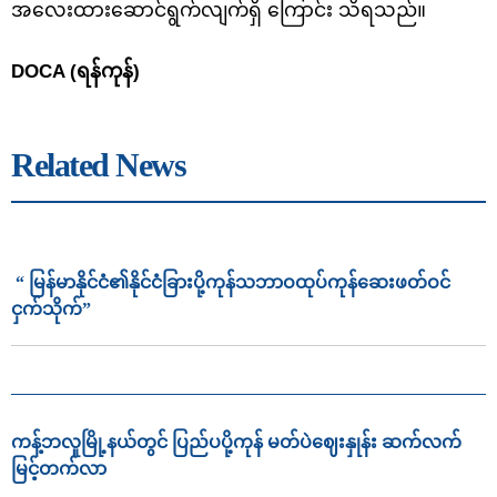
အလေးထား‌ဆောင်ရွက်လျက်ရှိ ကြောင်း သိရသည်။
DOCA (ရန်ကုန်)
Related News
“ မြန်မာနိုင်ငံ၏နိုင်ငံခြားပို့ကုန်သဘာဝထုပ်ကုန်ဆေးဖတ်ဝင်
ငှက်သိုက်”
ကန့်ဘလူမြို့နယ်တွင် ပြည်ပပို့ကုန် မတ်ပဲဈေးနှုန်း ဆက်လက်
မြင့်တက်လာ