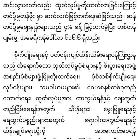
ဆင်းသွားသော်လည်း ထုတ်လုပ်မှုတိုးတက်လာခြင်းကြောင့်
တင်ပို့မှုတန်ဖိုး မှာ ဆက်လက်မြင့်တက်နေဆဲဖြစ်သည်။ ဆန်
တင်ပို့မှုဈေးနှုန်းများသည် ၄% ခန့် မြင့်တက်ခဲ့ပြီး တစ်တန်
ပျမ်းမျှ အမေရိကန်ဒေါ်လာ ၆၁၆.၆ ရှိသည်။
စိုက်ပျိုးရေးနှင့် ပတ်ဝန်းကျင်ထိန်းသိမ်းရေးဝန်ကြီးဌာန
သည် ထိရောက်သော ထုတ်လုပ်မှုပုံစံများနှင့် စီးပွားရေးအဖွဲ့
အစည်းပုံစံများဖွံ့ဖြိုးတိုးတက်ရေး၊ ပုံစံသစ်စိုက်ပျိုးရေး
လုပ်ငန်းများ၊ သမဝါယမများ၏ ဂေဟစနစ်တစ်ခုတည်
ဆောက်ရေး၊ ထုတ်လုပ်မှုအား ကာကွယ်ရန်နှင့် ဈေးကွက်
တည်ငြိမ်စေရန်အတွက် သီးနှံများ၊ မွေးမြူရေးနှင့်
ရေထွက်ပစ္စည်းများအတွက် ရောဂါကာကွယ်ရေးနှင့်
ထိန်းချုပ်ရေးတို့ကို အားကောင်းစေရန်