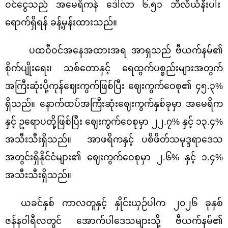
ဝင်ငွေသည် အမေရိကန် ဒေါ်လာ ၆.၅၁ ဘီလီယံနီးပါး
ရောက်ရှိရန် ခန့်မှန်းထားသည်။
ပထဝီဝင်အနေအထားအရ အာရှသည် ဗီယက်နမ်၏
စိုက်ပျိုးရေး၊ သစ်တောနှင့် ရေထွက်ပစ္စည်းများအတွက်
အကြီးဆုံးပို့ကုန်ဈေးကွက်ဖြစ်ပြီး ဈေးကွက်ဝေစု၏ ၄၅.၃%
ရှိသည်။ နောက်ထပ်အကြီးဆုံးဈေးကွက်နှစ်ခုမှာ အမေရိက
နှင့် ဥရောပတို့ဖြစ်ပြီး ဈေးကွက်ဝေစုမှာ ၂၂.၇% နှင့် ၁၃.၄%
အသီးသီးရှိသည်။ အာဖရိကနှင့် ပစိဖိတ်သမုဒ္ဒရာဒေသ
အတွင်းရှိနိုင်ငံများ၏ ဈေးကွက်ဝေစုမှာ ၂.၆% နှင့် ၁.၄%
အသီးသီးရှိသည်။
ယခင်နှစ် ကာလတူနှင့် နှိုင်းယှဉ်ပါက ၂၀၂၆ ခုနှစ်
ဇန်နဝါရီလတွင် အောက်ပါဒေသများသို့ ဗီယက်နမ်၏