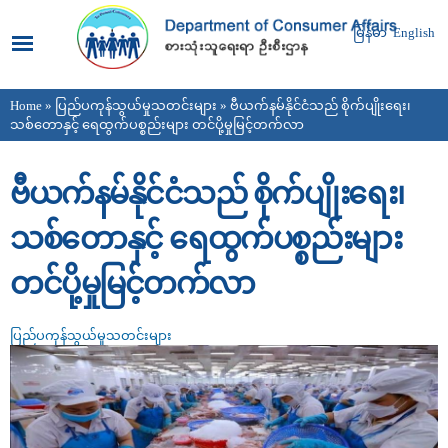
Skip to
main
မြန်မာ
English
content
Home
»
ပြည်ပကုန်သွယ်မှုသတင်းများ
» ဗီယက်နမ်နိုင်ငံသည် စိုက်ပျိုးရေး၊
You are here
သစ်တောနှင့် ရေထွက်ပစ္စည်းများ တင်ပို့မှုမြင့်တက်လာ
ဗီယက်နမ်နိုင်ငံသည် စိုက်ပျိုးရေး၊
သစ်တောနှင့် ရေထွက်ပစ္စည်းများ
တင်ပို့မှုမြင့်တက်လာ
ပြည်ပကုန်သွယ်မှုသတင်းများ