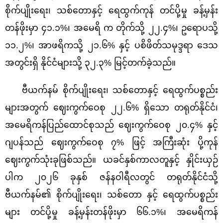
စိုက်ပျိုးရေး၊ သစ်တောနှင့် ရေထွက်ကုန် တင်ပို့မှု ခန့်မှန်း
တန်ဖိုးမှာ ၄၁.၁%၊ အမေရိ က တိုက်သို့ ၂၂.၄%၊ ဥရောပသို့
၁၁.၂%၊ အာဖရိကသို့ ၂၁.၆% နှင့် ပစိဖိတ်သမုဒ္ဒရာ ဒေသ
အတွင်းရှိ နိုင်ငံများသို့ ၃၂.၃% မြင့်တက်ခဲ့သည်။
ဗီယက်နမ် စိုက်ပျိုးရေး၊ သစ်တောနှင့် ရေထွက်ပစ္စည်း
များအတွက် ဈေးကွက်ဝေစု ၂၂.၆% ရှိသော တရုတ်နိုင်ငံ၊
အမေရိကန်ပြည်ထောင်စုသည် ဈေးကွက်ဝေစု ၂၀.၄% နှင့်
ဂျပန်သည် ဈေးကွက်ဝေစု ၇% ဖြင့် အကြီးဆုံး ပို့ကုန်
ဈေးကွက်သုံးခုဖြစ်သည်။ ယခင်နှစ်ကာလတူနှင့် နှိုင်းယှဉ်
ပါက ၂၀၂၆ ခုနှစ် ဇန်နဝါရီလတွင် တရုတ်နိုင်ငံသို့
ဗီယက်နမ်၏ စိုက်ပျိုးရေး၊ သစ်တော နှင့် ရေထွက်ပစ္စည်း
များ တင်ပို့မှု ခန့်မှန်းတန်ဖိုးမှာ ၆၆.၁%၊ အမေရိကန်