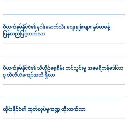
ဗီယက်နမ်နိုင်ငံ၏ နဂါးမောက်သီး စျေးနှုန်းများ နှစ်ဆခန့်
ပြန်လည်မြင့်တက်လာ
ဗီယက်နမ်နိုင်ငံ၏ သီဟိုဠ်စေ့စိမ်း တင်သွင်းမှု အမေရိကန်ဒေါ်လာ
၃ ဘီလီယံကျော်အထိ ရှိလာ
ထိုင်းနိုင်ငံ၏ ထုတ်လုပ်မှုကဏ္ဍ တိုးတက်လာ