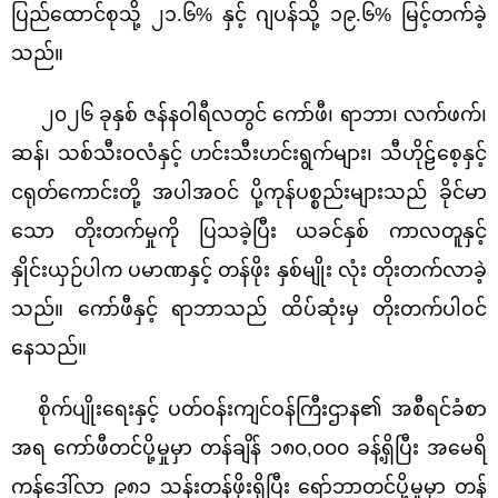
ပြည်ထောင်စုသို့ ၂၁.၆% နှင့် ဂျပန်သို့ ၁၉.၆% မြင့်တက်ခဲ့
သည်။
၂၀၂၆ ခုနှစ် ဇန်နဝါရီလတွင် ကော်ဖီ၊ ရာဘာ၊ လက်ဖက်၊
ဆန်၊ သစ်သီးဝလံနှင့် ဟင်းသီးဟင်းရွက်များ၊ သီဟိုဠ်စေ့နှင့်
ငရုတ်ကောင်းတို့ အပါအဝင် ပို့ကုန်ပစ္စည်းများသည် ခိုင်မာ
သော တိုးတက်မှုကို ပြသခဲ့ပြီး ယခင်နှစ် ကာလတူနှင့်
နှိုင်းယှဉ်ပါက ပမာဏနှင့် တန်ဖိုး နှစ်မျိုး လုံး တိုးတက်လာခဲ့
သည်။ ကော်ဖီနှင့် ရာဘာသည် ထိပ်ဆုံးမှ တိုးတက်ပါဝင်
နေသည်။
စိုက်ပျိုးရေးနှင့် ပတ်ဝန်းကျင်ဝန်ကြီးဌာန၏ အစီရင်ခံစာ
အရ ကော်ဖီတင်ပို့မှုမှာ တန်ချိန် ၁၈၀,၀၀၀ ခန့်ရှိပြီး အမေရိ
ကန်ဒေါ်လာ ၉၈၁ သန်းတန်ဖိုးရှိပြီး ရော်ဘာတင်ပို့မှုမှာ တန်