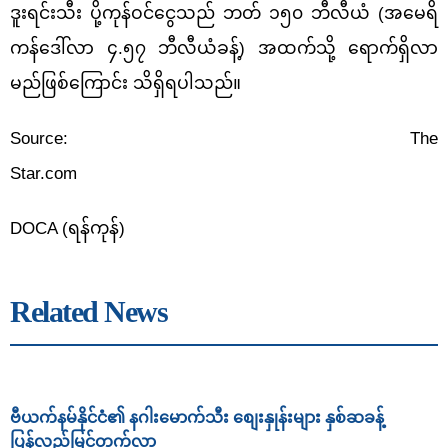
ဒူးရင်းသီး ပို့ကုန်ဝင်ငွေသည် ဘတ် ၁၅၀ ဘီလီယံ (အမေရိ
ကန်ဒေါ်လာ ၄.၅၇ ဘီလီယံခန့်) အထက်သို့ ရောက်ရှိလာ
မည်ဖြစ်ကြောင်း သိရှိရပါသည်။
Source: The
Star.com
DOCA (ရန်ကုန်)
Related News
ဗီယက်နမ်နိုင်ငံ၏ နဂါးမောက်သီး စျေးနှုန်းများ နှစ်ဆခန့်
ပြန်လည်မြင့်တက်လာ