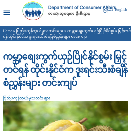
Skip to
main
မြန်မာ
English
content
Home
»
ပြည်ပကုန်သွယ်မှုသတင်းများ
» ကမ္ဘာ့စျေးကွက်ယှဉ်ပြိုင်နိုင်စွမ်း မြှင့်တင်
You are here
ရန် ထိုင်းနိုင်ငံက ဒူးရင်းသီးစံချိန်စံညွှန်းများ တင်းကျပ်
ကမ္ဘာ့စျေးကွက်ယှဉ်ပြိုင်နိုင်စွမ်း မြှင့်
တင်ရန် ထိုင်းနိုင်ငံက ဒူးရင်းသီးစံချိန်
စံညွှန်းများ တင်းကျပ်
ပြည်ပကုန်သွယ်မှုသတင်းများ