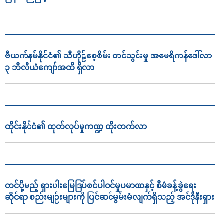
ဗီယက်နမ်နိုင်ငံ၏ သီဟိုဠ်စေ့စိမ်း တင်သွင်းမှု အမေရိကန်ဒေါ်လာ
၃ ဘီလီယံကျော်အထိ ရှိလာ
ထိုင်းနိုင်ငံ၏ ထုတ်လုပ်မှုကဏ္ဍ တိုးတက်လာ
တင်ပို့မည့် ရှားပါးမြေဒြပ်စင်ပါဝင်မှုပမာဏနှင့် စီမံခန့်ခွဲရေး
ဆိုင်ရာ စည်းမျဉ်းများကို ပြင်ဆင်မွမ်းမံလျက်ရှိသည့် အင်ဒိုနီးရှား