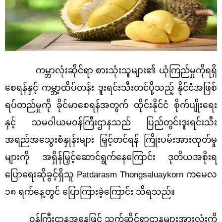
ကမ္ဘာလုံးဆိုင်ရာ စားသုံးသူများ၏ ယုံကြည်မှုကိုရရှိ
စေရန်နှင့် ကမ္ဘာ့ထိပ်တန်း ဒူးရင်းသီးတင်ပို့သည့် နိုင်ငံအဖြစ်
ရပ်တည်မှုကို ခိုင်မာစေရန်အတွက် ထိုင်းနိုင်ငံ စိုက်ပျိုးရေး
နှင့် သမဝါယမဝန်ကြီးဌာနသည် ပြည်တွင်းဒူးရင်းသီး
အရည်အသွေးစံနှုန်းများ မြှင့်တင်ရန် ကြိုးပမ်းအားထုတ်မှု
များကို အရှိန်မြှင့်ဆောင်ရွက်နေကြောင်း ဒုတိယအစိုးရ
ပြောရေးဆိုခွင့်ရှိသူ Patdarasm Thongsaluaykorn ကမေလ
၁၈ ရက်နေ့တွင် ပြောကြားခဲ့ကြောင်း သိရသည်။
ဝန်ကြီးဌာနအနေဖြင့် သက်ဆိုင်ရာဌာနများအားလုံးကို