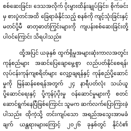
စစ်ဆေးခြင်း၊ ဒေသအလိုက် ပိုးမွှားထိန်းချုပ်ခြင်း၊ စိုက်ခင်း
မှ စားပွဲတင်အထိ ခြေရာခံနိုင်သည့် စနစ်ကို ကျင့်သုံးခြင်းနှင့်
မတင်ပို့မီ ဓာတုဓာတ်ကြွင်းများကို ကျပန်းစစ်ဆေးခြင်းတို့
ပါဝင်ကြောင်း သိရပါသည်။
ထို့အပြင် ယခုနှစ် ထွက်ရှိမှုအများဆုံးကာလအတွင်း
ကုန်စည်များ အဆင်ပြေချောမွေ့စွာ လည်ပတ်နိုင်စေရန်၊
လုပ်ငန်းကုန်ကျစရိတ်များ လျှော့ချရန်နှင့် ကုန်စည်ပို့ဆောင်
မှုကို မြန်ဆန်စေရန်အတွက် ၂၄ နာရီပတ်လုံး သယ်ယူ
ပို့ဆောင်ရေးနှင့် ပို့ကုန်ပံ့ပိုးမှု ဝန်ဆောင်မှုများကို စတင်
ဆောင်ရွက်နေပြီဖြစ်ကြောင်း သူမက ဆက်လက်ပြောကြားခဲ့
ပါသည်။ ထိုကဲ့သို့ တင်းကျပ်သော အရည်အသွေးအာမခံ
ချက် ယန္တရားများကြောင့် ၂၀၂၆ ခုနှစ်တွင် နိုင်ငံ၏