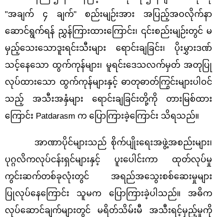
"အချက် ၄ ချက်" စည်းမျဉ်းအား အပြည့်အဝလိုက်နာ
ဆောင်ရွက်ရန် ညွှန်ကြားထားကြောင်း၊ ၎င်းစည်းမျဉ်းတွင် မ
မှည့်သေးသောဒူးရင်းသီးများ ရောင်းချခြင်း၊ ပိုးမွှားဒဏ်
သင့်နေသော ထွက်ကုန်များ၊ မူရင်းဒေသလက်မှတ် အတုပြု
လုပ်ထားသော ထွက်ကုန်များနှင့် ဓာတုဓာတ်ကြွင်းများပါဝင်
သည့် အသီးအနှံများ ရောင်းချခြင်းတို့ကို တားမြစ်ထား
ကြောင်း Patdarasm က ပြောကြားခဲ့ကြောင်း သိရသည်။
အာဏာပိုင်များသည် စိုက်ပျိုးရေးအဖွဲ့အစည်းများ၊
ပုဂ္ဂလိကလုပ်ငန်းရှင်များနှင့် ပူးပေါင်းကာ ထုတ်လုပ်မှု
ကွင်းဆက်တစ်ခုလုံးတွင် အရည်အသွေးစစ်ဆေးမှုများ
ပြုလုပ်နေကြောင်း သူမက ပြောကြားခဲ့ပါသည်။ အဓိက
လုပ်ဆောင်ချက်များတွင် မရိတ်သိမ်းမီ အသီးရင့်မှည့်မှုကို