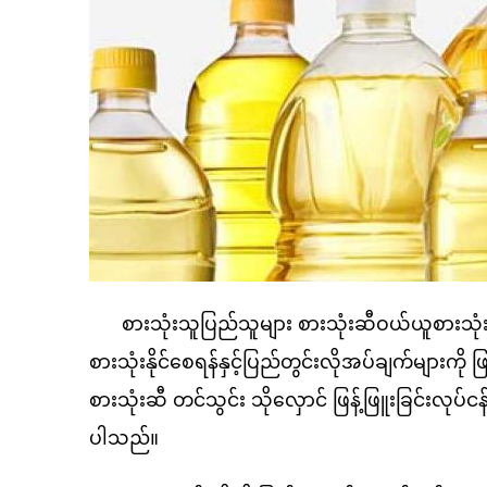
စားသုံးသူပြည်သူများ စားသုံးဆီဝယ်ယူစားသုံးရာ
စားသုံးနိုင်စေရန်နှင့်ပြည်တွင်းလိုအပ်ချက်များကို 
စားသုံးဆီ တင်သွင်း သိုလှောင် ဖြန့်ဖြူးခြင်းလု
ပါသည်။