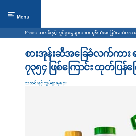
Menu
Home
»
သတင်းနှင့် လှုပ်ရှားမှုများ
» စားအုန်းဆီအခြေခံလက်ကား ရည်
You are here
စားအုန်းဆီအခြေခံလက်ကား ရည
၇၃၅၄ ဖြစ်ကြောင်း ထုတ်ပြန်
သတင်းနှင့် လှုပ်ရှားမှုများ