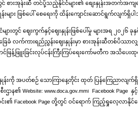
ားအုန်းဆီ တင်ပို့သည့်နိုင်ငံများ၏ စျေးနှုန်းအတက်အကျပ
န်းများ ဖြစ်ပေါ် စေရေးကို ထိန်းကျောင်းဆောင်ရွက်လျက်ရှိပ
းတွင် ဈေးကွက်နှင့်ဈေးနှုန်းဖြစ်ပေါ်မှု များအရ ၂၀၂၆ ခုနှစ
ြေခံ
လက်ကားရည်ညွှန်းဈေးနှုန်းမှာ စားအုန်းဆီတစ်ပိဿာလျှင
ောင်ဖြန့်ဖြူးခြင်းလုပ်ငန်းကြီးကြပ်ရေးကော်မတီက အသိပေးထု
းကို အပတ်စဉ် သောကြာနေ့တိုင်း ထုတ် ပြန်ကြေညာလျက်ရှိပ
းစီးဌာန၏ Website: www.doca.gov.mm၊ Facebook Page နှင့်
အသင်း၏ Facebook Page တို့တွင် ဝင်ရောက် ကြည့်ရှုလေ့လာနိုင်