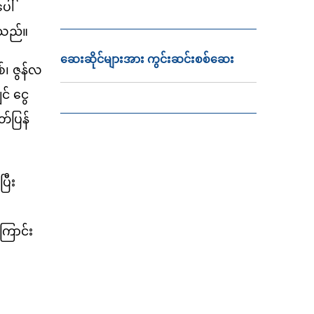
ေါ်
ါသည်။
ဆေးဆိုင်များအား ကွင်းဆင်းစစ်ဆေး
်၊ ဇွန်လ
် ငွေ
တ်ပြန်
ြီး
ကြောင်း