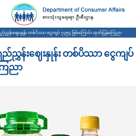
Skip to
main
content
ညွှန်းဈေးနှုန်း တစ်ပိဿာ ငွေကျပ် ၇၃၅၄ ဖြစ်ကြောင်း ထုတ်ပြန်ကြေညာ
်ညွှန်းဈေးနှုန်း တစ်ပိဿာ ငွေကျပ်
ကြေညာ