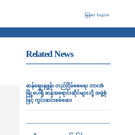
မြန်မာ
English
Related News
ဆန်ဈေးနှုူန်း တည်ငြိမ်စေရေး ဘားအံ
မြို့ပေါ်ရှိ ဆန်အရောင်းဆိုင်များသို့ အဖွဲ့စုံ
ဖြင့် ကွင်းဆင်းစစ်ဆေး