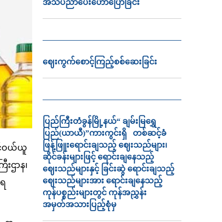
အသိပညာ‌ပေး‌ဟောပြောခြင်း
ဈေးကွက်စောင့်ကြည့်စစ်ဆေးခြင်း
ပြည်ကြီးတံခွန်မြို့နယ်“ ချမ်းမြရွှေ
ပြည်(ယာယီ)”ကားကွင်းရှိ တစ်ဆင့်ခံ
ဖြန့်ဖြူးရောင်းချသည့် ဈေးသည်များ၊
့်ဝယ်ယူ
ဆိုင်ခန်းများဖြင့် ရောင်းချနေသည့်
ကြီးဌာန၊
ဈေးသည်များနှင့် ခြင်းဆွဲ ရောင်းချသည့်
ဈေးသည်များအား ရောင်းချနေသည့်
ိရ
ကုန်ပစ္စည်းများတွင် ကုန်အညွှန်း
အမှတ်အသားပြည့်စုံမှ