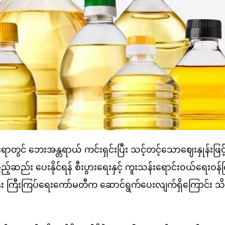
တွင် ဘေးအန္တရာယ် ကင်းရှင်းပြီး သင့်တင့်သောဈေးနှုန်းဖြင
ဖြည့်ဆည်း ပေးနိုင်ရန် စီးပွားရေးနှင့် ကူးသန်းရောင်းဝယ်ရေးဝန်
ပ်ငန်း ကြီးကြပ်ရေးကော်မတီက ဆောင်ရွက်ပေးလျက်ရှိကြောင်း သ