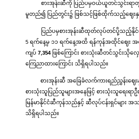
စားအုန်းဆီကို ပြည်ပမှဝယ်ယူတင်သွင်းရာတွင် စ
မူတည်၍ ပြည်တွင်း၌ ဖြစ်သင့်ဖြစ်ထိုက်သည့်ဈေးနှု
ပြည်ပမှစားအုန်းဆီထုတ်လုပ်တင်ပို့သည့်နိုင်ငံမျာ
5 ရက်နေ့မှ ၁၁ ရက်နေ့အထိ ရန်ကုန်အထိုင်ဈေး
အခ
ကျပ်
7,354
ဖြစ်ကြောင်း စားသုံးဆီတင်သွင်းသိုလှ
ကြေညာထားကြောင်း သိရှိရပါ​သည်။
စားအုန်းဆီ အခြေခံလက်ကားရည်ညွှန်းဈေးနှုန်
စားသုံးသူပြည်သူများအနေဖြင့် စားသုံးသူရေးရာဦ
မြန်မာနိုင်ငံဆီကုန်သည်နှင့် ဆီလုပ်ငန်းရှင်များ 
သိရှိရပါသည်။