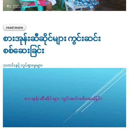
read more
about ဇလွန်မြို့နယ် ကုန်စုံဆိုင်လုပ်ငန်းရှင်များအား စားသုံးသူ
ကာကွယ်ရေး အသိပညာပေးဟောပြောခြင်း
စားအုန်းဆီဆိုင်များ ကွင်းဆင်း
စစ်ဆေးခြင်း
သတင်းနှင့် လှုပ်ရှားမှုများ