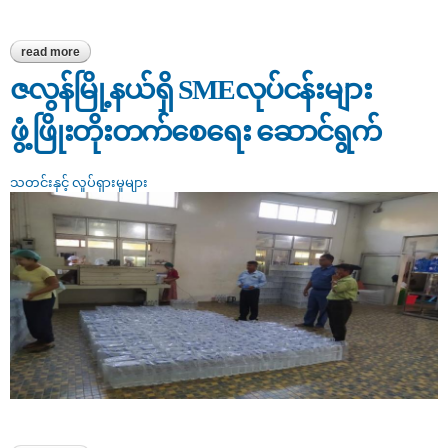
read more
about စားအုန်းဆီဆိုင်များ ကွင်းဆင်းစစ်ဆေးခြင်း
ဇလွန်မြို့နယ်ရှိ SMEလုပ်ငန်းများ
ဖွံ့ဖြိုးတိုးတက်စေရေး ဆောင်ရွက်
သတင်းနှင့် လှုပ်ရှားမှုများ