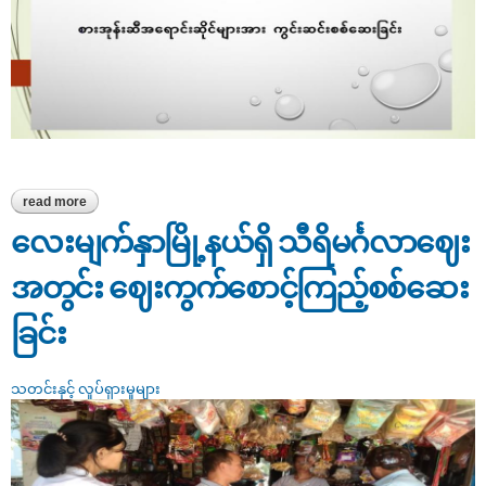
read more
about စားအုန်းဆီရောင်းချသော ဆီဆိုင်များအား စစ်ဆေးခြင်း
လေးမျက်နှာမြို့နယ်ရှိ သီရိမင်္ဂလာဈေး
အတွင်း ဈေးကွက်စောင့်ကြည့်စစ်ဆေး
ခြင်း
သတင်းနှင့် လှုပ်ရှားမှုများ