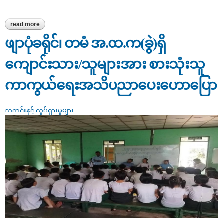
read more
about ဘိုကလေးမြို့၊ ပြန်ကြားရေးနှင့်ပြည်သူ့ဆက်ဆံရေးဦးစီးဌာနတွင်
စားသုံးသူကာကွယ်ရေးအသိပညာပေး talk show ပြုလုပ်ခဲ့မှုသတင်း
ဖျာပုံခရိုင်၊ တမံ အ.ထ.က(ခွဲ)ရှိ
ကျောင်းသား/သူများအား စားသုံးသူ
ကာကွယ်ရေးအသိပညာပေးဟောပြော
သတင်းနှင့် လှုပ်ရှားမှုများ