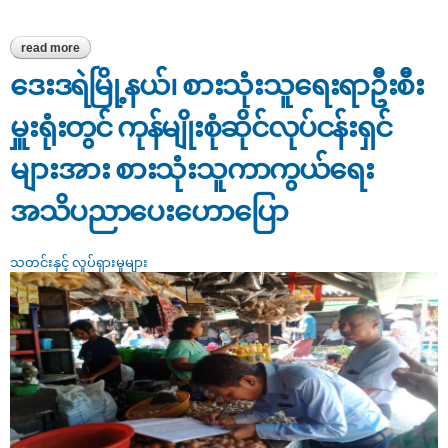
read more
about ဖျာပုံခရိုင်၊ တမံ အ.ထ.က(ခွဲ)ရှိ ကျောင်းသား/သူများအား
စားသုံးသူကာကွယ်ရေးအသိပညာပေးဟောပြော
ဒေးဒရဲမြို့နယ်၊ စားသုံးသူရေးရာဦးစီး
မှူးရုံးတွင် ကုန်မျိုးစုံဆိုင်လုပ်ငန်းရှင်
များအား စားသုံးသူကာကွယ်ရေး
အသိပညာပေးဟောပြော
သတင်းနှင့် လှုပ်ရှားမှုများ