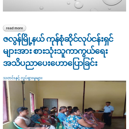
read more
about စားအုန်းဆီအရောင်းဆိုင်များအား ကွင်းဆင်းစစ်ဆေးခြင်း
ဇလွန်မြို့နယ် ကုန်စုံဆိုင်လုပ်ငန်းရှင်
များအား စားသုံးသူကာကွယ်ရေး
အသိပညာပေးဟောပြောခြင်း
သတင်းနှင့် လှုပ်ရှားမှုများ