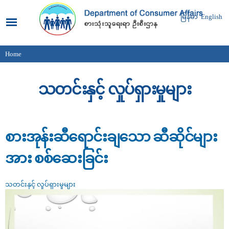
Skip to
main
မြန်မာ
English
content
Home
You are here
သတင်းနှင့် လှုပ်ရှားမှုများ
စားအုန်းဆီရောင်းချသော ဆီဆိုင်များ
အား စစ်ဆေးခြင်း
သတင်းနှင့် လှုပ်ရှားမှုများ