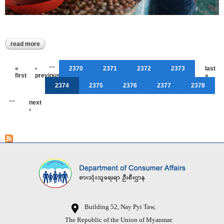
read more
about ဒေးဒရဲမြို့နယ်၊ စားသုံးသူရေးရာဦးစီးမှူးရုံးတွင် ကုန်မျိုးစုံဆိုင်
လုပ်ငန်းရှင်များအား စားသုံးသူကာကွယ်ရေးအသိပညာပေးဟောပြော
Pages
…
«
‹
2370
2371
2372
2373
last
first
previous
»
2374
2375
2376
2377
2378
…
next
›
Building 52, Nay Pyi Taw,
The Republic of the Union of Myanmar.