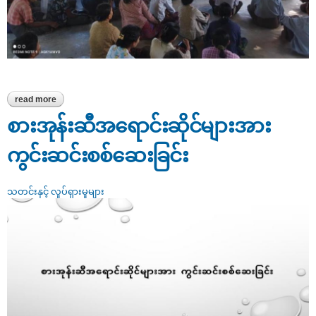
read more
about လေးမျက်နှာမြို့နယ် စားသုံးသူအသိပညာပေး ဟောပြောပွဲပြုလုပ်
စားအုန်းဆီအရောင်းဆိုင်များအား
ကွင်းဆင်းစစ်ဆေးခြင်း
သတင်းနှင့် လှုပ်ရှားမှုများ