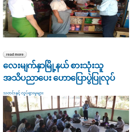
read more
about လေးမျက်နှာမြို့နယ်ရှိ သီရိမင်္ဂလာဈေးအတွင်း ဈေးကွက်စောင့်
ကြည့်စစ်ဆေးခြင်း
လေးမျက်နှာမြို့နယ် စားသုံးသူ
အသိပညာပေး ဟောပြောပွဲပြုလုပ်
သတင်းနှင့် လှုပ်ရှားမှုများ