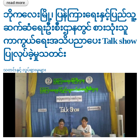
read more
about ဇလွန်မြို့နယ်ရှိ smeလုပ်ငန်းများ ဖွံ့ဖြိုးတိုးတက်စေရေး
ဆောင်ရွက်
ဘိုကလေးမြို့၊ ပြန်ကြားရေးနှင့်ပြည်သူ့
ဆက်ဆံရေးဦးစီးဌာနတွင် စားသုံးသူ
ကာကွယ်ရေးအသိပညာပေး Talk show
ပြုလုပ်ခဲ့မှုသတင်း
သတင်းနှင့် လှုပ်ရှားမှုများ