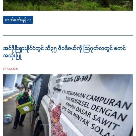
ဆက်ဖတ်ရန် >>
အင်ဒိုနီးရှားနိုင်ငံတွင် ဘီ၃၅ ဇီဝဒီဇယ်ကို ဩဂုတ်လတွင် စတင်
အသုံးပြု
07 Aug 2023