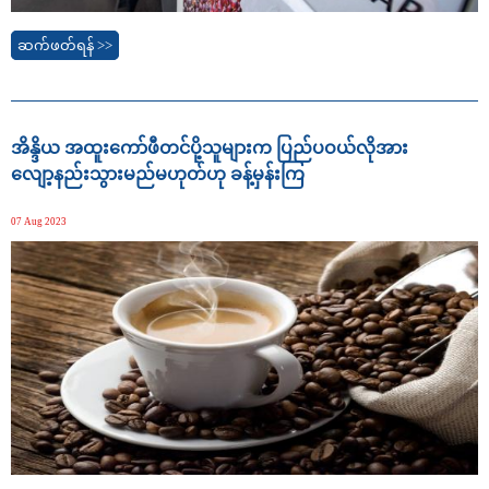
ဆက်ဖတ်ရန် >>
အိန္ဒိယ အထူးကော်ဖီတင်ပို့သူများက ပြည်ပဝယ်လိုအား
လျော့နည်းသွားမည်မဟုတ်ဟု ခန့်မှန်းကြ
07 Aug 2023