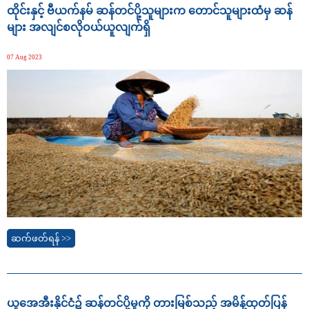
ထိုင်းနှင့် ဗီယက်နမ် ဆန်တင်ပို့သူများက တောင်သူများထံမှ ဆန်
များ အလျင်စလိုဝယ်ယူလျက်ရှိ
07 Aug 2023
ဆက်ဖတ်ရန် >>
ယူအေအီးနိုင်ငံ၌ ဆန်တင်ပို့မှုကို တားမြစ်သည့် အမိန့်ထုတ်ပြန်