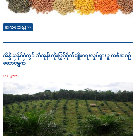
ဆက်ဖတ်ရန် >>
အိန္ဒိယနိုင်ငံတွင် ဆီအုန်းတိုးမြှင့်စိုက်ပျိုးရေးလှုပ်ရှားမှု အစီအစဉ်
ဆောင်ရွက်
07 Aug 2023