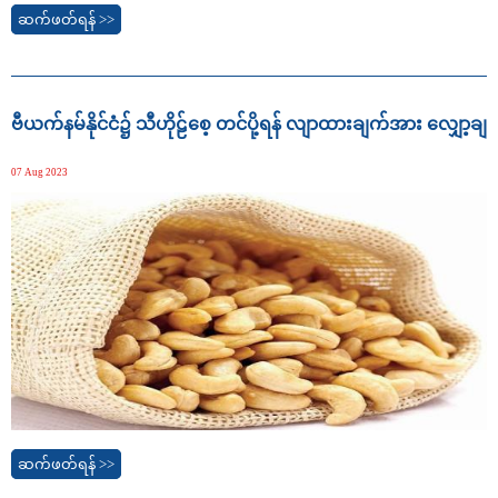
ဆက်ဖတ်ရန် >>
ဗီယက်နမ်နိုင်ငံ၌ သီဟိုဠ်စေ့ တင်ပို့ရန် လျာထားချက်အား လျှော့ချ
07 Aug 2023
ဆက်ဖတ်ရန် >>