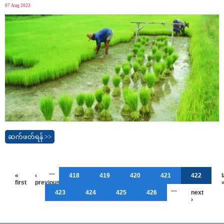
07 Aug 2023
ဆက်ဖတ်ရန် >>
…
«
‹
418
419
420
421
422
first
previous
…
423
424
425
426
next
›