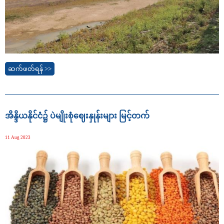
ဆက်ဖတ်ရန် >>
အိန္ဒိယနိုင်ငံ၌ ပဲမျိုးစုံဈေးနှုန်းများ မြင့်တက်
11 Aug 2023