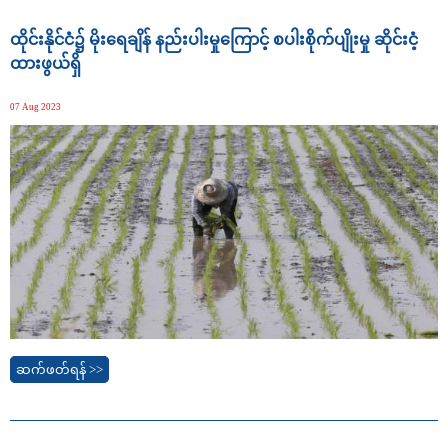
ထိုင်းနိုင်ငံ၌ မိုးရေချိန် နည်းပါးမှုကြောင့် စပါးစိုက်ပျိုးမှု ဆိုင်းငံ့
ထားဖွယ်ရှိ
07 Aug 2023
ဆက်ဖတ်ရန် >>