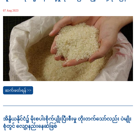
07 Aug 2023
ဆက်ဖတ်ရန် >>
အိန္ဒိယနိုင်ငံ၌ မိုးစပါးစိုက်ပျိုးပြီးစီးမှု တိုးတက်သော်လည်း ပဲမျိုး
စုံတွင် လျော့နည်းနေဆဲဖြစ်