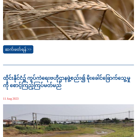
ဆက်ဖတ်ရန် >>
ထိုင်းနိုင်ငံ၌ ကွပ်ကဲရေးဗဟိုဌာနဖွဲ့စည်း၍ မိုးခေါင်ခြောက်သွေ့မှု
ကို စောင့်ကြည့်ကြပ်မတ်မည်
11 Aug 2023