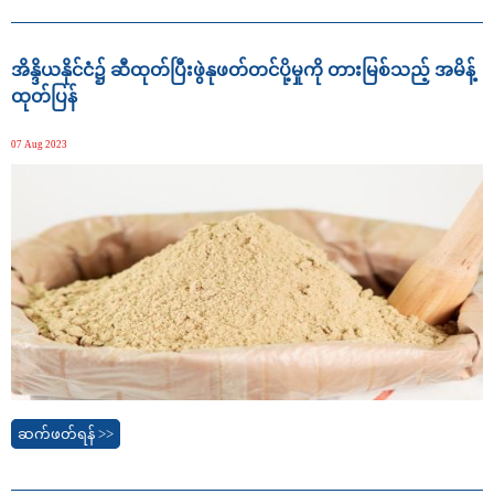
အိန္ဒိယနိုင်ငံ၌ ဆီထုတ်ပြီးဖွဲနုဖတ်တင်ပို့မှုကို တားမြစ်သည့် အမိန့်
ထုတ်ပြန်
07 Aug 2023
ဆက်ဖတ်ရန် >>