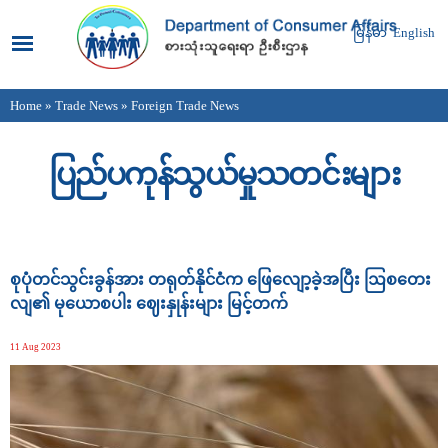
Skip to
main
မြန်မာ
English
content
Home
»
Trade News
» Foreign Trade News
You are here
ပြည်ပကုန်သွယ်မှုသတင်းများ
Pages
စုပုံတင်သွင်းခွန်အား တရုတ်နိုင်ငံက ဖြေလျော့ခဲ့အပြီး ဩစတေး
လျ၏ မုယောစပါး ဈေးနှုန်းများ မြင့်တက်
11 Aug 2023