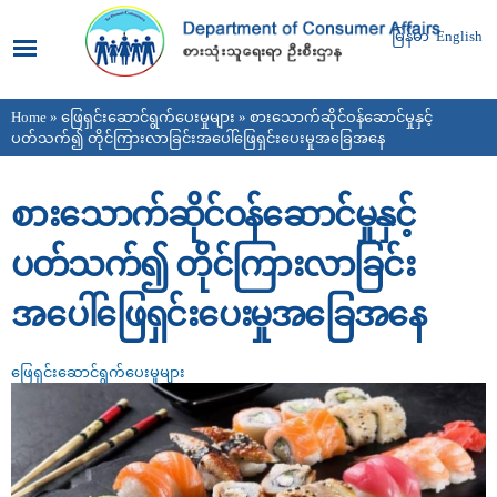
Skip to
main
မြန်မာ
English
content
Home
»
ဖြေရှင်းဆောင်ရွက်ပေးမှုများ
» စားသောက်ဆိုင်ဝန်ဆောင်မှုနှင့်
You are here
ပတ်သက်၍ တိုင်ကြားလာခြင်းအပေါ်ဖြေရှင်းပေးမှုအခြေအနေ
စားသောက်ဆိုင်ဝန်ဆောင်မှုနှင့်
ပတ်သက်၍ တိုင်ကြားလာခြင်း
အပေါ်ဖြေရှင်းပေးမှုအခြေအနေ
ဖြေရှင်းဆောင်ရွက်ပေးမှုများ