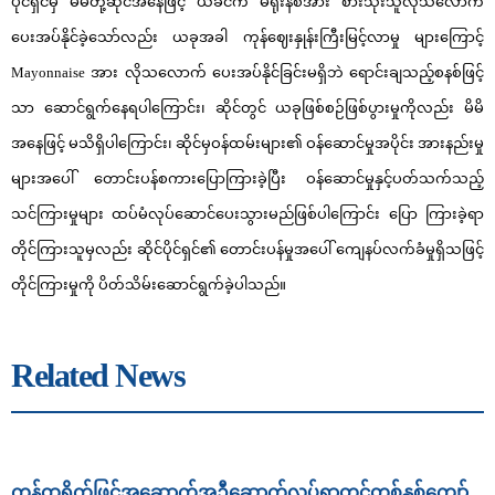
ပိုင်ရှင်မှ မိမိတို့ဆိုင်အနေဖြင့် ယခင်က မရိုးနစ်အား စားသုံးသူလိုသလောက်
ပေးအပ်နိုင်ခဲ့သော်လည်း ယခုအခါ ကုန်ဈေးနှုန်းကြီးမြင့်လာမှု များကြောင့်
Mayonnaise အား လိုသလောက် ပေးအပ်နိုင်ခြင်းမရှိဘဲ ရောင်းချသည့်စနစ်ဖြင့်
သာ ဆောင်ရွက်နေရပါကြောင်း၊ ဆိုင်တွင် ယခုဖြစ်စဉ်ဖြစ်ပွားမှုကိုလည်း မိမိ
အနေဖြင့် မသိရှိပါကြောင်း၊ ဆိုင်မှဝန်ထမ်းများ၏ ဝန်ဆောင်မှုအပိုင်း အားနည်းမှု
များအပေါ် တောင်းပန်စကားပြောကြားခဲ့ပြီး ဝန်ဆောင်မှုနှင့်ပတ်သက်သည့်
သင်ကြားမှုများ ထပ်မံလုပ်ဆောင်ပေးသွားမည်ဖြစ်ပါကြောင်း ပြော ကြားခဲ့ရာ
တိုင်ကြားသူမှလည်း ဆိုင်ပိုင်ရှင်၏ တောင်းပန်မှုအပေါ် ကျေနပ်လက်ခံမှုရှိသဖြင့်
တိုင်ကြားမှုကို ပိတ်သိမ်းဆောင်ရွက်ခဲ့ပါသည်။
Related News
ကန်ထရိုက်ဖြင့်အဆောက်အဦဆောက်လုပ်ရာတွင်တစ်နှစ်ကျော်