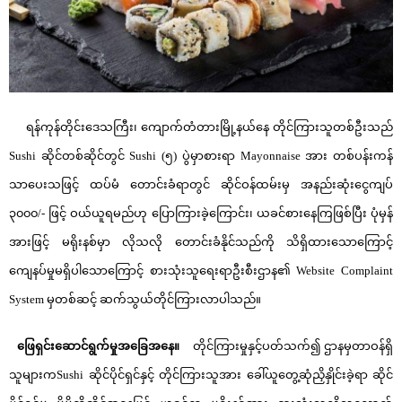
ရန်ကုန်တိုင်းဒေသကြီး၊ ကျောက်တံတားမြို့နယ်နေ တိုင်ကြားသူတစ်ဦးသည်
Sushi ဆိုင်တစ်ဆိုင်တွင် Sushi (၅) ပွဲမှာစားရာ Mayonnaise အား တစ်ပန်းကန်
သာပေးသဖြင့် ထပ်မံ တောင်းခံရာတွင် ဆိုင်ဝန်ထမ်းမှ အနည်းဆုံးငွေကျပ်
၃၀၀၀/- ဖြင့် ဝယ်ယူရမည်ဟု ပြောကြားခဲ့ကြောင်း၊ ယခင်စားနေကြဖြစ်ပြီး ပုံမှန်
အားဖြင့် မရိုးနစ်မှာ လိုသလို တောင်းခံနိုင်သည်ကို သိရှိထားသောကြောင့်
ကျေနပ်မှုမရှိပါသောကြောင့် စားသုံးသူရေးရာဦးစီးဌာန၏ Website Complaint
System မှတစ်ဆင့် ဆက်သွယ်တိုင်ကြားလာပါသည်။
ဖြေရှင်းဆောင်ရွက်မှုအခြေအနေ။
တိုင်ကြားမှုနှင့်ပတ်သက်၍ ဌာနမှတာဝန်ရှိ
သူများကSushi ဆိုင်ပိုင်ရှင်နှင့် တိုင်ကြားသူအား ခေါ်ယူတွေ့ဆုံညှိနှိုင်းခဲ့ရာ ဆိုင်