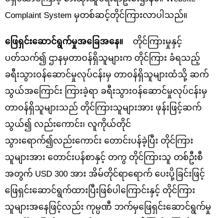
Complaint System မှတစ်ဆင့်တိုင်ကြားလာပါသည်။
ဖြေရှင်းဆောင်ရွက်မှုအခြေအနေ။
တိုင်ကြားမှုနှင့်
ပတ်သက်၍ ဌာနမှတာဝန်ရှိသူများက တိုင်ကြား ခံရသည့်
ခရီးသွားဝန်ဆောင်မှုလုပ်ငန်းမှ တာဝန်ရှိသူများထံသို့ ဆက်
သွယ်အကြောင်း ကြားခဲ့ရာ ခရီးသွားဝန်ဆောင်မှုလုပ်ငန်းမှ
တာဝန်ရှိသူများသည် တိုင်ကြားသူများအား ဖုန်းဖြင့်ဆက်
သွယ်၍ လည်းကောင်း၊ လူကိုယ်တိုင်
သွားရောက်၍လည်းကောင်း တောင်းပန်ခဲ့ပြီး တိုင်ကြား
သူများအား တောင်းပန်စာနှင့် တကွ တိုင်ကြားသူ တစ်ဦးစီ
အတွက် USD 300 အား အိမ်တိုင်ရာရောက် ပေးပို့ခြင်းဖြင့်
ဖြေရှင်းဆောင်ရွက်ထားပြီးဖြစ်ပါကြောင်းနှင့် တိုင်ကြား
သူများအနေဖြင့်လည်း ကုမ္ပဏီ ဘက်မှဖြေရှင်းဆောင်ရွက်မှု