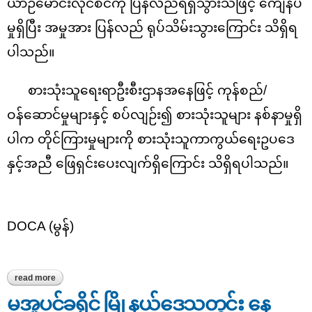
ယာဉ်မောင်းလိုင်စင်ကို ပြန်လည်ရရှိသွားသဖြင့် ကျေနပ်
မှုရှိပြီး အမှုအား ပြန်လည် ရုပ်သိမ်းသွားကြောင်း သိရှိရ
ပါသည်။
စားသုံးသူရေးရာဦးစီးဌာနအနေဖြင့် ကုန်စည်/
ဝန်ဆောင်မှုများနှင့် စပ်လျဉ်း၍ စားသုံးသူများ နစ်နာမှုရှိ
ပါက တိုင်ကြားမှုများကို စားသုံးသူကာကွယ်ရေးဥပဒေ
နှင့်အညီ ဖြေရှင်းပေးလျက်ရှိကြောင်း သိရှိရပါသည်။
DOCA (မွန်)
read more
about မော်လမြိုင်မြို့ရှိ မိုတယ်ဝန်ဆောင်မှုနှင့် ပတ်သက်၍ စားသုံးသူ
တိုင်ကြားမှုအား ညှိနှိုင်းဖြေရှင်း
မအူပင်ခရိုင် မြို့နယ်ဒေသတွင်း နေ