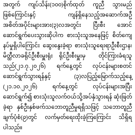
အတွက် ကျပ်သိန်း(၁၀၀)စိုက်ထုတ် ကူညီ သွားမည်
ဖြစ်ကြောင်းနှင့် ကျန်ရှိနေသည့်အဆောက်အဦ
အစိတ်အပိုင်းများအား(၃)လအတွင်း ပြီးစီး အောင်
ဆောင်ရွက်ပေးသွားဆိုပါက စားသုံးသူအနေဖြင့် စိတ်ကျေ
နပ်မှုရှိပါကြောင်း ဆွေးနွေးခဲ့ရာ စားသုံးသူရေးရာဦးစီးဌာန၊
မိတ္ထီလာခရိုင်ဦးစီးမှူးရုံး ရိုင်ဦးစီးမှူးမှ တိုင်ကြားခံရသူ
သည်(၂၁.၇.၂၀၂၆) ရက်နေ့တွင် လုပ်ငန်းများစတင်
ဆောင်ရွက်သွားရန်နှင့် (၃)လပြည့်မြောက်သည့်နေ့
(၂၁.၁၀.၂၀၂၆) ရက်နေ့တွင် လုပ်ငန်းများအပြီး
ဆောင်ရွက်၍ စားသုံးသူလက်ဝယ်သို့အပ်နှံသွားရန် ဆုံးဖြတ်
ခဲ့ရာ နှစ်ဦးနှစ်ဖက်သဘောတူညီမှုရရှိသဖြင့် သဘောတူညီ
ချက်ပုံစံ(၉)တွင် လက်မှတ်ရေးထိုးခဲ့ကြကြောင်း သိရှိရ
ပါသည်။