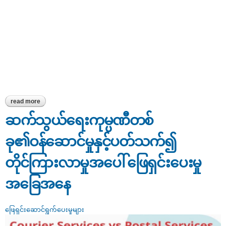
read more
about အင်တာနက်ဝန်ဆောင်မှုနှင့်ပတ်သက်၍ တိုင်ကြားလာမှုအပေါ် ဖြေ
ရှင်းပေးမှုအခြေအနေ
ဆက်သွယ်ရေးကုမ္ပဏီတစ်
ခု၏ဝန်ဆောင်မှုနှင့်ပတ်သက်၍
တိုင်ကြားလာမှုအပေါ် ဖြေရှင်းပေးမှု
အခြေအနေ
ဖြေရှင်းဆောင်ရွက်ပေးမှုများ