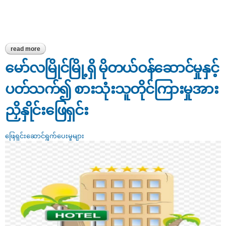
read more
about စစ်ကိုင်းတိုင်းဒေသကြီးတွင် တိုင်ကြားမှုနှင့် ပတ်သက်၍ ဖြေရှင်း
ဆောင်ရွက်ပေးမှုအခြေအနေ
မော်လမြိုင်မြို့ရှိ မိုတယ်ဝန်ဆောင်မှုနှင့်
ပတ်သက်၍ စားသုံးသူတိုင်ကြားမှုအား
ညှိနှိုင်းဖြေရှင်း
ဖြေရှင်းဆောင်ရွက်ပေးမှုများ