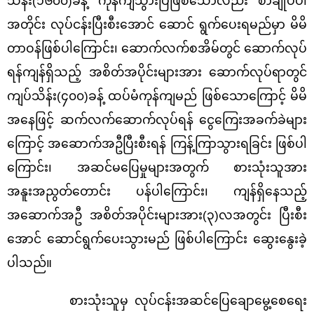
သိန်း(၁၆၀၀)ခန့် ကုန်ကျသွားပြီဖြစ်သော်လည်း စာချုပ်ပါ
အတိုင်း လုပ်ငန်းပြီးစီးအောင် ဆောင် ရွက်ပေးရမည်မှာ မိမိ
တာဝန်ဖြစ်ပါကြောင်း၊ ဆောက်လက်စအိမ်တွင် ဆောက်လုပ်
ရန်ကျန်ရှိသည့် အစိတ်အပိုင်းများအား ဆောက်လုပ်ရာတွင်
ကျပ်သိန်း(၄၀၀)ခန့် ထပ်မံကုန်ကျမည် ဖြစ်သောကြောင့် မိမိ
အနေဖြင့် ဆက်လက်ဆောက်လုပ်ရန် ငွေကြေးအခက်ခဲများ
ကြောင့် အဆောက်အဦပြီးစီးရန် ကြန့်ကြာသွားရခြင်း ဖြစ်ပါ
ကြောင်း၊ အဆင်မပြေမှုများအတွက် စားသုံးသူအား
အနူးအညွတ်တောင်း ပန်ပါကြောင်း၊ ကျန်ရှိနေသည့်
အဆောက်အဦ အစိတ်အပိုင်းများအား(၃)လအတွင်း ပြီးစီး
အောင် ဆောင်ရွက်ပေးသွားမည် ဖြစ်ပါကြောင်း ဆွေးနွေးခဲ့
ပါသည်။
စားသုံးသူမှ လုပ်ငန်းအဆင်ပြေချောမွေ့စေရေး