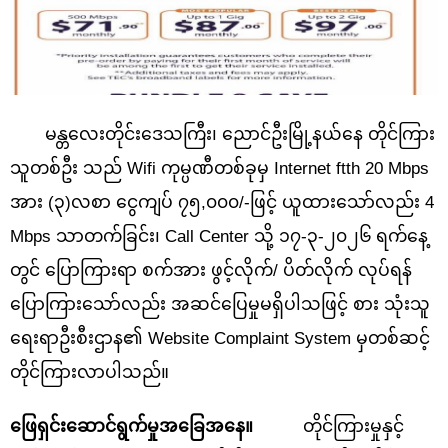
မန္တလေးတိုင်းဒေသကြီး၊ ညောင်ဦးမြို့နယ်နေ တိုင်ကြား
သူတစ်ဦး သည် Wifi ကုမ္ပဏီတစ်ခုမှ Internet ftth 20 Mbps
အား (၃)လစာ ငွေကျပ် ၇၅,၀၀၀/-ဖြင့် ယူထားသော်လည်း 4
Mbps သာတက်ခြင်း၊ Call Center သို့ ၁၇-၃-၂၀၂၆ ရက်နေ့
တွင် ပြောကြားရာ စက်အား ဖွင့်လိုက်/ ပိတ်လိုက် လုပ်ရန်
ပြောကြားသော်လည်း အဆင်ပြေမှုမရှိပါသဖြင့် စား သုံးသူ
ရေးရာဦးစီးဌာန၏ Website Complaint System မှတစ်ဆင့်
တိုင်ကြားလာပါသည်။
ဖြေရှင်းဆောင်ရွက်မှုအခြေအနေ။
တိုင်ကြားမှုနှင့်