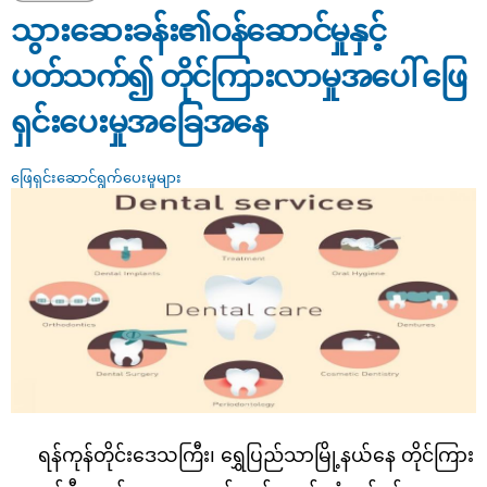
တိုင်ကြားလာမှုအပေါ် ဖြေရှင်းပေးမှုအခြေအနေ
သွားဆေးခန်း၏ဝန်ဆောင်မှုနှင့်
ပတ်သက်၍ တိုင်ကြားလာမှုအပေါ် ဖြေ
ရှင်းပေးမှုအခြေအနေ
ဖြေရှင်းဆောင်ရွက်ပေးမှုများ
ရန်ကုန်တိုင်းဒေသကြီး၊ ရွှေပြည်သာမြို့နယ်နေ တိုင်ကြား