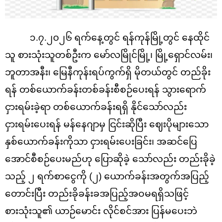
၁.၇.၂၀၂၆ ရက်နေ့တွင် ရန်ကုန်မြို့တွင် နေထိုင်
သူ စားသုံးသူတစ်ဦးက မော်လမြိုင်မြို့၊ မြို့ရှောင်လမ်း၊
ဘူတာအနီး၊ မြေနီကုန်းရပ်ကွက်ရှိ မိုတယ်တွင် တည်ခိုး
ရန် တစ်ယောက်ခန်းတစ်ခန်းစီစဉ်ပေးရန် သွားရောက်
ငှားရမ်းခဲ့ရာ တစ်ယောက်ခန်းရရှိ နိုင်သော်လည်း
ငှားရမ်းပေးရန် မန်နေဂျာမှ ငြင်းဆိုပြီး ဈေးပိုများသော
နှစ်ယောက်ခန်းကိုသာ ငှားရမ်းပေးခြင်း၊ အဆင်ပြေ
အောင်စီစဉ်ပေးမည်ဟု ပြောဆိုခဲ့ သော်လည်း တည်းခိုခဲ့
သည့် ၂ ရက်စာငွေကို (၂) ‌ယောက်ခန်းအတွက်အပြည့်
တောင်းပြီး တည်းခိုခန်းခအပြည့်အဝမရရှိသဖြင့်
စားသုံးသူ၏ ယာဉ်မောင်း လိုင်စင်အား ပြန်မပေးဘဲ