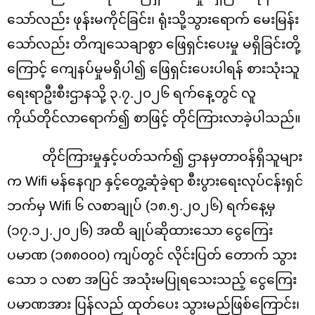
သော်လည်း ဖုန်းမကိုင်ခြင်း၊ ရုံးသို့သွားရောက် မေးမြန်း
သော်လည်း တိကျသေချာစွာ ဖြေရှင်းပေးမှု မရှိခြင်းတို့
ကြောင့် ကျေနပ်မှုမရှိပါ၍ ဖြေရှင်းပေးပါရန် စားသုံးသူ
ရေးရာဦးစီးဌာနသို့ ၃.၇.၂၀၂၆ ရက်နေ့တွင် လူ
ကိုယ်တိုင်လာရောက်၍ စာဖြင့် တိုင်ကြားလာခဲ့ပါသည်။
တိုင်ကြားမှုနှင့်ပတ်သက်၍ ဌာနမှတာဝန်ရှိသူများ
က Wifi မန်နေဂျာ နှင့်တွေ့ဆုံခဲ့ရာ စီးပွားရေးလုပ်ငန်းရှင်
ဘက်မှ Wifi ၆ လစာချုပ် (၁၈.၅.၂၀၂၆) ရက်နေ့မှ
(၁၇.၁၂.၂၀၂၆) အထိ ချုပ်ဆိုထားသော ငွေကြေး
ပမာဏ (၁၈၈၀၀၀) ကျပ်တွင် လိုင်းပြတ် တောက် သွား
သော ၁ လစာ အပြင် အသုံးမပြုရသေးသည့် ငွေကြေး
ပမာဏအား ပြန်လည် ထုတ်ပေး သွားမည်ဖြစ်ကြောင်း၊