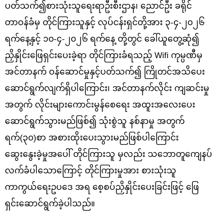
ပတ်သက်၍စားသုံးသူရေးရာဦးစီးဌာန၊ ညောင်ဦး ခရိုင်
တာဝန်ခံမှ တိုင်ကြားသူနှင့် လုပ်ငန်းရှင်တို့အား ၃-၄-၂၀၂၆
ရက်နေ့နှင့် ၁၀-၄-၂၀၂၆ ရက်နေ့ တို့တွင် ခေါ်ယူတွေ့ဆုံ၍
ညှိနှိုင်းဖြေရှင်းပေးခဲ့ရာ တိုင်ကြားခံရသည့် Wifi ကုမ္ပဏီမှ
အင်တာနက် ဝန်ဆောင်မှုနှင့်ပတ်သက်၍ ကြိုတင်အသိပေး
ဆောင်ရွက်လျက်ရှိပါကြောင်း၊ အင်တာနက်လိုင်း ကျဆင်းမှု
အတွက် လိုင်းများကောင်းမွန်စေရေး အထူးအလေးပေး
ဆောင်ရွက်သွားမည်ဖြစ်၍ သုံးစွဲသူ နစ်နာမှု အတွက်
ရက်(၃၀)စာ အစားထိုးပေးသွားမည်ဖြစ်ပါကြောင်း
ဆွေးနွေးခဲ့မှုအပေါ် တိုင်ကြားသူ မှလည်း သဘောတူကျေနပ်
လက်ခံပါသောကြောင့် တိုင်ကြားမှုအား စားသုံးသူ
ကာကွယ်ရေးဥပဒေ အရ စေ့စပ်ညှိနှိုင်းပေးခြင်းဖြင့် ဖြေ
ရှင်းဆောင်ရွက်ခဲ့ပါသည်။