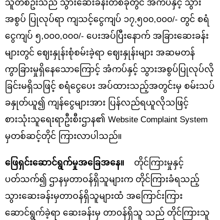
သူတစ်ဦးသည် သွားဆေးခန်းတစ်ခုတွင် အံကပ်နှင့် သွား
အစွပ် ပြုလုပ်ရာ ကျသင့်ငွေကျပ် ၁၇,၅၀၀,၀၀၀/- တွင် စရံ
ငွေကျပ် ၅,၀၀၀,၀၀၀/- ပေးအပ်ပြီးနောက် အခြားဆေးခန်း
များတွင် ဈေးနှုန်းစုံစမ်းခဲ့ရာ ဈေးနှုန်းများ အဆမတန်
ကွာခြားမှုရှိနေသောကြောင့် အံကပ်နှင့် သွားအစွပ်ပြုလုပ်လို
ခြင်းမရှိသဖြင့် စရံငွေပေး အပ်ထားသည့်အတွင်းမှ စမ်းသပ်
ခနှုတ်ယူ၍ ကျန်ငွေများအား ပြန်လည်ရယူလိုသဖြင့်
စားသုံးသူရေးရာဦးစီးဌာန၏ Website Complaint System
မှတစ်ဆင့်တိုင် ကြားလာပါသည်။
ဖြေရှင်းဆောင်ရွက်မှုအခြေအနေ။
တိုင်ကြားမှုနှင့်
ပတ်သက်၍ ဌာနမှတာဝန်ရှိသူများက တိုင်ကြားခံရသည့်
သွားဆေးခန်းမှတာဝန်ရှိသူများထံ အကြောင်းကြား
ဆောင်ရွက်ခဲ့ရာ ဆေးခန်းမှ တာဝန်ရှိသူ သည် တိုင်ကြားသူ