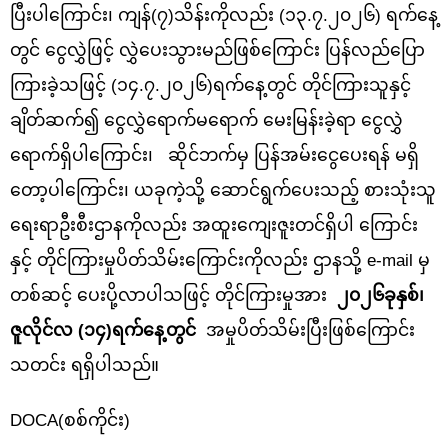
ပြီးပါကြောင်း၊ ကျန်(၇)သိန်းကိုလည်း (၁၃.၇.၂၀၂၆) ရက်နေ့
တွင် ငွေလွှဲဖြင့် လွှဲပေးသွားမည်ဖြစ်ကြောင်း ပြန်လည်ပြော
ကြားခဲ့သဖြင့် (၁၄.၇.၂၀၂၆)ရက်နေ့တွင် တိုင်ကြားသူနှင့်
ချိတ်ဆက်၍ ငွေလွှဲရောက်မရောက် မေးမြန်းခဲ့ရာ ငွေလွှဲ
ရောက်ရှိပါကြောင်း၊ ဆိုင်ဘက်မှ ပြန်အမ်းငွေပေးရန် မရှိ
တော့ပါကြောင်း၊ ယခုကဲ့သို့ ဆောင်ရွက်ပေးသည့် စားသုံးသူ
ရေးရာဦးစီးဌာနကိုလည်း အထူးကျေးဇူးတင်ရှိပါ ကြောင်း
နှင့် တိုင်ကြားမှုပိတ်သိမ်းကြောင်းကိုလည်း ဌာနသို့
e-mail မှ
တစ်ဆင့် ပေးပို့လာပါသဖြင့် တိုင်ကြားမှုအား
၂၀၂၆ခုနှစ်၊
ဇူလိုင်လ (၁၄)ရက်နေ့တွင်
အမှုပိတ်သိမ်းပြီးဖြစ်ကြောင်း
သတင်း ရရှိပါသည်။
DOCA(စစ်ကိုင်း)