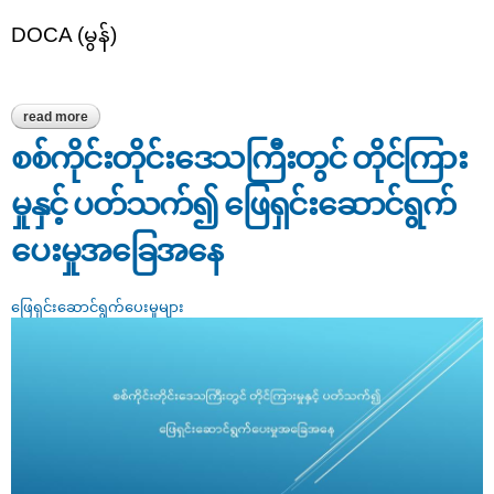
DOCA (မွန်)
read more
about wifi ဝန်ဆောင်မှုနှင့် ပတ်သက်၍ စားသုံးသူတိုင်ကြားမှုအား
ညှိနှိုင်းဖြေရှင်း
စစ်ကိုင်းတိုင်းဒေသကြီးတွင် တိုင်ကြား
မှုနှင့် ပတ်သက်၍ ဖြေရှင်းဆောင်ရွက်
ပေးမှုအခြေအနေ
ဖြေရှင်းဆောင်ရွက်ပေးမှုများ