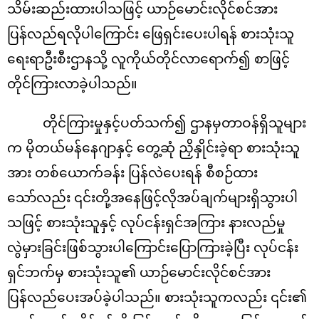
သိမ်းဆည်းထားပါသဖြင့် ယာဉ်မောင်းလိုင်စင်အား
ပြန်လည်ရလိုပါကြောင်း ဖြေရှင်းပေးပါရန် စားသုံးသူ
ရေးရာဦးစီးဌာနသို့ လူကိုယ်တိုင်လာရောက်၍ စာဖြင့်
တိုင်ကြားလာခဲ့ပါသည်။
တိုင်ကြားမှုနှင့်ပတ်သက်၍ ဌာနမှတာဝန်ရှိသူများ
က မိုတယ်မန်နေဂျာနှင့် တွေ့ဆုံ ညှိနှိုင်းခဲ့ရာ စားသုံးသူ
အား တစ်ယောက်ခန်း ပြန်လဲပေးရန် စီစဉ်ထား
သော်လည်း ၎င်းတို့အနေဖြင့်လိုအပ်ချက်များရှိသွားပါ
သဖြင့် စားသုံးသူနှင့် လုပ်ငန်းရှင်အကြား နားလည်မှု
လွဲမှားခြင်းဖြစ်သွားပါကြောင်းပြောကြားခဲ့ပြီး လုပ်ငန်း
ရှင်ဘက်မှ စားသုံးသူ၏ ယာဉ်မောင်းလိုင်စင်အား
ပြန်လည်ပေးအပ်ခဲ့ပါသည်။ စားသုံးသူကလည်း ၎င်း၏