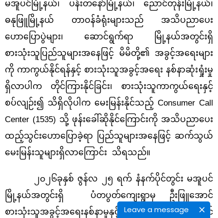
မအူပင်မြို့နယ်၊ ပန်းတနော်မြို့နယ်၊ ညောင်တုန်းမြို့နယ်၊
ဓနုဖြူမြို့နယ် တာဝန်ခံရုံးများသည် အသိပညာပေး
ဟောပြောပွဲများ၊ ဆောင်ရွက်ရာ မြို့နယ်အတွင်းရှိ
စားသုံးသူပြည်သူများအနေဖြင့် မိမိတို့၏ အခွင့်အရေးများ
ကို ကာကွယ်နိုင်ရန်နှင့် စားသုံးသူအခွင့်အရေး နစ်နာဆုံးရှုံးမှု
ရှိလာပါက တိုင်ကြားနိုင်ခြင်း၊ စားသုံးသူကာကွယ်ရေးနှင့်
စပ်လျဉ်း၍ သိရှိလိုပါက မေးမြန်းနိုင်သည့် Consumer Call
Center (1535) သို့ ဖုန်းခေါ်ဆိုနိုင်ကြောင်းကို အသိပညာပေး
ထည့်သွင်းဟောပြောခဲ့ရာ ပြည်သူများအနေဖြင့် ဆက်သွယ်
မေးမြန်းသူများရှိလာကြောင်း သိရသည်။
၂၀၂၆ခုနှစ် ဇွန်လ ၂၅ ရက် နံနက်ပိုင်တွင်း မအူပင်
မြို့နယ်အတွင်းရှိ ပံတပွတ်ကျေးရွာမှ ဦးဖြူအောင်
Leave a message
စားသုံးသူအခွင့်အရေးနစ်နာမှုနှင့် စပ်လျဉ်း၍ တိုင်ကြားနိုင်