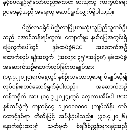
နှင့်စပ်လျဉ်း၍သော်လည်းကောင်း စားသုံးသူ ကာကွယ်ရေး
ဥပဒေနှင့်အညီ အရေးယူ ဆောင်ရွက်လျှက်ရှိပါသည်။
မိတ္ထီလာခရိုင်၊မိတ္ထီလာမြို့၊စားသုံးသူပြည်သူတစ်ဦး
သည် အောင်ဆန်းရပ်ကွက်၊ ကျောက်ဖူး နယ်မြေအတွင်းရှိ
မြေကွက်ပေါ်တွင် နှစ်ထပ်ခွဲRCC အဆောက်အဦ
ဆောက်လုပ် ရန်အတွက် (အလျား ၃၅’
×
အနံ၃၀’) နှစ်ထပ်ခွဲ
အဆောက်အဦဆောက်လုပ်ခြင်းစာချုပ်အား
(၁၄.၇.၂၀၂၄)ရက်နေ့တွင် နှစ်ဦးသဘောတူစာချုပ်ချုပ်ဆို၍
လုပ်ငန်းစတင်ဆောင်ရွက်ခဲ့ပါသည်။ အဆောက်အဦ
ကန်ထရိုက် အား (၁၄.၇.၂၀၂၄)တွင် လှေကားအိမ်ပါ RCC
နှစ်ထပ်ခွဲကို ကျသင့်ငွေ ၁၂၀၀၀၀၀၀၀ (ကျပ်သိန်း တစ်
ထောင့်နှစ်ရာ တိတိ)ဖြင့် အပ်နှံခဲ့ပါသည်။ (၃၀.၄.၂၀၂၆)
နောက်ဆုံးထား၍ သတ်မှတ် စံချိန်စံညွှန်းများနှင့်အညီ