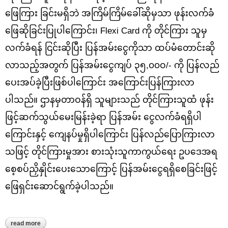
ဖြေကြား ခြင်းမရှိဘဲ အကြိမ်ကြိမ်ခေါ်ဆိုမှသာ ဖုန်းလက်ခံ
ဖြေဆိုခြင်းပြုပါကြောင်း၊ Flexi Card ကို တိုင်ကြား သူမှ
လက်ခံရန် ငြင်းဆိုပြီး ပြန်အမ်းငွေကိုသာ ထပ်မံတောင်းဆို
လာသည့်အတွက် ပြန်အမ်းငွေကျပ် ၃၅,၀၀ဝ/- ကို ပြန်လည်
ပေးအပ်ခဲ့ပြီးဖြစ်ပါကြောင်း အကြောင်းပြန်ကြားလာ
ပါသည်။ ဌာနမှတာဝန်ရှိ သူများသည် တိုင်ကြားသူထံ ဖုန်း
ဖြင့်ဆက်သွယ်မေးမြန်းခဲ့ရာ ပြန်အမ်း ငွေလက်ခံရရှိပါ
ကြောင်းနှင့် ကျေနပ်မှုရှိပါကြောင်း ပြန်လည်ပြောကြားလာ
သဖြင့် တိုင်ကြားမှုအား စားသုံးသူကာကွယ်ရေး ဥပဒေအရ
စေ့စပ်ညှိနှိုင်းပေးသောကြောင့် ပြန်အမ်းငွေရရှိစေခြင်းဖြင့်
ဖြေရှင်းဆောင်ရွက်ခဲ့ပါသည်။
read more
about ဆက်သွယ်ရေးကုမ္ပဏီတစ်ခု၏ဝန်ဆောင်မှုနှင့်ပတ်သက်၍