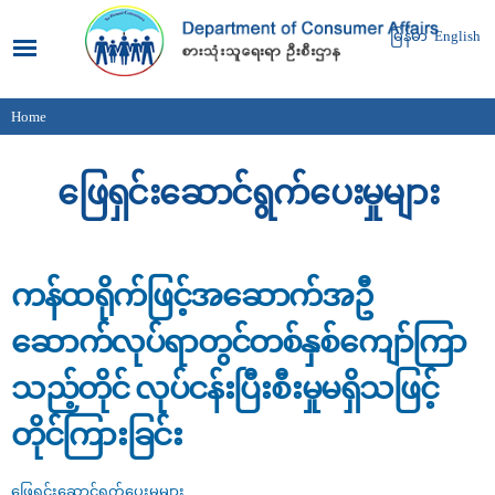
Skip to
main
မြန်မာ
English
content
Home
You are here
ဖြေရှင်းဆောင်ရွက်ပေးမှုများ
ကန်ထရိုက်ဖြင့်အဆောက်အဦ
ဆောက်လုပ်ရာတွင်တစ်နှစ်ကျော်ကြာ
သည့်တိုင် လုပ်ငန်းပြီးစီးမှုမရှိသဖြင့်
တိုင်ကြားခြင်း
ဖြေရှင်းဆောင်ရွက်ပေးမှုများ