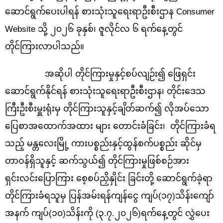
ဆောင်ရွက်ပေးပါရန် စားသုံးသူရေးရာဦးစီးဌာန
Consumer
Website သို့ ၂၀၂၆ ခုနှစ်၊ ဇူလိုင်လ ၆ ရက်နေ့တွင်
တိုင်ကြားလာပါသည်။
အဆိုပါ တိုင်ကြားမှုနှင့်စပ်လျဉ်း၍ ဖြေရှင်း
ဆောင်ရွက်နိုင်ရန် စားသုံးသူရေးရာဦးစီးဌာန၊ တိုင်းဒေသ
ကြီးဦးစီးမှူးရုံးမှ တိုင်ကြားသူနှင့်ချိတ်ဆက်၍ လိုအပ်သော
ပြေစာအထောက်အထား များ တောင်းခံခြင်း၊ တိုင်ကြားခံရ
သည့်
မန္တလေးမြို့ ကားပစ္စည်းနှင့်ထွန်စက်ပစ္စည်း ဆိုင်မှ
တာဝန်ရှိသူနှင့်
ဆက်သွယ်၍ တိုင်ကြားမှုဖြစ်စဉ်အား
ရှင်းလင်းပြောကြား စေ့စပ်ညှိနှိုင်း ခြင်းတို့ ဆောင်ရွက်ခဲ့ရာ
တိုင်ကြားခံရသူမှ ပြန်အမ်းရန်ကျန်ငွေ ကျပ်(၁၇)သိန်းကျော်
အနက် ကျပ်(၁၀)သိန်းကို (၃.၇.၂၀၂၆)ရက်နေ့တွင် လွှဲပေး