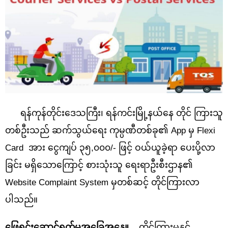
ရန်ကုန်တိုင်းဒေသကြီး၊ ရန်ကင်းမြို့နယ်နေ တိုင် ကြားသူ
တစ်ဦးသည် ဆက်သွယ်ရေး ကုမ္ပဏီတစ်ခု၏ App မှ Flexi
Card အား ငွေကျပ် ၃၅,၀၀၀/- ဖြင့် ဝယ်ယူခဲ့ရာ ပေးပို့လာ
ခြင်း မရှိသောကြောင့် စားသုံးသူ ရေးရာဦးစီးဌာန၏
Website Complaint System မှတစ်ဆင့် တိုင်ကြားလာ
ပါသည်။
ဖြေရှင်းဆောင်ရွက်မှုအခြေအနေ။
တိုင်ကြားမှုနှင့်