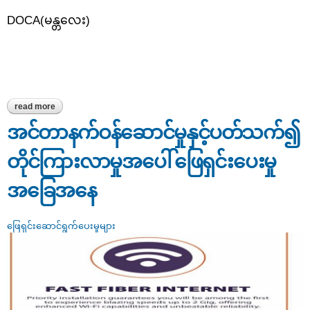
DOCA(မန္တလေး)
read more
about ကန်ထရိုက်ဖြင့်အဆောက်အဦဆောက်လုပ်ရာတွင်တစ်နှစ်ကျော်
ကြာသည့်တိုင် လုပ်ငန်းပြီးစီးမှုမရှိသဖြင့် တိုင်ကြားခြင်း
အင်တာနက်ဝန်ဆောင်မှုနှင့်ပတ်သက်၍
တိုင်ကြားလာမှုအပေါ် ဖြေရှင်းပေးမှု
အခြေအနေ
ဖြေရှင်းဆောင်ရွက်ပေးမှုများ