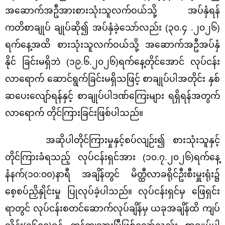
အဆောက်အဦအားစားသုံးသူလက်ဝယ်သို့ အပ်နှံရန်
ကတိစာချုပ် ချုပ်ဆို၍ အပ်နှံခဲ့သော်လည်း (၃၀.၄ .၂၀၂၆)
ရက်နေ့အထိ စားသုံးသူလက်ဝယ်သို့ အဆောက်အဦအပ်နှံ
နိုင် ခြင်းမရှိဘဲ (၁၉.၆.၂၀၂၆)ရက်နေ့တိုင်အောင် လုပ်ငန်း
လာရောက် ဆောင်ရွက်ခြင်းမရှိသဖြင့် စာချုပ်ပါအတိုင်း နှစ်
ဆပေးလျော်ရန်နှင့် စာချုပ်ပါဒဏ်ကြေးများ ရရှိရန်အတွက်
လာရောက် တိုင်ကြားခြင်းဖြစ်ပါသည်။
အဆိုပါတိုင်ကြားမှုနှင့်စပ်လျဉ်း၍ စားသုံးသူနှင့်
တိုင်ကြားခံရသည့် လုပ်ငန်းရှင်အား (၁၀.၇.၂၀၂၆)ရက်နေ့
နံနက်(၁၀:၀၀)နာရီ အချိန်တွင် မိတ္ထီလာခရိုင်ဦးစီးမှူးရုံး၌
စေ့စပ်ညှိနှိုင်းမှု ပြုလုပ်ခဲ့ပါသည်။ လုပ်ငန်းရှင်မှ ဖြေရှင်း
ရာတွင် လုပ်ငန်းစတင်ဆောက်လုပ်ချိန်မှ ယခုအချိန်ထိ ကျပ်