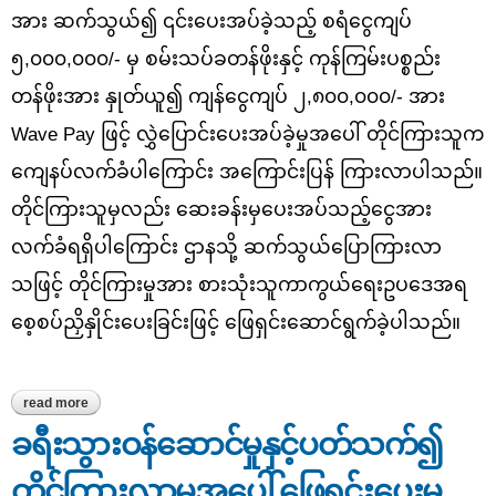
အား ဆက်သွယ်၍ ၎င်းပေးအပ်ခဲ့သည့် စရံငွေကျပ်
၅,၀၀၀,၀၀၀/- မှ စမ်းသပ်ခတန်ဖိုးနှင့် ကုန်ကြမ်းပစ္စည်း
တန်ဖိုးအား နှုတ်ယူ၍ ကျန်ငွေကျပ် ၂,၈၀၀,၀၀၀/- အား
Wave Pay ဖြင့် လွှဲပြောင်းပေးအပ်ခဲ့မှုအပေါ် တိုင်ကြားသူက
ကျေနပ်လက်ခံပါကြောင်း အကြောင်းပြန် ကြားလာပါသည်။
တိုင်ကြားသူမှလည်း ဆေးခန်းမှပေးအပ်သည့်ငွေအား
လက်ခံရရှိပါကြောင်း ဌာနသို့ ဆက်သွယ်ပြောကြားလာ
သဖြင့် တိုင်ကြားမှုအား စားသုံးသူကာကွယ်ရေးဥပဒေအရ
စေ့စပ်ညှိနှိုင်းပေးခြင်းဖြင့် ဖြေရှင်းဆောင်ရွက်ခဲ့ပါသည်။
read more
about သွားဆေးခန်း၏ဝန်ဆောင်မှုနှင့်ပတ်သက်၍ တိုင်ကြားလာမှုအပေါ်
ဖြေရှင်းပေးမှုအခြေအနေ
ခရီးသွားဝန်ဆောင်မှုနှင့်ပတ်သက်၍
တိုင်ကြားလာမှုအပေါ် ဖြေရှင်းပေးမှု