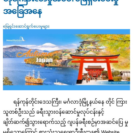
အခြေအနေ
ဖြေရှင်းဆောင်ရွက်ပေးမှုများ
ရန်ကုန်တိုင်းဒေသကြီး၊ မင်္ဂလာဒုံမြို့နယ်နေ တိုင် ကြား
သူတစ်ဦးသည် ခရီးသွားဝန်ဆောင်မှုလုပ်ငန်းနှင့်
ချိတ်ဆက်၍သွားရောက်သည့် ဂျပန်ခရီးစဉ်မှာအဆင်ပြေ မှု
မရှိသောကြောင့် စားသုံးသူရေးရာဦးစီးဌာန၏ Website