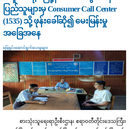
ပြည်သူများမှ Consumer Call Center
(1535) သို့ ဖုန်းခေါ်ဆို၍ မေးမြန်းမှု
အခြေအနေ
ဖြေရှင်းဆောင်ရွက်ပေးမှုများ
စားသုံးသူရေးရာဦးစီးဌာန၊ ဧရာဝတီတိုင်းဒေသကြီး၊