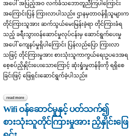
အပေါ် အပြည့်အဝ လက်ခံသဘောတူညီကြပါကြောင်း
အကြောင်းပြန် ကြားလာပါသည်။ ဌာနမှတာဝန်ရှိသူများက
တိုင်ကြားသူအား ဆက်သွယ်မေးမြန်းခဲ့ရာ တိုင်ကြားခံရ
သည့် ခရီးသွားဝန်ဆောင်မှုလုပ်ငန်းမှ ဆောင်ရွက်ပေးမှု
အပေါ် ကျေနပ်မှုရှိပါကြောင်း ပြန်လည်ပြော ကြားလာ
သဖြင့် တိုင်ကြားမှုအား စားသုံးသူကာကွယ်ရေးဥပဒေအရ
စေ့စပ်ညှိနှိုင်းပေးသောကြောင့် ဆုံးရှုံးမှုတန်ဖိုးကို ရရှိစေ
ခြင်းဖြင့် ဖြေရှင်းဆောင်ရွက်ခဲ့ပါသည်။
read more
about ခရီးသွားဝန်ဆောင်မှုနှင့်ပတ်သက်၍ တိုင်ကြားလာမှုအပေါ် ဖြေရှင်း
ပေးမှုအခြေအနေ
Wifi ဝန်ဆောင်မှုနှင့် ပတ်သက်၍
စားသုံးသူတိုင်ကြားမှုအား ညှိနှိုင်းဖြေ
ရှင်း