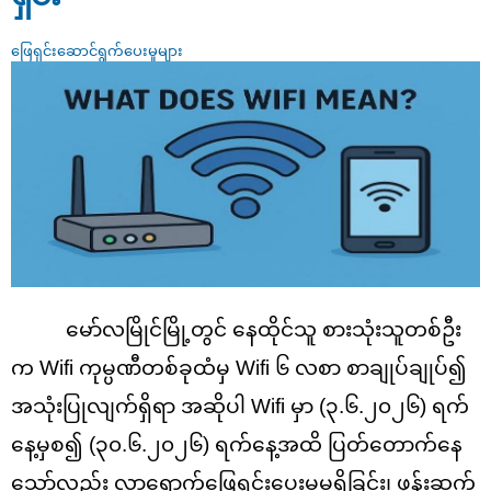
ဖြေရှင်းဆောင်ရွက်ပေးမှုများ
မော်လမြိုင်မြို့တွင် နေထိုင်သူ စားသုံးသူတစ်ဦး
က Wifi ကုမ္ပဏီတစ်ခုထံမှ Wifi ၆ လစာ စာချုပ်ချုပ်၍
အသုံးပြုလျက်ရှိရာ အဆိုပါ Wifi မှာ (၃.၆.၂၀၂၆) ရက်
နေ့မှစ၍ (၃၀.၆.၂၀၂၆) ရက်နေ့အထိ ပြတ်တောက်နေ
သော်လည်း လာရောက်ဖြေရှင်းပေးမှုမရှိခြင်း၊ ဖုန်းဆက်