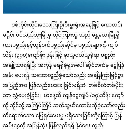
စစ်ကိုင်းတိုင်းဒေသကြီးဦးစီးမှူးရုံးအနေဖြင့် ကောလင်း
ခရိုင်၊ ပင်လည်ဘူးမြို့မှ တိုင်ကြားသူ
သည် မန္တလေးမြို့ရှိ
ကားပစ္စည်းနှင့်ထွန်စက်ပစ္စည်းဆိုင်မှ ပစ္စည်းများကို ကျပ်
သိန်း (၃၇၀)ကျော်ဖိုး ဖုန်းဖြင့် မှာယူဝယ်ယူခဲ့ရာ ပစ္စည်း
အချို့သာရရှိပြီး အကုန် မရရှိခဲ့မှုအပေါ် ဆိုင်ဘက်မှ ငွေပြန်
အမ်း ပေးရန် သဘောတူညီခဲ့သော်လည်း အချိန်ကြာမြင့်စွာ
အပြည့်အဝ ပြန်လည်ပေးချေခြင်းမရှိဘဲ တစ်စိတ်တစ်ပိုင်း
သာ လွှဲပေးခဲ့ခြင်း၊ ယနေ့ထိ ကျန်ငွေကျပ် (၁၇)သိန်း ကျော်
ကို ဆိုင်သို့ အကြိမ်ကြိမ် ဆက်သွယ်တောင်းဆိုခဲ့သော်လည်း
ထိရောက်သော ဖြေရှင်းပေးမှု မရှိသေးခြင်းတို့ကြောင့် ပြန်
အမ်းငွေကို အမြန်ဆုံး ပြန်လည်ရရှိ နိုင်ရေး ကူညီ