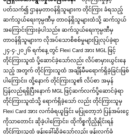
ပတ်သက်၍ ဌာနမှတာဝန်ရှိသူများက တိုင်ကြား ခံရသည့်
ဆက်သွယ်ရေးကုမ္ပဏီမှ တာဝန်ရှိသူများထံသို့ ဆက်သွယ်
အကြောင်းကြားခဲ့ပါသည်။ ဆက်သွယ်ရေးကုမ္ပဏီမှ
တာဝန်ရှိသူများက လိုအပ်သောစိစစ်မှုများပြုလုပ်ခဲ့ရာ
၂၄-၄-၂၀၂၆ ရက်နေ့ တွင် Flexi Card အား MGL ဖြင့်
တိုင်ကြားသူထံ ပို့ဆောင်ခဲ့သော်လည်း လိပ်စာမှားယွင်းနေ
သည့် အတွက် တိုင်ကြားသူထံ အချိန်မီမရောက်ရှိခဲ့ခြင်းဖြစ်
ပါကြောင်း၊ ထို့နောက် တိုင်ကြားသူ၏ လိပ်စာ အမှန်
ပြန်လည်ရရှိပြီးနောက် MGL ဖြင့်ဆက်လက်ပို့ဆောင်ခဲ့ရာ
တိုင်ကြားသူထံသို့ ရောက်ရှိခဲ့သော် လည်း တိုင်ကြားသူမှ
Flexi Card အား လက်ခံရယူခြင်း မပြုတော့ဘဲ ပြန်အမ်းငွေ
ကိုသာတောင်း ဆိုခဲ့ပါကြောင်း၊ ထိုကိစ္စကိုညှိနှိုင်းရန်
တိုင်ကြားသူထံ ဖုန်းခေါ်ဆိုခဲ့သော်လည်း ဖုန်းလက်ခံ