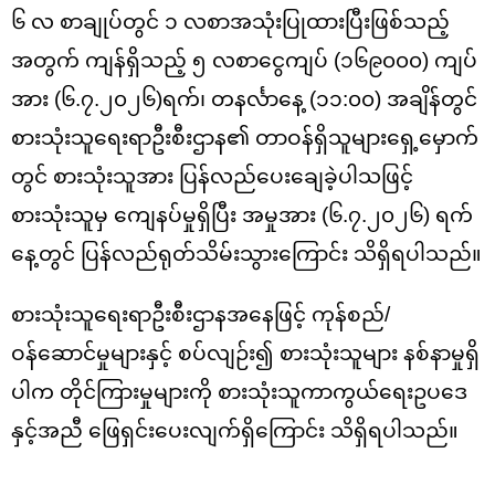
၆ လ စာချုပ်တွင် ၁ လစာအသုံးပြုထားပြီးဖြစ်သည့်
အတွက် ကျန်ရှိသည့် ၅ လစာငွေကျပ် (၁၆၉၀၀၀) ကျပ်
အား (၆.၇.၂၀၂၆)ရက်၊ တနင်္လာနေ့ (၁၁:၀၀) အချိန်တွင်
စားသုံးသူရေးရာဦးစီးဌာန၏ တာဝန်ရှိသူများရှေ့မှောက်
တွင် စားသုံးသူအား ပြန်လည်ပေးချေခဲ့ပါသဖြင့်
စားသုံးသူမှ ကျေနပ်မှုရှိပြီး အမှုအား (၆.၇.၂၀၂၆) ရက်
နေ့တွင် ပြန်လည်ရုတ်သိမ်းသွားကြောင်း သိရှိရပါသည်။
စားသုံးသူရေးရာဦးစီးဌာနအနေဖြင့် ကုန်စည်/
ဝန်ဆောင်မှုများနှင့် စပ်လျဉ်း၍ စားသုံးသူများ နစ်နာမှုရှိ
ပါက တိုင်ကြားမှုများကို စားသုံးသူကာကွယ်ရေးဥပဒေ
နှင့်အညီ ဖြေရှင်းပေးလျက်ရှိကြောင်း သိရှိရပါသည်။