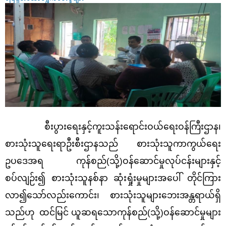
စီးပွားရေးနှင့်ကူးသန်းရောင်းဝယ်ရေးဝန်ကြီးဌာန၊
စားသုံးသူရေးရာဦးစီးဌာနသည် စားသုံးသူကာကွယ်ရေး
ဥပဒေအရ ကုန်စည်(သို့)ဝန်ဆောင်မှုလုပ်ငန်းများနှင့်
စပ်လျဉ်း၍ စားသုံးသူနစ်နာ ဆုံးရှုံးမှုများအပေါ် တိုင်ကြား
လာ၍သော်လည်းကောင်း၊ စားသုံးသူများဘေးအန္တရာယ်ရှိ
သည်ဟု ထင်မြင် ယူဆရသောကုန်စည်(သို့)ဝန်ဆောင်မှုများ