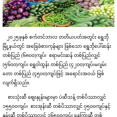
၂၀၂၅ခုနှစ် စက်တင်ဘာလ တတိယပတ်အတွင်း ရွှေဘို
မြို့နယ်တွင် အခြေခံစားကုန်များ ဖြစ်သော ရွှေဘိုပေါ်ဆန်း
တစ်ပြည် (၆၈၀၀)ကျပ်၊ ဧရာမင်းဆန် တစ်ပြည်လျှင်
(၅၆၀၀)ကျပ်၊ ရွှေဝါထွန်း တစ်ပြည် (၄၂၀၀)ကျပ်၊မဂျမ်း
တော တစ်ပြည် (၄၅၀၀)ကျပ်ဖြင့် အရောင်းအဝယ် ဖြစ်
လျက်ရှိသည်။
စားသုံးဆီ ဈေးနှုန်းများမှာ ပဲဆီသန့် တစ်ပိဿာလျှင်
၁၅၅၀၀ကျပ်၊ စားအုန်းဆီ တစ်ပိဿာလျှင် ၇၅၀၀ကျပ်နှင့်
နှမ်းဆီ တစ်ပိဿာလျှင် ၁၆၅၀၀ကျပ်၊ နေကြာဆီ တစ်