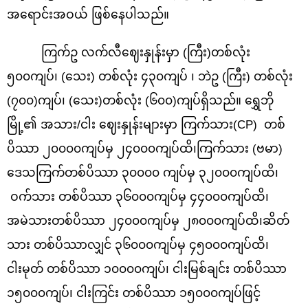
အရောင်းအဝယ် ဖြစ်နေပါသည်။
ကြက်ဥ လက်လီဈေးနှုန်းမှာ (ကြီး)တစ်လုံး
၅၀၀ကျပ်၊ (သေး) တစ်လုံး ၄၃၀ကျပ် ၊ ဘဲဥ (ကြီး) တစ်လုံး
(၇၀၀)ကျပ်၊ (သေး)တစ်လုံး (၆၀၀)ကျပ်ရှိသည်။ ရွှေဘို
မြို့၏ အသား/ငါး ဈေးနှုန်းများမှာ ကြက်သား(
CP) တစ်
ပိဿာ ၂၀၀၀၀ကျပ်မှ ၂၄၀၀၀ကျပ်ထိ၊ကြက်သား (ဗမာ)
ဒေသကြက်တစ်ပိဿာ ၃၀၀၀၀ ကျပ်မှ ၃၂၀၀၀ကျပ်ထိ၊
ဝက်သား တစ်ပိဿာ ၃၆၀၀၀ကျပ်မှ ၄၄၀၀၀ကျပ်ထိ၊
အမဲသားတစ်ပိဿာ ၂၄၀၀၀ကျပ်မှ ၂၈၀၀၀ကျပ်ထိ၊ဆိတ်
သား တစ်ပိဿာလျှင် ၃၆၀၀၀ကျပ်မှ ၄၅၀၀၀ကျပ်ထိ၊
ငါးမုတ် တစ်ပိဿာ ၁၀၀၀၀ကျပ်၊ ငါးမြစ်ချင်း တစ်ပိဿာ
၁၅၀၀၀ကျပ်၊ ငါးကြင်း တစ်ပိဿာ ၁၅၀၀၀ကျပ်ဖြင့်