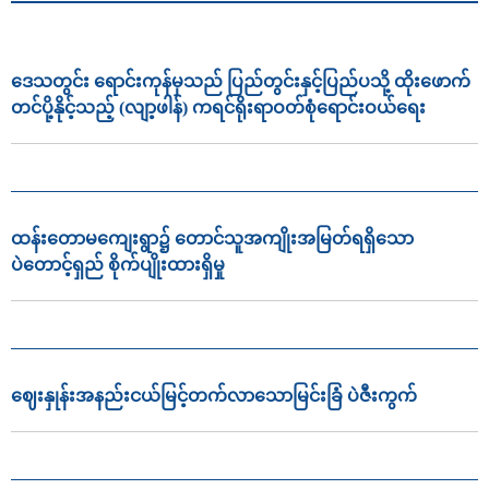
ဒေသတွင်း ရောင်းကုန်မှသည် ပြည်တွင်းနှင့်ပြည်ပသို့ ထိုးဖောက်
တင်ပို့နိုင့်သည့် (လျာ့ဖါန်) ကရင်ရိုးရာဝတ်စုံရောင်းဝယ်ရေး
ထန်းတောမကျေးရွာ၌ တောင်သူအကျိုးအမြတ်ရရှိသော
ပဲတောင့်ရှည် စိုက်ပျိုးထားရှိမှု
ဈေးနှုန်းအနည်းငယ်မြင့်တက်လာသောမြင်းခြံ ပဲဇီးကွက်