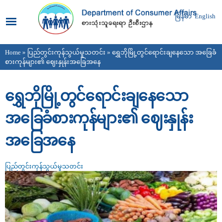
Skip to
main
မြန်မာ
English
content
Home
»
ပြည်တွင်းကုန်သွယ်မှုသတင်း
» ရွှေဘိုမြို့တွင်ရောင်းချနေသော အခြေခံ
You are here
စားကုန်များ၏ ဈေးနှုန်းအခြေအနေ
ရွှေဘိုမြို့တွင်ရောင်းချနေသော
အခြေခံစားကုန်များ၏ ဈေးနှုန်း
အခြေအနေ
ပြည်တွင်းကုန်သွယ်မှုသတင်း