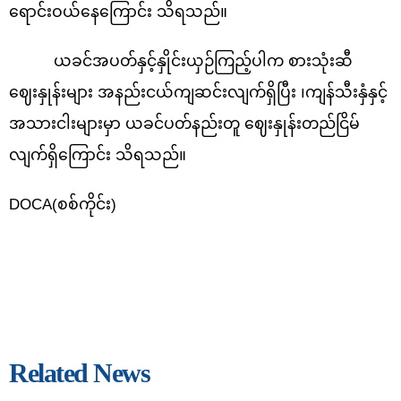
ရောင်းဝယ်နေကြောင်း သိရသည်။
ယခင်အပတ်နှင့်နှိုင်းယှဉ်ကြည့်ပါက စားသုံးဆီ
ဈေးနှုန်းများ အနည်းငယ်ကျဆင်းလျက်ရှိပြီး ၊ကျန်သီးနှံနှင့်
အသားငါးများမှာ ယခင်ပတ်နည်းတူ ဈေးနှုန်းတည်ငြိမ်
လျက်ရှိကြောင်း သိရသည်။
DOCA(စစ်ကိုင်း)
Related News