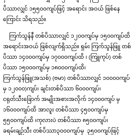
ပိဿာလျှင် ၁၅၅၀၀ကျပ်ဖြင့် အရောင်း အဝယ် ဖြစ်နေ
ကြောင်း သိရသည်။
ကြက်သွန်နီ တစ်ပိဿာလျှင် ၁၂၀၀ကျပ်မှ ၁၅၀၀ကျပ်ထိ
အရောင်းအဝယ် ဖြစ်လျက်ရှိသည်။ ရှမ်း ကြက်သွန်ဖြူ တစ်
ပိဿာ ၁၄၀၀၀ကျပ်မှ ၁၇၀၀၀ကျပ်ထိ ၊ (ကြူကုပ်) တစ်
ပိဿာ ၁၅၀၀၀ကျပ်မှ ၁၈၀၀၀ကျပ်ထိ၊
ကြက်သွန်ဖြူ(အသစ်) (ဗမာ) တစ်ပိဿာလျှင် ၁၀၀၀၀ကျပ်
မှ ၁၂၀၀၀)ကျပ်၊ ချင်းတစ်ပိဿာ ၆၀၀၀ကျပ်၊
ငရုတ်သီးခြောက် အမျိုးအစားအလိုက် ၁၄၀၀၀ကျပ် မှ
၁၆၀၀၀ကျပ်ထိ အာလူး တစ်ပိဿာ ၄၅၀၀ကျပ်မှ
၅၅၀၀ကျပ်ထိ ၊ကုလားပဲ တစ်ပိဿာ ၈၅၀၀ကျပ်၊
ခရမ်းချဉ်သီး တစ်ပိဿာ၃၀၀၀ကျပ်မှ ၃၅၀၀ကျပ်ဖြင့်