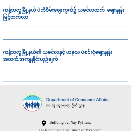
ကန့်ဘလူမြို့နယ် ပဲတီစိမ်းဈေးကွက်၌ ယခင်လထက် ဈေးနှုန်း
မြင့်တက်လာ
ကန့်ဘလူမြို့နယ်၏ ယခင်လနှင့် ယခုလ ပဲစင်းငုံဈေးနှုန်း
အတက်/အကျနှိုင်းယှဉ်ချက်
Building 52, Nay Pyi Taw,
The Republic of the Union of Myanmar.