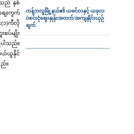
သည် နှစ်
ကန့်ဘလူမြို့နယ်၏ ယခင်လနှင့် ယခုလ
စျေးကွက်
ပဲစင်းငုံဈေးနှုန်းအတက်/အကျနှိုင်းယှဉ်
(၁)ကီလို
ချက်
ူးစပ်မျိုး
ရှိပါသည်။
ယ်ယူနိုင်
သည်။