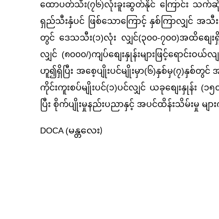
ထောပတ်သီး(၇၆)လုံးခူးဆွတ်နိုင် ကြောင်း သက်
ရှည်သီးနှံပင် ဖြစ်သောကြောင့် နှစ်ကြာလျှင် အ
တွင် ဒေသသီး(၁)လုံး လျှင်(၃၀၀-၇၀၀)အထိစျေးရှိပြီး
လျှင် (၈၀၀၀/)ကျပ်စျေးနှုန်းများဖြင့်ရောင်းဝယ
ဟူ၍ရှိပြီး အစေ့ပျိုးပင်မျိုးမှာ(၆)နှစ်မှ(၇)နှစ်တွ
ကိုင်းကူးစပ်မျိုးပင်(၁)ပင်လျှင် ယခုစျေးနှုန်း
ပြီး စိုက်ပျိုးမှုနည်းပညာနှင့် အပင်ထိန်းသိမ်းမှု 
DOCA (
မန္တလေး)