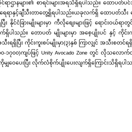
ဆိုင်ရာဌာနများ၏ စာရင်းများအရသိရှိရပါသည်။ ထောပတ်ပင်
သီးရေရာနှင့်ချီသီးတာတွေ့ရှိရပါသည်။ယခုလက်ရှိ ထောပတ်သီး 
 နိုင်ငံခြားမျိုးများမှာ ကီလိုစျေးများဖြင့်
ရောင်းဝယ်ရာတွင်
်လျက်ရှိပါသည်။ တောပတ်
မျိုးများမှာ အစေ့ပျိုးပင် နှင့် ကိုင်းက
င် အသီးရရှိပြီး ကိုင်းကူးစပ်မျိုးမှာ(၃)နှစ် ကြာလျှင် အသီးစတင်ရ
 (၁၅၀၀-၁၇၀၀)ကျပ်ဖြင့် Unity Avocado Zone တွင် လိုသလောက်ဝ
များကိုမျှဝေပေးပြီး လိုက်လံစိုက်ပျိုးပေးလျက်ရှိကြောင်းသိရှိရပါ