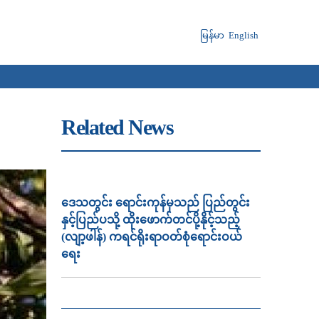
မြန်မာ
English
Related News
ဒေသတွင်း ရောင်းကုန်မှသည် ပြည်တွင်း
နှင့်ပြည်ပသို့ ထိုးဖောက်တင်ပို့နိုင့်သည့်
(လျာ့ဖါန်) ကရင်ရိုးရာဝတ်စုံရောင်းဝယ်
ရေး