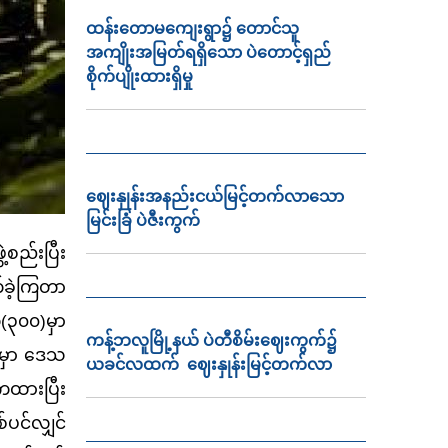
ထန်းတောမကျေးရွာ၌ တောင်သူ
အကျိုးအမြတ်ရရှိသော ပဲတောင့်ရှည်
စိုက်ပျိုးထားရှိမှု
ဈေးနှုန်းအနည်းငယ်မြင့်တက်လာသော
မြင်းခြံ ပဲဇီးကွက်
့စည်းပြီး
က်ခဲ့ကြတာ
က(၃၀၀)မှာ
ကန့်ဘလူမြို့နယ် ပဲတီစိမ်းဈေးကွက်၌
ားမှာ ဒေသ
ယခင်လထက် ဈေးနှုန်းမြင့်တက်လာ
ိကထားပြီး
ပင်လျှင်