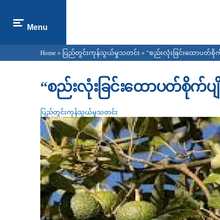
Menu
Home
»
ပြည်တွင်းကုန်သွယ်မှုသတင်း
» “စည်းလုံးခြင်းထောပတ်စိုက်ပ
You are here
“စည်းလုံးခြင်းထောပတ်စိုက်ပျို
ပြည်တွင်းကုန်သွယ်မှုသတင်း