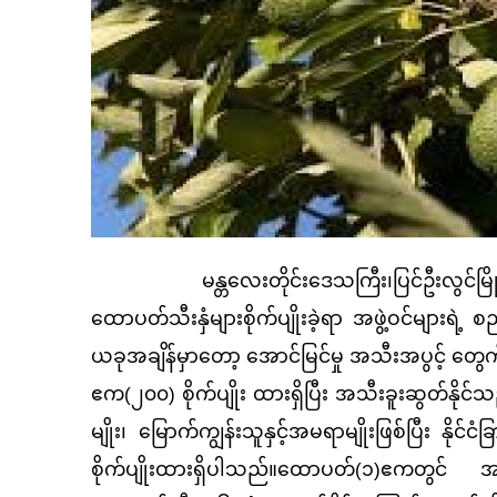
မန္တလေးတိုင်းဒေသကြီး၊ပြင်ဦးလွင်မြို့အ
ထောပတ်သီးနှံများစိုက်ပျိုးခဲ့ရာ အဖွဲ့ဝင်များရဲ့
ယခုအချိန်မှာတော့ အောင်မြင်မှု အသီးအပွင့် တွေ
ဧက(၂၀၀) စိုက်ပျိုး ထားရှိပြီး အသီးခူးဆွတ်နိုင
မျိုး၊ မြောက်ကျွန်းသူနှင့်အမရာမျိုးဖြစ်ပြီး နိုင
စိုက်ပျိုးထားရှိပါသည်။ထောပတ်(၁)ဧကတွင် အပင်