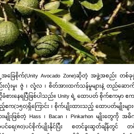
ခြေစိုက်(
Unity Avocado Zone)ဆိုတဲ့ အဖွဲ့အစည်း တစ်ခုဖွဲ
 စည်းလုံးမှု၊ ဇွဲ ၊ လုံ့လ ၊ စိတ်အားထက်သန်မှုများနဲ့ တည်ဆော
ကိုခံစားနေရပြီဖြစ်ပါသည်။ Unity ရဲ့ ထောပတ် စိုက်ဧကမှာ ဧ
်သည့်ဧက(၁၅၀)ရှိကြောင်း ၊ စိုက်ပျိုးထားသည့် ထောပတ်မျိုးမျ
်ငံခြားမျိုးဖြစ်တဲ့ Hass ၊ Bacan ၊ Pinkarhon မျိုးတွေကို အဓ
ရေ(၈၀)ပင်စိုက်ပျိုးနိုင်ပြီး စတင်ခူးဆွတ်ချိန်တွင် တစ်