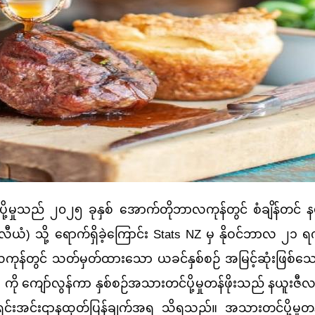
ှုသည် ၂၀၂၅ ခုနှစ် အောက်တိုဘာလကုန်တွင် စံချိန်တင် န
) သို့ ရောက်ရှိခဲ့ကြောင်း Stats NZ မှ နိုဝင်ဘာလ ၂၁ ရက
လကုန်တွင် သတ်မှတ်ထားသော ယခင်နှစ်စဉ် အမြင့်ဆုံးဖြစ်သေ
ို ကျော်လွန်ကာ နှစ်စဉ်အသားတင်ပို့မှုတန်ဖိုးသည် နယူးဇီလ
 စာရင်းအင်းဌာနထုတ်ပြန်ချက်အရ သိရသည်။ အသားတင်ပို့မှုတန