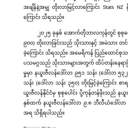
အချိန်နဲ့အမျှ တိုးလာမြင့်လာကြောင်း Stats NZ 
ကြောင်း သိရသည်။
၂၀၂၅
ခုနှစ် အောက်တိုဘာလကုန်တွင် စုစုပ
၉၀၀) တိုးလာခြင်းသည် သိုးသားနှင့် အမဲသား တင်ပိ
ခဲ့ကြောင်း သိရသည်။ အမေရိကန် ပြည်ထောင်စုသည
ပသမဂ္ဂသည် သိုးသားများအတွက် ထိပ်တန်းနေရာဖြစ
မှုမှာ နယူးဇီလန်ဒေါ်လာ ၉၅၁ သန်း (ဒေါ်လာ ၅၃၂.
သန်း (ဒေါ်လာ သန်း ၃၅၀) တိုးမြင့်ခဲ့ကြောင်း
ယူးဇီလန်နိုင်ငံမှ စုစုပေါင်း ပို့ကုန်တန်ဖိုးသ
နှစ်ထက် နယူးဇီလန်ဒေါ်လာ ၉.၈ ဘီလီယံဒေါ်လာ (
အရ သိရှိရပါသည်။