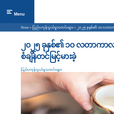
Menu
Home
»
ပြည်ပကုန်သွယ်မှုသတင်းများ
» ၂၀၂၅ ခုနှစ်၏ ၁၀ လတာကာလအတ
You are here
၂၀၂၅ ခုနှစ်၏ ၁၀ လတာကာလအတွ
စံချိန်တင်မြင့်မားခဲ့
ပြည်ပကုန်သွယ်မှုသတင်းများ