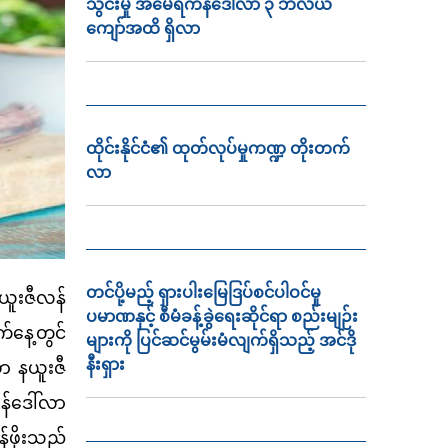
သွင်းမှု အမေရိကန်ဒေါ်လာ ၃ ဘီလီယံ
ကျော်အထိ ရှိလာ
ထိုင်းနိုင်ငံ၏ ထုတ်လုပ်မှုကဏ္ဍ တိုးတက်
လာ
တင်ပို့မည့် ရှားပါးမြေဒြပ်စင်ပါဝင်မှု
ယူးဇီလန်
ပမာဏနှင့် စီမံခန့်ခွဲရေးဆိုင်ရာ စည်းမျဉ်း
်နေ့တွင်
များကို ပြင်ဆင်မွမ်းမံလျက်ရှိသည့် အင်ဒို
နီးရှား
ာ နယူးဇီ
န်ဒေါ်လာ
်ဖိုးသည်