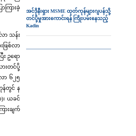
ောကြားခဲ့
အင်ဒိုနီးရှား MSME ထုတ်ကုန်များဂျပန်သို့
တင်ပို့မှုအားကောင်းရန် ကြိုးပမ်းနေသည့်
Kadin
ါ်လာ သန်း
အားဖြစ်လာ
ြီး ဥရော
းတင်ပို့
ေါ်လာ ၆၂၅
န်တွင် န
လာ)၊ ယခင်
ကြားချက်