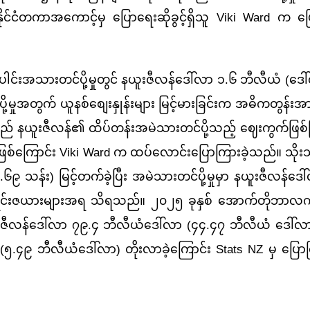
နိုင်ငံတကာအကောင့်မှ ပြောရေးဆိုခွင့်ရှိသူ Viki Ward က ပြ
ေါင်းအသားတင်ပို့မှုတွင် နယူးဇီလန်ဒေါ်လာ ၁.၆ ဘီလီယံ (ဒေ
ု့မှုအတွက် ယူနစ်စျေးနှုန်းများ မြင့်မားခြင်းက အဓိကတွန်း
် နယူးဇီလန်၏ ထိပ်တန်းအမဲသားတင်ပို့သည့် ဈေးကွက်ဖြစ်ပ
်ကြောင်း Viki Ward က ထပ်လောင်းပြောကြားခဲ့သည်။ သိုးသာ
၆၉ သန်း) မြင့်တက်ခဲ့ပြီး အမဲသားတင်ပို့မှုမှာ နယူးဇီလန်ဒ
 စာရင်းဇယားများအရ သိရသည်။ ၂၀၂၅ ခုနှစ် အောက်တိုဘာလကု
ည် နယူးဇီလန်ဒေါ်လာ ၇၉.၄ ဘီလီယံဒေါ်လာ (၄၄.၄၇ ဘီလီယံ ဒေါ်
၅.၄၉ ဘီလီယံဒေါ်လာ) တိုးလာခဲ့ကြောင်း Stats NZ မှ ပြော