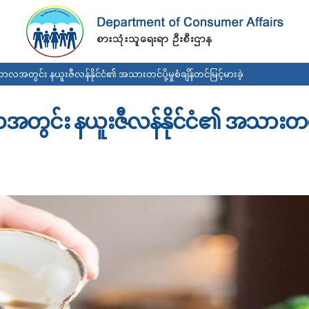
Skip to
main
content
ွင်း နယူးဇီလန်နိုင်ငံ၏ အသားတင်ပို့မှုစံချိန်တင်မြင့်မားခဲ့
င်း နယူးဇီလန်နိုင်ငံ၏ အသားတင်ပို