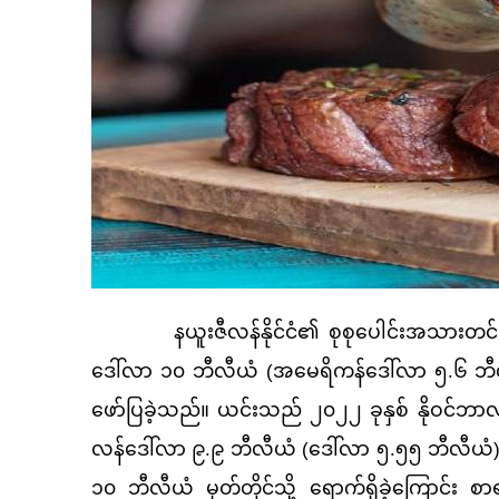
နယူးဇီလန်နိုင်ငံ၏ စုစုပေါင်းအသားတင်ပို့မ
ဒေါ်လာ ၁၀ ဘီလီယံ (အမေရိကန်ဒေါ်လာ ၅.၆ ဘီလီယံ
ဖော်ပြခဲ့သည်။ ယင်းသည် ၂၀၂၂ ခုနှစ် နိုဝင်ဘာ
လန်ဒေါ်လာ ၉.၉ ဘီလီယံ (ဒေါ်လာ ၅.၅၅ ဘီလီယံ) က
၁၀ ဘီလီယံ မှတ်တိုင်သို့ ရောက်ရှိခဲ့ကြောင်း