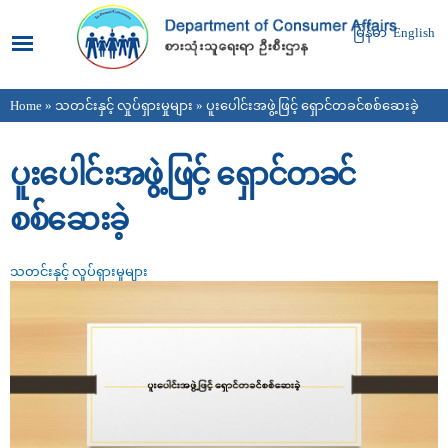
Skip to
main
မြန်မာ
English
content
Home
»
သတင်းနှင့် လှုပ်ရှားမှုများ
» ပူးပေါင်းအဖွဲ့ဖြင့် ရှောင်တခင်စစ်ဆေးခဲ့
You are here
ပူးပေါင်းအဖွဲ့ဖြင့် ရှောင်တခင်
စစ်ဆေးခဲ့
သတင်းနှင့် လှုပ်ရှားမှုများ