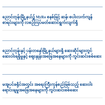
ညောင်တုန်းမြို့နယ်၌ MyRo စနစ်ဖြင့် ဆန်၊ စပါးလက်ကျန်
စာရင်းများကို လစဉ်ကြပ်မတ်ဆောင်ရွက်လျက်ရှိ
ညောင်တုန်းနှင့် ပန်းတနော်မြို့နယ်များရှိ ဆေးဆိုင်များတွင်
ဆေးဝါးရရှိမှုနှင့် ဈေးနှုန်းအခြေအနေများကို ကွင်းဆင်းစစ်ဆေး
မအူပင်ခရိုင်အတွင်း အရေးကြီးကုန်စည်ဖြစ်သည့် ဆေးဝါး
ရောင်းချမှုအခြေအနေများကို ကွင်းဆင်းစစ်ဆေး