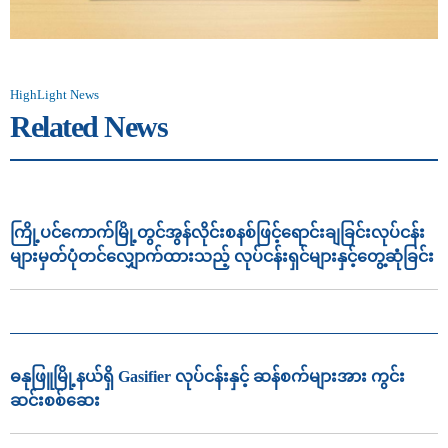
HighLight News
Related News
ကြို့ပင်ကောက်မြို့တွင်အွန်လိုင်းစနစ်ဖြင့်ရောင်းချခြင်းလုပ်ငန်း
များမှတ်ပုံတင်လျှောက်ထားသည့် လုပ်ငန်းရှင်များနှင့်တွေ့ဆုံခြင်း
ဓနုဖြူမြို့နယ်ရှိ Gasifier လုပ်ငန်းနှင့် ဆန်စက်များအား ကွင်း
ဆင်းစစ်ဆေး