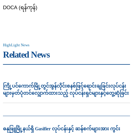
DOCA
(ရန်ကုန်)
HighLight News
Related News
ကြို့ပင်ကောက်မြို့တွင်အွန်လိုင်းစနစ်ဖြင့်ရောင်းချခြင်းလုပ်ငန်း
များမှတ်ပုံတင်လျှောက်ထားသည့် လုပ်ငန်းရှင်များနှင့်တွေ့ဆုံခြင်း
ဓနုဖြူမြို့နယ်ရှိ Gasifier လုပ်ငန်းနှင့် ဆန်စက်များအား ကွင်း