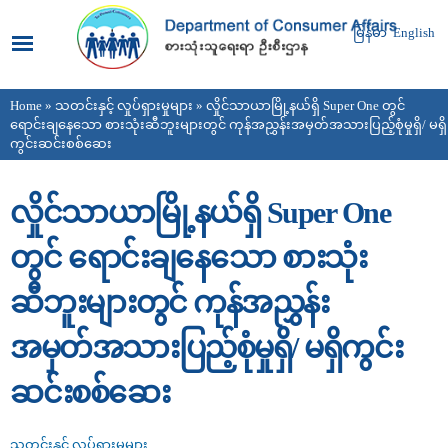
Skip to
main
မြန်မာ
English
content
Home
»
သတင်းနှင့် လှုပ်ရှားမှုများ
» လှိုင်သာယာမြို့နယ်ရှိ Super One တွင်
You are here
ရောင်းချနေသော စားသုံးဆီဘူးများတွင် ကုန်အညွှန်းအမှတ်အသားပြည့်စုံမှုရှိ/ မရှိ
ကွင်းဆင်းစစ်ဆေး
လှိုင်သာယာမြို့နယ်ရှိ Super One
တွင် ရောင်းချနေသော စားသုံး
ဆီဘူးများတွင် ကုန်အညွှန်း
အမှတ်အသားပြည့်စုံမှုရှိ/ မရှိကွင်း
ဆင်းစစ်ဆေး
သတင်းနှင့် လှုပ်ရှားမှုများ