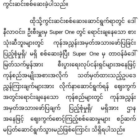
ကွင်းဆင်းစစ်ဆေးခဲ့ပါသည်။
ထိုသို့ကွင်းဆင်းစစ်ဆေးဆောင်ရွက်ရာတွင် ဒေါ်
နီလာဝင်း၊
ဦး
စီးမှူးမှ Super One တွင် ရောင်းချနေသော စား
သုံးဆီဘူးများတွင် ကုန်အညွှန်းအမှတ်အသားဖော်ပြခြင်း
ပြည့်စုံမှုရှိ/ မရှိ စစ်ဆေးခဲ့ပြီး Super One မှ တာဝန်ခံဒေါ်
မြတ်သက်မွန်အား စီးပွားရေးလုပ်ငန်းရှင်များအနေဖြင့်
ကုန်စည်အမျိုးအစားအလိုက် သတ်မှတ်ထားသည့်ဥပဒေ
ညွှန်ကြားချက်များအား လိုက်နာဆောင်
ရွက်ရန် ဈေးကွက်
အတွင်းရောင်းချနေသော ကုန်စည်များတွင် ကုန်အညွှန်း
အမှတ်အသား
ဖော်ပြချက် ပြည့်စုံမှုရှိ/ မရှိအား ဌာန
အနေဖြင့် ဈေးကွက်စောင့်ကြည့်စစ်ဆေးမှုများ စဉ်ဆက်
မပြတ်ဆောင်ရွက်သွားမည်ဖြစ်ကြောင်း သိရှိရပါသည်။