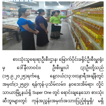
စားသုံးသူရေးရာဦးစီးဌာန၊ မြောက်ပိုင်းခရိုင်
ဦး
စီးမှူးရုံး
မှ ဒေါ်နီလာဝင်း၊
ဦး
စီးမှူးပါ (၃)
ဦး
တို့သည်
(၁၅.၉.၂၀၂၅)ရက်နေ့ နေ့လယ်(၁၃:၀၀)နာရီအချိန်တွင်
အမှတ်(၁၂၅၉)၊ ရန်ကုန်-ပုသိမ်လမ်း၊ နဝဒေးအိမ်ရာ၊ လှိုင်
သာယာမြို့နယ်ရှိ Super One တွင် ရောင်းချနေသော စားသုံး
ဆီဘူးများတွင် ကုန်အညွှန်းအမှတ်အသားပြည့်စုံမှုရှိ/ မရှိ