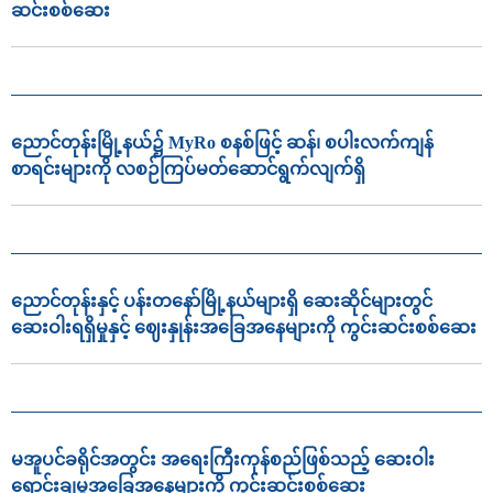
ဆင်းစစ်ဆေး
ညောင်တုန်းမြို့နယ်၌ MyRo စနစ်ဖြင့် ဆန်၊ စပါးလက်ကျန်
စာရင်းများကို လစဉ်ကြပ်မတ်ဆောင်ရွက်လျက်ရှိ
ညောင်တုန်းနှင့် ပန်းတနော်မြို့နယ်များရှိ ဆေးဆိုင်များတွင်
ဆေးဝါးရရှိမှုနှင့် ဈေးနှုန်းအခြေအနေများကို ကွင်းဆင်းစစ်ဆေး
မအူပင်ခရိုင်အတွင်း အရေးကြီးကုန်စည်ဖြစ်သည့် ဆေးဝါး
ရောင်းချမှုအခြေအနေများကို ကွင်းဆင်းစစ်ဆေး