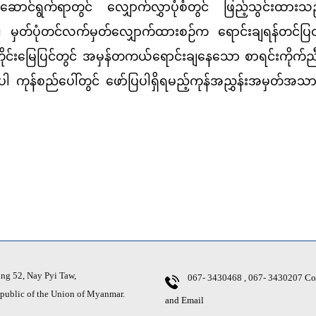
းဆောင်ရွက်ရာတွင် လျှောက်လွှာပုံစံတွင် ဖြည့်သွင်းထားသည
ရှိ၊ မှတ်ပုံတင်လက်မှတ်လျှောက်ထားစဉ်က ရောင်းချရန်တင်
ိုင်းမြေပြင်တွင် အမှန်တကယ်ရောင်းချနေသော စာရင်းကိုက်ညီမှု
ပါ ကုန်စည်ပေါ်တွင် ဖော်ပြပါရှိရမည့်ကုန်အညွှန်းအမှတ်အသား
g 52, Nay Pyi Taw,
067- 3430468 , 067- 3430207
Co
ic of the Union of Myanmar.
and Email