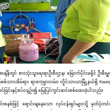
 စားသုံးသူရေးရာဦးစီးဌာန၊ မြောက်ပိုင်းခရိုင် ဦးစီးမှူးရု
်စစ်သားအိမ်ရာ၊ ရာဇကုမ္မာလမ်း၊ လှိုင်သာယာမြို့နယ်ရှိ Kaung
တင်ခြင်းနှင့်စပ်လျဉ်း၍ မြေပြင်ကွင်းဆင်းစစ်ဆေးခဲ့ပါသည်။
်ဖြင့် ရောင်းချနေသော လုပ်ငန်းရှင်များသို့ မှတ်ပုံတင