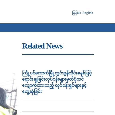
မြန်မာ
English
Related News
ကြို့ပင်ကောက်မြို့တွင်အွန်လိုင်းစနစ်ဖြင့်
ရောင်းချခြင်းလုပ်ငန်းများမှတ်ပုံတင်
လျှောက်ထားသည့် လုပ်ငန်းရှင်များနှင့်
တွေ့ဆုံခြင်း