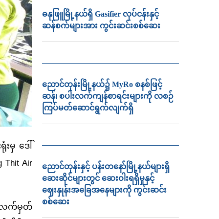
ဓနုဖြူမြို့နယ်ရှိ Gasifier လုပ်ငန်းနှင့်
ဆန်စက်များအား ကွင်းဆင်းစစ်ဆေး
ညောင်တုန်းမြို့နယ်၌ MyRo စနစ်ဖြင့်
ဆန်၊ စပါးလက်ကျန်စာရင်းများကို လစဉ်
ကြပ်မတ်ဆောင်ရွက်လျက်ရှိ
ံးမှ ဒေါ်
 Thit Air
ညောင်တုန်းနှင့် ပန်းတနော်မြို့နယ်များရှိ
ဆေးဆိုင်များတွင် ဆေးဝါးရရှိမှုနှင့်
ဈေးနှုန်းအခြေအနေများကို ကွင်းဆင်း
စစ်ဆေး
်လက်မှတ်