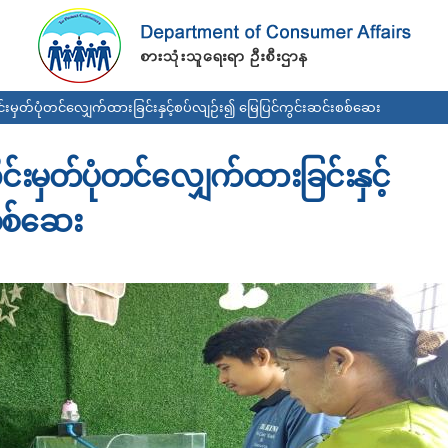
Skip to
main
content
ုင်းမှတ်ပုံတင်လျှေက်ထားခြင်းနှင့်စပ်လျဉ်း၍ မြေပြင်ကွင်းဆင်းစစ်ဆေး
င်းမှတ်ပုံတင်လျှေက်ထားခြင်းနှင့်
စစ်ဆေး