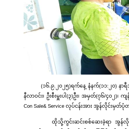
(၁၆.၉.၂၀၂၅)ရက်နေ့ နံနက်(၁၁:၂၀) နာရီအချိန်တွင်
နီလာဝင်း၊ ဦးစီးမှူးပါ(၃)ဦး၊ အမှတ်(၇၆/၄၀၂)၊ ကျန
Con Sale& Service လုပ်ငန်းအား အွန်လိုင်းမှတ်ပုံ
ထိုသို့ကွင်းဆင်းစစ်ဆေးခဲ့ရာ အွန်လိုင်းစနစ