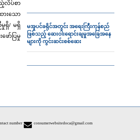
့်လိပ်စာ
ပြထားသော
ရှိ/ မရှိ
မအူပင်ခရိုင်အတွင်း အရေးကြီးကုန်စည်
ဖြစ်သည့် ဆေးဝါးရောင်းချမှုအခြေအနေ
ဖော်ပြမှု
များကို ကွင်းဆင်းစစ်ဆေး
ntact number
consumerwebsitedoca@gmail.com