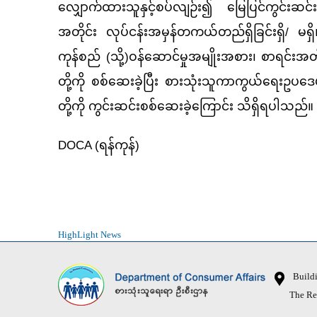
လျှောက်ထားသူနှင့်စပ်လျဉ်း၍ မြေပြင်ကွင်းဆင်
အတိုင်း လုပ်ငန်းအမှန်တကယ်တည်ရှိခြင်းရှိ/ မ
ကုန်စည် (သို့)ဝန်ဆောင်မှုအမျိုးအစား၊ စာရင်းအတ
တို့ကို စစ်ဆေးခဲ့ပြီး စားသုံးသူကာကွယ်ရေးဥပဒေ
တို့ကို ကွင်းဆင်းစစ်ဆေးခဲ့ကြောင်း သိရှိရပါသည်။
DOCA (ရန်ကုန်)
HighLight News
Buildin
The Republ