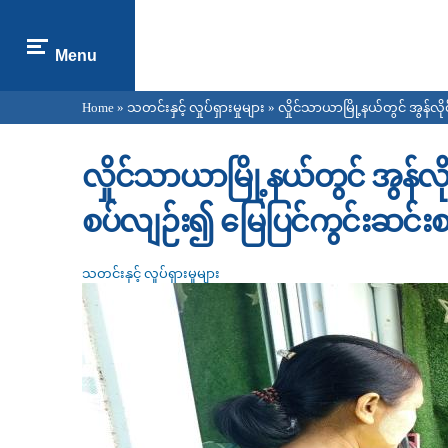
Menu
Home
»
သတင်းနှင့် လှုပ်ရှားမှုများ
» လှိုင်သာယာမြို့နယ်တွင် အွန်လိ
You are here
လှိုင်သာယာမြို့နယ်တွင် အွန်လို
စပ်လျဉ်း၍ မြေပြင်ကွင်းဆင်း
သတင်းနှင့် လှုပ်ရှားမှုများ