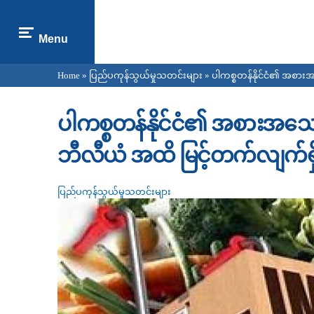
Menu
Home
»
ပြည်ပကုန်သွယ်မှုသတင်းများ
» ပါကစ္စတန်နိုင်ငံ၏ အစား
You are here
ပါကစ္စတန်နိုင်ငံ၏ အစားအသေ
ဘီလီယံ အထိ မြင့်တက်လျက်ရှ
ပြည်ပကုန်သွယ်မှုသတင်းများ