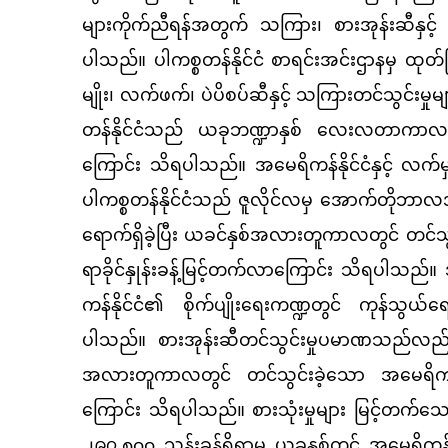
များကိုက်ညီရန်အတွက် သကြား၊ စားအုန်းဆီနှင့်
ပါသည်။ ပါကစ္စတန်နိုင်ငံ စာရင်းအင်းဌာနမှ ထု
မျိုး၊ လက်ဖက်၊ ပဲပိစပ်ဆီနှင့် သကြားတင်သွင်းမှ
တန်နိုင်ငံသည် ယခုဘဏ္ဍာနှစ် လေးလတာကာလအတ
ကြောင်း သိရပါသည်။ အမေရိကန်နိုင်ငံနှင့် လက်မ
ပါကစ္စတန်နိုင်ငံသည် ဇူလိုင်လမှ အောက်တိုဘာလအ
ရောက်ရှိခဲ့ပြီး ယခင်နှစ်အလားတူကာလတွင် တင်
ရာခိုင်နှုန်းခန့်မြင့်တက်လာကြောင်း သိရပါသည်။ 
ကန်နိုင်ငံ၏ စိုက်ပျိုးရေးကဏ္ဍတွင် ကုန်သွယ်ရ
ပါသည်။ စားအုန်းဆီတင်သွင်းမှုပမာဏသည်လည်း
အလားတူကာလတွင် တင်သွင်းခဲ့သော အမေရိကန်ဒ
ကြောင်း သိရပါသည်။ စားသုံးမှုများ မြင့်တက်သေ
၂၉၇.၈၀၀ သန်းခန့်ရှိရာမှ ယခုနှစ်တွင် အမေရိကန်