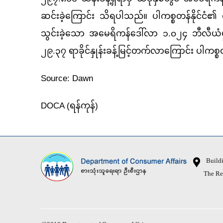
ဆင်းခဲ့ကြောင်း သိရပါသည်။ ပါကစ္စတန်နိုင်င
သွင်းခဲ့သော အမေရိကန်ဒေါ်လာ ၁.၀၂၄ ဘီလီယံမှ
၂၉.၃၇ ရာခိုင်နှုန်းခန့်မြင့်တက်လာကြောင်း ပါကစ
Source: Dawn
DOCA (ရန်ကုန်)
Buildin
The Republ