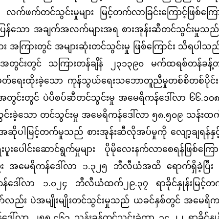
 လက်ဖက်တင်သွင်းမှုများ မြင့်တက်လာခြင်းကြောင့်ဖြစ်ကြေ
တ်ပြန်သော အချက်အလက်များအရ စားအုန်းဆီတင်သွင်းမှုသည် 
ုများ အကြားတွင် အများဆုံးတင်သွင်းမှု ဖြစ်ကြောင်း သိရပါသည
ွင်းတွင် သကြားတန်ချိန် ၂၃၁၃၉၀ မက်ထရစ်တန်ခန့်တင်သ
ှတ်ရေးထိုးခဲ့သော ကုန်သွယ်ရေးသဘောတူညီမှုတစ်စိတစ်ပိုင်း
တွင်းတွင် ပဲပိစပ်ဆီတင်သွင်းမှု အမေရိကန်ဒေါ်လာ ၆၆.၁၀၈ 
သွင်းခဲ့သော တင်သွင်းမှု အမေရိကန်ဒေါ်လာ ၅၈.၅၀၉ သန်းထ
အဆိုပါမြင့်တက်မှုသည် စားအုန်းဆီလိုအပ်မှုကို လျော့ချရန်နှ
ေးပူးပေါင်းဆောင်ရွက်မှုများ ပိုမိုလေးနက်လာစေရန်ဖြစ်ကြေ
 အမေရိကန်ဒေါ်လာ ၁.၃၂၅ ဘီလီယံအထိ ရောက်ရှိခဲ့ပြီး 
ေါ်လာ ၁.၀၂၄ ဘီလီယံထက်၂၉.၃၇ ရာခိုင်နှုန်းမြင့်တက်
ာ်လည်း ပဲအမျိုးမျိုးတင်သွင်းမှုသည် ယခင်နှစ်တွင် အမေရိက
ဒေါ်လာ ၂၅၅.၄၆၁ သန်းခန့်တင်သွင်းခဲ့ကာ ၁၄.၂၂ ရာခိုင်နှုန