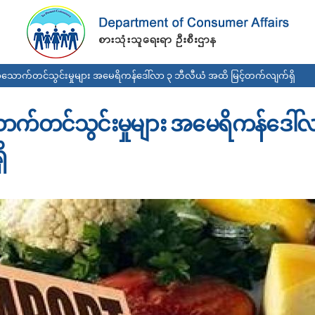
Skip to
main
content
အသောက်တင်သွင်းမှုများ အမေရိကန်ဒေါ်လာ ၃ ဘီလီယံ အထိ မြင့်တက်လျက်ရှိ
ာက်တင်သွင်းမှုများ အမေရိကန်ဒေါ်
ိ