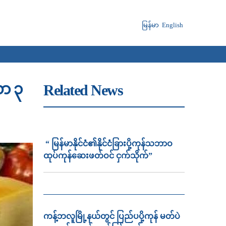
မြန်မာ
English
လာ ၃
Related News
“ မြန်မာနိုင်ငံ၏နိုင်ငံခြားပို့ကုန်သဘာဝ
ထုပ်ကုန်ဆေးဖတ်ဝင် ငှက်သိုက်”
ကန့်ဘလူမြို့နယ်တွင် ပြည်ပပို့ကုန် မတ်ပဲ