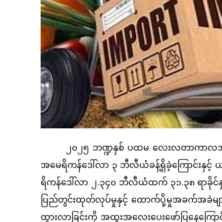
၂၀၂၅ ဘဏ္ဍနှစ် ပထမ လေးလတာကာလအတွင်း ပ
အမေရိကန်ဒေါ်လာ ၃ ဘီလီယံခန့်ရှိခဲ့ကြောင်းနှ
ရိကန်ဒေါ်လာ ၂.၃၄၀ ဘီလီယံထက် ၃၁.၃၈ ရာခိုင်န
ပြည်တွင်းထုတ်လုပ်မှုနှင့် ထောက်ပို့မှုအခက်အခဲမ
ထွားလာခြင်းကို အထူးအလေးပေးဖော်ပြနေကြောင်