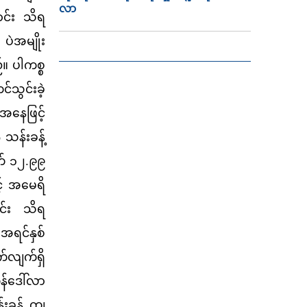
လာ
ာင်း သိရ
ပဲအမျိုး
်။ ပါကစ္စ
ွင်းခဲ့
အနေဖြင့်
သန်းခန့်
က် ၁၂.၉၉
င့် အမေရိ
ာင်း သိရ
အရင်နှစ်
လျက်ရှိ
န်ဒေါ်လာ
်းခန့် ကျ