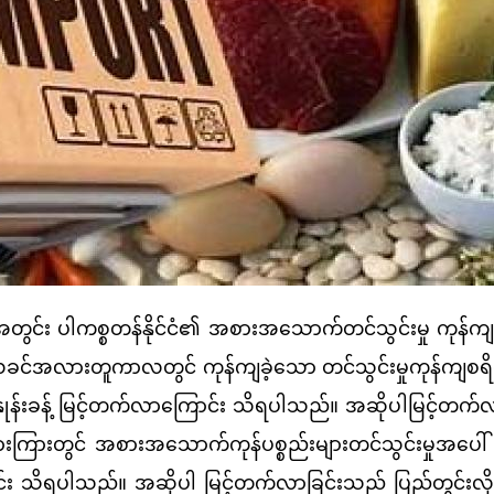
ါကစ္စတန်နိုင်ငံ၏ အစားအသောက်တင်သွင်းမှု ကုန်က
င့် ယခင်အလားတူကာလတွင် ကုန်ကျခဲ့သော တင်သွင်းမှုကုန်ကျစ
ှုန်းခန့် မြင့်တက်လာကြောင်း သိရပါသည်။ အဆိုပါမြင့်တက်
ျားကြားတွင် အစားအသောက်ကုန်ပစ္စည်းများတင်သွင်းမှုအပေါ် မှီခ
း သိရပါသည်။ အဆိုပါ မြင့်တက်လာခြင်းသည် ပြည်တွင်းလိ