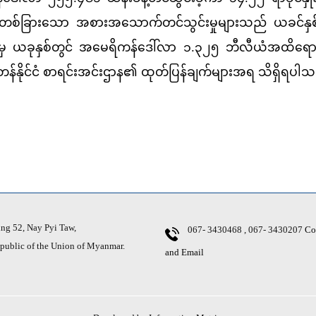
ံ၏ တစ်ခြားသော အစားအသောက်တင်သွင်းမှုများသည် ယခင်နှစ
 ယခုနှစ်တွင် အမေရိကန်ဒေါ်လာ ၁.၃၂၅ ဘီလီယံအထိရောက်ရှ
္စတန်နိုင်ငံ စာရင်းအင်းဌာန၏ ထုတ်ပြန်ချက်များအရ သိရှိရပါ
g 52, Nay Pyi Taw,
067- 3430468 , 067- 3430207
Co
ic of the Union of Myanmar.
and Email