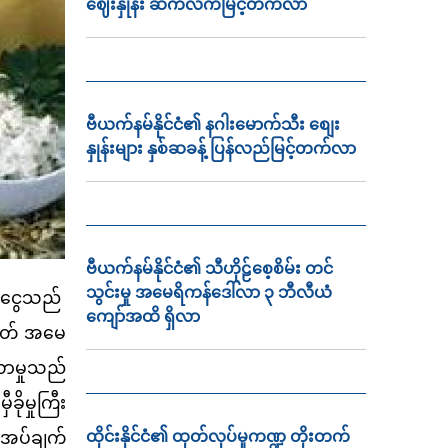
ဈေးနှုန်း ဆက်လက်မြင့်တက်လာ
ဗီယက်နမ်နိုင်ငံ၏ နဂါးမောက်သီး စျေး
နှုန်းများ နှစ်ဆခန့် ပြန်လည်မြင့်တက်လာ
ဗီယက်နမ်နိုင်ငံ၏ သီဟိုဠ်စေ့စိမ်း တင်
သွင်းမှု အမေရိကန်ဒေါ်လာ ၃ ဘီလီယံ
ျငွေသည်
ကျော်အထိ ရှိလာ
ရိတ် အမေ
လာမှုသည်
ိုမှုကြီး
ုအပ်ချက်
ထိုင်းနိုင်ငံ၏ ထုတ်လုပ်မှုကဏ္ဍ တိုးတက်