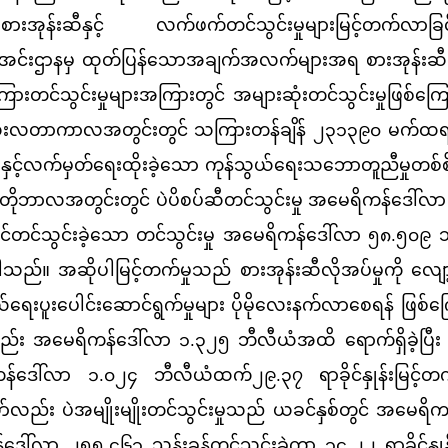
းအုန်းဆီနှင့် လက်ဖက်တင်သွင်းမှုများမြင့်တက်လာခြင်
ရင်းအင်းဌာနမှ ထုတ်ပြန်သောအချက်အလက်များအရ စားအုန်းဆီ
သကြားတင်သွင်းမှုများအကြားတွင် အများဆုံးတင်သွင်းမှုဖြစ်ကြ
 လေးလတာကာလအတွင်းတွင် သကြားတန်ချိန် ၂၃၁၃၉၀ မက်ထရစ
 နှင့်လက်မှတ်ရေးထိုးခဲ့သော ကုန်သွယ်ရေးသဘောတူညီမှုတစ်စိ
က်တိုဘာလအတွင်းတွင် ပဲပိစပ်ဆီတင်သွင်းမှု အမေရိကန်ဒေါ်လ
ွင်တင်သွင်းခဲ့သော တင်သွင်းမှု အမေရိကန်ဒေါ်လာ ၅၈.၅၀၉
ါသည်။ အဆိုပါမြင့်တက်မှုသည် စားအုန်းဆီလိုအပ်မှုကို လျော့ခ
ယ်ရေးပူးပေါင်းဆောင်ရွက်မှုများ ပိုမိုလေးနက်လာစေရန် ဖြစ်က
း အမေရိကန်ဒေါ်လာ ၁.၃၂၅ ဘီလီယံအထိ ရောက်ရှိခဲ့ပြီး 
ေါ်လာ ၁.၀၂၄ ဘီလီယံထက်၂၉.၃၇ ရာခိုင်နှုန်းမြင့်တက်
ာ်လည်း ပဲအမျိုးမျိုးတင်သွင်းမှုသည် ယခင်နှစ်တွင် အမေရိက
ဒေါ်လာ ၂၅၅.၄၆၁ သန်းခန့်တင်သွင်းခဲ့ကာ ၁၄.၂၂ ရာခိုင်နှုန