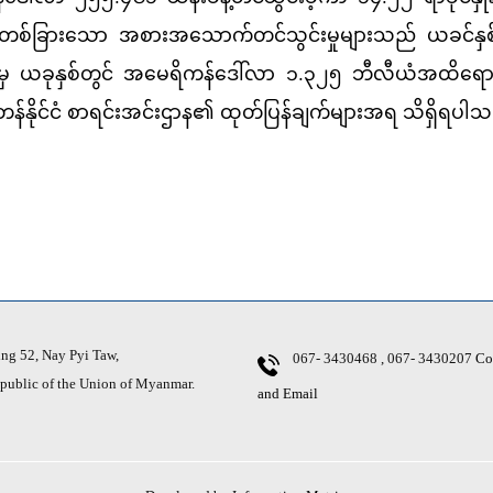
ံ၏ တစ်ခြားသော အစားအသောက်တင်သွင်းမှုများသည် ယခင်နှစ
 ယခုနှစ်တွင် အမေရိကန်ဒေါ်လာ ၁.၃၂၅ ဘီလီယံအထိရောက်ရှ
္စတန်နိုင်ငံ စာရင်းအင်းဌာန၏ ထုတ်ပြန်ချက်များအရ သိရှိရပါ
awn
g 52, Nay Pyi Taw,
067- 3430468 , 067- 3430207
Co
ic of the Union of Myanmar.
and Email