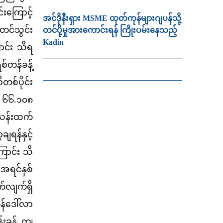
းကြောင့်
အင်ဒိုနီးရှား MSME ထုတ်ကုန်များဂျပန်သို့
တင်သွင်း
တင်ပို့မှုအားကောင်းရန် ကြိုးပမ်းနေသည့်
Kadin
ောင်း သိရ
်တန်ခန့်
တစ်ပိုင်း
ာ ၆၆.၁၀၈
 သန်းထက်
ျရန်နှင့်
ြောင်း သိ
အရင်နှစ်
လျက်ရှိ
န်ဒေါ်လာ
်းခန့် ကျ