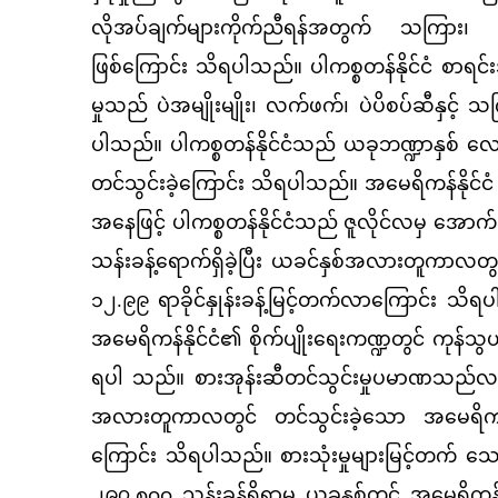
လိုအပ်ချက်များကိုက်ညီရန်အတွက် သကြား၊ စာ
ဖြစ်ကြောင်း သိရပါသည်။ ပါကစ္စတန်နိုင်ငံ စာ
မှုသည် ပဲအမျိုးမျိုး၊ လက်ဖက်၊ ပဲပိစပ်ဆီနှင့် 
ပါသည်။ ပါကစ္စတန်နိုင်ငံသည် ယခုဘဏ္ဍာနှစ်
တင်သွင်းခဲ့ကြောင်း သိရပါသည်။ အမေရိကန်နိုင်ငံ
အနေဖြင့် ပါကစ္စတန်နိုင်ငံသည် ဇူလိုင်လမှ အော
သန်းခန့်ရောက်ရှိခဲ့ပြီး ယခင်နှစ်အလားတူကာလတ
၁၂.၉၉ ရာခိုင်နှုန်းခန့်မြင့်တက်လာကြောင်း သိရပ
အမေရိကန်နိုင်ငံ၏ စိုက်ပျိုးရေးကဏ္ဍတွင် ကုန်သွ
ရပါ သည်။ စားအုန်းဆီတင်သွင်းမှုပမာဏသည်လည်
အလားတူကာလတွင် တင်သွင်းခဲ့သော အမေရိကန်ဒ
ကြောင်း သိရပါသည်။ စားသုံးမှုများမြင့်တက် သေ
၂၉၇.၈၀၀ သန်းခန့်ရှိရာမှ ယခုနှစ်တွင် အမေရိကန်