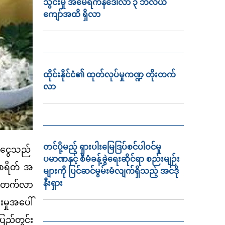
သွင်းမှု အမေရိကန်ဒေါ်လာ ၃ ဘီလီယံ
ကျော်အထိ ရှိလာ
ထိုင်းနိုင်ငံ၏ ထုတ်လုပ်မှုကဏ္ဍ တိုးတက်
လာ
တင်ပို့မည့် ရှားပါးမြေဒြပ်စင်ပါဝင်မှု
ျငွေသည်
ပမာဏနှင့် စီမံခန့်ခွဲရေးဆိုင်ရာ စည်းမျဉ်း
ျစရိတ် အ
များကို ပြင်ဆင်မွမ်းမံလျက်ရှိသည့် အင်ဒို
နီးရှား
င့်တက်လာ
မှုအပေါ်
ြည်တွင်း