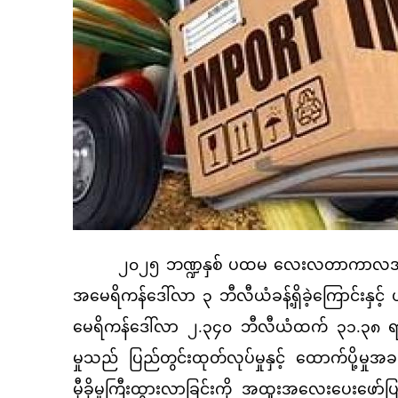
၂၀၂၅ ဘဏ္ဍနှစ် ပထမ လေးလတာကာလအတွင်း ပ
အမေရိကန်ဒေါ်လာ ၃ ဘီလီယံခန့်ရှိခဲ့ကြောင်းနှ
မေရိကန်ဒေါ်လာ ၂.၃၄၀ ဘီလီယံထက် ၃၁.၃၈ ရာခိ
မှုသည် ပြည်တွင်းထုတ်လုပ်မှုနှင့် ထောက်ပို့မှ
မှီခိုမှုကြီးထွားလာခြင်းကို အထူးအလေးပေးဖေ