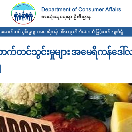
Skip to
main
content
အသောက်တင်သွင်းမှုများ အမေရိကန်ဒေါ်လာ ၃ ဘီလီယံအထိ မြင့်တက်လျက်ရှိ
ာက်တင်သွင်းမှုများ အမေရိကန်ဒေါ်
ိ