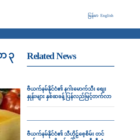
မြန်မာ
English
လာ ၃
Related News
ဗီယက်နမ်နိုင်ငံ၏ နဂါးမောက်သီး စျေး
နှုန်းများ နှစ်ဆခန့် ပြန်လည်မြင့်တက်လာ
ဗီယက်နမ်နိုင်ငံ၏ သီဟိုဠ်စေ့စိမ်း တင်