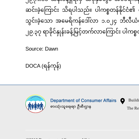
ဆင်းခဲ့ကြောင်း သိရပါသည်။ ပါကစ္စတန်နိုင်င
သွင်းခဲ့သော အမေရိကန်ဒေါ်လာ ၁.၀၂၄ ဘီလီယံမှ
၂၉.၃၇ ရာခိုင်နှုန်းခန့်မြင့်တက်လာကြောင်း ပါကစ
Source: D
DOCA (
ရန်ကုန်
)
Buildin
The Republ