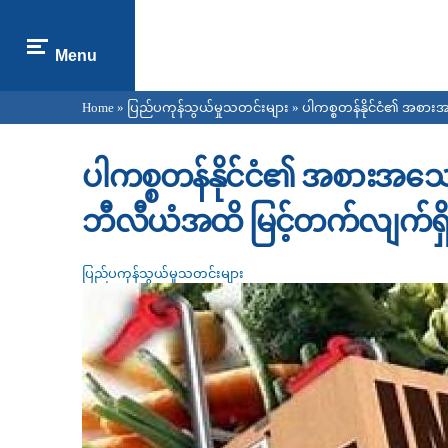
Menu
Home
»
ပြည်ပကုန်သွယ်မှုသတင်းများ
» ပါကစ္စတန်နိုင်ငံ၏ အစား
You are here
ပါကစ္စတန်နိုင်ငံ၏ အစားအသေ
ဘီလီယံအထိ မြင့်တက်လျက်ရှ
ပြည်ပကုန်သွယ်မှုသတင်းများ