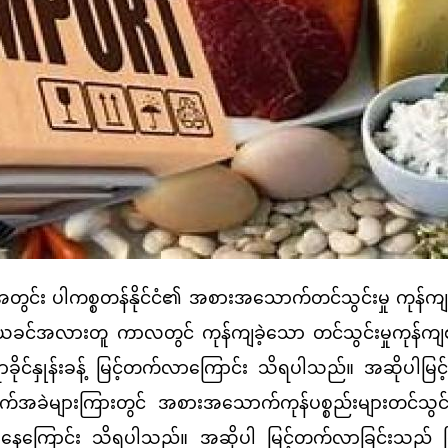
ါကစ္စတန်နိုင်ငံ၏ အစားအသောက်တင်သွင်းမှု ကုန်က
င့် ယခင်အလားတူ ကာလတွင် ကုန်ကျခဲ့သော တင်သွင်းမှုကုန်က
ုင်နှုန်းခန့် မြင့်တက်လာကြောင်း သိရပါသည်။ အဆိုပါမြ
ုအခက်အခဲများကြားတွင် အစားအသောက်ကုန်ပစ္စည်းများတင်သွင်း
ာ်ပြနေကြောင်း သိရပါသည်။ အဆိုပါ မြင့်တက်လာခြင်းသည် ပ