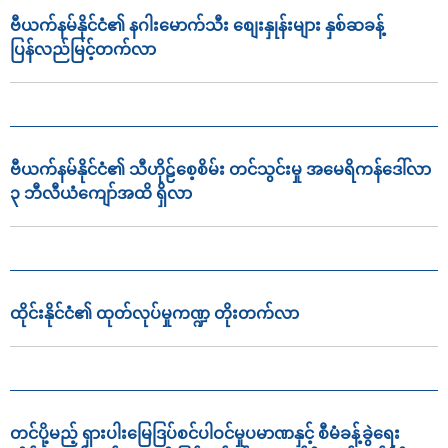
ဗီယက်နမ်နိုင်ငံ၏ နဂါးမောက်သီး စျေးနှုန်းများ နှစ်ဆခန့်
ပြန်လည်မြင့်တက်လာ
ဗီယက်နမ်နိုင်ငံ၏ သီဟိုဠ်စေ့စိမ်း တင်သွင်းမှု အမေရိကန်ဒေါ်လာ
၃ ဘီလီယံကျော်အထိ ရှိလာ
ထိုင်းနိုင်ငံ၏ ထုတ်လုပ်မှုကဏ္ဍ တိုးတက်လာ
တင်ပို့မည့် ရှားပါးမြေဒြပ်စင်ပါဝင်မှုပမာဏနှင့် စီမံခန့်ခွဲရေး