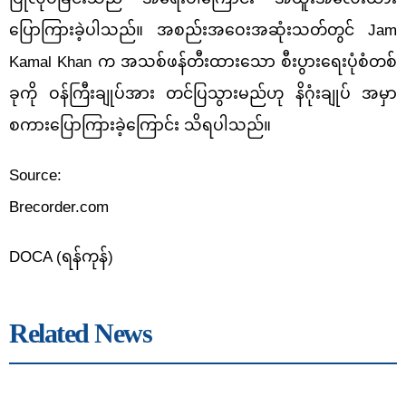
ပြောကြားခဲ့ပါသည်။ အစည်းအဝေးအဆုံးသတ်တွင် Jam
Kamal Khan က အသစ်ဖန်တီးထားသော စီးပွားရေးပုံစံတစ်
ခုကို ဝန်ကြီးချုပ်အား တင်ပြသွားမည်ဟု နိဂုံးချုပ် အမှာ
စကားပြောကြားခဲ့ကြောင်း သိရပါသည်။
Source:
Brecorder.com
DOCA (
ရန်ကုန်
)
Related News