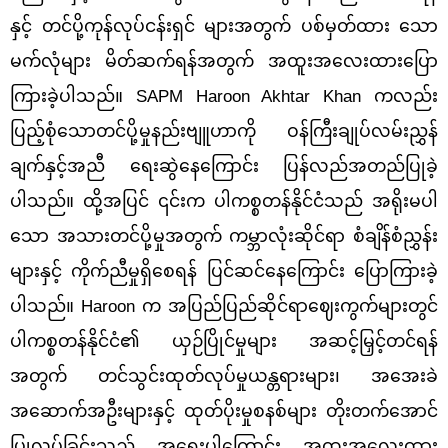
နှင့် တင်ပို့ကုန်လုပ်ငန်းရှင် များအတွက် ပစ်မှတ်ထား သော
မက်လုံများ မိတ်ဆက်ရန်အတွက် အထူးအလေးထားပြော
ကြားခဲ့ပါသည်။ SAPM Haroon Akhtar Khan ကလည်း
ပြည့်စုံသောတင်ပို့မှုနည်းဗျူဟာကို ဝန်ကြီးချုပ်လမ်းညွှန်
ချက်နှင့်အညီ ရေးဆွဲနေကြောင်း ပြန်လည်အတည်ပြုခဲ့
ပါသည်။ ထို့အပြင် ၎င်းက ပါကစ္စတန်နိုင်ငံသည် အရိုးမပါ
သော အသားတင်ပို့မှုအတွက် ကမ္ဘာလုံးဆိုင်ရာ စံချိန်စံညွှန်း
များနှင့် ကိုက်ညီမှုရှိစေရန် ပြင်ဆင်နေကြောင်း ပြောကြားခဲ့
ပါသည်။ Haroon က အပြည်ပြည်ဆိုင်ရာဈေးကွက်များတွင်
ပါကစ္စတန်နိုင်ငံ၏ ယှဉ်ပြိုင်မှုများ အဆင့်မြှင့်တင်ရန်
အတွက် တင်သွင်းထုတ်လုပ်မှုယန္တရားများ၊ အအေးခဲ
အဆောက်အဦးများနှင့် ထုတ်ပိုးမှုစနစ်များ တိုးတက်အောင်
ပြုလုပ်ခြင်းသည် အရေးပါကြောင်း အထူးအလေးထား