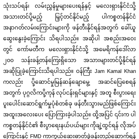
သုံးသပ်ရန်၊ လမ်းညွှန်မှုများပေးရန်နှင့် မလေးရှားနိုင်ငံသို့
အသားတင်ပို့မည့် မြှင့်တင်နိုင်မည့် ပါကစ္စတန်နိုင်ငံ
အနာဂတ်လမ်းကြောင်းများကို ဖန်တီးနိုင်ရန်အတွက် ခေါ်ယူ
ဆွေးနွေးခဲ့ကြောင်း သိရပါသည်။ အဆိုပါ အစည်းအဝေး
တွင် ကော်မတီက မလေးရှားနိုင်ငံသို့ အမေရိကန်ဒေါ်လာ
၂၀၀ သန်းခန့်တန်ကြေးရှိသော အသားများတင်ပို့နိုင်ရန်
အဆိုပြုခဲ့ကြောင်းသိရပါသည်။ ဝန်ကြီး Jam Kamal Khan
ကလည်း ပို့ဆောင်မှုမြန်ဆန်ချောမွေ့ အဆင်ပြေစေရန်
အတွက် ပုဂ္ဂလိကပို့ကုန်
လုပ်ငန်းရှင်များနှင့် အတူ စီးပွားရေး
ပူးပေါင်းဆောင်ရွက်မှုပုံစံတစ်ခု ဖန်တီးသွားမည်ဖြစ်ကြောင်း
အထူးအလေးပေး ပြောကြားခဲ့ပါသည်။ ထို့အပြင် ၎င်းက ပါ
ကစ္စတန်နိုင်ငံ၏ စီးပွာရေးနယ်ပယ်များ
ကိုချဲ့ထွင်ရန် လိုအပ်
ကြောင်းနှင့်
FMD ကာကွယ်ဆေးဓာတ်ခွဲခန်းတည်ဆောက်ရန်