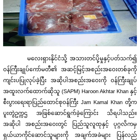
မလေးရှားနိုင်ငံသို့ အသားတင်ပို့မှုနှင့်ပတ်သက်၍
ဝန်ကြီးချုပ်ကော်မတီ၏ အဆင့်မြင့်အစည်းအဝေးတစ်ခုကို
ကျင်းပပြုလုပ်ခဲ့ပြီး အဆိုပါအစည်းအဝေးကို ဝန်ကြီးချုပ်
အထူးလက်ထောက်ဆိုသူ (SAPM) Haroon Akhtar Khan နှင့်
စီးပွားရေးရာပြည်ထောင်စုဝန်ကြီး Jam Kamal Khan တို့က
ပူးတွဲဥက္ကဌ အဖြစ်ဆောင်ရွက်ခဲ့ကြောင်း သိရပါသည်။
အဆိုပါ အစည်းအဝေးတွင် ပြည်သူလူထုနှင့် ပုဂ္ဂလိကမှ
ရှယ်ယာကိုင်ဆောင်သူများကို အချက်အခဲများ ပြန်လည်