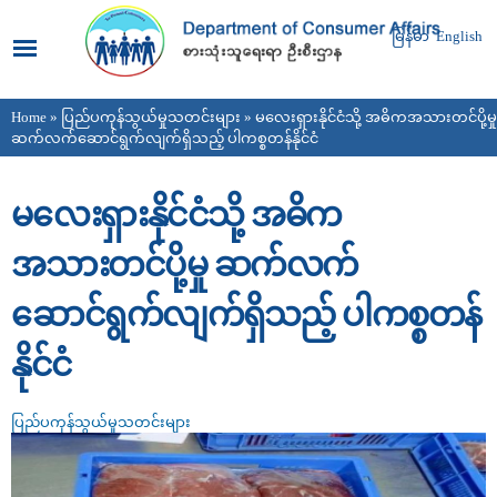
Skip to
main
မြန်မာ
English
content
Home
»
ပြည်ပကုန်သွယ်မှုသတင်းများ
» မလေးရှားနိုင်ငံသို့ အဓိကအသားတင်ပို့မှု
You are here
ဆက်လက်ဆောင်ရွက်လျက်ရှိသည့် ပါကစ္စတန်နိုင်ငံ
မလေးရှားနိုင်ငံသို့ အဓိက
အသားတင်ပို့မှု ဆက်လက်
ဆောင်ရွက်လျက်ရှိသည့် ပါကစ္စတန်
နိုင်ငံ
ပြည်ပကုန်သွယ်မှုသတင်းများ