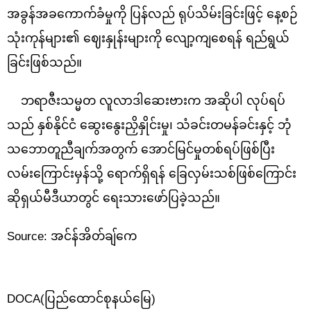
အခွန်အခကောက်ခံမှုကို ပြန်လည် ရုပ်သိမ်းခြင်းဖြင့် နေ့စဉ်
သုံးကုန်များ၏ ဈေးနှုန်းများကို လျော့ကျစေရန် ရည်ရွယ်
ခြင်းဖြစ်သည်။
ဘရာဇီးသမ္မတ လူလာဒါဆေးဗားက အဆိုပါ လုပ်ရပ်
သည် နှစ်နိုင်ငံ ဆွေးနွေးညှိနှိုင်းမှု၊ သံခင်းတမန်ခင်းနှင့် ဘုံ
သဘောတူညီချက်အတွက် အောင်မြင်မှုတစ်ရပ်ဖြစ်ပြီး
လမ်းကြောင်းမှန်သို့ ရောက်ရှိရန် ခြေလှမ်းသစ်ဖြစ်ကြောင်း
ဆိုရှယ်မီဒီယာတွင် ရေးသားဖော်ပြခဲ့သည်။
Source: အင်န်အိတ်ချ်ကေ
DOCA(ပြည်ထောင်စုနယ်မြေ)