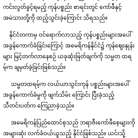
ကင်းလွတ်ခွင့်ရမည့် ကုန်ပစ္စည်း စာရင်းတွင် ကော်ဖီနှင့်
အမဲသားတို့ကို ထည့်သွင်းခဲ့ကြောင်း သိရသည်။
နိုင်ငံတကာမှ ဝင်ရောက်လာသည့် ကုန်ပစ္စည်းများအပေါ်
အခွန်ကောက်ခံခြင်းကြောင့် အမေရိကန်နိုင်ငံ၌ ကုန်ဈေးနှုန်း
များ မြင့်တက်လာနေစဉ် ယခုဆုံးဖြတ်ချက်ကို သမ္မတ ထရ
မ့်က ချမှတ်ခဲ့ခြင်းဖြစ်သည်။
သမ္မတထရမ့်က လယ်ယာသွင်းကုန် ပစ္စည်းများအပေါ်
အခွန်ကောက်ခံမှုကို ဖျက်သိမ်း ကြောင်း ပြီးခဲ့သည့်
သီတင်းပတ်က ကြေညာခဲ့သည်။
အမေရိကန်ပြည်ထောင်စုသည် ဘရာဇီးကော်ဖီစေ့များကို
အများဆုံး လက်ခံဝယ်ယူသည့် နိုင်ငံဖြစ်သည်။ ယင်းသို့