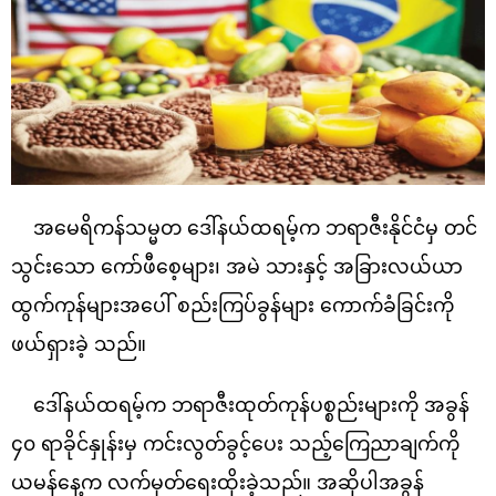
အမေရိကန်သမ္မတ ဒေါ်နယ်ထရမ့်က ဘရာဇီးနိုင်ငံမှ တင်
သွင်းသော ကော်ဖီစေ့များ၊ အမဲ သားနှင့် အခြားလယ်ယာ
ထွက်ကုန်များအပေါ် စည်းကြပ်ခွန်များ ကောက်ခံခြင်းကို
ဖယ်ရှားခဲ့ သည်။
ဒေါ်နယ်ထရမ့်က ဘရာဇီးထုတ်ကုန်ပစ္စည်းများကို အခွန်
၄၀ ရာခိုင်နှုန်းမှ ကင်းလွတ်ခွင့်ပေး သည့်ကြေညာချက်ကို
ယမန်နေ့က လက်မှတ်ရေးထိုးခဲ့သည်။ အဆိုပါအခွန်