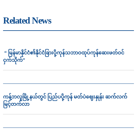
Related News
“ မြန်မာနိုင်ငံ၏နိုင်ငံခြားပို့ကုန်သဘာဝထုပ်ကုန်ဆေးဖတ်ဝင်
ငှက်သိုက်”
ကန့်ဘလူမြို့နယ်တွင် ပြည်ပပို့ကုန် မတ်ပဲဈေးနှုန်း ဆက်လက်
မြင့်တက်လာ