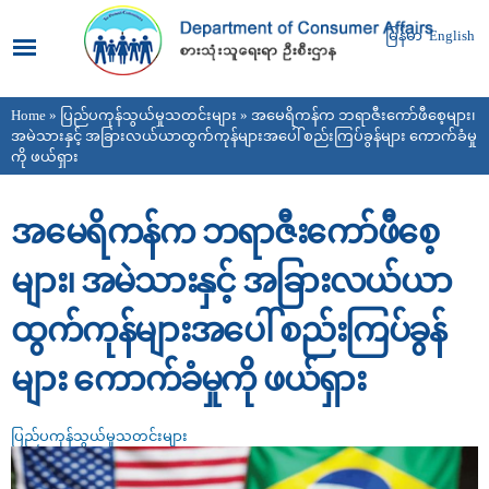
Skip to
main
မြန်မာ
English
content
Home
»
ပြည်ပကုန်သွယ်မှုသတင်းများ
» အမေရိကန်က ဘရာဇီးကော်ဖီစေ့များ၊
You are here
အမဲသားနှင့် အခြားလယ်ယာထွက်ကုန်များအပေါ် စည်းကြပ်ခွန်များ ကောက်ခံမှု
ကို ဖယ်ရှား
အမေရိကန်က ဘရာဇီးကော်ဖီစေ့
များ၊ အမဲသားနှင့် အခြားလယ်ယာ
ထွက်ကုန်များအပေါ် စည်းကြပ်ခွန်
များ ကောက်ခံမှုကို ဖယ်ရှား
ပြည်ပကုန်သွယ်မှုသတင်းများ