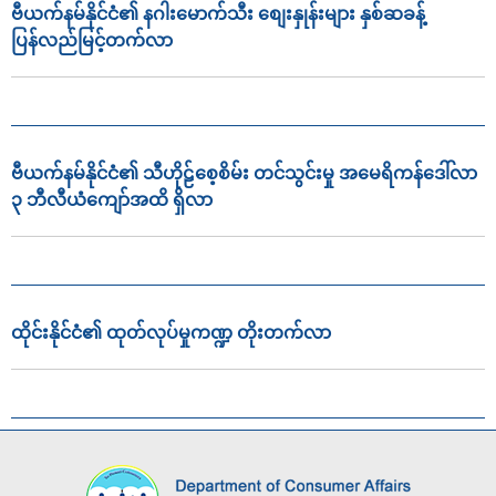
ဗီယက်နမ်နိုင်ငံ၏ နဂါးမောက်သီး စျေးနှုန်းများ နှစ်ဆခန့်
ပြန်လည်မြင့်တက်လာ
ဗီယက်နမ်နိုင်ငံ၏ သီဟိုဠ်စေ့စိမ်း တင်သွင်းမှု အမေရိကန်ဒေါ်လာ
၃ ဘီလီယံကျော်အထိ ရှိလာ
ထိုင်းနိုင်ငံ၏ ထုတ်လုပ်မှုကဏ္ဍ တိုးတက်လာ