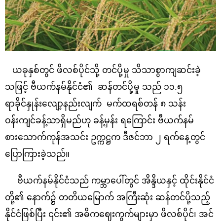
ယခုနှစ်တွင် ဖိလစ်ပိုင်သို့ တင်ပို့မှု သိသာစွာကျဆင်းခဲ့
သဖြင့် ဗီယက်နမ်နိုင်ငံ၏ ဆန်တင်ပို့မှု သည် ၁၁.၅
ရာခိုင်နှုန်းလျော့နည်းလျက် မက်ထရစ်တန် ၈ သန်း
ဝန်းကျင်ခန့်သာရှိမည်ဟု ခန့်မှန်း ရကြောင်း ဗီယက်နမ်
စားသောက်ကုန်အသင်း ဥက္ကဋ္ဌက ဒီဇင်ဘာ ၂ ရက်နေ့တွင်
ပြောကြားခဲ့သည်။
ဗီယက်နမ်နိုင်ငံသည် ကမ္ဘာပေါ်တွင် အိန္ဒိယနှင့် ထိုင်းနိုင်ငံ
တို့၏ နောက်၌ တတိယမြောက် အကြီးဆုံး ဆန်တင်ပို့သည့်
နိုင်ငံဖြစ်ပြီး ၎င်း၏ အဓိကဈေးကွက်များမှာ ဖိလစ်ပိုင်၊ အင်