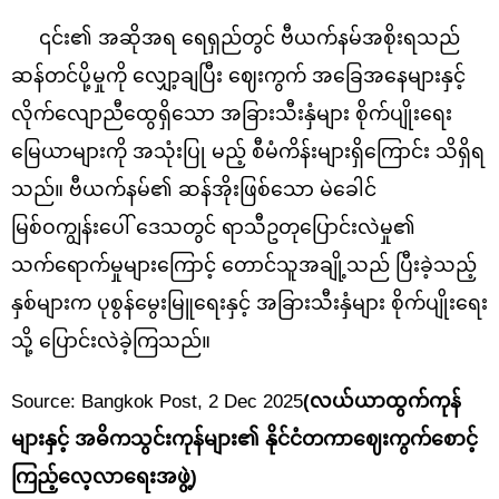
၎င်း၏ အဆိုအရ ရေရှည်တွင် ဗီယက်နမ်အစိုးရသည်
ဆန်တင်ပို့မှုကို လျှော့ချပြီး ဈေးကွက် အခြေအနေများနှင့်
လိုက်လျောညီထွေရှိသော အခြားသီးနှံများ စိုက်ပျိုးရေး
မြေယာများကို အသုံးပြု မည့် စီမံကိန်းများရှိကြောင်း သိရှိရ
သည်။ ဗီယက်နမ်၏ ဆန်အိုးဖြစ်သော မဲခေါင်
မြစ်ဝကျွန်းပေါ် ဒေသတွင် ရာသီဥတုပြောင်းလဲမှု၏
သက်ရောက်မှုများကြောင့် တောင်သူအချို့သည် ပြီးခဲ့သည့်
နှစ်များက ပုစွန်မွေးမြူရေးနှင့် အခြားသီးနှံများ စိုက်ပျိုးရေး
သို့ ပြောင်းလဲခဲ့ကြသည်။
Source: Bangkok Post, 2 Dec 2025
(
လယ်ယာထွက်ကုန်
များနှင့်
အဓိကသွင်းကုန်များ၏
နိုင်ငံတကာဈေးကွက်စောင့်
ကြည့်လေ့လာရေးအဖွဲ့)