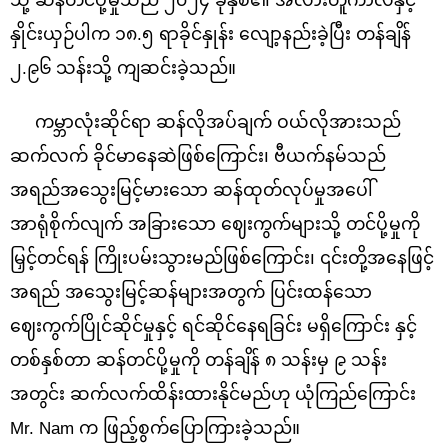
သို့ ဆန်တင်ပို့မှုသည် ၂၀၂၄ ခုနှစ်၏ အလားတူကာလနှင့်
နှိုင်းယှဉ်ပါက ၁၈.၅ ရာခိုင်နှုန်း လျော့နည်းခဲ့ပြီး တန်ချိန်
၂.၉၆ သန်းသို့ ကျဆင်းခဲ့သည်။
ကမ္ဘာလုံးဆိုင်ရာ ဆန်လိုအပ်ချက် ဝယ်လိုအားသည်
ဆက်လက် ခိုင်မာနေဆဲဖြစ်ကြောင်း၊ ဗီယက်နမ်သည်
အရည်အသွေးမြင့်မားသော ဆန်ထုတ်လုပ်မှုအပေါ်
အာရုံစိုက်လျက် အခြားသော ဈေးကွက်များသို့ တင်ပို့မှုကို
မြှင့်တင်ရန် ကြိုးပမ်းသွားမည်ဖြစ်ကြောင်း၊ ၎င်းတို့အနေဖြင့်
အရည် အသွေးမြင့်ဆန်များအတွက် ပြင်းထန်သော
ဈေးကွက်ပြိုင်ဆိုင်မှုနှင့် ရင်ဆိုင်နေရခြင်း မရှိကြောင်း နှင့်
တစ်နှစ်တာ ဆန်တင်ပို့မှုကို တန်ချိန် ၈ သန်းမှ ၉ သန်း
အတွင်း ဆက်လက်ထိန်းထားနိုင်မည်ဟု ယုံကြည်ကြောင်း
Mr. Nam က ဖြည့်စွက်ပြောကြားခဲ့သည်။