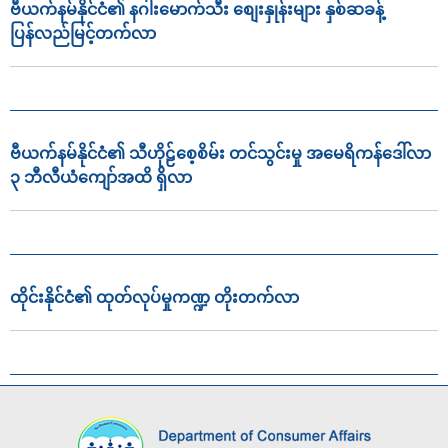
ဗီယက်နမ်နိုင်ငံ၏ နဂါးမောက်သီး စျေးနှုန်းများ နှစ်ဆခန့်
ပြန်လည်မြင့်တက်လာ
ဗီယက်နမ်နိုင်ငံ၏ သီဟိုဠ်စေ့စိမ်း တင်သွင်းမှု အမေရိကန်ဒေါ်လာ
၃ ဘီလီယံကျော်အထိ ရှိလာ
ထိုင်းနိုင်ငံ၏ ထုတ်လုပ်မှုကဏ္ဍ တိုးတက်လာ