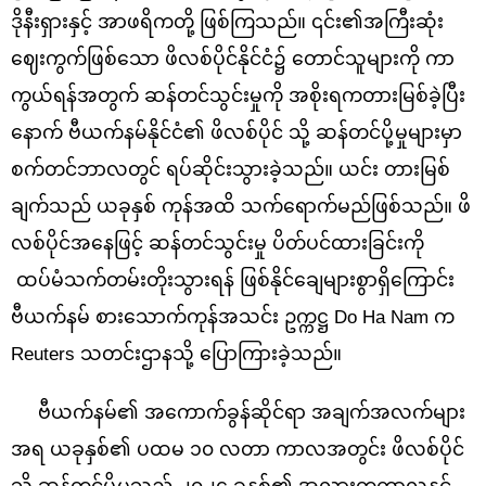
ဒိုနီးရှားနှင့် အာဖရိကတို့ ဖြစ်ကြသည်။ ၎င်း၏အကြီးဆုံး
ဈေးကွက်ဖြစ်သော ဖိလစ်ပိုင်နိုင်ငံ၌ တောင်သူများကို ကာ
ကွယ်ရန်အတွက် ဆန်တင်သွင်းမှုကို အစိုးရကတားမြစ်ခဲ့ပြီး
နောက် ဗီယက်နမ်နိုင်ငံ၏ ဖိလစ်ပိုင် သို့ ဆန်တင်ပို့မှုများမှာ
စက်တင်ဘာလတွင် ရပ်ဆိုင်းသွားခဲ့သည်။ ယင်း တားမြစ်
ချက်သည် ယခုနှစ် ကုန်အထိ သက်ရောက်မည်ဖြစ်သည်။ ဖိ
လစ်ပိုင်အနေဖြင့် ဆန်တင်သွင်းမှု ပိတ်ပင်ထားခြင်းကို
ထပ်မံသက်တမ်းတိုးသွားရန် ဖြစ်နိုင်ချေများစွာရှိကြောင်း
ဗီယက်နမ် စားသောက်ကုန်အသင်း ဥက္ကဋ္ဌ Do Ha Nam က
Reuters သတင်းဌာနသို့ ပြောကြားခဲ့သည်။
ဗီယက်နမ်၏ အကောက်ခွန်ဆိုင်ရာ အချက်အလက်များ
အရ ယခုနှစ်၏ ပထမ ၁၀ လတာ ကာလအတွင်း ဖိလစ်ပိုင်