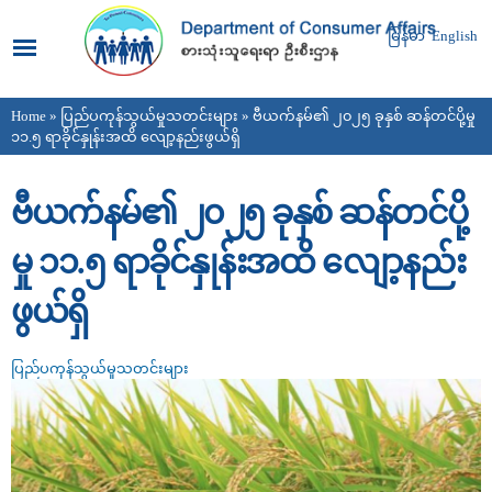
Skip to
main
မြန်မာ
English
content
Home
»
ပြည်ပကုန်သွယ်မှုသတင်းများ
» ဗီယက်နမ်၏ ၂၀၂၅ ခုနှစ် ဆန်တင်ပို့မှု
You are here
၁၁.၅ ရာခိုင်နှုန်းအထိ လျော့နည်းဖွယ်ရှိ
ဗီယက်နမ်၏ ၂၀၂၅ ခုနှစ် ဆန်တင်ပို့
မှု ၁၁.၅ ရာခိုင်နှုန်းအထိ လျော့နည်း
ဖွယ်ရှိ
ပြည်ပကုန်သွယ်မှုသတင်းများ