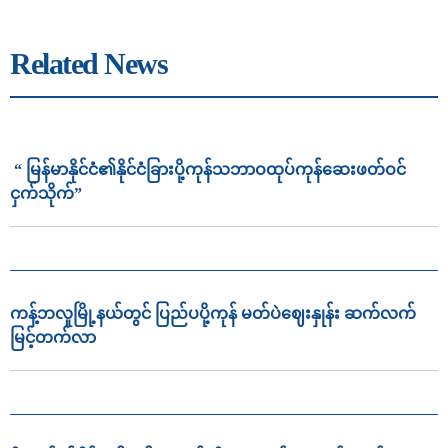
Related News
“ မြန်မာနိုင်ငံ၏နိုင်ငံခြားပို့ကုန်သဘာဝထုပ်ကုန်ဆေးဖတ်ဝင်
ငှက်သိုက်”
ကန့်ဘလူမြို့နယ်တွင် ပြည်ပပို့ကုန် မတ်ပဲဈေးနှုန်း ဆက်လက်
မြင့်တက်လာ