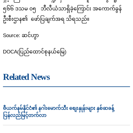
၅၆၆ ဒသမ ၀၅ ဘီလီယံသာရှိခဲ့ကြောင်း အကောက်ခွန်
ဦးစီးဌာန၏ ဖော်ပြချက်အရ သိရသည်။
Source:
ဆင်ဟွာ
DOCA(ပြည်ထောင်စုနယ်မြေ)
Related News
ဗီယက်နမ်နိုင်ငံ၏ နဂါးမောက်သီး စျေးနှုန်းများ နှစ်ဆခန့်
ပြန်လည်မြင့်တက်လာ