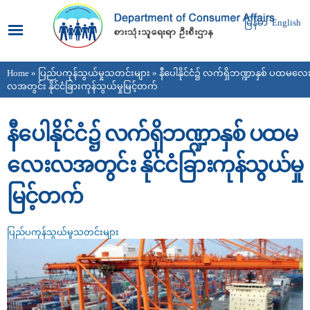
Skip to
main
မြန်မာ
English
content
Home
»
ပြည်ပကုန်သွယ်မှုသတင်းများ
» နီပေါနိုင်ငံ၌ လက်ရှိဘဏ္ဍာနှစ် ပထမလေ
You are here
လအတွင်း နိုင်ငံခြားကုန်သွယ်မှုမြင့်တက်
နီပေါနိုင်ငံ၌ လက်ရှိဘဏ္ဍာနှစ် ပထမ
လေးလအတွင်း နိုင်ငံခြားကုန်သွယ်မှု
မြင့်တက်
ပြည်ပကုန်သွယ်မှုသတင်းများ