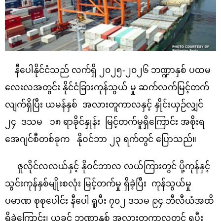
နီပေါနိုင်ငံသည် လက်ရှိ ၂၀၂၅-၂၀၂၆ ဘဏ္ဍာနှစ် ပထမ
လေးလအတွင်း နိုင်ငံခြားကုန်သွယ် မှု ဆက်လက်မြင့်တက်
လျက်ရှိပြီး ယမန်နှစ် အလားတူကာလနှင့် နှိုင်းယှဉ်လျှင်
၂၄ ဒသမ ၁၈ ရာခိုင်နှုန်း မြင့်တက်မှုရှိကြောင်း အစိုးရ
အေဂျင်စီတစ်ခုက နိုဝင်ဘာ ၂၃ ရက်တွင် ပြောသည်။
ဇူလိုင်လလယ်နှင့် နိုဝင်ဘာလ လယ်ကြားတွင် ပို့ကုန်နှင့်
သွင်းကုန်နှစ်မျိုးစလုံး မြင့်တက်မှု ရှိခဲ့ပြီး ကုန်သွယ်မှု
ပမာဏ စုစုပေါင်း နီပေါ ရူပီး ၇၀၂ ဒသမ ၉၄ ဘီလီယံအထိ
ရှိခဲ့ကြောင်း၊ ယခင် ဘဏ္ဍာနှစ် အလားတူကာလတွင် ရူပီး