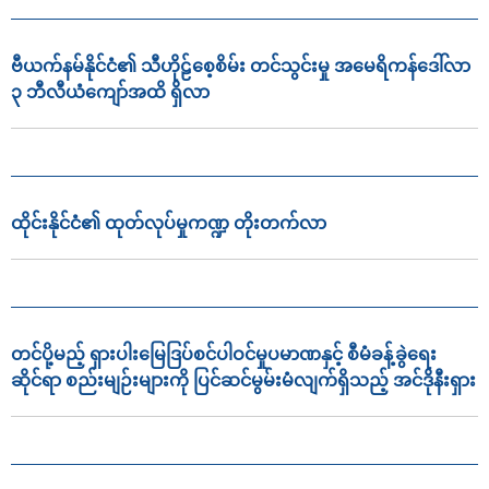
ဗီယက်နမ်နိုင်ငံ၏ သီဟိုဠ်စေ့စိမ်း တင်သွင်းမှု အမေရိကန်ဒေါ်လာ
၃ ဘီလီယံကျော်အထိ ရှိလာ
ထိုင်းနိုင်ငံ၏ ထုတ်လုပ်မှုကဏ္ဍ တိုးတက်လာ
တင်ပို့မည့် ရှားပါးမြေဒြပ်စင်ပါဝင်မှုပမာဏနှင့် စီမံခန့်ခွဲရေး
ဆိုင်ရာ စည်းမျဉ်းများကို ပြင်ဆင်မွမ်းမံလျက်ရှိသည့် အင်ဒိုနီးရှား