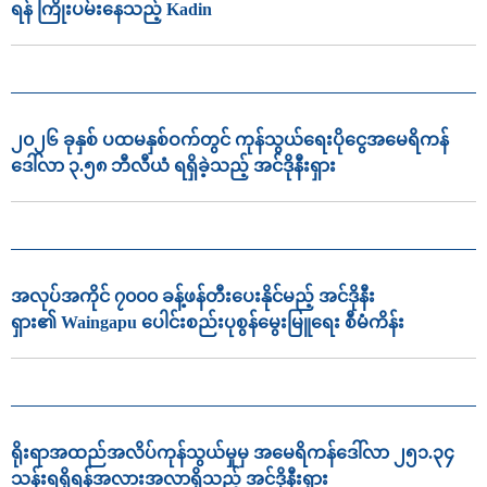
ရန် ကြိုးပမ်းနေသည့် Kadin
၂၀၂၆ ခုနှစ် ပထမနှစ်ဝက်တွင် ကုန်သွယ်ရေးပိုငွေအမေရိကန်
ဒေါ်လာ ၃.၅၈ ဘီလီယံ ရရှိခဲ့သည့် အင်ဒိုနီးရှား
အလုပ်အကိုင် ၇၀၀၀ ခန့်ဖန်တီးပေးနိုင်မည့် အင်ဒိုနီး
ရှား၏ Waingapu ပေါင်းစည်းပုစွန်မွေးမြူရေး စီမံကိန်း
ရိုးရာအထည်အလိပ်ကုန်သွယ်မှုမှ အမေရိကန်ဒေါ်လာ ၂၅၁.၃၄
သန်းရရှိရန်အလားအလာရှိသည့် အင်ဒိုနီးရှား