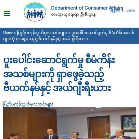
Skip to
main
မြန်မာ
English
content
Home
»
ပြည်ပကုန်သွယ်မှုသတင်းများ
» ပူးပေါင်းဆောင်ရွက်မှု စီမံကိန်းအသစ်
You are here
များကို ရှာဖွေခဲ့သည့် ဗီယက်နမ်နှင့် အယ်ဂျီးရီးယား
ပူးပေါင်းဆောင်ရွက်မှု စီမံကိန်း
အသစ်များကို ရှာဖွေခဲ့သည့်
ဗီယက်နမ်နှင့် အယ်ဂျီးရီးယား
ပြည်ပကုန်သွယ်မှုသတင်းများ