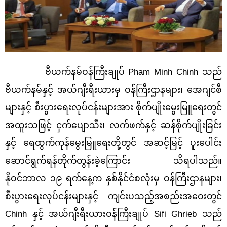
ဗီယက်နမ်ဝန်ကြီးချုပ်
Pham Minh Chinh သည်
ဗီယက်နမ်နှင့် အယ်ဂျီးရီးယားမှ ဝန်ကြီးဌာနများ၊ အေဂျင်စီ
များနှင့် စီးပွားရေးလုပ်ငန်းများအား စိုက်ပျိုးမွေးမြူရေးတွင်
အထူးသဖြင့် ငှက်ပျောသီး၊ လက်ဖက်နှင့် ဆန်စိုက်ပျိုးခြင်း
နှင့် ရေထွက်ကုန်မွေးမြူရေးတို့တွင် အဆင့်မြင့် ပူးပေါင်း
ဆောင်ရွက်ရန်တိုက်တွန်းခဲ့ကြောင်း သိရပါသည်။
နိုဝင်ဘာလ ၁၉ ရက်နေ့က နှစ်နိုင်ငံစလုံးမှ ဝန်ကြီးဌာနများ၊
စီးပွားရေးလုပ်ငန်းများနှင့် ကျင်းပသည့်အစည်းအဝေးတွင်
Chinh နှင့် အယ်ဂျီးရီးယားဝန်ကြီးချုပ် Sifi Ghrieb သည်