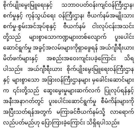
စိုက်ပျိုးမွေးမြူရေးနှင့် သဘာဝပတ်ဝန်းကျင်ဝန်ကြီးဌာန၊
စက်မှုနှင့် ကုန်သွယ်ရေး ဝန်ကြီးဌာန၊ ဗီယက်နမ်အမျိုးသား
စက်မှု-စွမ်းအင်အုပ်စုနှင့် ဗီယက်နမ်
ငါးလုပ်ငန်းအသင်း
တို့သည် များစွာသောကဏ္ဍများတစ်လျောက် ပူးပေါင်း
ဆောင်ရွက်မှု
အခွင့်
အလမ်းများကိုရှာဖွေရန် အယ်ဂျီးရီးယား
မိတ်ဖက်များနှင့် အစည်းအဝေးကျင်းပခဲ့ကြောင်း သိရ
ပါသည်။ အယ်ဂျီးရီးယား စိုက်ပျိုးမွေးမြူရေးဝန်ကြီးဌာန
နှင့် များစွာသော
အခြားဝန်ကြီးဌာနများ
မှခေါင်းဆောင်များ
က ၎င်းတို့သည် ဆွေးမွေးမှုများဆက်လက် ပြုလုပ်ရန်နှင့်
အနီးအနာဂတ်တွင် ပူးပေါင်းဆောင်ရွက်မှု စီမံကိန်းများကို
အပြီးသတ်ရန်အတွက် မကြာခင်ဗီယက်နမ်သို့ လာရောက်
လည်ပတ်မည်ဟု ပြောကြားခဲ့ကြောင်း သိရှိရပါသည်။