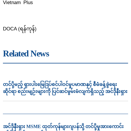
Vietnam Plus
DOCA (ရန်ကုန်)
Related News
တင်ပို့မည့် ရှားပါးမြေဒြပ်စင်ပါဝင်မှုပမာဏနှင့် စီမံခန့်ခွဲရေး
ဆိုင်ရာ စည်းမျဉ်းများကို ပြင်ဆင်မွမ်းမံလျက်ရှိသည့် အင်ဒိုနီးရှား
အင်ဒိုနီးရှား MSME ထုတ်ကုန်များဂျပန်သို့ တင်ပို့မှုအားကောင်း