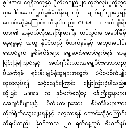
စွမ်းအင်၊ ရေနံဓာတုနှင့် ပိုလီမာချည်မျှင်
ထုတ်လုပ်မှုတို့တွင်
ပူးပေါင်းဆောင်ရွက်မှုစီမံကိန်းများကို ချက်ချင်းရှာဖွေရန်
တောင်းဆိုခဲ့
ကြောင်း သိရပါသည်။
Ghrieb က အယ်ဂျီးရီး
ယား၏ ဆန်ဝယ်လိုအားကြီးမားပြီး တင်သွင်းမှု
အပေါ်မီခို
နေရမှုနှင့် အတူ နိုင်ငံသည် ဗီယက်နမ်နှင့် အတူပူး‌ပေါင်း
ဆောင်ရွက်
မှုစီမံကိန်းများ
ရှေ့ဆက်ဆောင်ရွက်ရန် ဆန္ဒ
ပြင်းပြကြောင်းနှင့် အယ်ဂျီးရီးယားအရှေ့ပိုင်းဒေသ
သည်
ဗီယက်နမ်
ရင်းနှီးမြှုပ်နှံသူများအတွက် ပဲပိစပ်စိုက်ပျိုး
ထုတ်လုပ်ရန် သင့်လျော်ကြောင်း ပြောကြားခဲ့ပါသည်။
ထို့ပြင်
Ghrieb က နှစ်ဖက်စလုံးမှ ဝန်ကြီးဌာနများ၊
အေဂျင်စီများနှင့် မိတ်ဖက်များအား စီမံကိန်းများအား
တိုက်ရိုက်ဆွေးနွေးရန်နှင့် လေ့လာရန် တောင်းဆိုခဲ့ကြောင်း
သိရပါသည်။ နိုဝင်ဘာလ ၂၀ ရက်နေ့တွင် ဗီယက်နမ်