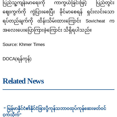
ပြည်သူ့ကျန်းမာရေးကို ကာကွယ်ခြင်းဖြင့် ပြည်တွင်း
ဈေးကွက်ကို ကွဲပြားစေပြီး ခိုင်မာစေရန် ရှင်းလင်းသော
ရပ်တည်ချက်ကို ထိန်းသိမ်းထားကြောင်း
Sovicheat က
အလေးပေးပြောကြားခဲ့ကြောင်း သိရှိရပါသည်။
Source: Khmer Times
DOCA(
ရန်ကုန်)
Related News
“ မြန်မာနိုင်ငံ၏နိုင်ငံခြားပို့ကုန်သဘာဝထုပ်ကုန်ဆေးဖတ်ဝင်
ငှက်သိုက်”