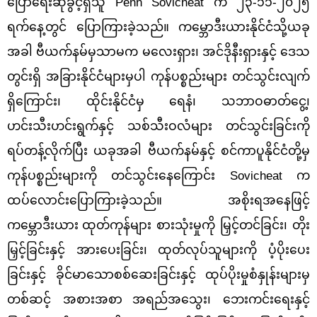
ပြောရေးဆိုခွင့်ရှိသူ Penn Sovicheat က ၂၃-၁၁-၂၀၂၅
ရက်နေ့တွင် ပြောကြားခဲ့သည်။ ကမ္ဘောဒီးယားနိုင်ငံသို့ယခု
အခါ ဗီယက်နမ်မှသာမက မလေးရှား၊ အင်ဒိုနီးရှားနှင့် ဒေသ
တွင်းရှိ အခြားနိုင်ငံများမှပါ ကုန်ပစ္စည်းများ တင်သွင်းလျက်
ရှိကြောင်း၊ ထိုင်းနိုင်ငံမှ ရေနံ၊ သဘာဝဓာတ်ငွေ့၊
ဟင်းသီးဟင်းရွက်နှင့် သစ်သီးဝလံများ တင်သွင်းခြင်းကို
ရပ်တန့်လိုက်ပြီး ယခုအခါ ဗီယက်နမ်နှင့် စင်ကာပူနိုင်ငံတို့မှ
ကုန်ပစ္စည်းများကို တင်သွင်းနေ
ကြောင်း
Sovicheat က
ထပ်လောင်းပြောကြားခဲ့သည်။
အစိုးရအနေဖြင့်
ကမ္ဘောဒီးယား
ထုတ်ကုန်များ စားသုံးမှုကို မြှင့်တင်ခြင်း၊ တိုး
မြှင့်ခြင်းနှင့် အားပေးခြင်း၊ ထုတ်လုပ်သူများကို ပံ့ပိုး
ပေး
ခြင်းနှင့် ခိုင်မာသောစစ်ဆေးခြင်းနှင့် ထုပ်ပိုးမှုစံနှုန်းများမှ
တစ်ဆင့် အစားအစာ
အရည်
အသွေး၊ ဘေးကင်းရေးနှင့်