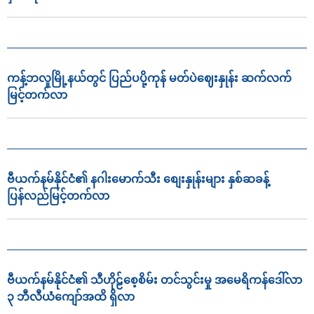
ကန့်ဘလူမြို့နယ်တွင် ပြည်ပပို့ကုန် မတ်ပဲဈေးနှုန်း ဆက်လက်
မြင့်တက်လာ
ဗီယက်နမ်နိုင်ငံ၏ နဂါးမောက်သီး စျေးနှုန်းများ နှစ်ဆခန့်
ပြန်လည်မြင့်တက်လာ
ဗီယက်နမ်နိုင်ငံ၏ သီဟိုဠ်စေ့စိမ်း တင်သွင်းမှု အမေရိကန်ဒေါ်လာ
၃ ဘီလီယံကျော်အထိ ရှိလာ