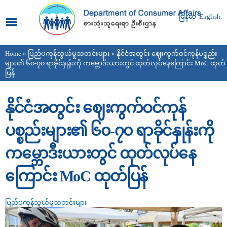
Skip to
main
မြန်မာ
English
content
Home
»
ပြည်ပကုန်သွယ်မှုသတင်းများ
» နိုင်ငံအတွင်း ဈေးကွက်ဝင်ကုန်ပစ္စည်း
You are here
များ၏ ၆၀-၇၀ ရာခိုင်နှုန်းကို ကမ္ဘောဒီးယားတွင် ထုတ်လုပ်နေကြောင်း MoC ထုတ်
ပြန်
နိုင်ငံအတွင်း ဈေးကွက်ဝင်ကုန်
ပစ္စည်းများ၏ ၆၀-၇၀ ရာခိုင်နှုန်းကို
ကမ္ဘောဒီးယားတွင် ထုတ်လုပ်နေ
ကြောင်း MoC ထုတ်ပြန်
ပြည်ပကုန်သွယ်မှုသတင်းများ