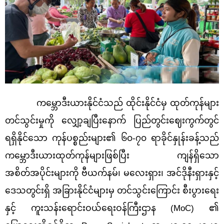
ကမ္ဘောဒီးယားနိုင်ငံသည် ထိုင်းနိုင်ငံမှ ထုတ်ကုန်များ
တင်သွင်းမှုကို လျှော့ချပြီးနောက် ပြည်တွင်းဈေးကွက်တွင်
ရရှိနိုင်သော ကုန်ပစ္စည်းများ၏ ၆၀-၇၀ ရာခိုင်နှုန်းခန့်သည်
ကမ္ဘောဒီးယားထုတ်ကုန်များဖြစ်ပြီး ကျန်ရှိသော
အစိတ်အပိုင်းများကို ဗီယက်နမ်၊ မလေးရှား၊ အင်ဒိုနီးရှားနှင့်
ဒေသတွင်းရှိ အခြားနိုင်ငံများမှ တင်သွင်းကြောင်း စီးပွားရေး
နှင့် ကူးသန်းရောင်းဝယ်ရေးဝန်ကြီးဌာန (
MoC) ၏