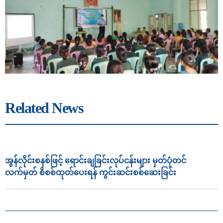
Related News
အွန်လိုင်းစနစ်ဖြင့် ရောင်းချခြင်းလုပ်ငန်းများ မှတ်ပုံတင်
လက်မှတ် စိစစ်ထုတ်ပေးရန် ကွင်းဆင်းစစ်ဆေးခြင်း