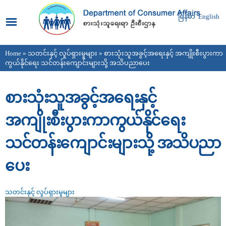
Skip to
main
မြန်မာ
English
content
Home
»
သတင်းနှင့် လှုပ်ရှားမှုများ
» စားသုံးသူအခွင့်အရေးနှင့် အကျိုးစီးပွားကာ
You are here
ကွယ်နိုင်ရေး သင်တန်းကျောင်းများသို့ အသိပညာပေး
စားသုံးသူအခွင့်အရေးနှင့်
အကျိုးစီးပွားကာကွယ်နိုင်ရေး
သင်တန်းကျောင်းများသို့ အသိပညာ
ပေး
သတင်းနှင့် လှုပ်ရှားမှုများ