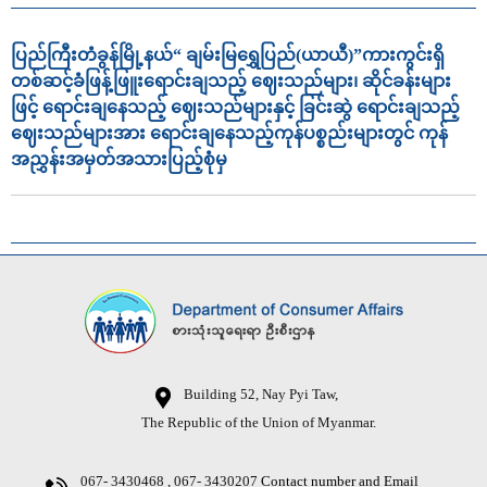
ပြည်ကြီးတံခွန်မြို့နယ်“ ချမ်းမြရွှေပြည်(ယာယီ)”ကားကွင်းရှိ
တစ်ဆင့်ခံဖြန့်ဖြူးရောင်းချသည့် ဈေးသည်များ၊ ဆိုင်ခန်းများ
ဖြင့် ရောင်းချနေသည့် ဈေးသည်များနှင့် ခြင်းဆွဲ ရောင်းချသည့်
ဈေးသည်များအား ရောင်းချနေသည့်ကုန်ပစ္စည်းများတွင် ကုန်
အညွှန်းအမှတ်အသားပြည့်စုံမှ
Building 52, Nay Pyi Taw,
The Republic of the Union of Myanmar.
067- 3430468 , 067- 3430207
Contact number and Email