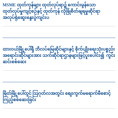
MSME ထုတ်ကုန်များ ထုတ်လုပ်ရာ၌ ကောင်းမွန်သော
ထုတ်လုပ်မှုကျင့်စဉ်နှင့် ထုတ်ကုန် လုံခြုံစိတ်ချရမှုဆိုင်ရာ
အလုပ်ရုံဆွေးနွေးပွဲကျင်းပ
ထားဝယ်မြို့ပေါ်ရှိ ဘိလပ်မြေဆိုင်များနှင့် စိုက်ပျိုး‌‌ရေးသုံးပစ္စည်း
အရောင်းဆိုင်များအား သက်ဆိုင်ရာဌာနများဖြင့်ပူးပေါင်း၍ ကွင်း
ဆင်းစစ်ဆေး
မြိတ်မြို့ပေါ်တွင် သြဂုတ်လအတွင်း စျေးကွက်မရောက်မီစောင့်
ကြည့်စစ်ဆေးခြင်း