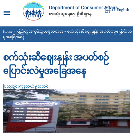
Skip to
main
မြန်မာ
English
content
Home
»
ပြည်တွင်းကုန်သွယ်မှုသတင်း
» စက်သုံးဆီဈေးနှုန်း အပတ်စဉ်ပြောင်းလဲ
You are here
မှုအခြေအနေ
စက်သုံးဆီဈေးနှုန်း အပတ်စဉ်
ပြောင်းလဲမှုအခြေအနေ
ပြည်တွင်းကုန်သွယ်မှုသတင်း