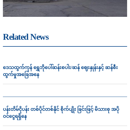
Related News
ဒေသထွက်ကုန် ရွှေဘိုပေါ်ဆန်းစပါး/ဆန် ဈေးနှုန်းနှင့် ဆန်စီး
ထွက်မှုအခြေအနေ
ပန်းတိမ်ငိုပန်း တစ်ပိုင်တစ်နိုင် စိုက်ပျိုး ခြင်းဖြင့် မိသားစု အပို
ဝင်ငွေရရှိနေ