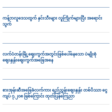
ကန့်ဘလူဒေသထွက် နှင်းသီးများ လူကြိုက်များပြီး အရောင်း
သွက်
လက်ပံတန်းမြို့ဈေးကွက်အတွင်းဖြစ်ပေါ်နေသော ပဲမျိုးစုံ
ဈေးနှုန်းဈေးကွက်အခြေအနေ
စားအုန်းဆီအခြေခံလက်ကား ရည်ညွှန်းဈေးနှုန်း တစ်ပိဿာ ငွေ
ကျပ် ၇,၂၀၈ ဖြစ်ကြောင်း ထုတ်ပြန်ကြေညာ