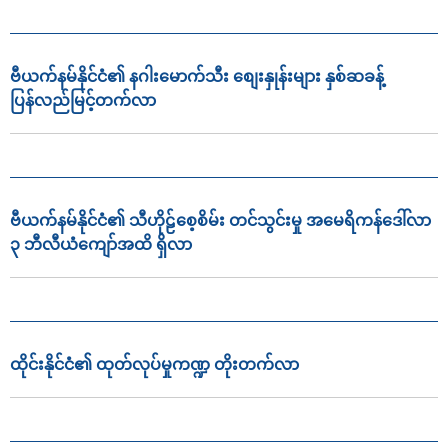
ဗီယက်နမ်နိုင်ငံ၏ နဂါးမောက်သီး စျေးနှုန်းများ နှစ်ဆခန့်
ပြန်လည်မြင့်တက်လာ
ဗီယက်နမ်နိုင်ငံ၏ သီဟိုဠ်စေ့စိမ်း တင်သွင်းမှု အမေရိကန်ဒေါ်လာ
၃ ဘီလီယံကျော်အထိ ရှိလာ
ထိုင်းနိုင်ငံ၏ ထုတ်လုပ်မှုကဏ္ဍ တိုးတက်လာ