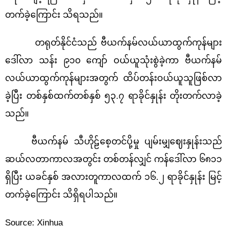
တက်ခဲ့ကြောင်း သိရသည်။
တရုတ်နိုင်ငံသည် ဗီယက်နမ်လယ်ယာထွက်ကုန်များ
ဒေါ်လာ သန်း ၉၁၀ ကျော် ဝယ်ယူသုံးစွဲခဲ့ကာ ဗီယက်နမ်
လယ်ယာထွက်ကုန်များအတွက် ထိပ်တန်းဝယ်ယူသူဖြစ်လာ
ခဲ့ပြီး တစ်နှစ်ထက်တစ်နှစ် ၅၃.၇ ရာခိုင်နှုန်း တိုးတက်လာခဲ့
သည်။
ဗီယက်နမ် သီဟိုဠ်စေ့တင်ပို့မှု ပျမ်းမျှဈေးနှုန်းသည်
ဆယ်လတာကာလအတွင်း တစ်တန်လျှင် ကန်ဒေါ်လာ ၆၈၁၁
ရှိပြီး ယခင်နှစ် အလားတူကာလထက် ၁၆.၂ ရာခိုင်နှုန်း မြင့်
တက်ခဲ့ကြောင်း သိရှိရပါသည်။
Source:
Xinhua