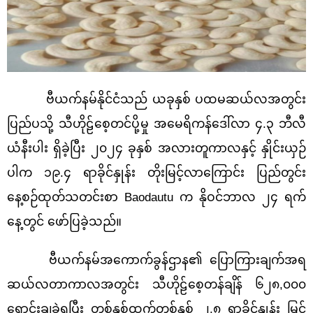
ဗီယက်နမ်နိုင်ငံသည် ယခုနှစ် ပထမဆယ်လအတွင်း
ပြည်ပသို့ သီဟိုဠ်စေ့တင်ပို့မှု အမေရိကန်ဒေါ်လာ ၄.၃ ဘီလီ
ယံနီးပါး ရှိခဲ့ပြီး ၂၀၂၄ ခုနှစ် အလားတူကာလနှင့် နှိုင်းယှဉ်
ပါက ၁၉.၄ ရာခိုင်နှုန်း တိုးမြင့်လာကြောင်း ပြည်တွင်း
နေ့စဉ်ထုတ်သတင်းစာ Baodautu က နိုဝင်ဘာလ ၂၄ ရက်
နေ့တွင် ဖော်ပြခဲ့သည်။
ဗီယက်နမ်အကောက်ခွန်ဌာန၏ ပြောကြားချက်အရ
ဆယ်လတာကာလအတွင်း သီဟိုဠ်စေ့တန်ချိန် ၆၂၈,၀၀၀
ရောင်းချခဲ့ရပြီး တစ်နှစ်ထက်တစ်နှစ် ၂.၈ ရာခိုင်နှုန်း မြင့်