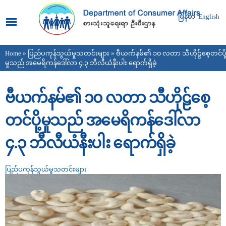
Skip to
main
မြန်မာ
English
content
Home
»
ပြည်ပကုန်သွယ်မှုသတင်းများ
» ဗီယက်နမ်၏ ၁၀ လတာ သီဟိုဠ်စေ့တင်ပို
You are here
မှုသည် အမေရိကန်ဒေါ်လာ ၄.၃ ဘီလီယံနီးပါး ရောက်ရှိခဲ့
ဗီယက်နမ်၏ ၁၀ လတာ သီဟိုဠ်စေ့
တင်ပို့မှုသည် အမေရိကန်ဒေါ်လာ
၄.၃ ဘီလီယံနီးပါး ရောက်ရှိခဲ့
ပြည်ပကုန်သွယ်မှုသတင်းများ