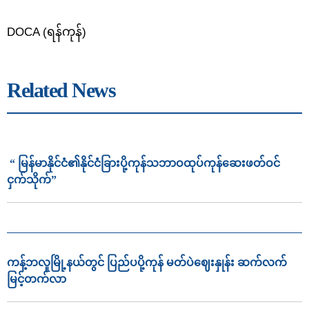
DOCA (ရန်ကုန်)
Related News
“ မြန်မာနိုင်ငံ၏နိုင်ငံခြားပို့ကုန်သဘာဝထုပ်ကုန်ဆေးဖတ်ဝင်
ငှက်သိုက်”
ကန့်ဘလူမြို့နယ်တွင် ပြည်ပပို့ကုန် မတ်ပဲဈေးနှုန်း ဆက်လက်
မြင့်တက်လာ