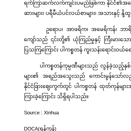
ရက်ကြာဆက်လက်ကျင်းပမည်ဖြစ်ကာ နိုင်ငံ၏အကောင်းမ
ဆားများ၊ ပရီမီယံပင်လယ်စာများ၊ အသားနှင့် နို့ထွ
ဥရောပ၊ အာဖရိက၊ အမေရိကန်၊ ဘာရိန်းနှင့် တ
ကျော်သည် ၎င်းတို့၏ ယုံကြည်မှုနှင့် ကြီးမား
ပြသကြကြောင်း ပါကစ္စတန် ကူးသန်းရောင်းဝယ်ရေ
ပါကစ္စတန်ကုမ္ပဏီများသည် လွန်ခဲ့သည့်နှစ်မျာ
များ၏ အရည်အသွေးသည် ကောင်းမွန်သော်လည်း နိုင်င
နိုင်ငံခြားဈေးကွက်တွင် ပါကစ္စတန် ထုတ်ကုန်မျာ
ကြားခဲ့ကြောင်း သိရှိရပါသည်။
Source : X
DOCA(ရန်ကုန်)