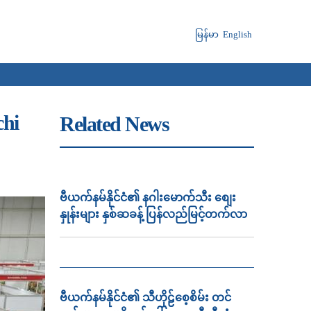
မြန်မာ
English
chi
Related News
ဗီယက်နမ်နိုင်ငံ၏ နဂါးမောက်သီး စျေး
နှုန်းများ နှစ်ဆခန့် ပြန်လည်မြင့်တက်လာ
ဗီယက်နမ်နိုင်ငံ၏ သီဟိုဠ်စေ့စိမ်း တင်