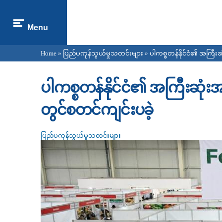
Menu
Home
»
ပြည်ပကုန်သွယ်မှုသတင်းများ
» ပါကစ္စတန်နိုင်ငံ၏ အကြီးဆု
You are here
ပါကစ္စတန်နိုင်ငံ၏ အကြီးဆုံးအစာ
တွင်စတင်ကျင်းပခဲ့
ပြည်ပကုန်သွယ်မှုသတင်းများ