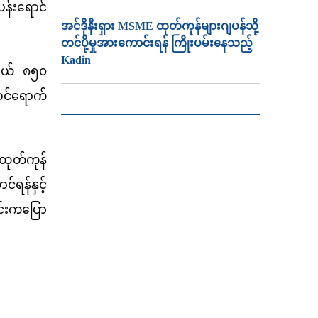
ပန်းရောင်
အင်ဒိုနီးရှား MSME ထုတ်ကုန်များဂျပန်သို့
တင်ပို့မှုအားကောင်းရန် ကြိုးပမ်းနေသည့်
Kadin
လှယ် ၈၅၀
ဝင်ရောက်
ထုတ်ကုန်
်ရန်နှင့်
၎င်းကပြော