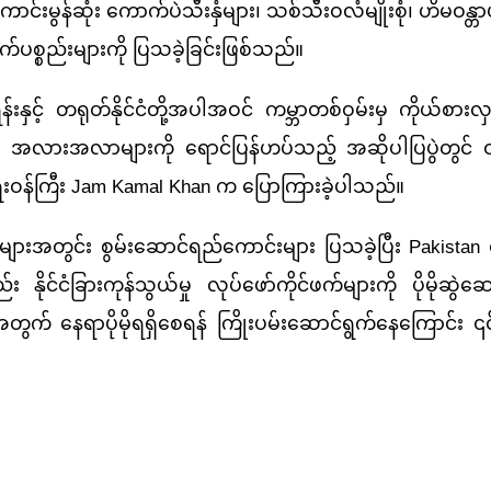
ွန်ဆုံး ကောက်ပဲသီးနှံများ၊ သစ်သီးဝလံမျိုးစုံ၊ ဟိမဝန္တာ
က်ပစ္စည်းများကို ပြသခဲ့ခြင်းဖြစ်သည်။
ရုတ်နိုင်ငံတို့အပါအဝင် ကမ္ဘာတစ်ဝှမ်းမှ ကိုယ်စား
သော အလားအလာများကို ရောင်ပြန်ဟပ်သည့် အဆိုပါပြပွဲတွင် 
းဝန်ကြီး Jam Kamal Khan က ပြောကြားခဲ့ပါသည်။
းအတွင်း စွမ်းဆောင်ရည်ကောင်းများ ပြသခဲ့ပြီး Pakistan 
ံခြားကုန်သွယ်မှု လုပ်ဖော်ကိုင်ဖက်များကို ပိုမိုဆွဲဆောင
းအတွက် နေရာပိုမိုရရှိစေရန် ကြိုးပမ်းဆောင်ရွက်နေကြောင်း 
inhua