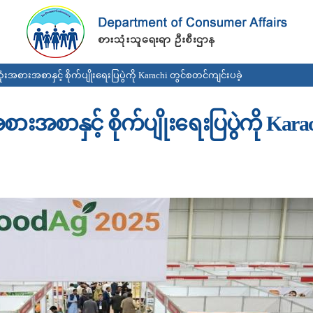
Skip to
main
content
ံးအစားအစာနှင့် စိုက်ပျိုးရေးပြပွဲကို Karachi တွင်စတင်ကျင်းပခဲ့
းအစာနှင့် စိုက်ပျိုးရေးပြပွဲကို Kara