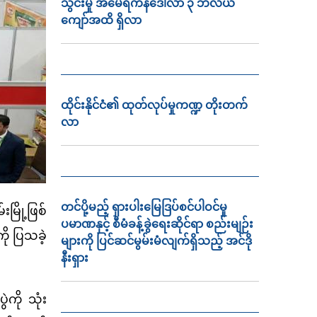
သွင်းမှု အမေရိကန်ဒေါ်လာ ၃ ဘီလီယံ
ကျော်အထိ ရှိလာ
ထိုင်းနိုင်ငံ၏ ထုတ်လုပ်မှုကဏ္ဍ တိုးတက်
လာ
တင်ပို့မည့် ရှားပါးမြေဒြပ်စင်ပါဝင်မှု
မြို့ဖြစ်
ပမာဏနှင့် စီမံခန့်ခွဲရေးဆိုင်ရာ စည်းမျဉ်း
ို ပြသခဲ့
များကို ပြင်ဆင်မွမ်းမံလျက်ရှိသည့် အင်ဒို
နီးရှား
ကို သုံး