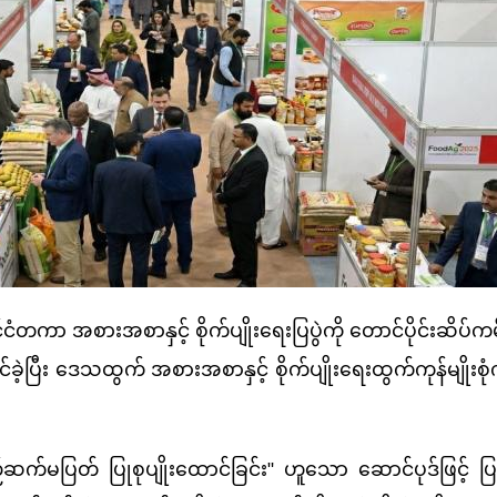
 အစားအစာနှင့် စိုက်ပျိုးရေးပြပွဲကို တောင်ပိုင်းဆိပ်ကမ်း
ပြီး ဒေသထွက် အစားအစာနှင့် စိုက်ပျိုးရေးထွက်ကုန်မျိုးစုံက
ပြတ် ပြုစုပျိုးထောင်ခြင်း" ဟူသော ဆောင်ပုဒ်ဖြင့် ပြပွဲ