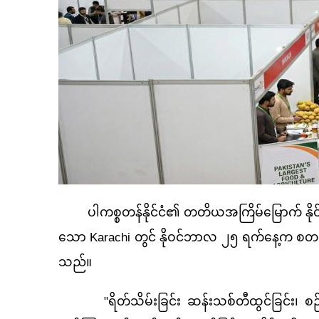
ပါကစ္စတန်နိုင်ငံ၏ တတိယအကြိမ်မြောက် နိုင်ငံတကာ
သော Karachi တွင် နိုဝင်ဘာလ ၂၅ ရက်နေ့က စတင်ခဲ့
သည်။
"ရိတ်သိမ်းခြင်း ဆန်းသစ်တီထွင်ခြင်း၊ စဉ်ဆက်မ