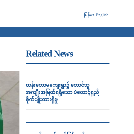
မြန်မာ
English
Related News
ထန်းတောမကျေးရွာ၌ တောင်သူ
အကျိုးအမြတ်ရရှိသော ပဲတောင့်ရှည်
စိုက်ပျိုးထားရှိမှု