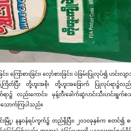
 ကြော်စားခြင်း၊ လှော်စားခြင်း၊ ပဲခြမ်းပြုလုပ်
၍ ဟင်းလျာအမ
ကြိတ်ပြီး တို့ဟူးအစို၊ တို့ဟူးအခြောက် ပြုလုပ်ရာ၌လည်
ွဲ ချက်ရာ၌ လည်းကောင်း၊ မုန့်တီ/ခေါက်ဆွဲ/ဟင်းသီးဟင်းရွက်စသည
စားသောက်ကြပါသည်။
ြို့၊ နန္ဒဝန်ရပ်ကွက်၌ တည်ရှိပြီး၊ ၂၀၁၀ခုနှစ်က စတင်၍ စက
ုင်ခဲ့ခြင်းဖြစ်သည်။ ကုလားပဲ ခွဲခြမ်းများကို မန္တလေးကုန်စည်ဒို