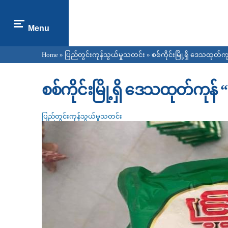
Menu
Home
»
ပြည်တွင်းကုန်သွယ်မှုသတင်း
» စစ်ကိုင်းမြို့ရှိ ဒေသထုတ်ကုန်
You are here
စစ်ကိုင်းမြို့ရှိ ဒေသထုတ်ကုန် “ရ
ပြည်တွင်းကုန်သွယ်မှုသတင်း