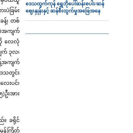
ဒေသထွက်ကုန် ရွှေဘိုပေါ်ဆန်းစပါး/ဆန်
းပဲခြမ်း
ဈေးနှုန်းနှင့် ဆန်စီးထွက်မှုအခြေအနေ
န့်၊ တစ်
းပဲအကျက်
ို လေလုံ
ကျက် ၃လ၊
ုန့်အကျက်
ဒေသတွင်း
်လေးပင်၊
(၅)ဦးအား
။ ခရိုင်
ဲမှုန့်ကြိတ်