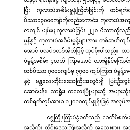
ပြီး ကုလားပဲအစိမ်းမှုန့်ကြိတ်ခြင်းကို တစ်ရက်
ပိဿာ၁၃၀၀ကျော်ကိုလည်းကောင်း၊ ကုလားပဲအကျက်မှု
လလျှင် ပျမ်းမျှကုလားပဲခြမ်း ၂၂၀ ပိဿာကိုလည်
မှုန့်နှင့် ကုလားပဲအစိမ်းမှုန့်များအား တစ်ဆယ
အောင် ပလပ်စတစ်အိတ်ဖြင့် ထုပ်ပိုးပါသည်။ ထားရှ
ပဲမှုန့်အစိမ်း ၄လထိ ကြာအောင် ထားရှိနိုင်ကြော
တစ်ပိဿာ ၇၀၀၀ကျပ်မှ ၇၇၀၀ ကျပ်ကြား၊ ပဲမှုန့်အ
နှင့် မန္တလေးတိုင်းဒေသကြီးအတွင်းရှိ ပြင်ဦးလွ
အောင်ပန်း၊ လာရှိုး၊ ကလေးမြို့များသို့ အများဆ
တစ်ရက်လုပ်အားခ ၁၂၀၀၀ကျပ်နှုန်းဖြင့် အလုပ်အ
ရွှေကြိုးကြာပဲခွဲစက်သည် ခေတ်မီစက်များကို 
အလိုက်၊ တိုင်းဒေသကြီးအလိုက် အသေးစား၊ အ