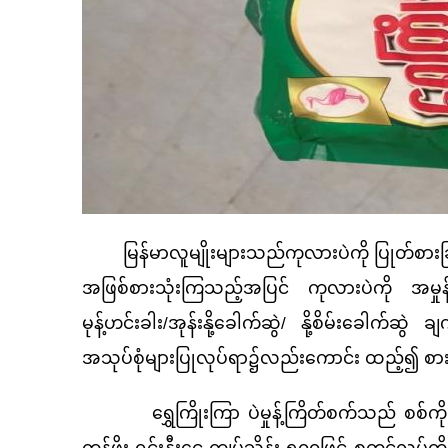
မြန်မာလူမျိုးများသည်ကုလားပဲကို ပြုတ်စားခြင်း၊
အဖြစ်စားသုံးကြသည့်အပြင် ကုလားပဲကို အမှုန့်
မုန့်ဟင်းခါး/အုန်းနို့ခေါက်ဆွဲ/ နို့စိမ်းခေါက်ဆ
အသုပ်စုံများပြုလုပ်ရာ၌လည်းကောင်း ထည့်၍ 
ရွှေကြိုးကြာ ပဲမှုန့်ကြိတ်စက်သည် စစ်ကိုင်းမ
တန်ဖိုး ရင်းနှီးငွေ ကျပ်သိန်း ၅၀၀ဖြင့် စတင်လုပ်ကိ