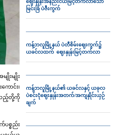
ဈေးနှုန်းအနည်းငယ်မြင့်တက်လာသော
မြင်းခြံ ပဲဇီးကွက်
ကန့်ဘလူမြို့နယ် ပဲတီစိမ်းဈေးကွက်၌
ယခင်လထက် ဈေးနှုန်းမြင့်တက်လာ
ျိုးမျိုး
းကောင်း၊
ကန့်ဘလူမြို့နယ်၏ ယခင်လနှင့် ယခုလ
ပဲစင်းငုံဈေးနှုန်းအတက်/အကျနှိုင်းယှဉ်
့်တို့ကို
ချက်
်ပစ္စည်း
င်မှဝယ်ယူ