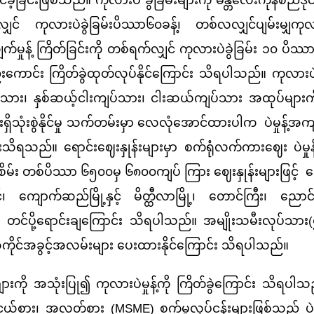
လျှင် ကုလားပဲခွဲခြမ်းပိဿာ၆၀ခန့်၊ တစ်လလျှင်ပျမ်းမျှကုလာ
န့် ကြိတ်ခြင်းကို တစ်ရက်လျှင် ကုလားပဲခွဲခြမ်း ၁၀ ပိဿာခ
းကောင်း ကြိတ်ခွဲထုတ်လုပ်နိုင်ကြောင်း သိရပါသည်။ ကုလာ
်ကျပ်သား၊ နှစ်ဆယ့်ငါးကျပ်သား၊ ငါးဆယ်ကျပ်သား အထုပ်များက
ိသုံးစွဲနိုင်မှု သက်တမ်းမှာ လေလုံအောင်ထားပါက ပဲမှုန့်အ
င်းသိရသည်။ ရောင်းဈေးနှုန်းများမှာ စက်ရုံလက်ကားဈေး ပဲမှ
စိမ်း တစ်ပိဿာ ၆၅၀၀မှ ၆၈၀၀ကျပ် ကြား ဈေးနှုန်းများဖြင့် 
င်၊ ကျောက်ဆည်မြို့နှင့် မိတ္ထီလာမြို့၊ တောင်ကြီး၊ ညောင
ုံး တင်ပို့ရောင်းချကြောင်း သိရပါသည်။ အမျိုးသမီးလုပ်သား
ကိုင်အခွင့်အလမ်းများ ပေးထားနိုင်ကြောင်း သိရပါသည်။
အသုံးပြု၍ ကုလားပဲမှုန့်ကို ကြိတ်ခွဲကြောင်း သိရပါသည်
ငယ်စား၊ အလတ်စား (
MSME) စက်မှုလုပ်ငန်းများဖြစ်သည့်
ပ