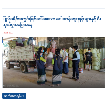
ပြည်ခရိုင်အတွင်းဖြစ်ပေါ်နေသော စပါးဆန်စျေးနှုန်းများနှင့် စီး
ထွက်မှုအခြေအနေ
12 Jan 2022
ဆက်ဖတ်ရန် >>