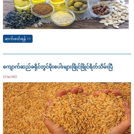
ဆက်ဖတ်ရန် >>
ကျောက်ဆည်ခရိုင်တွင်မိုးစပါးများဖြိုင်ဖြိုင်ရိတ်သိမ်းပြီ
13 Jan 2022