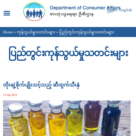
Skip to
main
မြန်မာ
English
content
Home
»
ကုန်သွယ်မှုသတင်းများ
» ပြည်တွင်းကုန်သွယ်မှုသတင်းများ
You are here
ပြည်တွင်းကုန်သွယ်မှုသတင်းများ
Pages
တိုးချဲ့စိုက်ပျိုးသင့်သည့် ဆီထွက်သီးနှံ
13 Jan 2022