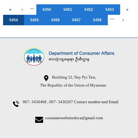
…
«
‹
5450
5451
5452
5453
»
…
5454
5455
5456
5457
5458
›
Building 52, Nay Pyi Taw,
The Republic of the Union of Myanmar.
067- 3430468 , 067- 3430207
Contact number and Email
consumerwebsitedoca@gmail.com