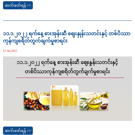
ဆက်ဖတ်ရန် >>
၁၁.၁.၂၀၂၂ ရက်နေ့ စားအုန်းဆီ ဈေးနှုန်းသတင်းနှင့် တစ်ပိဿာ
ကုန်ကျစရိတ်တွက်ချက်မှုစာရင်း
12 Jan 2022
ဆက်ဖတ်ရန် >>