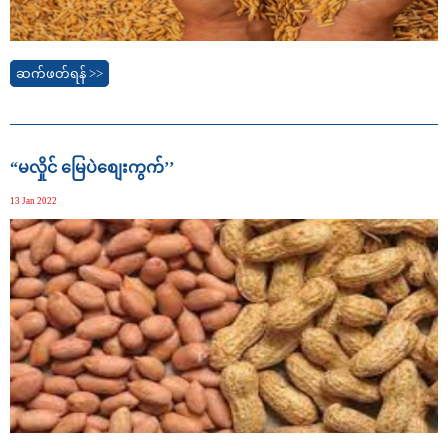
ဆက်ဖတ်ရန် >>
“မလှိုင် မြေပဲစျေးကွက်’’
13 Jan 2022