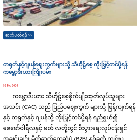
ဆက်ဖတ်ရန် >>
တရုတ်နှင့်ဂျပန်ဈေးကွက်များသို့ သီဟိုဠ်စေ့ တိုးမြှင့်တင်ပို့ရန်
ကမ္ဘောဒီးယားကြိုးပမ်း
02 Feb 2026
ကမ္ဘောဒီးယား သီဟိုဠ်စေ့စိုက်ပျိုးထုတ်လုပ်သူများ
အသင်း (CAC) သည် ပြည်ပဈေးကွက် များသို့ ဖြန့်ကျက်ရန်
နှင့် တရုတ်နှင့် ဂျပန်သို့ တိုးမြှင့်တင်ပို့ရန် ရည်ရွယ်၍
ဖေဖော်ဝါရီလနှင့် မတ် လတို့တွင် စီးပွားရေးလုပ်ငန်းရှင်
အချင်းချင်း မိတ်ဆက်တွေ့ဆုံပွဲ (B2B) နှစ်ခုကို ကျင်းပ