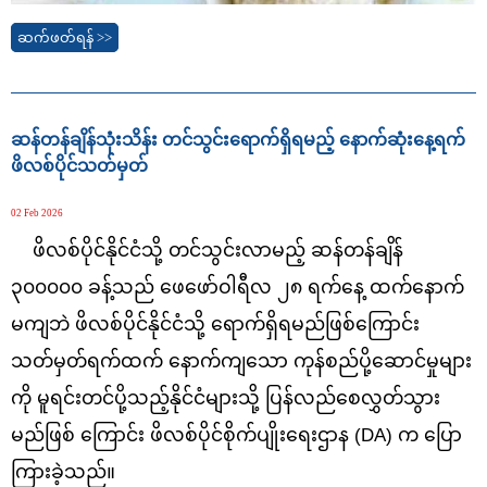
ဆက်ဖတ်ရန် >>
ဆန်တန်ချိန်သုံးသိန်း တင်သွင်းရောက်ရှိရမည့် နောက်ဆုံးနေ့ရက်
ဖိလစ်ပိုင်သတ်မှတ်
02 Feb 2026
ဖိလစ်ပိုင်နိုင်ငံသို့ တင်သွင်းလာမည့် ဆန်တန်ချိန်
၃၀၀၀၀၀ ခန့်သည် ဖေဖော်ဝါရီလ ၂၈ ရက်နေ့ ထက်နောက်
မကျဘဲ ဖိလစ်ပိုင်နိုင်ငံသို့ ရောက်ရှိရမည်ဖြစ်ကြောင်း
သတ်မှတ်ရက်ထက် နောက်ကျသော ကုန်စည်ပို့ဆောင်မှုများ
ကို မူရင်းတင်ပို့သည့်နိုင်ငံများသို့ ပြန်လည်စေလွှတ်သွား
မည်ဖြစ် ကြောင်း ဖိလစ်ပိုင်စိုက်ပျိုးရေးဌာန (DA) က ပြော
ကြားခဲ့သည်။