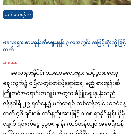
ဆက်ဖတ်ရန် >>
မလေးရှား စားအုန်းဆီဈေးနှုန်း ၃ လအတွင်း အမြင့်ဆုံးသို့ မြင့်
တက်
02 Feb 2026
မလေးရှားနိုင်ငံ၊ ဘာဆာမလေးရှား ဆင့်ပွားစတော့
ဈေးကွက်၌ ဧပြီလတွင်တင်ပို့ရောင်းချ မည့် စားအုန်းဆီ
ကြိုတင်အရောင်းစာချုပ်အတွက် စံပြုဈေးနှုန်းသည်
ဇန်နဝါရီ ၂၉ ရက်နေ့၌ မက်ထရစ် တစ်တန်လျှင် ယခင်နေ့
ထက် ၄၆ ရင်းဂစ် တစ်နည်းအားဖြင့် ၁.၀၈ ရာခိုင်နှုန်း ပိုမို
လျက် ရင်းဂစ်ငွေ ၄၃၁၈ နှုန်း (တစ်တန်လျှင် အမေရိကန်
ဒေါ်လာ ၁၁၀၀.၁၃ နှုန်း) သို့ ရောက်ရှိပြီး ၂၀၂၅ ခုနှစ်