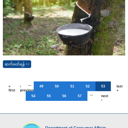
ဆက်ဖတ်ရန် >>
…
«
‹
49
50
51
52
53
last
first
previous
»
…
54
55
56
57
next
›