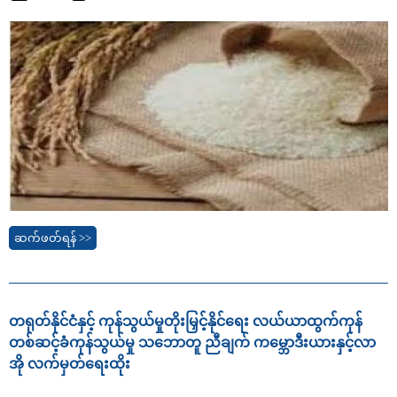
ဆက်ဖတ်ရန် >>
တရုတ်နိုင်ငံနှင့် ကုန်သွယ်မှုတိုးမြှင့်နိုင်ရေး လယ်ယာထွက်ကုန်
တစ်ဆင့်ခံကုန်သွယ်မှု သဘောတူ ညီချက် ကမ္ဘောဒီးယားနှင့်လာ
အို လက်မှတ်ရေးထိုး