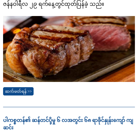
ဇန်နဝါရီလ ၂၉ ရက်နေ့တွင်ထုတ်ပြန်ခဲ့ သည်။
ဆက်ဖတ်ရန် >>
ပါကစ္စတန်၏ ဆန်တင်ပို့မှု ၆ လအတွင်း ၆၈ ရာခိုင်နှုန်းကျော် ကျ
ဆင်း