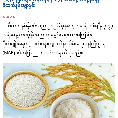
ဗီယက်နမ်မျှော်မှန်း
02 Feb 2026
ဗီယက်နမ်နိုင်ငံသည် ၂၀၂၆ ခုနှစ်တွင် ဆန်တန်ချိန် ၇.၇၃
သန်းခန့် တင်ပို့နိုင်မည်ဟု မျှော်လင့်ထားကြောင်း
စိုက်ပျိုးရေးနှင့် ပတ်ဝန်းကျင်ထိန်းသိမ်းရေးဝန်ကြီးဌာန
(MAE) ၏ ပြောကြား ချက်အရ သိရသည်။