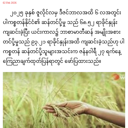
02 Feb 2026
၂၀၂၅ ခုနှစ် ဇူလိုင်လမှ ဒီဇင်ဘာလအထိ ၆ လအတွင်း
ပါကစ္စတန်နိုင်ငံ၏ ဆန်တင်ပို့မှု သည် ၆၈.၅၂ ရာခိုင်နှုန်း
ကျဆင်းခဲ့ပြီး ယင်းကာလ၌ ဘာစာမာတီဆန် အမျိုးအစား
တင်ပို့မှုသည် ၉၃.၂၁ ရာခိုင်နှုန်းအထိ ကျဆင်းခဲ့သည်ဟု ပါ
ကစ္စတန် ဆန်တင်ပို့သူများအသင်းက ဇန်နဝါရီ ၂၇ ရက်နေ့
ကြေညာချက်ထုတ်ပြန်ရာတွင် ဖော်ပြထားသည်။