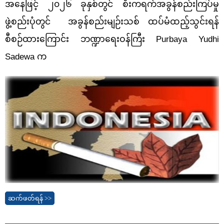
အနေဖြင့် ၂၀၂၆ ခုနှစ်တွင် စီးကရက်အခွန်စည်းကြပ်မှု
ဖွဲ့စည်းပုံတွင် အခွန်စည်းမျဉ်းသစ် ထပ်မံထည့်သွင်းရန်
စီစဉ်ထားကြောင်း ဘဏ္ဍာရေးဝန်ကြီး
Purbaya Yudhi
Sadewa က
ဆက်ဖတ်ရန် >>