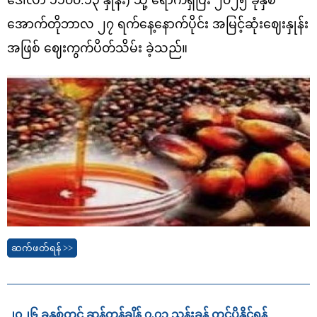
အောက်တိုဘာလ ၂၇ ရက်နေ့နောက်ပိုင်း အမြင့်ဆုံးဈေးနှုန်း
အဖြစ် ဈေးကွက်ပိတ်သိမ်း ခဲ့သည်။
ဆက်ဖတ်ရန် >>
၂၀၂၆ ခုနှစ်တွင် ဆန်တန်ချိန် ၇.၇၃ သန်းခန့် တင်ပို့နိုင်ရန်