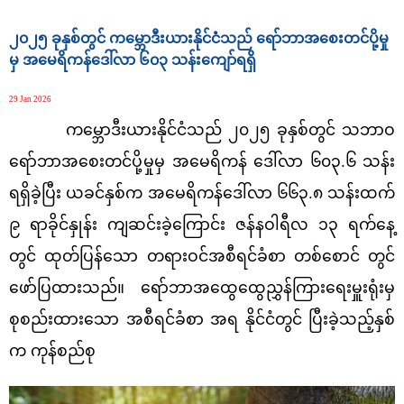
၂၀၂၅ ခုနှစ်တွင် ကမ္ဘောဒီးယားနိုင်ငံသည် ရော်ဘာအစေးတင်ပို့မှု
မှ အမေရိကန်ဒေါ်လာ ၆၀၃ သန်းကျော်ရရှိ
29 Jan 2026
ကမ္ဘောဒီးယားနိုင်ငံသည် ၂၀၂၅ ခုနှစ်တွင် သဘာဝ
ရော်ဘာအစေးတင်ပို့မှုမှ အမေရိကန် ဒေါ်လာ ၆၀၃.၆ သန်း
ရရှိခဲ့ပြီး ယခင်နှစ်က အမေရိကန်ဒေါ်လာ ၆၆၃.၈ သန်းထက်
၉ ရာခိုင်နှုန်း ကျဆင်းခဲ့ကြောင်း ဇန်နဝါရီလ ၁၃ ရက်နေ့
တွင် ထုတ်ပြန်သော တရားဝင်အစီရင်ခံစာ တစ်စောင် တွင်
ဖော်ပြထားသည်။ ရော်ဘာအထွေထွေညွှန်ကြားရေးမှူးရုံးမှ
စုစည်းထားသော အစီရင်ခံစာ အရ နိုင်ငံတွင် ပြီးခဲ့သည့်နှစ်
က ကုန်စည်စု