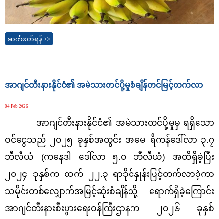
ဆက်ဖတ်ရန် >>
အာဂျင်တီးနားနိုင်ငံ၏ အမဲသားတင်ပို့မှုစံချိန်တင်မြင့်တက်လာ
04 Feb 2026
အာဂျင်တီးနားနိုင်ငံ၏ အမဲသားတင်ပို့မှုမှ ရရှိသော
ဝင်‌ငွေသည် ၂၀၂၅ ခုနှစ်အတွင်း အမေ ရိကန်ဒေါ်လာ ၃.၇
ဘီလီယံ (ကနေဒါ ဒေါ်လာ ၅.၀ ဘီလီယံ) အထိရှိခဲ့ပြီး
၂၀၂၄ ခုနှစ်က ထက် ၂၂.၃ ရာခိုင်နှုန်းမြင့်တက်လာခဲ့ကာ
သမိုင်းတစ်လျှောက်အမြင့်ဆုံးစံချိန်သို့ ရောက်ရှိခဲ့ကြောင်း
အာဂျင်တီးနားစီးပွားရေးဝန်ကြီးဌာနက ၂၀၂၆ ခုနှစ်