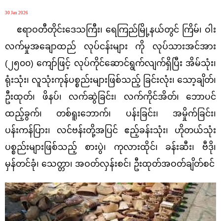
30 Jan 2026
ဧရာဝတီတိုင်းဒေသကြီး၊ ရေကြည်မြို့နယ်တွင် ကြိမ်၊ ဝါး
လက်မှုအချောထည် လုပ်ငန်းများ ကို လုပ်သားအင်အား
(၂၅၀၀) ကျော်ဖြင့် လုပ်ကိုင်ဆောင်ရွက်လျက်ရှိပြီး အိမ်သုံး၊
ရုံးသုံး၊ လူသုံးကုန်ပစ္စည်းများဖြစ်သည့် ခြင်းလုံး၊ သော့ချိတ်၊
ဦးထုတ်၊ ဖိနပ်၊ လက်ဆွဲခြင်း၊ လက်ကိုင်အိတ်၊ ဘောပင်
ထည့်ခွက်၊ တစ်ရူးဘောက်၊ ပန်းခြင်း၊ အမှိုက်ခြင်း၊
ပန်းကန်ပြား၊ လင်ဗန်းတို့အပြင် ဧည့်ခန်းသုံး၊ ဟိုတယ်သုံး
ပစ္စည်းများဖြစ်သည့် စားပွဲ၊ ကုလားထိုင်၊ ခန်းဆီး၊ ဗီဒို၊
မှန်တင်ခုံ၊ သေတ္တာ၊ အဝတ်လှန်းစင်၊ ဦးထုတ်အဝတ်ချိတ်စင်