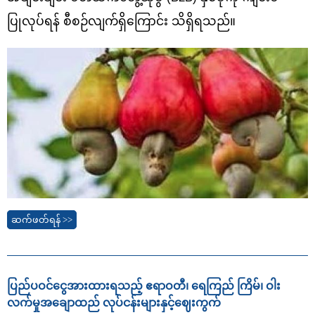
ပြုလုပ်ရန် စီစဉ်လျက်ရှိကြောင်း သိရှိရသည်။
ဆက်ဖတ်ရန် >>
ပြည်ပဝင်ငွေအားထားရသည့် ဧရာဝတီ၊ ရေကြည် ကြိမ်၊ ဝါး
လက်မှုအချောထည် လုပ်ငန်းများနှင့်ဈေးကွက်