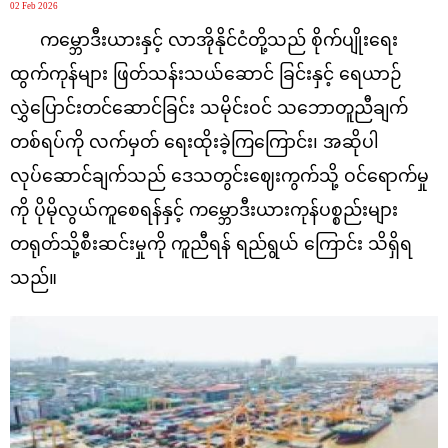
02 Feb 2026
ကမ္ဘောဒီးယားနှင့် လာအိုနိုင်ငံတို့သည် စိုက်ပျိုးရေး
ထွက်ကုန်များ ဖြတ်သန်းသယ်ဆောင် ခြင်းနှင့် ရေယာဉ်
လွှဲပြောင်းတင်ဆောင်ခြင်း သမိုင်းဝင် သဘောတူညီချက်
တစ်ရပ်ကို လက်မှတ် ရေးထိုးခဲ့ကြကြောင်း၊ အဆိုပါ
လုပ်ဆောင်ချက်သည် ဒေသတွင်းဈေးကွက်သို့ ဝင်ရောက်မှု
ကို ပိုမိုလွယ်ကူစေရန်နှင့် ကမ္ဘောဒီးယားကုန်ပစ္စည်းများ
တရုတ်သို့စီးဆင်းမှုကို ကူညီရန် ရည်ရွယ် ကြောင်း သိရှိရ
သည်။