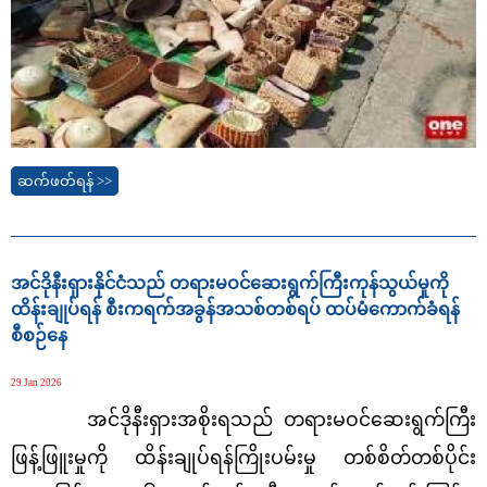
ဆက်ဖတ်ရန် >>
အင်ဒိုနီးရှားနိုင်ငံသည် တရားမဝင်ဆေးရွက်ကြီးကုန်သွယ်မှုကို
ထိန်းချုပ်ရန် စီးကရက်အခွန်အသစ်တစ်ရပ် ထပ်မံကောက်ခံရန်
စီစဉ်နေ
29 Jan 2026
အင်ဒိုနီးရှားအစိုးရသည် တရားမဝင်ဆေးရွက်ကြီး
ဖြန့်ဖြူးမှုကို ထိန်းချုပ်ရန်ကြိုးပမ်းမှု တစ်စိတ်တစ်ပိုင်း