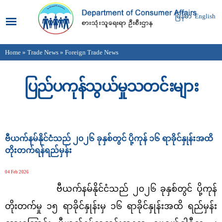
Skip to
main
မြန်မာ
English
content
Home
»
Trade News
» Foreign Trade News
You are here
ပြည်ပကုန်သွယ်မှုသတင်းများ
Pages
ဗီယက်နမ်နိုင်ငံသည် ၂၀၂၆ ခုနှစ်တွင် ပို့ကုန် ၁၆ ရာခိုင်နှုန်းအထိ
တိုးတက်ရန်ရည်မှန်း
04 Feb 2026
ဗီယက်နမ်နိုင်ငံသည် ၂၀၂၆ ခုနှစ်တွင် ပို့ကုန်
တိုးတက်မှု ၁၅ ရာခိုင်နှုန်းမှ ၁၆ ရာခိုင်နှုန်းအထိ ရည်မှန်း