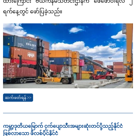
ထားကြောင်း ဗီယက်နမ်သတင်းဌာနက ဖေဖော်ဝါရီလ ၂
ရက်နေ့တွင် ဖော်ပြခဲ့သည်။
ဆက်ဖတ်ရန် >>
ကမ္ဘာ့ဒုတိယမြောက် ငှက်ပျောသီးအများဆုံးတင်ပို့သည့်နိုင်ငံ
ဖြစ်လာသော ဖိလစ်ပိုင်နိုင်ငံ