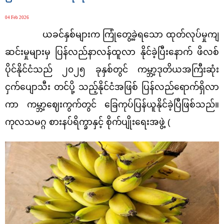
04 Feb 2026
ယခင်နှစ်များက ကြုံတွေ့ခဲ့ရသော ထုတ်လုပ်မှုကျ
ဆင်းမှုများမှ ပြန်လည်နာလန်ထူလာ နိုင်ခဲ့ပြီးနောက် ဖိလစ်
ပိုင်နိုင်ငံသည် ၂၀၂၅ ခုနှစ်တွင် ကမ္ဘာ့ဒုတိယအကြီးဆုံး
ငှက်ပျောသီး တင်ပို့ သည့်နိုင်ငံအဖြစ် ပြန်လည်ရောက်ရှိလာ
ကာ ကမ္ဘာ့ဈေးကွက်တွင် ခြေကုပ်ပြန်ယူနိုင်ခဲ့ပြီဖြစ်သည်။
ကုလသမဂ္ဂ စားနပ်ရိက္ခာနှင့် စိုက်ပျိုးရေးအဖွဲ့ (